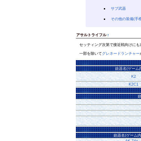
サブ武器
その他の装備(手
アサルトライフル
†
セッティング次第で接近戦向けにも遠
一部を除いて
グレネードランチャー
銃器名(ゲーム
K2
K2C1
銃器名(ゲーム内
AK-74e