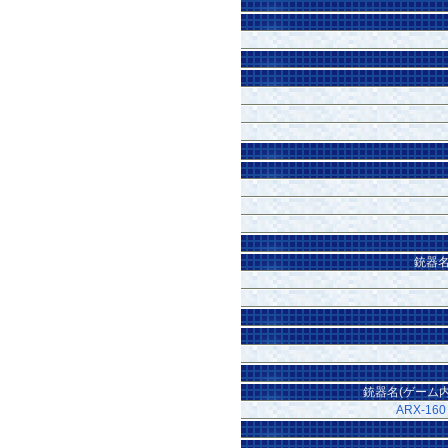
銃器名
銃器名(ゲーム内
ARX-160