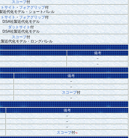
スコープ
付
ットサイト
・
フォアグリップ
付
社製近代化モデル・ショートバレル
ットサイト
・
フォアグリップ
付
DSA社製近代化モデル
ダットサイト
付
DSA社製近代化モデル
スコープ
付
A社製近代化モデル・ロングバレル
備考
－
－
備考
－
－
スコープ
付
－
備考
－
－
－
スコープ
付
*3