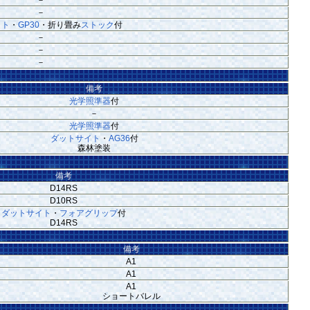
－
イト
・
GP30
・折り畳み
ストック
付
－
－
－
備考
光学照準器
付
－
光学照準器
付
ダットサイト
・
AG36
付
森林塗装
備考
D14RS
D10RS
ダットサイト
・
フォアグリップ
付
D14RS
備考
A1
A1
A1
ショートバレル