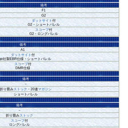
備考
F1
G2
ダットサイト
付
G2・ショートバレル
スコープ
付
G2・ロングバレル
備考
A1
ダットサイト
付
age社製EBR仕様・ショートバレル
スコープ
付
DMR仕様
備考
－
折り畳み
ストック
・20連
マガジン
ショートバレル
備考
－
折り畳み
ストック
スコープ
付
ロングバレル