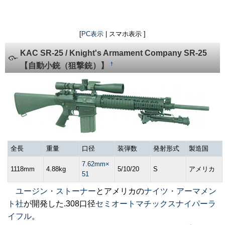
[
PC表示
| スマホ表示 ]
KAC SR-25 / Knight's Armament Company SR-25
†
【自動小銃（狙撃銃）】
全長
重量
口径
装弾数
発射形式
製造国
7.62mm×
1118mm
4.88kg
5/10/20
S
アメリカ
51
ユージン・ストーナー
とアメリカの
ナイツ・アーマメン
ト社
が開発した.308口径
セミオートマチック
スナイパーラ
イフル
。