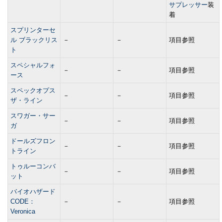
サプレッサー
装
着
スプリンターセ
ル ブラックリス
－
－
項目参照
ト
スペシャルフォ
－
－
項目参照
ース
スペックオプス
－
－
項目参照
ザ・ライン
スワガー・サー
－
－
項目参照
ガ
ドールズフロン
－
－
項目参照
トライン
トゥルーコンバ
－
－
項目参照
ット
バイオハザード
CODE：
－
－
項目参照
Veronica