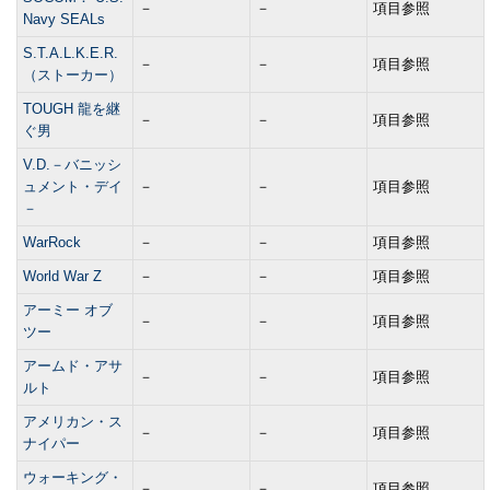
－
－
項目参照
Navy SEALs
S.T.A.L.K.E.R.
－
－
項目参照
（ストーカー）
TOUGH 龍を継
－
－
項目参照
ぐ男
V.D.－バニッシ
ュメント・デイ
－
－
項目参照
－
WarRock
－
－
項目参照
World War Z
－
－
項目参照
アーミー オブ
－
－
項目参照
ツー
アームド・アサ
－
－
項目参照
ルト
アメリカン・ス
－
－
項目参照
ナイパー
ウォーキング・
－
－
項目参照