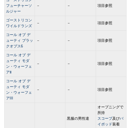
フューチャーソ
－
－
項目参照
ルジャー
ゴーストリコン
－
－
項目参照
ワイルドランズ
コール オブ デ
ューティ ブラッ
－
－
項目参照
クオプス6
コール オブ デ
ューティ モダ
－
－
項目参照
ン・ウォーフェ
アⅡ
コール オブ デ
ューティ モダ
－
－
項目参照
ン・ウォーフェ
アIII
オープニングで
所持
黒服の男性達
スコープ
及び
バ
イポッド
装着