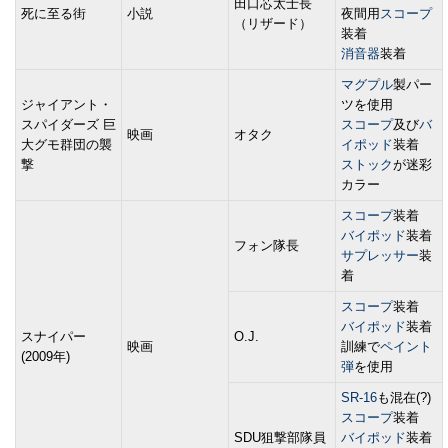
田口芯太士長
死に至る街
小説
夜間用
スコープ
（リザード）
装着
消音器
装着
マグプル
製パー
ジャイアント・
ツを使用
スパイダーズ 巨
スコープ
及び
バ
映画
オタク
大グモ群団の襲
イポッド
装着
撃
ストック
が迷彩
カラー
スコープ
装着
バイポッド
装着
フォン隊長
サプレッサー
装
着
スコープ
装着
バイポッド
装着
スナイパー
O.J.
映画
訓練で
ペイント
(2009年)
弾
を使用
SR-16
も混在(?)
スコープ
装着
SDU狙撃部隊員
バイポッド
装着