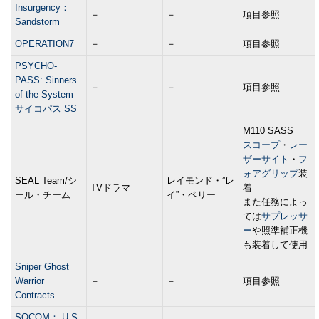
Insurgency：
－
－
項目参照
Sandstorm
OPERATION7
－
－
項目参照
PSYCHO-
PASS: Sinners
－
－
項目参照
of the System
サイコパス SS
M110 SASS
スコープ
・
レー
ザーサイト
・
フ
ォアグリップ
装
SEAL Team/シ
レイモンド・”レ
TVドラマ
着
ール・チーム
イ”・ペリー
また任務によっ
ては
サプレッサ
ー
や照準補正機
も装着して使用
Sniper Ghost
Warrior
－
－
項目参照
Contracts
SOCOM： U.S.