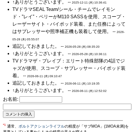
↑ありがとうございます。 --
2025-12-11 (木) 10:36:41
TVドラマSEAL Team/シール・チームでレイモン
ド・”レイ”・ペリーがM110 SASSを使用、スコープ・
レーザーサイト・バイポッド装着、また任務によって
はサプレッサーや照準補正機も装着して使用。 --
2026-
05-28 (木) 05:55:07
追記しておきました。 --
2026-05-28 (木) 08:35:20
↑ありがとうございます。 --
2026-05-28 (木) 10:36:11
TVドラマザ・ブレイブ：エリート特殊部隊の4話でジ
ャズが使用、スコープ・サプレッサー・バイポッド装
着。 --
2026-06-11 (木) 09:10:47
追記しておきました。 --
2026-06-11 (木) 10:19:35
↑ありがとうございます。 --
2026-06-11 (木) 12:52:02
お名前:
*1
通常、
ボルトアクション
ライフル
の精度が「サブMOA」(1MOA未満)を
基準としている事からもその精度の高さが窺える。