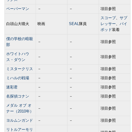
ペーパーマン
－
－
項目参照
スコープ
、
サプ
白頭山大噴火
映画
SEAL
隊員
レッサー
、
バイ
ポッド
装着
僕の学校の暗殺
－
－
項目参照
部
ホワイトハウ
－
－
項目参照
ス・ダウン
ミスタークリス
－
－
項目参照
ミハルの戦場
－
－
項目参照
迷彩君
－
－
項目参照
名探偵コナン
－
－
項目参照
メダル オブ オ
－
－
項目参照
ナー（2010年）
ヨルムンガンド
－
－
項目参照
リトルアーモリ