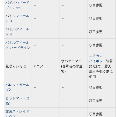
バイオハザード
－
－
項目参照
ヴィレッジ
バトルフィール
－
－
項目参照
ド 3
バトルフィール
－
－
項目参照
ド 4
バトルフィール
－
－
項目参照
ド ハードライン
エアガン
サバゲーマー
バイポッド
装着
花咲くいろは
アニメ
(喜翠荘の常連
第7話で、露天
客)
風呂を覗く際に
使用
バレットガール
－
－
項目参照
ズ2
ヒットマン（映
－
－
項目参照
画）
文豪ストレイド
－
－
項目参照
ッグス