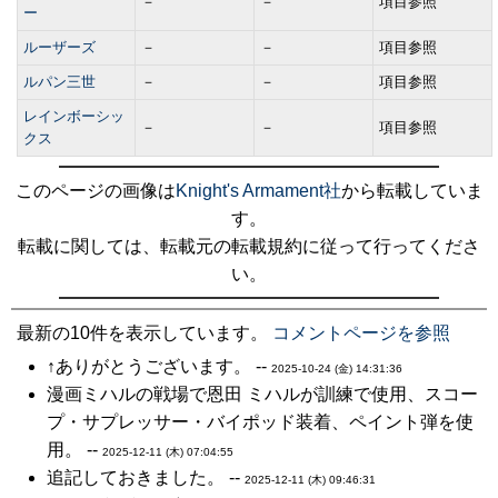
－
－
項目参照
ー
ルーザーズ
－
－
項目参照
ルパン三世
－
－
項目参照
レインボーシッ
－
－
項目参照
クス
このページの画像は
Knight's Armament社
から転載していま
す。
転載に関しては、転載元の転載規約に従って行ってくださ
い。
最新の10件を表示しています。
コメントページを参照
↑ありがとうございます。 --
2025-10-24 (金) 14:31:36
漫画ミハルの戦場で恩田 ミハルが訓練で使用、スコー
プ・サプレッサー・バイポッド装着、ペイント弾を使
用。 --
2025-12-11 (木) 07:04:55
追記しておきました。 --
2025-12-11 (木) 09:46:31