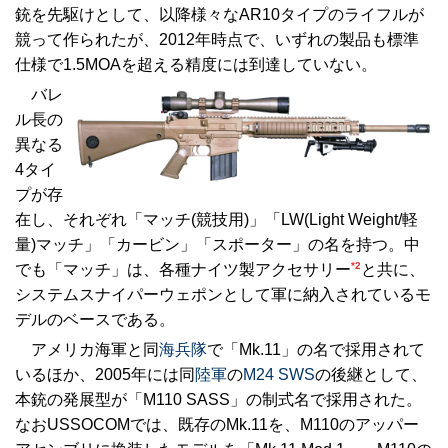
銃を先駆けとして、以降様々なAR10タイプのライフルが
競って作られたが、2012年時点で、いずれの製品も標準
仕様で1.5MOAを超える精度には到達していない。
バレ
ル長の
異なる
4タイ
プが存
在し、それぞれ「マッチ(競技用)」「LW(Light Weight/軽
量)マッチ」「カービン」「スポーター」の名を持つ。中
*2
でも「マッチ」は、各種ナイツ製アクセサリー
と共に、
システムスナイパーウェポンとして軍に納入されているモ
デルのベースである。
アメリカ海軍と同
海兵隊
で「Mk.11」の名で採用されて
いるほか、2005年には同
陸軍
の
M24 SWS
の後継として、
本銃の発展型が「M110 SASS」の制式名で採用された。
なおUSSOCOMでは、既存のMk.11を、M110のアッパー