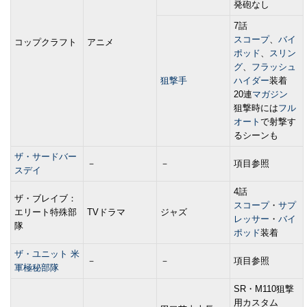
発砲なし
7話
スコープ
、
バイ
コップクラフト
アニメ
ポッド
、
スリン
グ
、
フラッシュ
狙撃手
ハイダー
装着
20連
マガジン
狙撃時には
フル
オート
で射撃す
るシーンも
ザ・サードバー
－
－
項目参照
スデイ
4話
ザ・ブレイブ：
スコープ
・
サプ
エリート特殊部
TVドラマ
ジャズ
レッサー
・
バイ
隊
ポッド
装着
ザ・ユニット 米
－
－
項目参照
軍極秘部隊
SR・M110狙撃
用カスタム