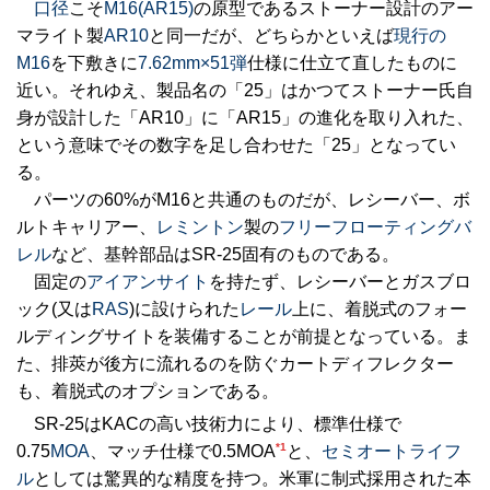
口径
こそ
M16(AR15)
の原型であるストーナー設計のアー
マライト製
AR10
と同一だが、どちらかといえば
現行の
M16
を下敷きに
7.62mm×51弾
仕様に仕立て直したものに
近い。それゆえ、製品名の「25」はかつてストーナー氏自
身が設計した「AR10」に「AR15」の進化を取り入れた、
という意味でその数字を足し合わせた「25」となってい
る。
パーツの60%がM16と共通のものだが、レシーバー、ボ
ルトキャリアー、
レミントン
製の
フリーフローティングバ
レル
など、基幹部品はSR-25固有のものである。
固定の
アイアンサイト
を持たず、レシーバーとガスブロ
ック(又は
RAS
)に設けられた
レール
上に、着脱式のフォー
ルディングサイトを装備することが前提となっている。ま
た、排莢が後方に流れるのを防ぐカートディフレクター
も、着脱式のオプションである。
SR-25はKACの高い技術力により、標準仕様で
*1
0.75
MOA
、マッチ仕様で0.5MOA
と、
セミオートライフ
ル
としては驚異的な精度を持つ。米軍に制式採用された本