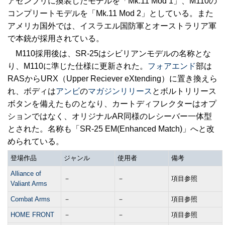
アセンブリに換装したモデルを「Mk.11 Mod 1」、M110の
コンプリートモデルを「Mk.11 Mod 2」としている。また
アメリカ国外では、イスラエル国防軍とオーストラリア軍
で本銃が採用されている。
M110採用後は、SR-25はシビリアンモデルの名称とな
り、M110に準じた仕様に更新された。
フォアエンド
部は
RASからURX（Upper Reciever eXtending）に置き換えら
れ、ボディは
アンビ
の
マガジンリリース
とボルトリリース
ボタンを備えたものとなり、カートディフレクターはオプ
ションではなく、オリジナルAR同様のレシーバー一体型
とされた。名称も「SR-25 EM(Enhanced Match)」へと改
められている。
登場作品
ジャンル
使用者
備考
Alliance of
－
－
項目参照
Valiant Arms
Combat Arms
－
－
項目参照
HOME FRONT
－
－
項目参照