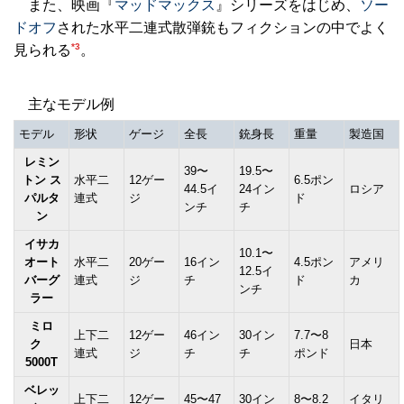
また、映画『
マッドマックス
』シリーズをはじめ、
ソー
ドオフ
された水平二連式散弾銃もフィクションの中でよく
*3
見られる
。
主なモデル例
モデル
形状
ゲージ
全長
銃身長
重量
製造国
レミン
39〜
19.5〜
トン ス
水平二
12ゲー
6.5ポン
44.5イ
24イン
ロシア
パルタ
連式
ジ
ド
ンチ
チ
ン
イサカ
10.1〜
オート
水平二
20ゲー
16イン
4.5ポン
アメリ
12.5イ
バーグ
連式
ジ
チ
ド
カ
ンチ
ラー
ミロ
上下二
12ゲー
46イン
30イン
7.7〜8
ク
日本
連式
ジ
チ
チ
ポンド
5000T
ベレッ
上下二
12ゲー
45〜47
30イン
8〜8.2
イタリ