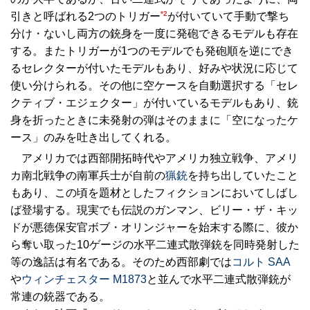
*2
引きと呼ばれる2つのトリガー
が付いていて手動で撃ち
分け・ないし両方の銃身を一度に発砲できるモデルも存在
する。またトリガーが1つのモデルでも発砲順を逆にでき
るセレクターが付いたモデルもあり、好みや状況に応じて
使い分けられる。その他に空ケースを自動選択する「セレ
クティブ・エジェクター」が付いているモデルもあり、銃
身を折ったときに未発射の弾はそのままに「空になったケ
ース」のみを吐き出してくれる。
アメリカでは西部開拓時代やアメリカ独立戦争、アメリ
カ南北戦争の南軍兵士が自前の
猟銃
を持ち出していたこと
もあり、この頃を題材としたフィクションにおいてしばし
ば登場する。現実でも伝説のガンマン、ビリー・ザ・キッ
ドが悪徳保安官ボブ・オリンジャーを始末する際に、彼か
ら奪い取った10ゲージの水平二連式散弾銃を同時発射した
等の逸話は有名である。そのため西部劇では
コルト SAA
や
ウィンチェスター M1873
と並んで水平二連式散弾銃が
常連の銃器である。