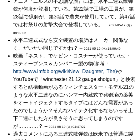
アニメ『ニルスの不思議な旅』には、水平二連式散弾
銃が何度か登場している。第22話で工場の工員が、第
28話で猟師が、第30話で農夫が使用していて、第47話
では村祭りの射撃大会で登場している。 --
2021-05-17 (月)
08:09:06
水平二連式式なら安全装置の場所はメーカー関係な
く、だいたい同じですかね？ --
2021-05-19 (水) 18:06:40
映画「ネスト」でケビン・コスナーが使っていたJ・
スティーブンス＆カンパニー製の物(参考：
http://www.imfdb.org/wiki/New_Daughter,_The)
や
YouTubeで「winchester 21 12 gauge shotgun」と検索
すると結構動画があるウィンチェスター・モデル21の
ような水平二連なのにハンマー内蔵式で発砲済の薬莢
をオートイジェクトするタイプにはどんな需要があっ
たのでしょうか？そんなハイテク化するならいっそ上
下二連にした方が良さそうに思ってしまうのです
が…………？ --
2021-08-10 (火) 04:47:27
過去コメントにある三連式散弾銃は欧米では普通に製