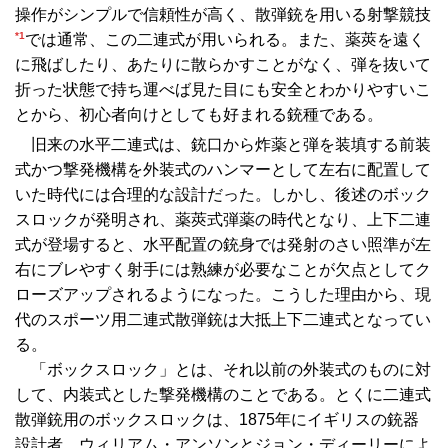
操作がシンプルで信頼性が高く、散弾銃を用いる射撃競技
*1
では通常、この二連式が用いられる。また、薬莢を遠く
に飛ばしたり、あたりに散らかすことがなく、弾を抜いて
折った状態で持ち運べば見た目にも安全とわかりやすいこ
とから、初心者向けとしても好まれる銃種である。
旧来の水平二連式は、銃口から炸薬と弾を装填する前装
式かつ撃発機構を外装式のハンマーとして左右に配置して
いた時代には合理的な設計だった。しかし、後述のボック
スロックが発明され、薬莢式弾薬の時代となり、上下二連
式が登場すると、水平配置の銃身では発射のさい照準が左
右にブレやすく射手には熟練が必要なことが欠点としてク
ローズアップされるようになった。こうした理由から、現
代のスポーツ用二連式散弾銃は大抵上下二連式となってい
る。
「ボックスロック」とは、それ以前の外装式のものに対
して、内装式とした撃発機構のことである。とくに二連式
散弾銃用のボックスロックは、1875年にイギリスの銃器
設計者、ウィリアム・アンソンとジョン・ディーリーによ