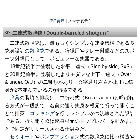
[
PC表示
| スマホ表示 ]
†
二連式散弾銃 / Double-barreled shotgun
二連式散弾銃は、最も古くシンプルな連発機構である多
銃身設計の
散弾銃
である。狩猟用やクレー射撃などのスポ
ーツ射撃用として、ポピュラーな銃器である。
18世紀後半に登場した水平二連式（Side by side, SxS）
と20世紀前半に登場したよりモダンな上下二連式（Over
& under, O/U）の二種類があり、文字通り左右か上下に銃
身が2本並んでいるのが特徴である。
弾薬
の装填と排莢は、中折れ式（Break action)と呼ばれ
る方式が一般的で、名前の通り銃身を根元で折って開くこ
とで排莢・
コッキング
を行うシンプルかつ洗練された設計
である。折り開く際は銃身根元のトップレバーを動かすこ
とで固定がリリースされる仕組みだ。
セミオート
や
ポンプアクション
式の散弾銃に比べ構造や