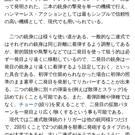
って発明された。二本の銃身の撃発を単一の機構で行え、
ハンマーレス・アクションとしては最もシンプルで信頼性
の高い機構として、現代でも用いられている。
二つの銃身には様々な使い道がある。一般的な二連式で
はそれぞれの銃身は同じ距離に着弾するよう調整してある
が、射的競技や鳥撃ちなどでは二発目を使って狙う的は必
ず一発目より遠くに移動しているので、二発目の銃身は一
発目の銃身より遠くに着弾するよう設定しておく、といっ
た具合である。初弾で仕留められなかった場合に初弾の照
準のまま素早く二発目を発射してリカバーすることが出来
る。二つの銃身に別々の弾薬を(例えば散弾とスラッグ)を
詰めておくことも可能である。また、着弾距離や弾種では
なく、
チョーク
(絞り)を変えることで、二発目の拡散パタ
ーンを一発目より広く/狭くするという事も可能である。
現代では二連式散弾銃のトリガーは他の銃同様1つだけ
で、2回引くことで2つの銃身を順番に発砲するタイプのも
のが大半であるが、古い二連式がそうであったように、両