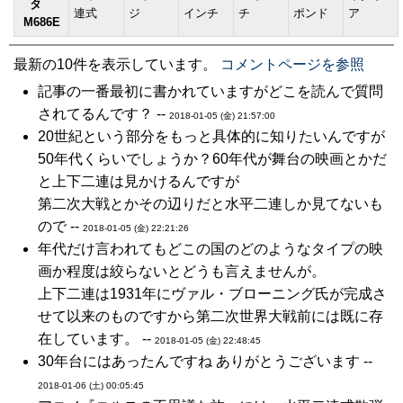
タ
連式
ジ
インチ
チ
ポンド
ア
M686E
最新の10件を表示しています。
コメントページを参照
記事の一番最初に書かれていますがどこを読んで質問
されてるんです？ --
2018-01-05 (金) 21:57:00
20世紀という部分をもっと具体的に知りたいんですが
50年代くらいでしょうか？60年代が舞台の映画とかだ
と上下二連は見かけるんですが
第二次大戦とかその辺りだと水平二連しか見てないも
ので --
2018-01-05 (金) 22:21:26
年代だけ言われてもどこの国のどのようなタイプの映
画か程度は絞らないとどうも言えませんが。
上下二連は1931年にヴァル・ブローニング氏が完成さ
せて以来のものですから第二次世界大戦前には既に存
在しています。 --
2018-01-05 (金) 22:48:45
30年台にはあったんですね ありがとうございます --
2018-01-06 (土) 00:05:45