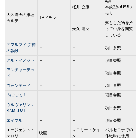
4話
桜井 公康
本銃型のUSBメ
モリー
天久鷹央の推理
TVドラマ
カルテ
落とした物を拾
天久 鷹央
って中身を閲覧
している
アマルフィ 女神
－
－
項目参照
の報酬
アルティメット
－
－
項目参照
アンチャーテッ
－
－
項目参照
ド
ウォンテッド
－
－
項目参照
うぽって!!
－
－
項目参照
ウルヴァリン：
－
－
項目参照
SAMURAI
エイブル
－
－
項目参照
エージェント・
マロリー・ケイ
バルセロナでの
映画
マロリー
ン
作戦時に使用