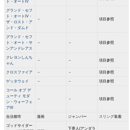
ト・オートIV
グランド・セフ
ト・オートIV・
－
－
項目参照
ザ・ロスト・ア
ンド・ダムド
グランド・セフ
ト・オート・サ
－
－
項目参照
ンアンドレアス
クレヨンしんち
－
－
項目参照
ゃん
クロスファイア
－
－
項目参照
ゲッタウェイ
－
－
項目参照
コール オブ デ
ューティ モダ
－
－
項目参照
ン・ウォーフェ
アIII
合法都市
漫画
ジャンパー
スリング
装着
ゴッドサイダー
下界人(アンダラ