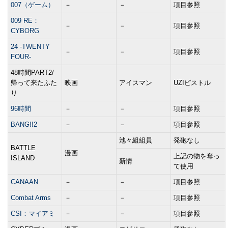
007（ゲーム）
－
－
項目参照
009 RE：
－
－
項目参照
CYBORG
24 -TWENTY
－
－
項目参照
FOUR-
48時間PART2/
帰って来たふた
映画
アイスマン
UZIピストル
り
96時間
－
－
項目参照
BANG!!2
－
－
項目参照
池々組組員
発砲なし
BATTLE
漫画
上記の物を奪っ
ISLAND
新情
て使用
CANAAN
－
－
項目参照
Combat Arms
－
－
項目参照
CSI：マイアミ
－
－
項目参照