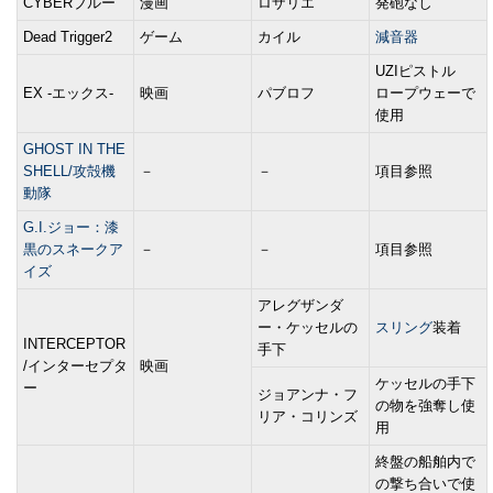
CYBERブルー
漫画
ロザリエ
発砲なし
Dead Trigger2
ゲーム
カイル
減音器
UZIピストル
EX -エックス-
映画
パブロフ
ロープウェーで
使用
GHOST IN THE
SHELL/攻殻機
－
－
項目参照
動隊
G.I.ジョー：漆
黒のスネークア
－
－
項目参照
イズ
アレグザンダ
ー・ケッセルの
スリング
装着
INTERCEPTOR
手下
/インターセプタ
映画
ケッセルの手下
ー
ジョアンナ・フ
の物を強奪し使
リア・コリンズ
用
終盤の船舶内で
の撃ち合いで使