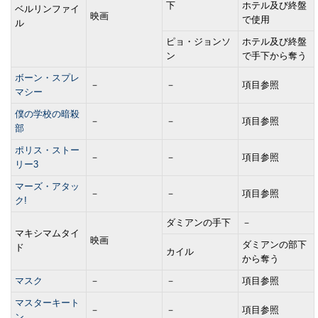
下
ホテル及び終盤
ベルリンファイ
映画
で使用
ル
ピョ・ジョンソ
ホテル及び終盤
ン
で手下から奪う
ボーン・スプレ
－
－
項目参照
マシー
僕の学校の暗殺
－
－
項目参照
部
ポリス・ストー
－
－
項目参照
リー3
マーズ・アタッ
－
－
項目参照
ク!
ダミアンの手下
－
マキシマムタイ
映画
ダミアンの部下
ド
カイル
から奪う
マスク
－
－
項目参照
マスターキート
－
－
項目参照
ン