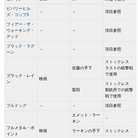
ビバリーヒル
－
－
項目参照
ズ・コップ3
フィアー・ザ・
ウォーキング・
－
－
項目参照
デッド
ブラック・ラグ
－
－
項目参照
ーン
ストック
レス
佐藤の手下
ラストの銃撃戦
で使用
ブラック・レイ
映画
ン
ストック
レス
梨田
製鉄所での銃撃
戦で使用
ブルドッグ
－
－
項目参照
エメット・ラー
－
キン
フルメタル・ポ
映画
ラーキンの手下
ストック
レス
イント