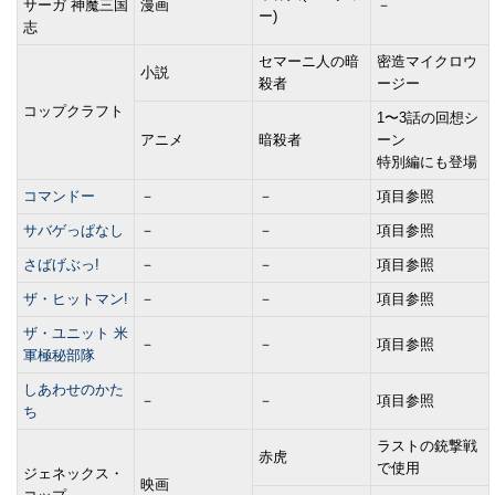
サーガ 神魔三国
漫画
－
ー)
志
セマーニ人の暗
密造マイクロウ
小説
殺者
ージー
コップクラフト
1〜3話の回想シ
アニメ
暗殺者
ーン
特別編にも登場
コマンドー
－
－
項目参照
サバゲっぱなし
－
－
項目参照
さばげぶっ!
－
－
項目参照
ザ・ヒットマン!
－
－
項目参照
ザ・ユニット 米
－
－
項目参照
軍極秘部隊
しあわせのかた
－
－
項目参照
ち
ラストの銃撃戦
赤虎
で使用
ジェネックス・
映画