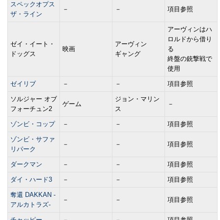
スペックオプス
－
－
項目参照
ザ・ライン
アーヴィンはハ
ロルドから借り
ゼイ・イート・
アーヴィン
映画
る
ドッグス
ギャング
終盤の銃撃戦で
使用
ゼイリブ
－
－
項目参照
ソルジャー オブ
ジョン・マリン
ゲーム
－
フォーチュン2
ス
ゾンビ・コップ
－
－
項目参照
ゾンビ・サファ
－
－
項目参照
リパーク
ダークマン
－
－
項目参照
ダイ・ハード3
－
－
項目参照
奪還 DAKKAN -
－
－
項目参照
アルカトラズ-
チャッピー
－
－
項目参照