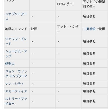
コップ
アジトでの銃撃
ロコの手下
戦で使用
ジオブリーダー
－
－
項目参照
ズ
マット・ハンタ
地獄のコマンド
映画
二挺拳銃
で使用
ー
ジャッジ・ドレ
－
－
項目参照
ッド
シューテム・ア
－
－
項目参照
ップ
処刑人
－
－
項目参照
ジョン・ウィッ
－
－
項目参照
ク チャプター2
シン・シティ
－
－
項目参照
スカーフェイス
－
－
項目参照
ストリートファ
－
－
項目参照
イター