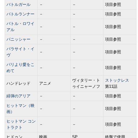
バトルガール
－
－
項目参照
バトルランナー
－
－
項目参照
バトル・ロワイ
－
－
項目参照
アル
パニッシャー
－
－
項目参照
パラサイト・イ
－
－
項目参照
ヴ
パリより愛をこ
－
－
項目参照
めて
ヴィタリー・ト
ストックレス
ハンドレッド
アニメ
ゥイニャーノフ
第11話
緋弾のアリア
－
－
項目参照
ヒットマン（映
－
－
項目参照
画）
ヒットマン コン
－
－
項目参照
トラクト
ヒドゥン
映画
SP
終盤で使用