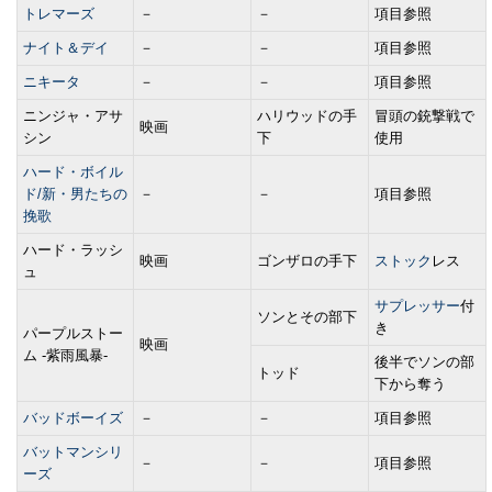
トレマーズ
－
－
項目参照
ナイト＆デイ
－
－
項目参照
ニキータ
－
－
項目参照
ニンジャ・アサ
ハリウッドの手
冒頭の銃撃戦で
映画
シン
下
使用
ハード・ボイル
ド/新・男たちの
－
－
項目参照
挽歌
ハード・ラッシ
映画
ゴンザロの手下
ストック
レス
ュ
サプレッサー
付
ソンとその部下
き
パープルストー
映画
ム -紫雨風暴-
後半でソンの部
トッド
下から奪う
バッドボーイズ
－
－
項目参照
バットマンシリ
－
－
項目参照
ーズ