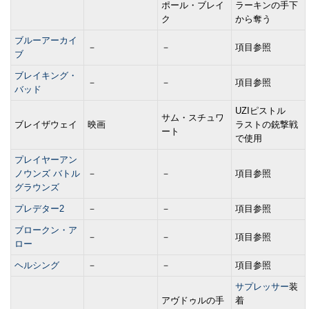
ポール・ブレイ
ラーキンの手下
ク
から奪う
ブルーアーカイ
－
－
項目参照
ブ
ブレイキング・
－
－
項目参照
バッド
UZIピストル
サム・スチュワ
ブレイザウェイ
映画
ラストの銃撃戦
ート
で使用
プレイヤーアン
ノウンズ バトル
－
－
項目参照
グラウンズ
プレデター2
－
－
項目参照
ブロークン・ア
－
－
項目参照
ロー
ヘルシング
－
－
項目参照
サプレッサー
装
アヴドゥルの手
着