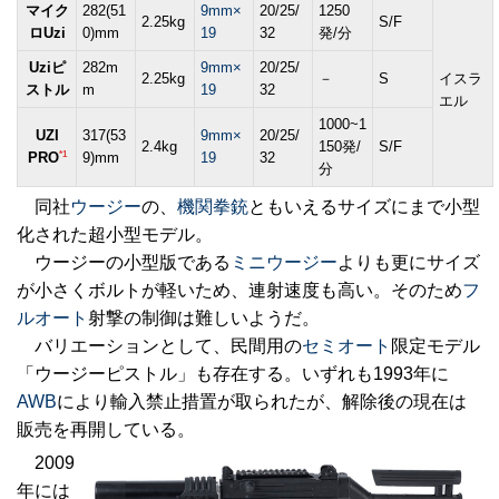
マイク
282(51
9mm×
20/25/
1250
2.25kg
S/F
ロUzi
0)mm
19
32
発/分
Uziピ
282m
9mm×
20/25/
2.25kg
－
S
イスラ
ストル
m
19
32
エル
1000~1
UZI
317(53
9mm×
20/25/
2.4kg
150発/
S/F
*1
PRO
9)mm
19
32
分
同社
ウージー
の、
機関拳銃
ともいえるサイズにまで小型
化された超小型モデル。
ウージーの小型版である
ミニウージー
よりも更にサイズ
が小さくボルトが軽いため、連射速度も高い。そのため
フ
ルオート
射撃の制御は難しいようだ。
バリエーションとして、民間用の
セミオート
限定モデル
「ウージーピストル」も存在する。いずれも1993年に
AWB
により輸入禁止措置が取られたが、解除後の現在は
販売を再開している。
2009
年には