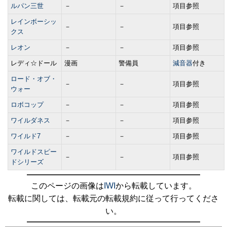
ルパン三世
－
－
項目参照
レインボーシッ
－
－
項目参照
クス
レオン
－
－
項目参照
レディ☆ドール
漫画
警備員
減音器
付き
ロード・オブ・
－
－
項目参照
ウォー
ロボコップ
－
－
項目参照
ワイルダネス
－
－
項目参照
ワイルド7
－
－
項目参照
ワイルドスピー
－
－
項目参照
ドシリーズ
このページの画像は
IWI
から転載しています。
転載に関しては、転載元の転載規約に従って行ってくださ
い。