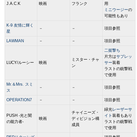
J.A.C.K
映画
フランク
用
ミニウージー
の
可能性もあり
K-9 友情に輝く
－
－
項目参照
星
LAWMAN
－
－
項目参照
二挺撃ち
片方は
サプレッ
ミスター・チャ
LUCY/ルーシー
映画
サー
装着
ン
ラストの銃撃戦
で使用
Mr.＆Mrs. スミ
－
－
項目参照
ス
OPERATION7
－
－
項目参照
緑光
レーザーサ
チャイニーズ・
PUSH -光と闇
イト
装着もあり
映画
ディビジョン構
の能力者-
ラストの銃撃戦
成員
で使用