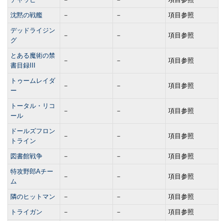
沈黙の戦艦
－
－
項目参照
デッドライジン
－
－
項目参照
グ
とある魔術の禁
－
－
項目参照
書目録III
トゥームレイダ
－
－
項目参照
ー
トータル・リコ
－
－
項目参照
ール
ドールズフロン
－
－
項目参照
トライン
図書館戦争
－
－
項目参照
特攻野郎Aチー
－
－
項目参照
ム
隣のヒットマン
－
－
項目参照
トライガン
－
－
項目参照