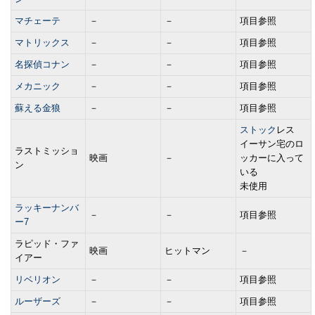
マチェーテ
－
－
項目参照
マトリックス
－
－
項目参照
名探偵コナン
－
－
項目参照
メカニック
－
－
項目参照
蘇える金狼
－
－
項目参照
ストック
レス
イーサン宅のロ
ラストミッショ
映画
－
ッカーに入って
ン
いる
未使用
ラッキーナンバ
－
－
項目参照
ー7
ラピッド・ファ
映画
ヒットマン
－
イアー
リベリオン
－
－
項目参照
ルーザーズ
－
－
項目参照