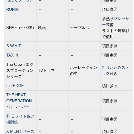
REDリターンズ
－
－
項目参照
RONIN
－
－
項目参照
放熱
サプレッサ
ー
装備
SHAFT(2000年)
映画
ピープルズ
ラストの銃撃戦
で使用
S.W.A.T.
－
－
項目参照
TAXi 4
－
－
項目参照
The Clown エク
ハーレークイン
折りたたみスト
スプロージョン
TVドラマ
の男
ック
付き
シリーズ
the EDGE
－
－
項目参照
THE NEXT
GENERATION
－
－
項目参照
パトレイバー
THE メイド服と
－
－
項目参照
機関銃
X-MENシリーズ
－
－
項目参照