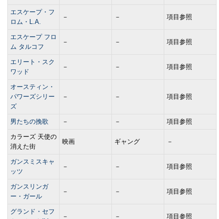
エスケープ・フ
－
－
項目参照
ロム・L.A.
エスケープ フロ
－
－
項目参照
ム タルコフ
エリート・スク
－
－
項目参照
ワッド
オースティン・
パワーズシリー
－
－
項目参照
ズ
男たちの挽歌
－
－
項目参照
カラーズ 天使の
映画
ギャング
－
消えた街
ガンスミスキャ
－
－
項目参照
ッツ
ガンスリンガ
－
－
項目参照
ー・ガール
グランド・セフ
－
－
項目参照