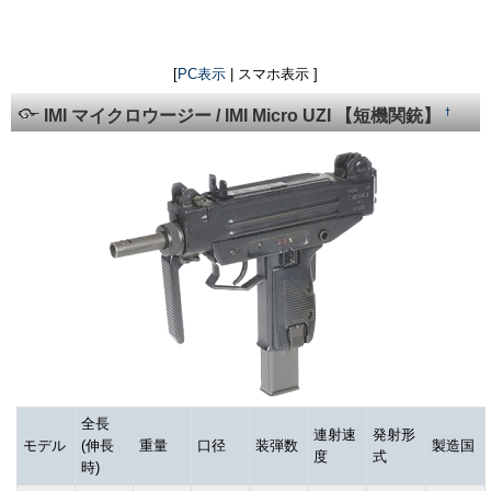
[
PC表示
| スマホ表示 ]
†
IMI マイクロウージー / IMI Micro UZI 【短機関銃】
全長
連射速
発射形
モデル
(伸長
重量
口径
装弾数
製造国
度
式
時)