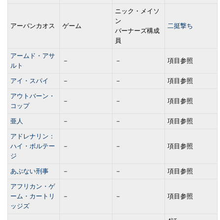
ニック・メイソ
ン
アーバンカオス
ゲーム
二挺撃ち
バーナーズ構成
員
アームド・アサ
－
－
項目参照
ルト
アイ・スパイ
－
－
項目参照
アウトバーン・
－
－
項目参照
コップ
亜人
－
－
項目参照
アドレナリン：
ハイ・ボルテー
－
－
項目参照
ジ
あぶない刑事
－
－
項目参照
アフリカン・ゲ
ーム・カートリ
－
－
項目参照
ッジズ