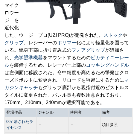
マイク
ロウー
ジーを
近代化
した、ウージープロ(UZI PRO)が開発された。
ストック
や
グリップ
、レシーバーの
ポリマー
化により軽量化を図って
いる。銃身下部に折り畳み式の
フォアグリップ
が追加さ
れ、
光学照準機器
をマウントするための
ピカティニーレー
ル
を装備するため、レシーバー上部の
コッキングハンドル
は左側面に移設された。命中精度を高めるため撃発はクロ
ーズドボルトに変更され、リロードを容易にするために
マ
ガジンキャッチ
もグリップ底部から親指付近のピストルス
タイルに変更された。バレル長も複数用意されており、
170mm、210mm、240mmが選択可能である。
登場作品
ジャンル
使用者
備考
007 消されたラ
－
－
項目参照
イセンス