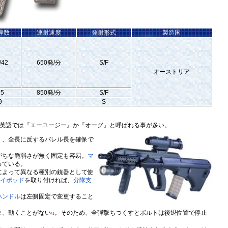
弾数
連射速度
発射形式
製造国
/42
650発/分
S/F
オーストリア
25
850発/分
S/F
9
－
S
英語では『エーユージー』か『オーグ』と呼ばれる事が多い。
く、全長に反するバレル長を確保で
がちな脆弱さが無く固定も容易。
マ
っている。
によって異なる種別の銃器として使
イポッド
を取り付ければ、
分隊支
ハンドル
は左側固定で変更すること
ま、動くことがない
。そのため、全弾撃ちつくすとボルトは後退位置で停止
*1