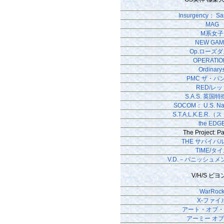
Insurgency： Sa
MAG
M系女子
NEW GAM
Op.ローズ
OPERATIO
Ordinary
PMC ザ・バ
RED/レッ
S.A.S. 英国
SOCOM： U.S. Na
S.T.A.L.K.E.R
the EDG
The Project: P
THE サバイバ
TIME/タ
V.D.－バニッシュ
V/H/S ビ
WarRoc
X-ファイ
アート・オブ
アーミー オブ