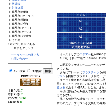
散弾銃
対物火器
作品別(映画)
モデル
作品別(TVドラマ)
作品別(漫画)
A1
作品別(小説)
作品別(アニメ)
A2
作品別(ゲーム)
作品別(その他)
A3
その他
9mm(AUG SMG)
↑カテゴリ名左にある
Z(民間モデル)
三角形をクリック
オーストリアの
ステアー
社が1970
データベースの使い方
AUGとはドイツ語で「Armee Univer
お問い合わせ
人間工学を考慮したユニークなデザイ
きている。
AND検索
OR検索
さらにフレームに
プラスチック
を採
ガジン
も同様にプラスチック製で、か
POWERED BY
ユニット化された各部品は分解し易く
用することもできる。バレルとボルト
援火器
である「HBAR」となる。また
本日PV数:
7
同様に部品の組み換えで排莢口を左
昨日PV数:
7
はできない。
総PV数:
79061
他にも特徴的な構造として、コッキン
Online数:
8
するのだが、マガジンを交換して再度