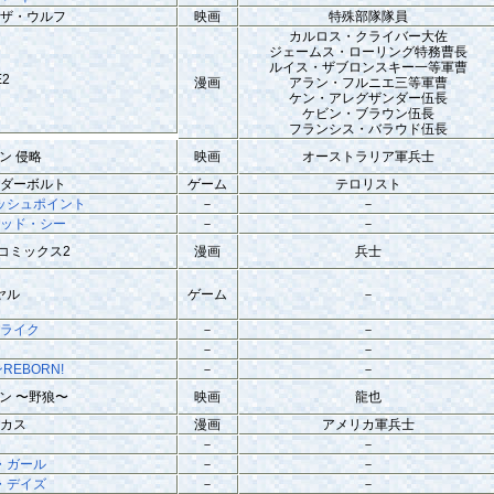
・ザ・ウルフ
映画
特殊部隊隊員
カルロス・クライバー大佐
ジェームス・ローリング特務曹長
ルイス・ザブロンスキー一等軍曹
E2
漫画
アラン・フルニエ三等軍曹
ケン・アレグザンダー伍長
ケビン・ブラウン伍長
フランシス・バラウド伍長
ン 侵略
映画
オーストラリア軍兵士
ンダーボルト
ゲーム
テロリスト
ッシュポイント
－
－
レッド・シー
－
－
コミックス2
漫画
兵士
ヤル
ゲーム
－
トライク
－
－
ノ
－
－
EBORN!
－
－
ン 〜野狼〜
映画
龍也
ーカス
漫画
アメリカ軍兵士
－
－
・ガール
－
－
・デイズ
－
－