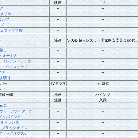
ド
映画
ニム
アス
－
－
アメリカ
－
－
ウルフ
－
－
ドゴニア
－
－
ェブドラマ版)
－
－
ン
漫画
SKGB(超人レスラー国家保安委員会)の兵
園紀
－
－
・オートV
－
－
・サンアンドレアス
－
－
ト・バイスシティ
－
－
イア
－
－
銭形泪
－
－
イパー
TVドラマ
王 凱歌
タフ
－
－
環倫一郎
漫画
ハインツ
市
漫画
久我
s Out-
－
－
ウォーファイター2
－
－
イクポイント
－
－
イルドランズ
－
－
： ブラックオプス
－
－
 ブラックオプス6
－
－