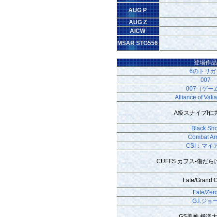
AUG P
AUG Z
AICW
MSAR STG556
登場作
6のトリガ
007
007（ゲー
Alliance of Vali
A級スナイプ!仁
Black Sho
Combat Ar
CSI：マイ
CUFFS カフス-傷だ
Fate/Grand 
Fate/Zer
G.I.ジョ
GS美神 極楽大