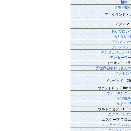
相棒
青春×機関
アキタランド・
アクアマ
あそびにいく
あぶない
アベンジャ
アルティメ
アンジェリカル ペ
アンダーワ
イーオン・フ
異世界召喚おじさん
イノセン
インベイド（20
ヴァンドレッド the sec
ウォーキング
宇宙戦
うぽって!
ウルトラセブン199
エクスペンダ
エスケープ フロム
エスケープ フロム
エンジェル・