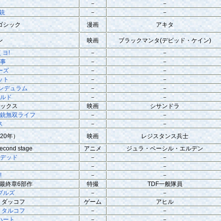
－
－
銃
－
－
ゴシック
漫画
アキタ
ン
映画
ブラックマンタ(デビッド・ケイン)
ヨ!
－
－
刑事
－
－
ーズ
－
－
ット
－
－
ンデュラム
－
－
ールド
－
－
ラックス
映画
シサンドラ
の銃無双ライフ
－
－
ス
－
－
20年）
映画
レジスタンス兵士
ond stage
アニメ
ジュラ・ベーシル・エルデン
・デッド
－
－
争
－
－
!
－
－
9最終章6部作
特撮
TDF一般隊員
ブルズ
－
－
 ダッコフ
ゲーム
アヒル
 タルコフ
－
－
ハート
－
－