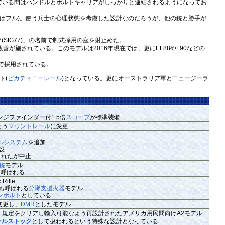
いる間はハンドルとボルトキャリアがしっかりと連結されるようになってお
ばフル)。使う兵士の心理状態を考慮した設計なのだろうが、他の銃と勝手が
 77(StG77)」の名前で制式採用の座を射止めた。
善が施されている。このモデルは2016年現在では、更にEF88やF90などの
で採用されている。
ト(
ピカティニーレール
)となっている。更にオーストラリア軍とニュージーラ
ジファインダー付1.5倍
スコープ
が標準装備
よう
マウントレール
に変更
ルシステム
を追加
設
施されたが中止
銃
モデル
とも呼ばれる
Rifle
)」とも呼ばれる
分隊支援火器
モデル
ンボルト
としている
に変更し、
DMR
としたモデル
ル」規定をクリアし輸入可能なよう再設計されたアメリカ用民間向けA2モデル
ールストック
として扱われるという特殊な設計となっている