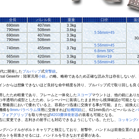
全長
バレル長
重量
口径
装
690mm
407mm
3.3kg
790mm
508mm
3.6kg
5.56mm×45
690mm
407mm
3.3kg
30
790mm
508mm
3.6kg
5.56mm×45
740mm
455mm
3.7kg
6.8mm SPC
665mm
420mm
3.3kg
9mm×19
790mm
508mm
3.6kg
5.56mm×45
年代に開発した
ブルパップ
式
突撃銃
。
sal Gewehr：陸軍汎用
小銃
」の略。略称であるため正確な読み方は存在しないが、
ンからは想像できないほど良好な命中精度を誇り、ブルパップ式で取り回しも良
用したため軽量であり、フレームと一体化した
スコープ
マウントは、他の銃にあり
つ半透明の成型としたため、レシーバーに装填したまま外から残弾確認が可能とな
整備面において優れている上、容易かつ迅速に交換する事が可能。また、組換え
機構を
9mmパラベラム弾
用に交換すれば
短機関銃
に、621mm長のヘビーバレルと
バ
、
フォアグリップ
を取り外せば
M203
擲弾発射器
の装着も可能となる。
右に変更でき、左利きの射手にも対応できるようにしている。ただし、
コッキング
グハンドルがボルトキャリアと独立しており、射撃中、ハンドルは前進位置のま
ボルトを前進させるには、ハンドルを引きなおす必要がある。