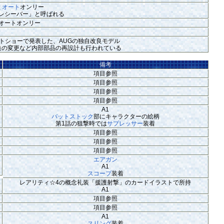
ミオート
オンリー
レシーバー」と呼ばれる
オートオンリー
07年のショットショーで発表した、AUGの独自改良モデル
造の変更など内部部品の再設計も行われている
備考
項目参照
項目参照
項目参照
項目参照
A1
バットストック
部にキャラクターの絵柄
第1話の狙撃時では
サプレッサー
装着
項目参照
項目参照
項目参照
エアガン
A1
スコープ
装着
レアリティ☆4の概念礼装「援護射撃」のカードイラストで所持
A1
項目参照
項目参照
A1
スリング
装着