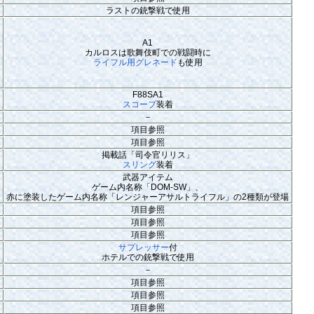
ラストの銃撃戦で使用
A1
カルロスは歌舞伎町での戦闘時に
ライフル用グレネード
も使用
F88SA1
スコープ
装着
－
項目参照
項目参照
掲載話「司令官リリス」
スリング
装着
武器アイテム
ゲーム内名称「DOM-SW」、
赤に塗装したゲーム内名称「レンジャーアサルトライフル」の2種類が登場
項目参照
項目参照
項目参照
サプレッサー
付
ホテルでの銃撃戦で使用
－
項目参照
項目参照
項目参照