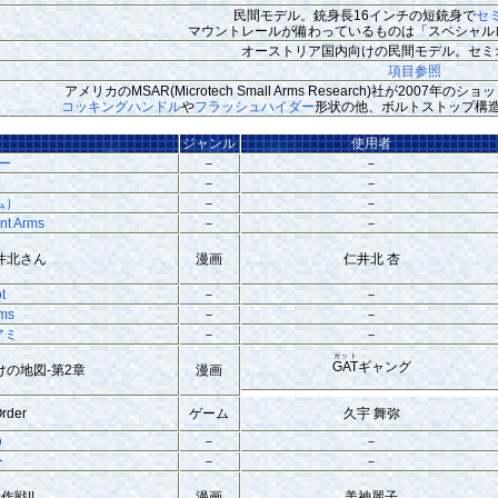
民間モデル。銃身長16インチの短銃身で
セ
マウントレールが備わっているものは「スペシャル
オーストリア国内向けの民間モデル。セミ
項目参照
アメリカのMSAR(Microtech Small Arms Research)社が20
コッキングハンドル
や
フラッシュハイダー
形状の他、ボルトストップ構
品
ジャンル
使用者
ー
－
－
－
－
ム）
－
－
ant Arms
－
－
井北さん
漫画
仁井北 杏
t
－
－
ms
－
－
アミ
－
－
ガット
GAT
ギャング
らけの地図-第2章
漫画
Order
ゲーム
久宇 舞弥
o
－
－
ー
－
－
作戦!!
漫画
美神麗子