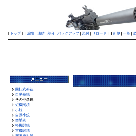
[
トップ
] [
編集
|
凍結
|
差分
|
バックアップ
|
添付
|
リロード
] [
新規
|
一覧
|
メニュー
回転式拳銃
自動拳銃
その他拳銃
短機関銃
小銃
自動小銃
突撃銃
軽機関銃
重機関銃
擲弾発射器