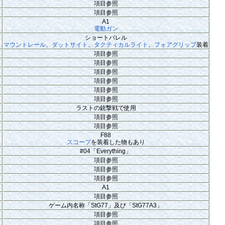
項目参照
項目参照
A1
電動ガン
ショートバレル
マウントレール
、
ダットサイト
、
タクティカルライト
、
フォアグリップ
装着
項目参照
項目参照
項目参照
項目参照
項目参照
項目参照
ラストの銃撃戦で使用
項目参照
項目参照
F88
スコープ
を装着した物もあり
#04「Everything」
項目参照
項目参照
項目参照
A1
項目参照
ゲーム内名称「StG77」及び「StG77A3」
項目参照
項目参照