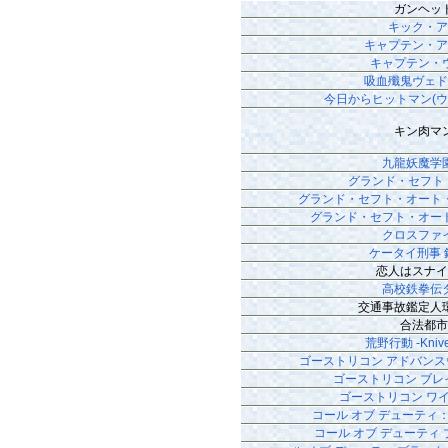
ガンヘッ
キック・
キャプテン・
キャプテン・
吸血殲鬼ヴェ
今日からヒットマン(ウ
キン肉マ
九龍妖魔学
グランド・セフト
グランド・セフト・オート
グランド・セフト・オー
クロスファ
ケータイ刑事 
恋人はスナ
高校鉄拳伝
交通事故鑑定人
合法都
荒野行動 -Knive
ゴーストリコン アドバンス
ゴーストリコン ブレ
ゴーストリコン ワ
コール オブ デューティ
コール オブ デューティ