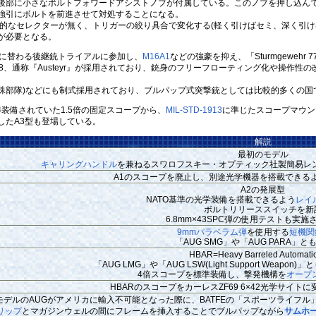
部に小さなボルトフォワードアシストノブが付属している。このノブを押し込んで
強引にボルトを前進させて対処することになる。
的なセレクターが無く、トリガーの絞り具合で変化する(軽く引けばセミ、深く引け
が必要となる。
に替わる後継銃トライアルに参加し、
M16A1
などの強豪を抑え、「Sturmgewehr
、通称『Austeyr』が採用されており、銃身のフリーフローティング化や操作性の改
特殊部隊)などにも制式採用されており、ブルパップ式突撃銃としては比較的多くの国
装備されていた1.5倍の固定スコープから、
MIL-STD-1913
に準じたスコープマウン
したA3型も登場している。
解説
最初のモデル
キャリングハンドル
を兼ねるスワロフスキー・オプティック社製簡易レン
A1のスコープを廃止し、別途光学機器を搭載できる
A2の発展型
NATO基準の光学装備を搭載できるよう
レイ
ボルトリリーススイッチを新
6.8mm×43SPC弾の使用テストも実
9mmパラベラム弾
を使用する
短機関
「AUG SMG」や「AUG PARA」
HBAR=Heavy Barreled Automatic 
「AUG LMG」や「AUG LSW(Light Support Weapon
4倍スコープを標準装備し、撃発機構を
オープ
HBARのスコープをカーレスZF69 6×42光学サイト
モデルのAUGがアメリカに輸入不可能となった際に、BATFEの「スポーツライフ
リップ
とマガジンウェルの間にフレームを挿入することでブルパップながら
サムホ