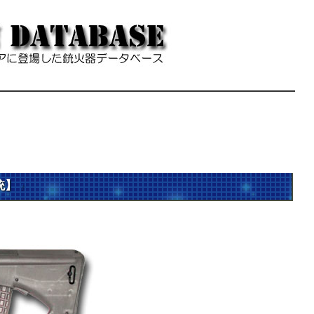
撃銃】
†