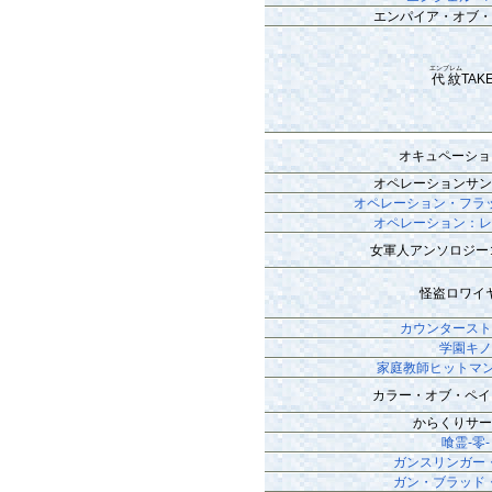
エンパイア・オブ
エンブレム
代紋
TAK
オキュペーショ
オペレーションサ
オペレーション・フラ
オペレーション：
女軍人アンソロジー
怪盗ロワイ
カウンタース
学園キ
家庭教師ヒットマンR
カラー・オブ・ペイ
からくりサ
喰霊-零-
ガンスリンガー
ガン・ブラッド