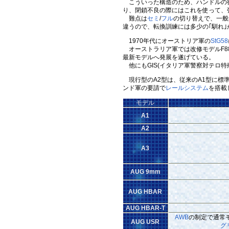
こういった構造のため、ハンドルの後
り、閉鎖不良の際にはこれを使って、
難点は
セミ
/
フル
の切り替えで、一般
違うので、転換訓練には多少の｢馴れ｣
1970年代にオーストリア軍の
StG58
オーストラリア軍では改修モデルF88
最新モデルへ発展を遂げている。
他にもGIS(イタリア軍警察対テロ
現行型のA2型は、従来のA1型に標準
ンド軍の要請で
レールシステム
を搭載
モデル
A1
A2
A3
AUG 9mm
AUG HBAR
AUG HBAR-T
AWB
の制定で通常
AUG USR
グ