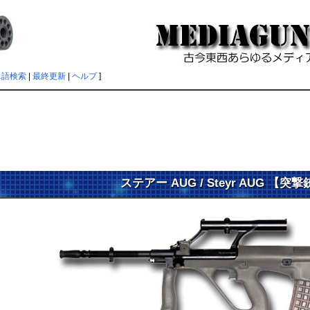
単語検索
|
最終更新
|
ヘルプ
]
ステアー AUG / Steyr AUG 【突