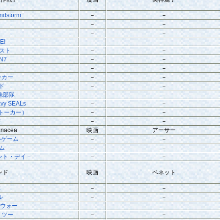
ndstorm
－
－
－
－
－
－
E!
－
－
ダスト
－
－
N7
－
－
±
－
－
ンカー
－
－
ド
－
－
特殊部隊
－
－
vy SEALs
－
－
.（ストーカー）
－
－
E
－
－
anacea
映画
アーサー
ルゲーム
－
－
イム
－
－
メント・デイ－
－
－
ヨンド
映画
ベネット
k
－
－
ル
－
－
・ウォー
－
－
 ツー
－
－