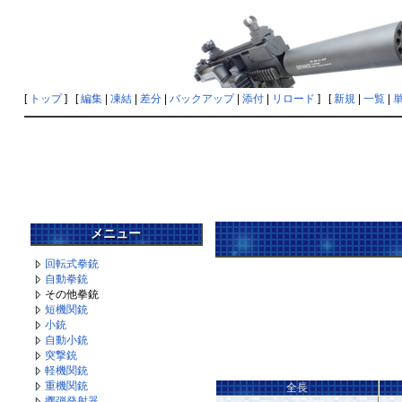
[
トップ
] [
編集
|
凍結
|
差分
|
バックアップ
|
添付
|
リロード
] [
新規
|
一覧
|
メニュー
回転式拳銃
自動拳銃
その他拳銃
短機関銃
小銃
自動小銃
突撃銃
軽機関銃
重機関銃
全長
擲弾発射器