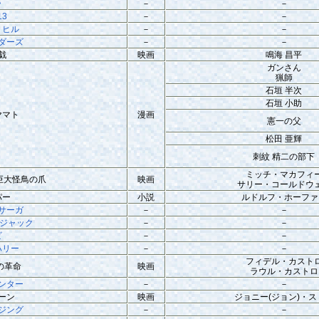
ラ
－
－
13
－
－
トヒル
－
－
ダーズ
－
－
戯
映画
鳴海 昌平
ガンさん
猟師
石垣 半次
石垣 小助
ヤマト
漫画
憲一の父
松田 亜輝
刺紋 精二の部下
ミッチ・マカフィ
巨大怪鳥の爪
映画
サリー・コールドウ
パー
小説
ルドルフ・ホーファ
サーガ
－
－
ージャック
－
－
ビ
－
－
ハリー
－
－
フィデル・カスト
歳の革命
映画
ラウル・カストロ
ンター
－
－
ーン
映画
ジョニー(ジョン)・ス
ジング
－
－