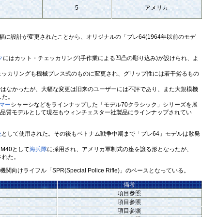
5
アメリカ
幅に設計が変更されたことから、オリジナルの「プレ64(1964年以前のモデ
ク
にはカット・チェッカリング(手作業による凹凸の彫り込み)が設けられ、よ
ェッカリングも機械プレス式のものに変更され、グリップ性には若干劣るもの
ではなかったが、大幅な変更は旧来のユーザーには不評であり、また大規模機
した。
マー
シャーシなどをラインナップした「モデル70クラシック」シリーズを展
た高品質モデルとして現在もウィンチェスター社製品にラインナップされてい
銃
として使用された。その後もベトナム戦争中期まで「プレ64」モデルは散発
M40として
海兵隊
に採用され、アメリカ軍制式の座を譲る形となったが、
された。
関向けライフル「SPR(Special Police Rifle)」のベースとなっている。
備考
項目参照
項目参照
項目参照