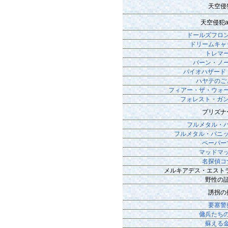
天空侵
天空侵犯ar
ドールズフロ
ドリームキャ
トレマ
バーン・ノ
バイオハザード
ハヤテのご
フィアー・ザ・ウォ
フォレスト・ガン
プリズナ
フルメタル・
フルメタル・パニッ
ペーパー
マッドマ
名探偵コ
メルキアデス・エスト
野性の
誘拐の
要塞警
傭兵たち
蘇える