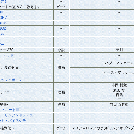
イアミ
－
－
子のハートの盗み方、教えます－
ゲーム
－
II
－
－
ION7
－
－
of Us
－
－
NG2
－
－
イル
－
－
－
－
ザー
－
－
ターM70
小説
登川
・デッド
－
－
ハブ・マッケーン
と、夏の休日
映画
ガース・マッケー
ラッシュポイント
－
－
寺岡 博文
杉坂 英
ミドロ
映画
百武
ニール
星銀-
漫画
竹田 五兵衛
・オートIII
－
－
ト・サンアンドレアス
－
－
ート・バイスシティ
－
－
英雄列伝～
ゲーム
マリア＝ロマノヴァ(ギャングオブヘブ