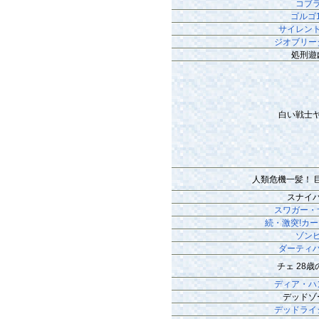
コブ
ゴルゴ
サイレン
ジオブリー
処刑遊
白い戦士
人類危機一髪！ 
スナイ
スワガー・
続・激突!カ
ゾン
ダーティ
チェ 28
ディア・ハ
デッドゾ
デッドライ