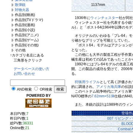
1137mm
散弾銃
対物火器
作品別(映画)
1936年に
ウィンチェスター
社が同社
作品別(TVドラマ)
ウィンチェスター社を代表する小銃で
作品別(漫画)
ル)」と「ポスト64(1964年以降の
作品別(小説)
作品別(アニメ)
オリジナルのいわゆる「プレ64」モ
作品別(ゲーム)
り確かなグリップを可能としていた。
「ポスト64」モデルはアクションが
作品別(その他)
となった。
その他
この他にも大半の製造工程が手作業か
↑カテゴリ名左にある
械生産は初めての試みであったことか
三角形をクリック
1992年にはプレ64モデルの生産
開。この製品の成功を受けて、2006
データベースの使い方
る。
お問い合わせ
狩猟用ライフル
として高く評価され
的に調達され、
アメリカ海兵隊
の伝説
AND検索
OR検索
このベトナム戦争時代にアメリカ軍で
POWERED BY
NATO標準の
7.62mm×51弾
仕様のM4
また、本銃の設計は1989年のウィ
登場作
本日PV数:
7
007 リビング
昨日PV数:
1
総PV数:
36331
BLOO
Online数:
21
Combat 