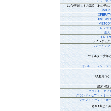
CSI：マ
Let’s怪盗!ヌすみ系!?－あの
MAFIA I
OPERAT
The Last 
VIETCO
X-ファ
亜人
イレイ
ウインチェス
ウォーキング
ウォルター少年
オペレーション・フ
吸血鬼ゴケ
銀牙 -流れ
グランド・セフト
グランド・セフト・オー
グランド・セフト・オ
恋姫†夢想〜