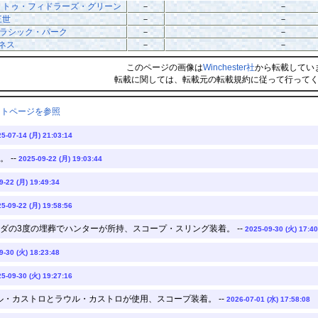
・トゥ・フィドラーズ・グリーン
－
－
三世
－
－
ュラシック・パーク
－
－
ネス
－
－
このページの画像は
Winchester社
から転載してい
転載に関しては、転載元の転載規約に従って行って
ントページを参照
5-07-14 (月) 21:03:14
 --
2025-09-22 (月) 19:03:44
9-22 (月) 19:49:34
5-09-22 (月) 19:58:56
ダの3度の埋葬でハンターが所持、スコープ・スリング装着。 --
2025-09-30 (火) 17:40
9-30 (火) 18:23:48
5-09-30 (火) 19:27:16
ル・カストロとラウル・カストロが使用、スコープ装着。 --
2026-07-01 (水) 17:58:08