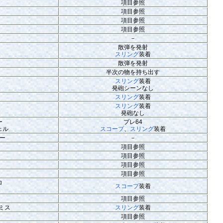
項目参照
項目参照
項目参照
項目参照
－
散弾を発射
スリング
装着
散弾を発射
半次の物を持ち出す
スリング
装着
発砲シーンなし
スリング
装着
スリング
装着
発砲なし
ー
プレ64
ェル
スコープ
、
スリング
装着
ー
－
項目参照
項目参照
項目参照
項目参照
ロ
スコープ
装着
項目参照
ミス
スリング
装着
項目参照