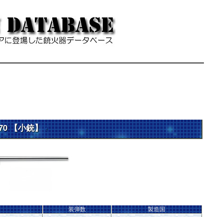
l 70 【小銃】
†
装弾数
製造国