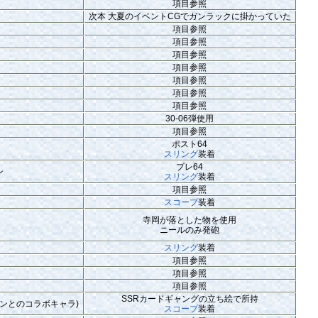
項目参照
次本 大夏のイベントCGでガンラックに掛かっていた
項目参照
項目参照
項目参照
項目参照
項目参照
項目参照
項目参照
30-06弾使用
項目参照
ポスト64
スリング
装着
プレ64
ン
スリング
装着
項目参照
スコープ
装着
寺岡が落とした物を使用
ニールのみ発砲
スリング
装着
項目参照
項目参照
項目参照
SSRカードギャングの立ち絵で所持
ンとのコラボキャラ)
スコープ
装着