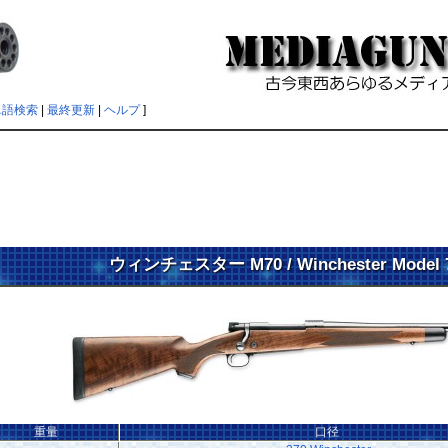
単語検索
|
最終更新
|
ヘルプ
]
ウィンチェスター M70 / Winchester Mode
重量
口径