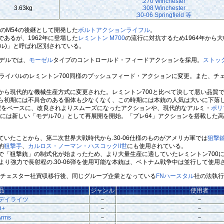
.270 Winchester
3.63kg
.308 Winchester
.30-06 Springfield 等
のM54の後継として開発した
ボルトアクション
ライフル
。
あるが、1962年に登場した
レミントン M700
の流行に対抗するため1964年から大
モデル)」と呼ばれ区別されている。
デルでは、
モーゼル
タイプのコントロールド・フィードアクションを採用。
ストッ
ライバルのレミントン700同様のプッシュフィード・アクションに変更。また、チ
ら現代的な機械生産方式に変更された。レミントン700と比べて決して悪い品質
ら初期には不具合のある個体も少なくなく、この時期には本銃の人気は大いに下落
工程をベースに、改良されよりスムーズになったアクションや、現代的なアルミ・
ポリ
年には新しい「モデル70」として再展開を開始。「プレ64」アクションを搭載し
ていたことから、第二次世界大戦時代から.30-06仕様のものがアメリカ軍では
狙撃
的
狙撃手
、
カルロス・ノーマン・ハスコックII世
にも使用されている。
「狙撃銃」の制式化が始まったため、より大量生産に適していたレミントン700に
0より強力で長射程の.30-06弾を使用可能な本銃は、ベトナム戦争中は並行して使用
ンチェスター社買収移行後、同じグループ企業となっている
FNハースタル
社の法執行機
品
ジャンル
使用者
・デイライツ
－
－
D+
－
－
Arms
－
－