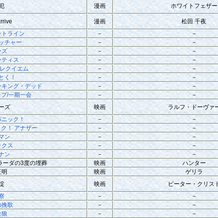
犯
漫画
ホワイトフェザー
rive
漫画
松田 千夜
ントライン
－
－
ッチャー
－
－
ーズ
－
－
ーティス
－
－
 レクイエム
－
－
とく！
－
－
ーキング・デッド
－
－
プ/一期一会
－
－
ーズ
映画
ラルフ・ドーヴァ
パニック！
－
－
ク！ アナザー
－
－
マン
－
－
ックス
－
－
ナン
－
－
ラーダの3度の埋葬
映画
ハンター
証明
映画
ゲリラ
掟
映画
ピーター・クリス
察
－
－
の挽歌
－
－
金狼
－
－