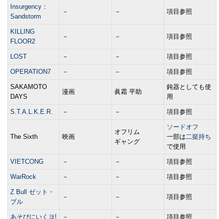
Insurgency：
－
－
項目参照
Sandstorm
KILLING
－
－
項目参照
FLOOR2
LOST
－
－
項目参照
OPERATION7
－
－
項目参照
SAKAMOTO
鈍器としても使
漫画
眞霜 平助
DAYS
用
S.T.A.L.K.E.R.
－
－
項目参照
ソードオフ
オフリム
The Sixth
映画
一部は
二挺持ち
ギャング
で使用
VIETCONG
－
－
項目参照
WarRock
－
－
項目参照
Z Bull ゼット・
－
－
項目参照
ブル
あそびにいくヨ!
－
－
項目参照