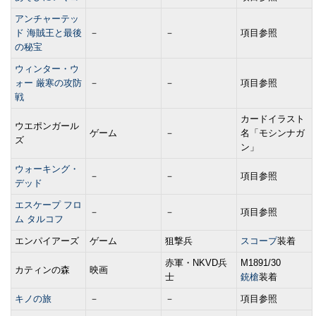
アンチャーテッ
ド 海賊王と最後
－
－
項目参照
の秘宝
ウィンター・ウ
ォー 厳寒の攻防
－
－
項目参照
戦
カードイラスト
ウエポンガール
ゲーム
－
名「モシンナガ
ズ
ン」
ウォーキング・
－
－
項目参照
デッド
エスケープ フロ
－
－
項目参照
ム タルコフ
エンパイアーズ
ゲーム
狙撃兵
スコープ
装着
赤軍・NKVD兵
M1891/30
カティンの森
映画
士
銃槍
装着
キノの旅
－
－
項目参照