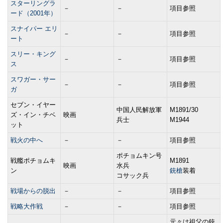
スターリングラ
－
－
項目参照
ード（2001年）
スナイパー エリ
－
－
項目参照
ート
スリー・キング
－
－
項目参照
ス
スワガー・サー
－
－
項目参照
ガ
セブン・イヤー
中国人民解放軍
M1891/30
ズ・イン・チベ
映画
兵士
M1944
ット
戦火の中へ
－
－
項目参照
ポチョムキン号
戦艦ポチョムキ
M1891
映画
水兵
ン
銃槍
装着
コサック兵
戦場からの脱出
－
－
項目参照
戦略大作戦
－
－
項目参照
元々は祖父の銃