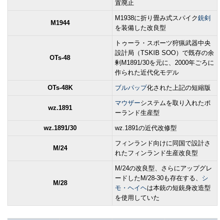
置廃止
M1938に折り畳み式スパイク
銃剣
M1944
を装備した改良型
トゥーラ・スポーツ狩猟武器中央
設計局（TSKIB SOO）で既存の余
OTs-48
剰M1891/30を元に、2000年ごろに
作られた近代化モデル
OTs-48K
ブルパップ
化された上記の短縮版
マウザー
システムを取り入れたポ
wz.1891
ーランド生産型
wz.1891/30
wz.1891の近代改修型
フィンランド向けに同国で設計さ
M/24
れたフィンランド生産改良型
M/24の改良型、さらにアップグレ
ードしたM/28-30も存在する、
シ
M/28
モ・ヘイヘ
は本銃の短銃身改造型
を使用していた