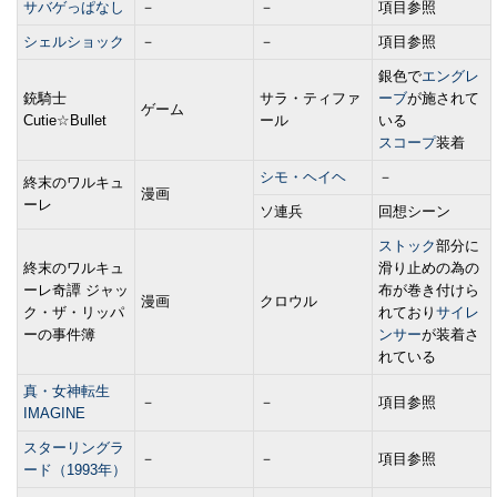
サバゲっぱなし
－
－
項目参照
シェルショック
－
－
項目参照
銀色で
エングレ
銃騎士
サラ・ティファ
ーブ
が施されて
ゲーム
Cutie☆Bullet
ール
いる
スコープ
装着
シモ・ヘイヘ
－
終末のワルキュ
漫画
ーレ
ソ連兵
回想シーン
ストック
部分に
終末のワルキュ
滑り止めの為の
ーレ奇譚 ジャッ
布が巻き付けら
漫画
クロウル
ク・ザ・リッパ
れており
サイレ
ーの事件簿
ンサー
が装着さ
れている
真・女神転生
－
－
項目参照
IMAGINE
スターリングラ
－
－
項目参照
ード（1993年）