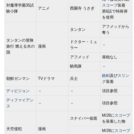
対魔導学園35試
スコープ
装着
アニメ
西園寺 うさぎ
験小隊
第6話で特殊弾
を使用
アフメッドから
タンタン
奪う
タンタンの冒険
ドクター・ミュ
－
旅行 燃える水の
漫画
ラー
国
アフメッド
発砲なし
騎馬隊
－
銃剣
及び
スリン
朝鮮ガンマン
TVドラマ
兵士
グ
装着
ディビジョン
－
－
項目参照
ディファイアン
－
－
項目参照
ス
M/28に
スコープ
スナイパー仮面
を装着した物
天空侵犯
漫画
M/28に
スコープ