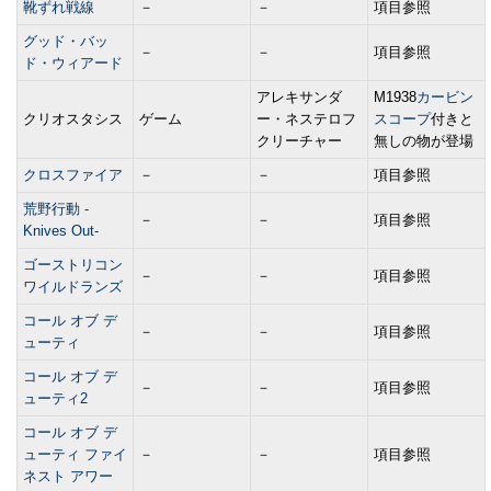
靴ずれ戦線
－
－
項目参照
グッド・バッ
－
－
項目参照
ド・ウィアード
アレキサンダ
M1938
カービン
クリオスタシス
ゲーム
ー・ネステロフ
スコープ
付きと
クリーチャー
無しの物が登場
クロスファイア
－
－
項目参照
荒野行動 -
－
－
項目参照
Knives Out-
ゴーストリコン
－
－
項目参照
ワイルドランズ
コール オブ デ
－
－
項目参照
ューティ
コール オブ デ
－
－
項目参照
ューティ2
コール オブ デ
ューティ ファイ
－
－
項目参照
ネスト アワー