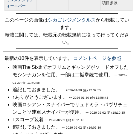
－
－
項目参照
ォーエバー
このページの画像は
シカゴレジメンタルス
から転載してい
ます。
転載に関しては、転載元の転載規約に従って行ってくださ
い。
最新の10件を表示しています。
コメントページを参照
映画The Sixthでオフリムとギャングがソードオフした
モシンナガンを使用、一部は二挺拳銃で使用。 --
2026-
01-30 (金) 11:40:45
追記しておきました。 --
2026-01-30 (金) 12:32:55
↑ありがとうございます。 --
2026-01-30 (金) 12:56:43
映画ロシアン・スナイパーでリュドミラ・パヴリチェ
ンコとソ連軍スナイパーが使用。 --
2026-02-02 (月) 18:10:35
↑スコープ装着 --
2026-02-02 (月) 18:11:16
追記しておきました。 --
2026-02-02 (月) 19:05:39