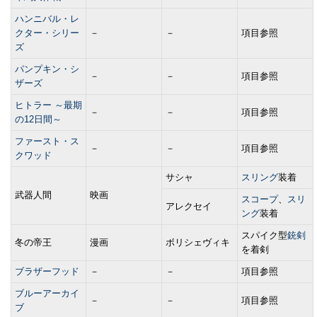
ハンニバル・レ
クター・シリー
－
－
項目参照
ズ
パンプキン・シ
－
－
項目参照
ザーズ
ヒトラー ～最期
－
－
項目参照
の12日間～
ファースト・ス
－
－
項目参照
クワッド
サシャ
スリング
装着
武器人間
映画
スコープ
、
スリ
アレクセイ
ング
装着
スパイク型
銃剣
冬の帝王
漫画
ボリシェヴィキ
を着剣
ブラザーフッド
－
－
項目参照
ブルーアーカイ
－
－
項目参照
ブ