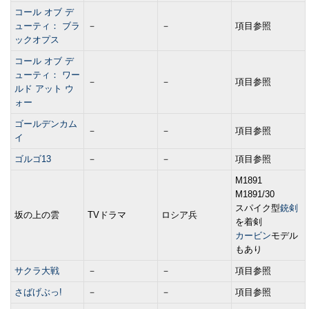
コール オブ デ
ューティ： ブラ
－
－
項目参照
ックオプス
コール オブ デ
ューティ： ワー
－
－
項目参照
ルド アット ウ
ォー
ゴールデンカム
－
－
項目参照
イ
ゴルゴ13
－
－
項目参照
M1891
M1891/30
スパイク型
銃剣
坂の上の雲
TVドラマ
ロシア兵
を着剣
カービン
モデル
もあり
サクラ大戦
－
－
項目参照
さばげぶっ!
－
－
項目参照