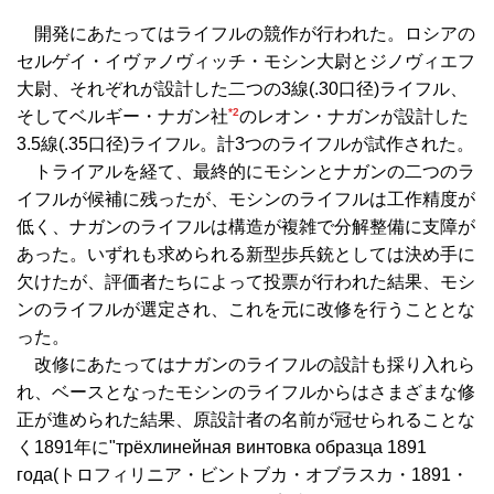
開発にあたってはライフルの競作が行われた。ロシアの
セルゲイ・イヴァノヴィッチ・モシン大尉とジノヴィエフ
大尉、それぞれが設計した二つの3線(.30口径)ライフル、
*2
そしてベルギー・ナガン社
のレオン・ナガンが設計した
3.5線(.35口径)ライフル。計3つのライフルが試作された。
トライアルを経て、最終的にモシンとナガンの二つのラ
イフルが候補に残ったが、モシンのライフルは工作精度が
低く、ナガンのライフルは構造が複雑で分解整備に支障が
あった。いずれも求められる新型歩兵銃としては決め手に
欠けたが、評価者たちによって投票が行われた結果、モシ
ンのライフルが選定され、これを元に改修を行うこととな
った。
改修にあたってはナガンのライフルの設計も採り入れら
れ、ベースとなったモシンのライフルからはさまざまな修
正が進められた結果、原設計者の名前が冠せられることな
く1891年に"трёхлинейная винтовка образца 1891
года(トロフィリニア・ビントブカ・オブラスカ・1891・