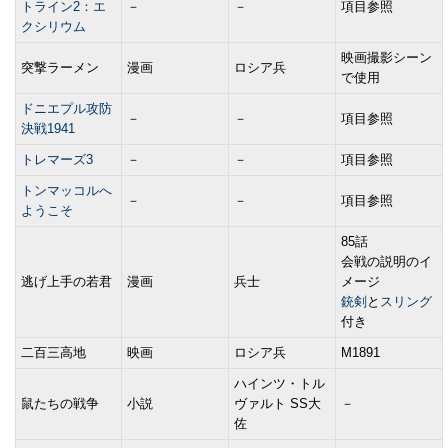
トライン2：エ
－
－
項目参照
クシリウム
映画撮影シーン
突撃ラーメン
漫画
ロシア兵
で使用
ドニエプル攻防
－
－
項目参照
決戦1941
トレマーズ3
－
－
項目参照
トンマッコルへ
－
－
項目参照
ようこそ
85話
会戦の説明のイ
逃げ上手の若君
漫画
兵士
メージ
銃剣
と
スリング
付き
二百三高地
映画
ロシア兵
M1891
ハインツ・トル
鼠たちの戦争
小説
ヴァルト SS大
－
佐