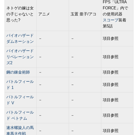
FPS「ULTRA
ネトゲの嫁は女
FORCE」内で
の子じゃないと
アニメ
玉置 亜子/アコ
の使用武器
思った?
スコープ
装着
第5話
バイオハザード
－
－
項目参照
ダムネーション
バイオハザード
リベレーション
－
－
項目参照
ズ2
鋼の錬金術師
－
－
項目参照
バトルフィール
－
－
項目参照
ド 1
バトルフィール
－
－
項目参照
ド V
バトルフィール
－
－
項目参照
ド ベトナム
速水螺旋人の馬
－
－
項目参照
車馬大作戦