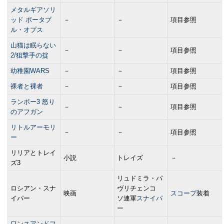
メタルギアソリ
ッド ポータブ
－
－
項目参照
ル・オプス
山猫は眠らない
－
－
項目参照
2/狙撃手の掟
幼稚園WARS
－
－
項目参照
裸者と裸者
－
－
項目参照
ランボー3 怒り
－
－
項目参照
のアフガン
リトルアーモリ
－
－
項目参照
ー
リリアとトレイ
小説
トレイズ
－
ズ3
リュドミラ・パ
ロシアン・スナ
ヴリチェンコ
映画
スコープ
装着
イパー
ソ連軍
スナイパ
ー
ワンスアンドフ