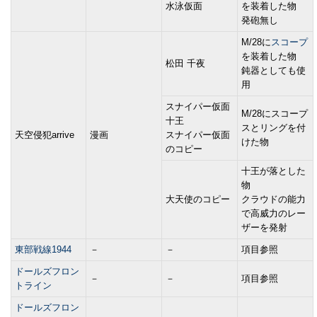
水泳仮面
を装着した物
発砲無し
M/28に
スコープ
を装着した物
松田 千夜
鈍器としても使
用
スナイパー仮面
M/28にスコープ
十王
スとリングを付
天空侵犯arrive
漫画
スナイパー仮面
けた物
のコピー
十王が落とした
物
大天使のコピー
クラウドの能力
で高威力のレー
ザーを発射
東部戦線1944
－
－
項目参照
ドールズフロン
－
－
項目参照
トライン
ドールズフロン