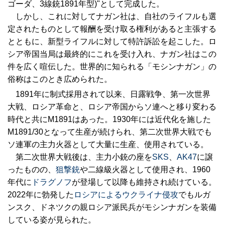
ゴーダ、3線銃1891年型)"として完成した。
しかし、これに対してナガン社は、自社のライフルも選
定されたものとして報酬を受け取る権利があると主張する
とともに、新型ライフルに対して特許訴訟を起こした。ロ
シア帝国当局は最終的にこれを受け入れ、ナガン社はこの
件を広く喧伝した。世界的に知られる「モシンナガン」の
俗称はこのとき広められた。
1891年に制式採用されて以来、日露戦争、第一次世界
大戦、ロシア革命と、ロシア帝国からソ連へと移り変わる
時代と共にM1891はあった。1930年には近代化を施した
M1891/30となって生産が続けられ、第二次世界大戦でも
ソ連軍の主力火器として大量に生産、使用されている。
第二次世界大戦後は、主力小銃の座を
SKS
、
AK47
に譲
ったものの、
狙撃銃
や二線級火器として使用され、1960
年代に
ドラグノフ
が登場して以降も維持され続けている。
2022年に勃発した
ロシアによるウクライナ侵攻
でもルガ
ンスク、ドネツクの親ロシア派民兵がモシンナガンを装備
している姿が見られた。