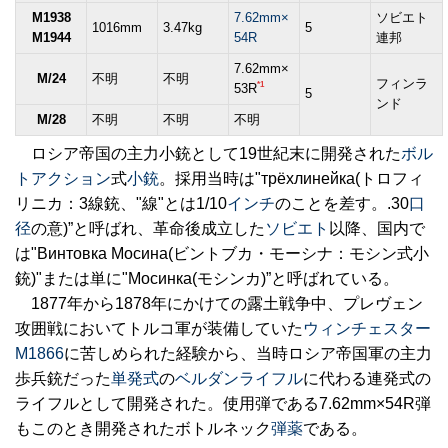
M1938
7.62mm×
ソビエト
1016mm
3.47kg
5
M1944
54R
連邦
7.62mm×
M/24
不明
不明
フィンラ
*1
53R
5
ンド
M/28
不明
不明
不明
ロシア帝国の主力小銃として19世紀末に開発された
ボル
トアクション
式
小銃
。採用当時は"трёхлинейка(トロフィ
リニカ：3線銃、"線"とは1/10
インチ
のことを差す。.30
口
径
の意)”と呼ばれ、革命後成立した
ソビエト
以降、国内で
は"Винтовка Мосина(ビントブカ・モーシナ：モシン式小
銃)"または単に"Мосинка(モシンカ)”と呼ばれている。
1877年から1878年にかけての露土戦争中、プレヴェン
攻囲戦においてトルコ軍が装備していた
ウィンチェスター
M1866
に苦しめられた経験から、当時ロシア帝国軍の主力
歩兵銃だった
単発式
の
ベルダンライフル
に代わる連発式の
ライフルとして開発された。使用弾である7.62mm×54R弾
もこのとき開発されたボトルネック
弾薬
である。