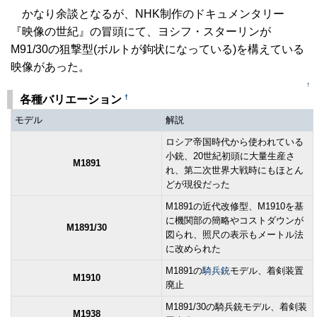
かなり余談となるが、NHK制作のドキュメンタリー
『映像の世紀』の冒頭にて、ヨシフ・スターリンが
M91/30の狙撃型(ボルトが鉤状になっている)を構えている
映像があった。
↑
†
各種バリエーション
モデル
解説
ロシア帝国時代から使われている
小銃、20世紀初頭に大量生産さ
M1891
れ、第二次世界大戦時にもほとん
どが現役だった
M1891の近代改修型、M1910を基
に機関部の簡略やコストダウンが
M1891/30
図られ、照尺の表示もメートル法
に改められた
M1891の
騎兵銃
モデル、着剣装置
M1910
廃止
M1891/30の騎兵銃モデル、着剣装
M1938