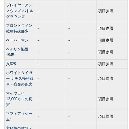
プレイヤーアン
ノウンズ バトル
－
－
項目参照
グラウンズ
フロントライン
－
－
項目参照
戦略特殊部隊
ペーパーマン
－
－
項目参照
ベルリン陥落
－
－
項目参照
1945
炎628
－
－
項目参照
ホワイトタイガ
ー ナチス極秘戦
－
－
項目参照
車・宿命の砲火
マイウェイ
12,000キロの真
－
－
項目参照
実
マフィア（ゲー
－
－
項目参照
ム）
宮崎駿の雑想ノ