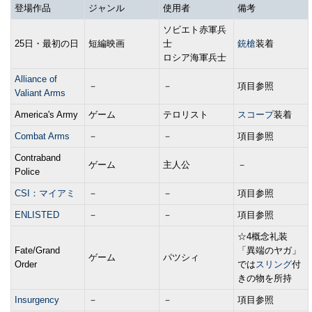
登場作品
ジャンル
使用者
備考
ソビエト赤軍兵
25日・最初の日
短編映画
士
銃槍
装着
ロシア海軍兵士
Alliance of
－
－
項目参照
Valiant Arms
America's Army
ゲーム
テロリスト
スコープ
装着
Combat Arms
－
－
項目参照
Contraband
ゲーム
主人公
－
Police
CSI：マイアミ
－
－
項目参照
ENLISTED
－
－
項目参照
☆4概念礼装
Fate/Grand
「異端のヤガ」
ゲーム
パツシィ
Order
では
スリング
付
きの物を所持
Insurgency
－
－
項目参照