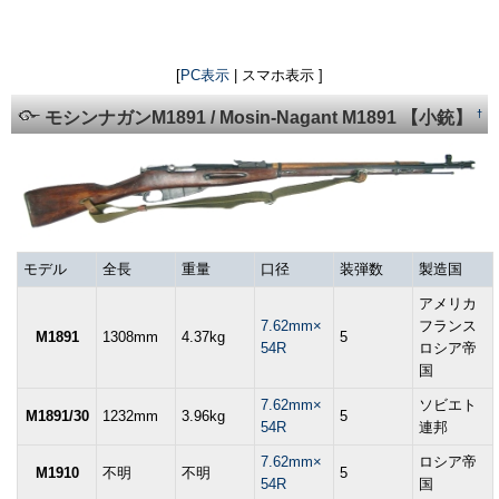
[
PC表示
| スマホ表示 ]
†
モシンナガンM1891 / Mosin-Nagant M1891 【小銃】
モデル
全長
重量
口径
装弾数
製造国
アメリカ
7.62mm×
フランス
M1891
1308mm
4.37kg
5
54R
ロシア帝
国
7.62mm×
ソビエト
M1891/30
1232mm
3.96kg
5
54R
連邦
7.62mm×
ロシア帝
M1910
不明
不明
5
54R
国