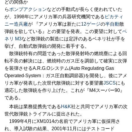
どの関係か
ら
ポンプアクション
などの手動式が長らく使われていた
が、1998年にアメリカ軍の兵器研究機関である
ピカティ
ニー造兵廠
が 『アメリカ軍は新たに
12ゲージ
の
半自動
散
弾銃を欲している』との要望を発表。この要望に対して
ベ
ネリ M3
など散弾銃の製造には定評のあるベネリ社が手を
挙げ、自動式散弾銃の開発に着手する。
散弾銃特有の問題であった散弾発射時の燃焼塵による回
転不良の解決には、燃焼時のガス圧を調節して確実に次弾
を装弾させるA.R.G.Oシステム(Auto Regulating Gas
Operated-System：ガス圧自動調節器)を開発し、後にアメ
リカ軍が発表した次世代散弾銃に対する要望書
JSCS
にも
適応した散弾銃を作り上げた。これが『M4スーパー90』
である。
本銃は業務提携先である
H&K
社と共同でアメリカ軍の次
世代散弾銃トライアルに提出された。
1999年4月にXM1014の名前でアメリカ軍に仮採用さ
れ、導入試験の結果、2001年11月にはテストコード