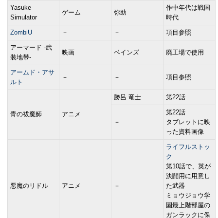
Yasuke
作中年代は戦国
ゲーム
弥助
Simulator
時代
ZombiU
－
－
項目参照
アーマード -武
映画
ベインズ
廃工場で使用
装地帯-
アームド・アサ
－
－
項目参照
ルト
勝呂 竜士
第22話
第22話
青の祓魔師
アニメ
－
タブレットに映
った資料画像
ライフルストッ
ク
第10話で、英が
決闘用に用意し
悪魔のリドル
アニメ
－
た武器
ミョウジョウ学
園最上階部屋の
ガンラックに保