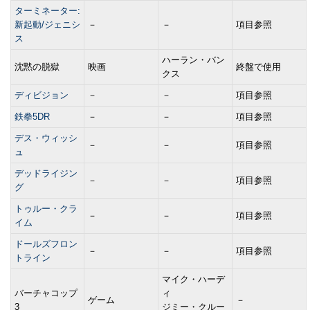
ターミネーター:
新起動/ジェニシ
－
－
項目参照
ス
ハーラン・バン
沈黙の脱獄
映画
終盤で使用
クス
ディビジョン
－
－
項目参照
鉄拳5DR
－
－
項目参照
デス・ウィッシ
－
－
項目参照
ュ
デッドライジン
－
－
項目参照
グ
トゥルー・クラ
－
－
項目参照
イム
ドールズフロン
－
－
項目参照
トライン
マイク・ハーデ
バーチャコップ
ィ
ゲーム
－
3
ジミー・クルー