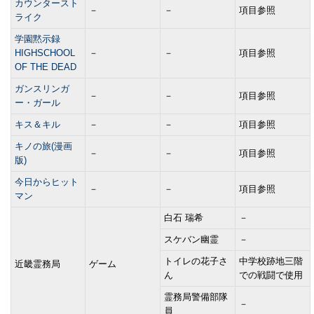
カウンタースト
－
－
項目参照
ライク
学園黙示録
HIGHSCHOOL
－
－
項目参照
OF THE DEAD
ガンスリンガ
－
－
項目参照
ー・ガール
キス＆キル
－
－
項目参照
キノの旅(漫画
－
－
項目参照
版)
今日からヒット
－
－
項目参照
マン
白石 瑞希
－
スケバン幽霊
－
トイレの花子さ
中学校跡地三階
近畿霊務局
ゲーム
ん
での戦闘で使用
霊務局警備部隊
－
員