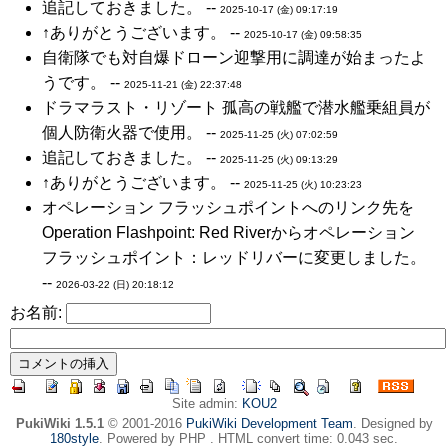
追記しておきました。 --
2025-10-17 (金) 09:17:19
↑ありがとうございます。 --
2025-10-17 (金) 09:58:35
自衛隊でも対自爆ドローン迎撃用に調達が始まったよ
うです。 --
2025-11-21 (金) 22:37:48
ドラマラスト・リゾート 孤高の戦艦で潜水艦乗組員が
個人防衛火器で使用。 --
2025-11-25 (火) 07:02:59
追記しておきました。 --
2025-11-25 (火) 09:13:29
↑ありがとうございます。 --
2025-11-25 (火) 10:23:23
オペレーション フラッシュポイントへのリンク先を
Operation Flashpoint: Red Riverからオペレーション
フラッシュポイント：レッドリバーに変更しました。
--
2026-03-22 (日) 20:18:12
お名前:
Site admin:
KOU2
PukiWiki 1.5.1
© 2001-2016
PukiWiki Development Team
. Designed by
180style
. Powered by PHP . HTML convert time: 0.043 sec.