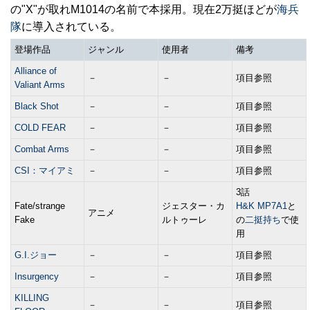
の"X"が取れM1014の名前で本採用。現在2万挺ほどが
海兵
隊
に導入されている。
登場作品
ジャンル
使用者
備考
Alliance of
－
－
項目参照
Valiant Arms
Black Shot
－
－
項目参照
COLD FEAR
－
－
項目参照
Combat Arms
－
－
項目参照
CSI：マイアミ
－
－
項目参照
3話
Fate/strange
ジェスター・カ
H&K MP7A1
と
アニメ
Fake
ルトゥーレ
の
二挺持ち
で使
用
G.I.ジョー
－
－
項目参照
Insurgency
－
－
項目参照
KILLING
－
－
項目参照