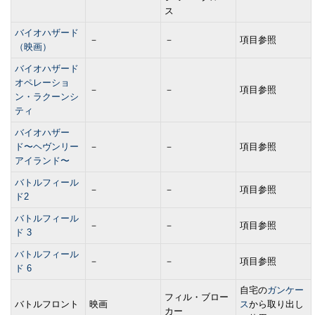
ス
バイオハザード
－
－
項目参照
（映画）
バイオハザード
オペレーショ
－
－
項目参照
ン・ラクーンシ
ティ
バイオハザー
ド〜ヘヴンリー
－
－
項目参照
アイランド〜
バトルフィール
－
－
項目参照
ド2
バトルフィール
－
－
項目参照
ド 3
バトルフィール
－
－
項目参照
ド 6
自宅の
ガンケー
フィル・ブロー
バトルフロント
映画
ス
から取り出し
カー