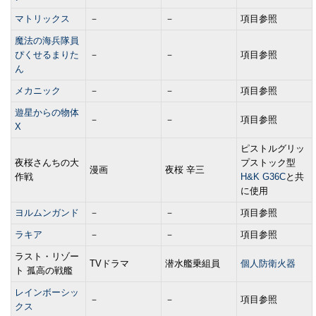
マトリックス
－
－
項目参照
魔法の海兵隊員
ぴくせるまりた
－
－
項目参照
ん
メカニック
－
－
項目参照
遊星からの物体
－
－
項目参照
X
ピストルグリッ
夜桜さんちの大
プストック型
漫画
夜桜 辛三
作戦
H&K G36C
と共
に使用
ヨルムンガンド
－
－
項目参照
ラキア
－
－
項目参照
ラスト・リゾー
TVドラマ
潜水艦乗組員
個人防衛火器
ト 孤高の戦艦
レインボーシッ
－
－
項目参照
クス