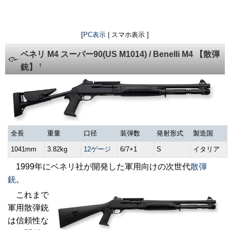
[
PC表示
| スマホ表示 ]
ベネリ M4 スーパー90(US M1014) / Benelli M4 【散弾
†
銃】
全長
重量
口径
装弾数
発射形式
製造国
1041mm
3.82kg
12ゲージ
6/7+1
S
イタリア
1999年にベネリ社が開発した軍用向けの次世代
散弾
銃
。
これまで
軍用散弾銃
は信頼性な