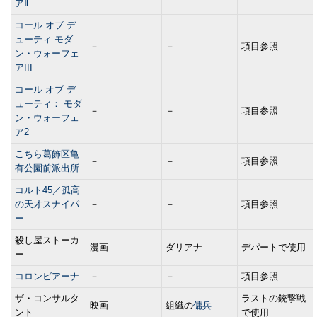
アⅡ
コール オブ デ
ューティ モダ
－
－
項目参照
ン・ウォーフェ
アIII
コール オブ デ
ューティ： モダ
－
－
項目参照
ン・ウォーフェ
ア2
こちら葛飾区亀
－
－
項目参照
有公園前派出所
コルト45／孤高
の天才スナイパ
－
－
項目参照
ー
殺し屋ストーカ
漫画
ダリアナ
デパートで使用
ー
コロンビアーナ
－
－
項目参照
ザ・コンサルタ
ラストの銃撃戦
映画
組織の
傭兵
ント
で使用