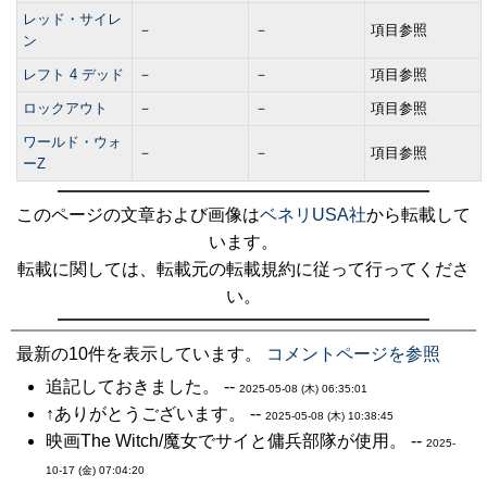
レッド・サイレ
－
－
項目参照
ン
レフト 4 デッド
－
－
項目参照
ロックアウト
－
－
項目参照
ワールド・ウォ
－
－
項目参照
ーZ
このページの文章および画像は
ベネリUSA社
から転載して
います。
転載に関しては、転載元の転載規約に従って行ってくださ
い。
最新の10件を表示しています。
コメントページを参照
追記しておきました。 --
2025-05-08 (木) 06:35:01
↑ありがとうございます。 --
2025-05-08 (木) 10:38:45
映画The Witch/魔女でサイと傭兵部隊が使用。 --
2025-
10-17 (金) 07:04:20