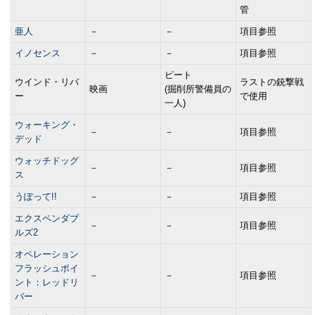
管
亜人
－
－
項目参照
イノセンス
－
－
項目参照
ピート
ウインド・リバ
ラストの銃撃戦
映画
(掘削所警備員の
ー
で使用
一人)
ウォーキング・
－
－
項目参照
デッド
ウォッチドッグ
－
－
項目参照
ス
うぽって!!
－
－
項目参照
エクスペンダブ
－
－
項目参照
ルズ2
オペレーション
フラッシュポイ
－
－
項目参照
ント：レッドリ
バー