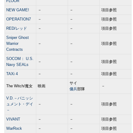
FLOOR
NEW GAME!
－
－
項目参照
OPERATION7
－
－
項目参照
RED/レッド
－
－
項目参照
Sniper Ghost
Warrior
－
－
項目参照
Contracts
SOCOM： U.S.
－
－
項目参照
Navy SEALs
TAXi 4
－
－
項目参照
サイ
The Witch/魔女
映画
－
傭兵
部隊
V.D.－バニッシ
ュメント・デイ
－
－
項目参照
－
VIVANT
－
－
項目参照
WarRock
－
－
項目参照