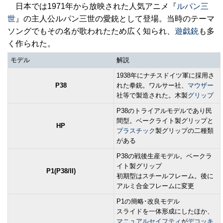
日本では1971年から放映された人気アニメ『
ルパン三
世
』の主人公ルパン三世の愛銃として登場。当時のテーマ
ソングでもその名が歌われたため広く知られ、
遊戯銃
も多
く作られた。
モデル
解説
1938年にナチスドイツ軍に採用さ
P38
れた拳銃。ワルサー社、
マウザー
社等で製造された。木製
グリップ
P38のトライアルモデルであり民
間型。ベークライト製グリップと
HP
プラスチック
製グリップの二種類
がある
P38の戦後生産モデル。ベークラ
イト製グリップ
P1(P38/II)
初期型はスチールフレーム。後に
アルミ合金フレームに変更
P1の簡略･改良モデル
スライドを一体形成にしたほか、
マニュアルセイフティ
が
デコッキ