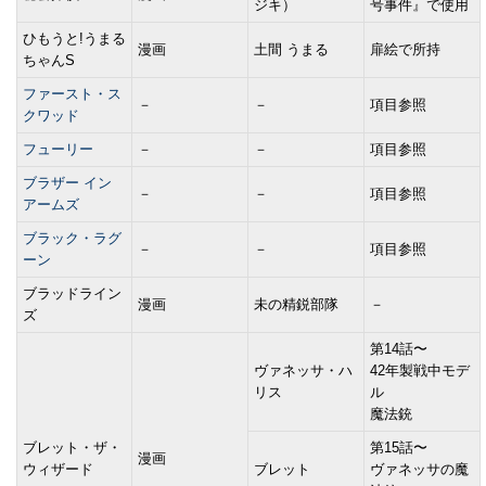
ジキ）
号事件』で使用
ひもうと!うまる
漫画
土間 うまる
扉絵で所持
ちゃんS
ファースト・ス
－
－
項目参照
クワッド
フューリー
－
－
項目参照
ブラザー イン
－
－
項目参照
アームズ
ブラック・ラグ
－
－
項目参照
ーン
ブラッドライン
漫画
未の精鋭部隊
－
ズ
第14話〜
ヴァネッサ・ハ
42年製戦中モデ
リス
ル
魔法銃
ブレット・ザ・
第15話〜
漫画
ウィザード
ブレット
ヴァネッサの魔