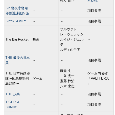
緒方 晋作
水鉄砲
SP 警視庁警備
－
－
項目参照
部警護課第四係
SPY×FAMILY
－
－
項目参照
サルヴァトー
レ・ヴェラッシ
The Big Rocket
映画
ルイジ・ジュル
－
テ
ルディの手下
THE 最後の日本
－
－
項目参照
兵
藤堂 丈
THE 日本特殊部
ゲーム内名称
二条 光一
隊〜凶悪犯罪列
ゲーム
「VALTHER38
斎藤 怜治
島24時〜
」
八木 忠志
THE 歩兵
－
－
項目参照
TIGER ＆
－
－
項目参照
BUNNY