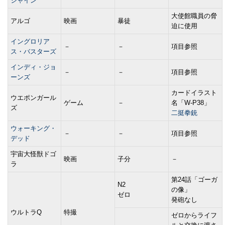
シャイン
大使館職員の脅
アルゴ
映画
暴徒
迫に使用
イングロリア
－
－
項目参照
ス・バスターズ
インディ・ジョ
－
－
項目参照
ーンズ
カードイラスト
ウエポンガール
ゲーム
－
名「W-P38」
ズ
二挺拳銃
ウォーキング・
－
－
項目参照
デッド
宇宙大怪獣ドゴ
映画
子分
－
ラ
第24話「ゴーガ
N2
の像」
ゼロ
発砲なし
ウルトラQ
特撮
ゼロからライフ