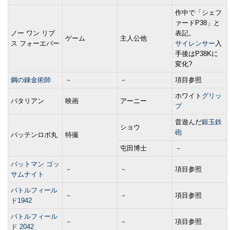
作中で「シェフ
ァードP38」と
ノー ワン リブ
表記。
ゲーム
主人公他
ス フォーエバー
サイレンサー
入
手後はP38Kに
変化?
鋼の錬金術師
－
－
項目参照
ホワイト
グリッ
バタリアン
映画
アーニー
プ
昔遊んだ
銀玉鉄
ショウ
砲
バッテンロボ丸
特撮
屯田博士
－
バットマン ゴッ
－
－
項目参照
サムナイト
バトルフィール
－
－
項目参照
ド1942
バトルフィール
－
－
項目参照
ド 2042