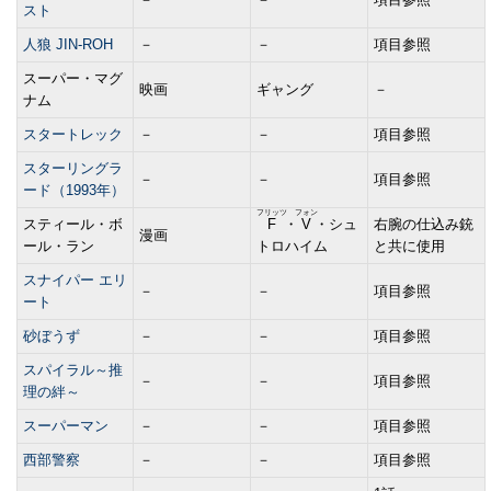
スト
人狼 JIN-ROH
－
－
項目参照
スーパー・マグ
映画
ギャング
－
ナム
スタートレック
－
－
項目参照
スターリングラ
－
－
項目参照
ード（1993年）
フリッツ
フォン
スティール・ボ
F
・
V
・シュ
右腕の仕込み銃
漫画
ール・ラン
トロハイム
と共に使用
スナイパー エリ
－
－
項目参照
ート
砂ぼうず
－
－
項目参照
スパイラル～推
－
－
項目参照
理の絆～
スーパーマン
－
－
項目参照
西部警察
－
－
項目参照