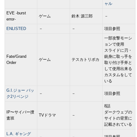
ャル
EVE -burst
ゲーム
鈴木 源三郎
－
error-
ENLISTED
－
－
項目参照
一部攻撃モーシ
ョンで使用
スライドに刃・
Fate/Grand
銃身に取っ手を
ゲーム
テスカトリポカ
Order
取り付け手斧と
して使用出来る
カスタムをして
いる
G.I.ジョー バッ
－
－
項目参照
ク2リベンジ
8話
IP〜サイバー捜
ダークウェブの
TVドラマ
－
査班
サイトの背景に
記載されている
L.A. ギャング
－
－
項目参照