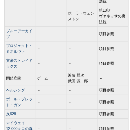
法銃
第18話
ポーラ・ウェン
ヴァネッサの魔
ストン
法銃
ブルーアーカイ
－
－
項目参照
ブ
プロジェクト・
－
－
項目参照
ミネルヴァ
文豪ストレイド
－
－
項目参照
ッグス
近藤 麗次
閉鎖病院
ゲーム
－
武田 源一郎
ヘルシング
－
－
項目参照
ボール・ブレッ
－
－
項目参照
ト・ガン
炎628
－
－
項目参照
マイウェイ
12,000キロの真
－
－
項目参照