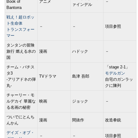
Book of
アニメ
－
ァインデル
Bantorra
戦え！超ロボッ
ト生命体
－
－
項目参照
トランスフォー
マー
タンタンの冒険
旅行 燃える水の
漫画
ハドック
－
国
チーム・バチス
「stage 2-1」
タ3
モデルガン
TVドラマ
島津 吾郎
-アリアドネの弾
自宅のガンラッ
丸-
クに陳列
チャーリー・モ
ルデカイ 華麗な
映画
ジョック
－
る名画の秘密
ついでにとんち
漫画
間抜作
改造拳銃
んかん
デイズ・オブ・
－
－
項目参照