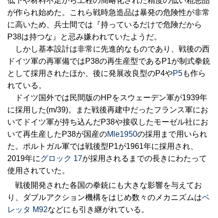
低下や材料不足から工程の簡略化された精度の低い粗悪品
が作られ始めた。これら戦時急造品は暴発の危険性が非常
に高いため、兵士間では『持っているだけで危険だから
P38は持つな』と忌み嫌われていたようだ。
しかし基本設計は非常に先進的なものであり、戦後の西
ドイツ軍の再軍備ではP38の再生産型であるP1が制式拳銃
として採用されたほか、後に発展改良型のP4や
P5
も作ら
れている。
ドイツ国外では民間版のHPをスウェーデン軍が1939年
に採用した(m/39)。また戦後再建中だったフランス軍にお
いてドイツ軍が持ち込んだP38や接収したモーゼル社にお
いて再生産したP38が国産の
Mle1950
の採用まで用いられ
た。ポルトガル軍では戦後型P1が1961年に採用され、
2019年に
グロック 17
が採用されるまでの長きにわたって
使用されていた。
戦後開発された各国の拳銃にも大きな影響を与えてお
り、ダブルアクション機構をはじめ数々のメカニズムは
ベ
レッタ M92
などにも引き継がれている。