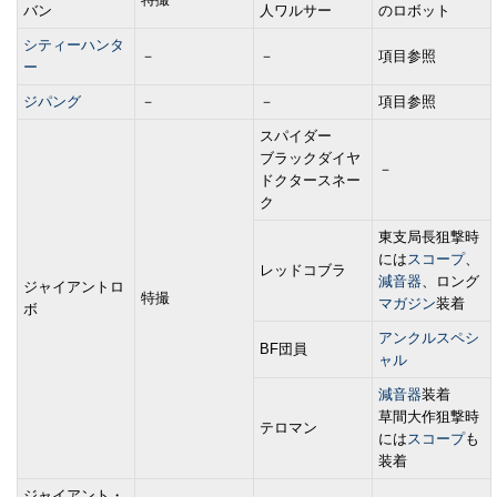
バン
人ワルサー
のロボット
シティーハンタ
－
－
項目参照
ー
ジパング
－
－
項目参照
スパイダー
ブラックダイヤ
－
ドクタースネー
ク
東支局長狙撃時
には
スコープ
、
レッドコブラ
減音器
、ロング
ジャイアントロ
特撮
マガジン
装着
ボ
アンクルスペシ
BF団員
ャル
減音器
装着
草間大作狙撃時
テロマン
には
スコープ
も
装着
ジャイアント・