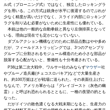
ル式（ブローニング式）ではなく、独立したロッキングラ
グを用いる。この方式は銃身が水平に後退するのでぶれが
少なく精度が高いだけでなく、スライド内部にロッキング
ラグを削り込む必要がないために生産性にも優れている。
本銃は他の一般的な自動拳銃と異なり左側排莢となって
いる。理由は現在でも定かになっていない。
ダブルアクション機構などのために部品点数はやや多め
だが、フィールドストリッピングでは、3つのアセンブリ
グループに分割されるモジュール構造のため小さな部品が
脱落する心配がないと、整備性も十分考慮されている。
P38は第二次大戦中、ワルサー社のみならず
マウザー
社
やブルーノ造兵廠(チェコスロバキア)などで大量生産さ
れ、約100万挺ほどが戦場に送られた。その表面仕上げに
ちなんで、アメリカ軍からは『グレイゴースト（灰色の幽
霊）』と呼ばれ恐れられるとともに、一種の羨望の的とも
なった。
だがドイツの敗色濃くなる大戦末期になると、生産力の