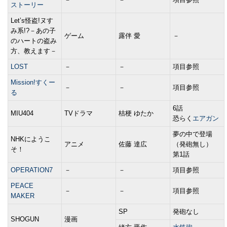
ストーリー
Let’s怪盗!ヌす
み系!?－あの子
ゲーム
露伴 愛
－
のハートの盗み
方、教えます－
LOST
－
－
項目参照
Mission!すくー
－
－
項目参照
る
6話
MIU404
TVドラマ
桔梗 ゆたか
恐らく
エアガン
夢の中で登場
NHKにようこ
アニメ
佐藤 達広
（発砲無し）
そ！
第1話
OPERATION7
－
－
項目参照
PEACE
－
－
項目参照
MAKER
SP
発砲なし
SHOGUN
漫画