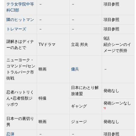
テラ女学院中等
－
－
項目参照
科C3部
隣のヒットマン
－
－
項目参照
トレマーズ
－
－
項目参照
9話
謎解きはディナ
TVドラマ
立花 邦夫
紹介シーンのイ
ーのあとで
メージで所持
ニューヨーク・
コマンドー/セン
映画
傭兵
－
トラルパーク市
街戦
日本にわとり解
発砲なし
忍者ハットリく
放連盟
ん+忍者怪獣ジ
特撮
発砲シーンなし
ッポウ
ギャング
*2
日本一の裏切り
映画
ジョージ
発砲なし
男
忍弾
－
－
項目参照