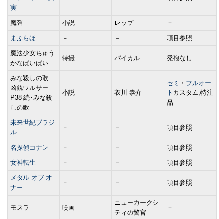
実
魔弾
小説
レップ
－
まぶらほ
－
－
項目参照
魔法少女ちゅう
特撮
パイカル
発砲なし
かなぱいぱい
みな殺しの歌
セミ
・
フルオー
凶銃ワルサー
小説
衣川 恭介
ト
カスタム,特注
P38 続･みな殺
品
しの歌
未来世紀ブラジ
－
－
項目参照
ル
名探偵コナン
－
－
項目参照
女神転生
－
－
項目参照
メダル オブ オ
－
－
項目参照
ナー
ニューカークシ
モスラ
映画
－
ティの警官