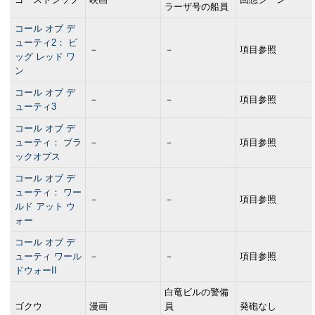
ラーザ号の船員
コール オブ デ
ューティ2： ビ
－
－
項目参照
ッグ レッド ワ
ン
コール オブ デ
－
－
項目参照
ューティ3
コール オブ デ
ューティ： ブラ
－
－
項目参照
ックオプス
コール オブ デ
ューティ： ワー
－
－
項目参照
ルド アット ウ
ォー
コール オブ デ
ューティ ワール
－
－
項目参照
ドウォーII
白竜ビルの警備
ゴクウ
漫画
員
発砲なし