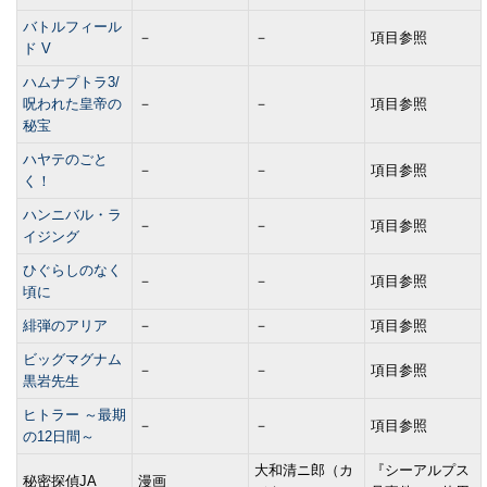
バトルフィール
－
－
項目参照
ド V
ハムナプトラ3/
呪われた皇帝の
－
－
項目参照
秘宝
ハヤテのごと
－
－
項目参照
く！
ハンニバル・ラ
－
－
項目参照
イジング
ひぐらしのなく
－
－
項目参照
頃に
緋弾のアリア
－
－
項目参照
ビッグマグナム
－
－
項目参照
黒岩先生
ヒトラー ～最期
－
－
項目参照
の12日間～
大和清ニ郎（カ
『シーアルプス
秘密探偵JA
漫画