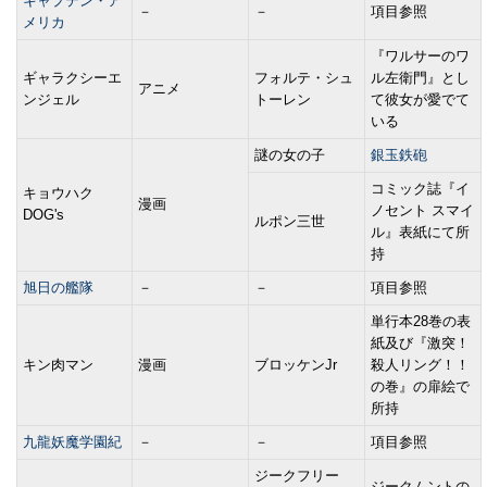
キャプテン・ア
－
－
項目参照
メリカ
『ワルサーのワ
ギャラクシーエ
フォルテ・シュ
ル左衛門』とし
アニメ
ンジェル
トーレン
て彼女が愛でて
いる
謎の女の子
銀玉鉄砲
コミック誌『イ
キョウハク
漫画
ノセント スマイ
DOG's
ルポン三世
ル』表紙にて所
持
旭日の艦隊
－
－
項目参照
単行本28巻の表
紙及び『激突！
キン肉マン
漫画
ブロッケンJr
殺人リング！！
の巻』の扉絵で
所持
九龍妖魔学園紀
－
－
項目参照
ジークフリー
ジークムントの