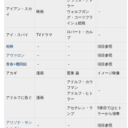
クラウス・アド
ラー
アイアン・スカ
映画
ウォルフガン
－
イ
グ・コーツフラ
イシュ総統
ロバート・カル
アイ・スパイ
TVドラマ
－
プ
相棒
－
－
項目参照
アヴァロン
－
－
項目参照
青春×機関銃
－
－
項目参照
アカギ
漫画
鷲巣 巌
イメージ映像
アドルフ・カウ
フマン
－
アドルフ・ヒト
アドルフに告ぐ
漫画
ラー
アセチレン・ラ
5巻目ではヒト
ンプ
ラーから強奪
アリゾナ・サン
－
－
項目参照