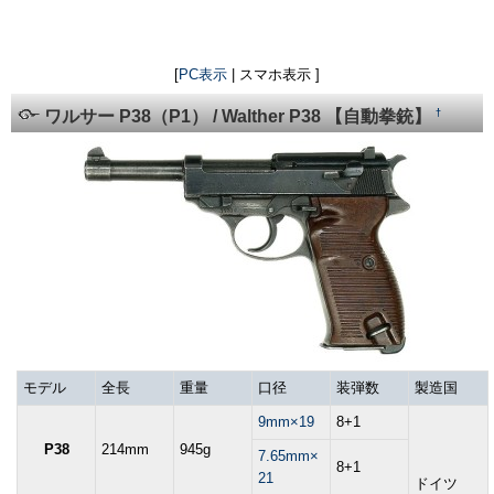
[
PC表示
| スマホ表示 ]
†
ワルサー P38（P1） / Walther P38 【自動拳銃】
モデル
全長
重量
口径
装弾数
製造国
9mm×19
8+1
P38
214mm
945g
7.65mm×
8+1
21
ドイツ