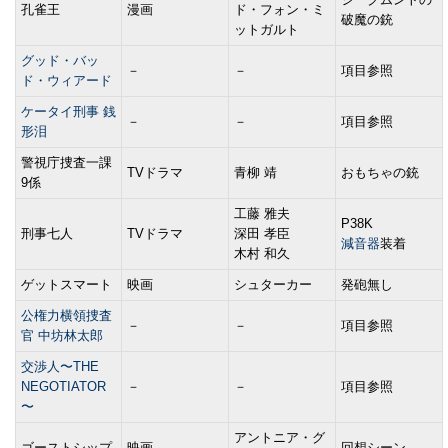
孔雀王
漫画
ド・フォン・ミ
破魔の銃
ットガルト
グッド・バッ
－
－
項目参照
ド・ウィアード
ケータイ刑事 銭
－
－
項目参照
形泪
警視庁捜査一課
TVドラマ
青柳 靖
おもちゃの銃
9係
工藤 雅夫
P38K
刑事七人
TVドラマ
深田 孝臣
減音器
装着
木村 和久
ゲットスマート
映画
シュターカー
発砲無し
公権力横領捜査
－
－
項目参照
官 中坊林太郎
交渉人〜THE
NEGOTIATOR
－
－
項目参照
〜
アントニア・グ
ゴーストシップ
映画
回想シーン