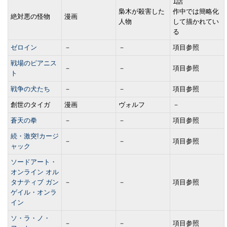
1話
梟木が殺害した
作中では簡略化
絶対悪の怪物
漫画
人物
して描かれてい
る
ゼロイン
－
－
項目参照
戦場のピアニス
－
－
項目参照
ト
戦争の犬たち
－
－
項目参照
創世のタイガ
漫画
ヴォルフ
－
蒼天の拳
－
－
項目参照
続・激突!カージ
－
－
項目参照
ャック
ソードアート・
オンライン オル
タナティブ ガン
－
－
項目参照
ゲイル・オンラ
イン
ソ・ラ・ノ・
－
－
項目参照