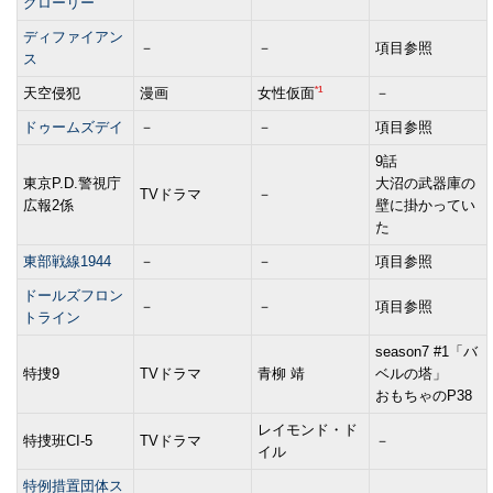
グローリー
ディファイアン
－
－
項目参照
ス
*1
天空侵犯
漫画
女性仮面
－
ドゥームズデイ
－
－
項目参照
9話
東京P.D.警視庁
大沼の武器庫の
TVドラマ
－
広報2係
壁に掛かってい
た
東部戦線1944
－
－
項目参照
ドールズフロン
－
－
項目参照
トライン
season7 #1「バ
特捜9
TVドラマ
青柳 靖
ベルの塔」
おもちゃのP38
レイモンド・ド
特捜班CI-5
TVドラマ
－
イル
特例措置団体ス