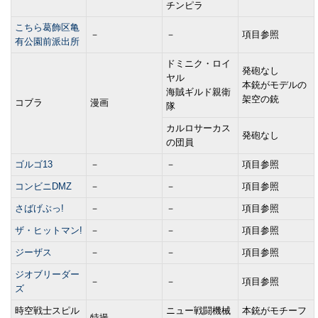
チンピラ
こちら葛飾区亀
－
－
項目参照
有公園前派出所
ドミニク・ロイ
発砲なし
ヤル
本銃がモデルの
海賊ギルド親衛
架空の銃
コブラ
漫画
隊
カルロサーカス
発砲なし
の団員
ゴルゴ13
－
－
項目参照
コンビニDMZ
－
－
項目参照
さばげぶっ!
－
－
項目参照
ザ・ヒットマン!
－
－
項目参照
ジーザス
－
－
項目参照
ジオブリーダー
－
－
項目参照
ズ
時空戦士スピル
ニュー戦闘機械
本銃がモチーフ
特撮