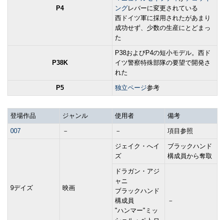
P4
ング
レバーに変更されている
西ドイツ軍に採用されたがあまり
成功せず、少数の生産にとどまっ
た
P38およびP4の短小モデル。西ド
P38K
イツ警察特殊部隊の要望で開発さ
れた
P5
独立ページ
参考
登場作品
ジャンル
使用者
備考
007
－
－
項目参照
ジェイク・へイ
ブラックハンド
ズ
構成員から奪取
ドラガン・アジ
ャニ
9デイズ
映画
ブラックハンド
構成員
－
"ハンマー"ミッ