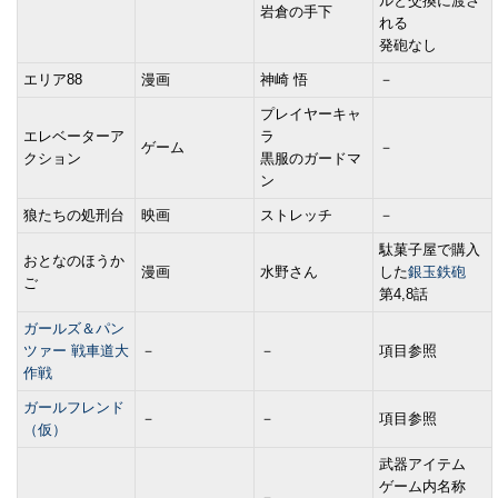
ルと交換に渡さ
岩倉の手下
れる
発砲なし
エリア88
漫画
神崎 悟
－
プレイヤーキャ
エレベーターア
ラ
ゲーム
－
クション
黒服のガードマ
ン
狼たちの処刑台
映画
ストレッチ
－
駄菓子屋で購入
おとなのほうか
漫画
水野さん
した
銀玉鉄砲
ご
第4,8話
ガールズ＆パン
ツァー 戦車道大
－
－
項目参照
作戦
ガールフレンド
－
－
項目参照
（仮）
武器アイテム
ゲーム内名称
－