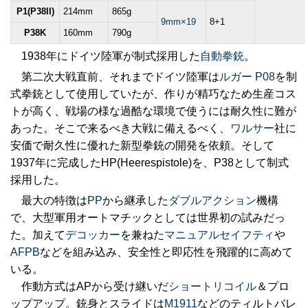
P1(P38II)
214mm
865g
9mm×19
8+1
P38K
160mm
790g
1938年にドイツ陸軍が制式採用した
自動拳銃
。
第二次大戦直前、それまでドイツ陸軍は
ルガー P08
を制
式拳銃として使用していたが、作りが精巧なため生産コス
トが高く、戦場の様な過酷な環境で使うには耐久性に難が
あった。そこで来るべき大戦に備えるべく、
ワルサー
社に
安価で耐久性に優れた新型拳銃の開発を依頼。そして
1937年に完成したHP(Heerespistole)を、P38として制式
採用した。
最大の特徴は
PP
から継承した
ダブルアクション
機構
で、大型軍用オートマチックとしては世界初の試みだっ
た。加えて
デコッカー
を兼ねた
マニュアルセイフティ
や
AFPB
などを組み込み、安全性と即応性を飛躍的に高めて
いる。
作動方式はAPから受け継いだ
ショートリコイル
＆プロ
ップアップ。銃身とスライドは
M1911
などのティルトバレ