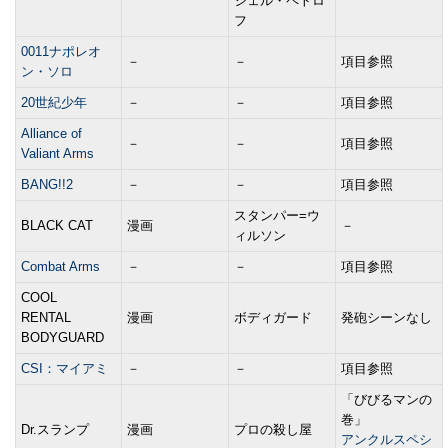
シェル・ペトロ
フ
0011ナポレオ
－
－
項目参照
ン・ソロ
20世紀少年
－
－
項目参照
Alliance of
－
－
項目参照
Valiant Arms
BANG!!2
－
－
項目参照
スタンパー=ウ
BLACK CAT
漫画
－
ィルソン
Combat Arms
－
－
項目参照
COOL
RENTAL
漫画
ボディガード
発砲シーンなし
BODYGUARD
CSI：マイアミ
－
－
項目参照
「びびるマンの
巻」
Dr.スランプ
漫画
プロの殺し屋
アンクルスペシ