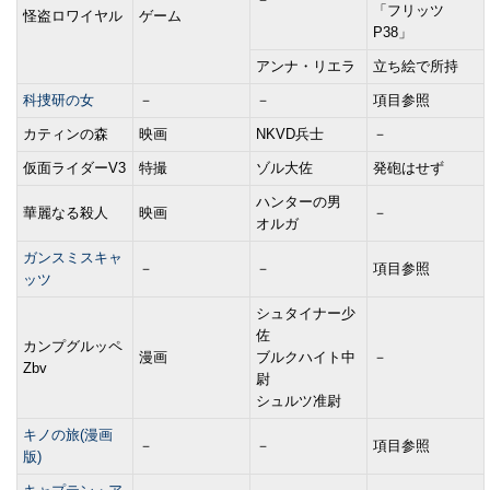
「フリッツ
怪盗ロワイヤル
ゲーム
P38」
アンナ・リエラ
立ち絵で所持
科捜研の女
－
－
項目参照
カティンの森
映画
NKVD兵士
－
仮面ライダーV3
特撮
ゾル大佐
発砲はせず
ハンターの男
華麗なる殺人
映画
－
オルガ
ガンスミスキャ
－
－
項目参照
ッツ
シュタイナー少
佐
カンプグルッペ
漫画
ブルクハイト中
－
Zbv
尉
シュルツ准尉
キノの旅(漫画
－
－
項目参照
版)