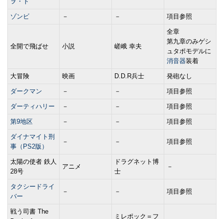
ヲ・ト
ゾンビ
－
－
項目参照
全章
第九章のみゲシ
全開で飛ばせ
小説
嵯峨 幸夫
ュタポモデルに
消音器
装着
大冒険
映画
D.D.R兵士
発砲なし
ダークマン
－
－
項目参照
ダーティハリー
－
－
項目参照
第9地区
－
－
項目参照
ダイナマイト刑
－
－
項目参照
事（PS2版）
太陽の使者 鉄人
ドラグネット博
アニメ
－
28号
士
タクシードライ
－
－
項目参照
バー
戦う司書 The
ミレポック＝フ