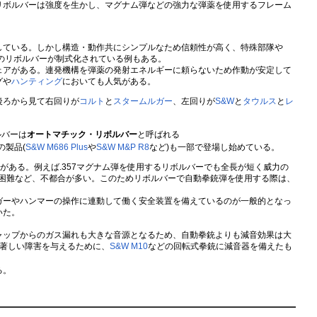
リボルバーは強度を生かし、マグナム弾などの強力な弾薬を使用するフレーム
している。しかし構造・動作共にシンプルなため信頼性が高く、特殊部隊や
のリボルバーが制式化されている例もある。
アがある。連発機構を弾薬の発射エネルギーに頼らないため作動が安定して
グや
ハンティング
においても人気がある。
後ろから見て右回りが
コルト
と
スタームルガー
、左回りが
S&W
と
タウルス
と
レ
ルバーは
オートマチック・リボルバー
と呼ばれる
の製品(
S&W M686 Plus
や
S&W M&P R8
など)も一部で登場し始めている。
ある。例えば.357マグナム弾を使用するリボルバーでも全長が短く威力の
が困難など、不都合が多い。このためリボルバーで自動拳銃弾を使用する際は、
ガーやハンマーの操作に連動して働く安全装置を備えているのが一般的となっ
いた。
ャップからのガス漏れも大きな音源となるため、自動拳銃よりも減音効果は大
著しい障害を与えるために、
S&W M10
などの回転式拳銃に減音器を備えたも
る。