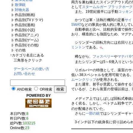
両方を兼ね備えたスイングアウト式の
散弾銃
として
スタームルガー ブラックホーク
対物火器
また、19世紀後半には手動
コッキン
作品別(映画)
かつては軍・法執行機関の定番
サイ
作品別(TVドラマ)
SWAT
などの隊員が個人的に導入して
作品別(漫画)
自動拳銃と比べ、比較的安価で操作方
作品別(小説)
おり、構造的にも強固なため、マグナ
作品別(アニメ)
作品別(ゲーム)
シリンダーの回転方向には右回りと左
作品別(その他)
ミントン
である。
。
*2
その他
↑カテゴリ名左にある
稀ながら、
フォスベリー
や
マテバ 6
三角形をクリック
またシリンダーは5～6発入りという
データベースの使い方
リボルバーの特徴として、薬室のサイ
お問い合わせ
低い.38スペシャルを使用可能であ
ムーンクリップ
が使用される。
また通常、射手が意図して操作する
ているが、これら装置の登場以前は、
AND検索
OR検索
POWERED BY
メディア上ではしばしば回転式拳銃
きく劣る。しかし、ベトナム戦争でア
のが配備されていた。
さらに
一部の銃
ではシリンダーギャ
本日PV数:
8
昨日PV数:
6
3インチ以下の銃身長に切り詰めら
総PV数:
103215
Online数:
23