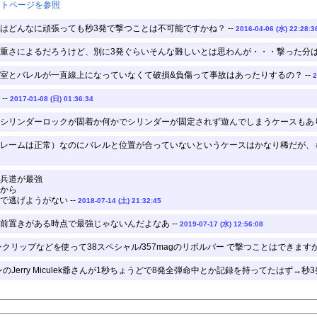
ントページを参照
はどんなに頑張っても秒3発で撃つことは不可能ですかね？ --
2016-04-06 (水) 22:28:3
重さによるだろうけど、別に3発ぐらいそんな難しいとは思わんが・・・撃った分は全
室とバレルが一直線上になっていなくて破損&負傷って事故はあったりするの？ --
2
--
2017-01-08 (日) 01:36:34
シリンダーロックが固着か何かでシリンダーが固定されず遊んでしまうケースもあり
レームは正常）なのにバレルと位置が合っていないというケースはかなり稀だが、も
兵道が最強
から
逃げようがない --
2018-07-14 (土) 21:32:45
前置きがある時点で最強じゃないんだよなあ --
2019-07-17 (水) 12:56:08
クリップなどを使って38スペシャル/357magのリボルバー で撃つことはできますか？
Jerry Miculek爺さんが1秒ちょうどで8発全弾命中とか記録を持ってたはず→秒3発