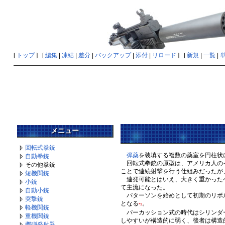
[
トップ
] [
編集
|
凍結
|
差分
|
バックアップ
|
添付
|
リロード
] [
新規
|
一覧
|
メニュー
回転式拳銃
弾薬
を装填する複数の薬室を円柱状
自動拳銃
回転式拳銃の原型は、アメリカ人のイー
その他拳銃
ことで連続射撃を行う仕組みだったが
短機関銃
連発可能とはいえ、大きく重かったペ
小銃
て主流になった。
自動小銃
パターソンを始めとして初期のリボ
突撃銃
となる
。
*1
軽機関銃
パーカッション式の時代はシリンダー
重機関銃
しやすいが構造的に弱く、後者は構造
擲弾発射器