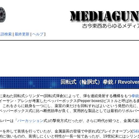
単語検索
|
最終更新
|
ヘルプ
]
回転式（輪胴式）拳銃 / Revolve
に束ねた回転式シリンダー(回転式弾倉)によって、弾を連続発射する機構をもつ
拳銃
サン・アレンが考案したペッパーボックス(Pepper boxes)ピストルと呼ば
、これをさらに銃身を一つにし、薬室の束だけを回転すればよいという発想の元に
ッパーボックス式に比べ断然効率が良く、実用的な製品としては最初のリボルバ
ルバーは「
パーカッション
式｣の撃発方式だったが、さらに時代が経つと、金属式薬
を外して装填を行っていたが、金属薬莢の登場で中折れ式(ブレイクオープン)(
S&
的に強いものの、装填しにくいと特性が一長一短であったが、19世紀末にはシリン