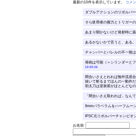
最新の10件を表示しています。
コメ
ダブルアクションのリボルバー
そら使用者の握力とトリガーの
あまり聞かないけど発射時に薬
あるかないかで言うと、ある。 
チャンバーとバレルの不一致は
発砲は可能（＝シリンダーとフ
10:05:26
間合いさえとれれば無外流居合
抜いて斬るまでほんの一動作だ
初太刀は逆袈裟がほとんどなので
「間合いさえ取れれば」なんて
9mmパラベラムをハーフムーン
IPSC元リボルバーチャンピオンの
お名前: