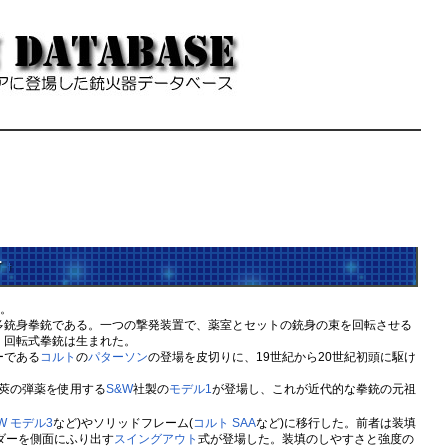
r
†
。
れる多銃身拳銃である。一つの撃発装置で、薬室とセットの銃身の束を回転させる
、回転式拳銃は生まれた。
ーである
コルト
の
パターソン
の登場を皮切りに、19世紀から20世紀初頭に駆け
莢の弾薬を使用する
S&W
社製の
モデル1
が登場し、これが近代的な拳銃の元祖
W モデル3
など)やソリッドフレーム(
コルト SAA
など)に移行した。前者は装填
ダーを側面にふり出す
スイングアウト
式が登場した。装填のしやすさと強度の