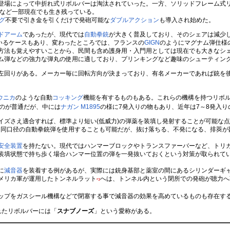
登場によって中折れ式リボルバーは淘汰されていった。一方、ソリッドフレーム式
など一部現在でも生き残っている。
グ
不要で引き金を引くだけで発砲可能な
ダブルアクション
も導入され始めた。
ドアーム
であったが、現代では
自動拳銃
が大きく普及しており、そのシェアは減少
いるケースもあり、変わったところでは、フランスの
GIGN
のようにマグナム弾仕様
法も覚えやすいことから、民間も含め護身用・入門用としては現在でも大きなシェ
ム弾などの強力な弾丸の使用に適しており、プリンキングなど趣味のシューティン
回りがある。メーカー毎に回転方向が決まっており、有名メーカーであれば銃を
ウニカ
のような自動
コッキング
機能を有するものもある。これらの機構を持つリボ
のが普通だが、中には
ナガン M1895
の様に7発入りの物もあり、近年は7～8発入り
ズさえ適合すれば、標準より短い(低威力)の弾薬を装填し発射することが可能な点が
る。同口径の自動拳銃弾を使用することも可能だが、抜け落ちる、不発になる、排莢
安全装置
を持たない。現代ではハンマーブロックやトランスファーバーなど、トリ
装填状態で持ち歩く場合ハンマー位置の弾を一発抜いておくという対策が取られて
に
減音器
を装着する例があるが、実際には銃身基部と薬室の間にあるシリンダーギ
メリカ軍が運用したトンネルラット
へは、トンネル内という閉所での発砲が聴力へ
*3
ップをガスシール機構などで閉塞する事で減音器の効果を高めているものも存在す
れたリボルバーには「
スナブノーズ
」という愛称がある。