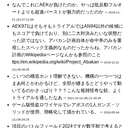
なんでこれにAEKが負けたのか。やっぱ低反動フルオ
ートよりも超速バーストが魅力的だったのか --
2016-11-
01 (火) 07:12:06
AEK971はそもそもトライアルではAN94以外の候補に
もスコアで負けており、別に二大対決みたいな状態だ
った訳ではない。アバカン計画自体が命中率のみを重
視したスペック主義的なものだったからね。アバカン
計画のWikipediaページなんかも参照のこと
ttps://en.wikipedia.org/wiki/Project_Abakan --
2016-11-01
(火) 08:36:05
こいつの構造ホント理解できない。機構の一つ一つは
まあ何とかわかるけど、全部が纏まるとどうやって動
いてるのかさっぱり？？？こんな複雑怪奇な銃、よく
トライアルを通したなあ --
2021-10-14 (木) 21:30:30
ゲーム版怪盗ロワイヤルでレアボスの1人ガンズ・ソ
リッドが使用、簡略化して描かれている。 --
2024-05-04
(土) 08:26:25
項目のバトルフィールド2024ですが数字順で考えると