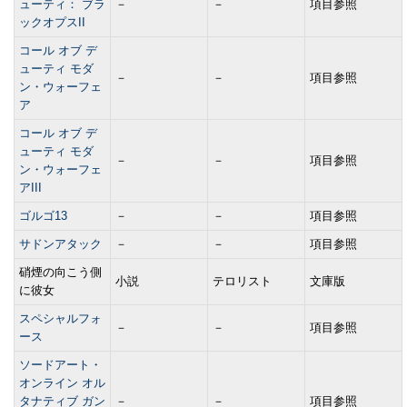
ューティ： ブラ
－
－
項目参照
ックオプスII
コール オブ デ
ューティ モダ
－
－
項目参照
ン・ウォーフェ
ア
コール オブ デ
ューティ モダ
－
－
項目参照
ン・ウォーフェ
アIII
ゴルゴ13
－
－
項目参照
サドンアタック
－
－
項目参照
硝煙の向こう側
小説
テロリスト
文庫版
に彼女
スペシャルフォ
－
－
項目参照
ース
ソードアート・
オンライン オル
タナティブ ガン
－
－
項目参照