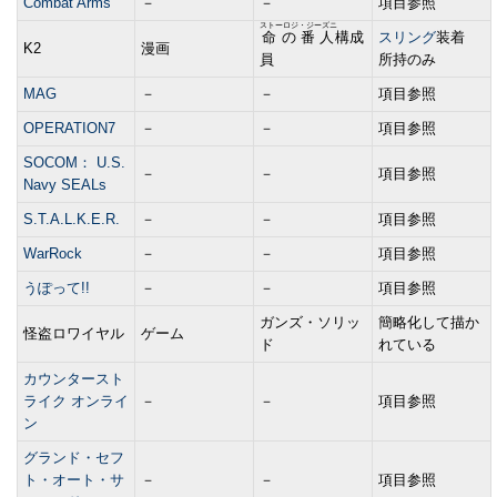
Combat Arms
－
－
項目参照
ストーロジ・ジーズニ
命の番人
構成
スリング
装着
K2
漫画
員
所持のみ
MAG
－
－
項目参照
OPERATION7
－
－
項目参照
SOCOM： U.S.
－
－
項目参照
Navy SEALs
S.T.A.L.K.E.R.
－
－
項目参照
WarRock
－
－
項目参照
うぽって!!
－
－
項目参照
ガンズ・ソリッ
簡略化して描か
怪盗ロワイヤル
ゲーム
ド
れている
カウンタースト
ライク オンライ
－
－
項目参照
ン
グランド・セフ
ト・オート・サ
－
－
項目参照