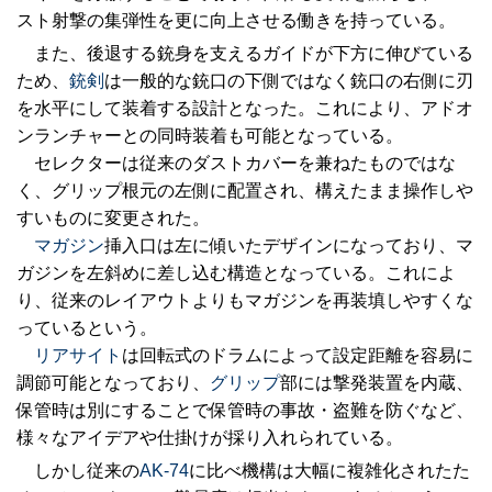
スト射撃の集弾性を更に向上させる働きを持っている。
また、後退する銃身を支えるガイドが下方に伸びている
ため、
銃剣
は一般的な銃口の下側ではなく銃口の右側に刃
を水平にして装着する設計となった。これにより、アドオ
ンランチャーとの同時装着も可能となっている。
セレクターは従来のダストカバーを兼ねたものではな
く、グリップ根元の左側に配置され、構えたまま操作しや
すいものに変更された。
マガジン
挿入口は左に傾いたデザインになっており、マ
ガジンを左斜めに差し込む構造となっている。これによ
り、従来のレイアウトよりもマガジンを再装填しやすくな
っているという。
リアサイト
は回転式のドラムによって設定距離を容易に
調節可能となっており、
グリップ
部には撃発装置を内蔵、
保管時は別にすることで保管時の事故・盗難を防ぐなど、
様々なアイデアや仕掛けが採り入れられている。
しかし従来の
AK-74
に比べ機構は大幅に複雑化されたた