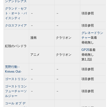
ンアンドレアス
グランド・セフ
ト・オート・バ
－
－
項目参照
イスシティ
クロスファイア
－
－
項目参照
グレネードラン
漫画
クラリオン
チャー
装着
発砲無し
紅殻のパンドラ
GP25
装着
アニメ
クラリオン
発砲無し
第1,2話
荒野行動 -
－
－
項目参照
Knives Out-
ゴーストリコン
－
－
項目参照
ゴーストリコン
フューチャーソ
－
－
項目参照
ルジャー
コール オブ デ