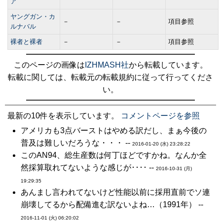
ア
ヤングガン・カ
－
－
項目参照
ルナバル
裸者と裸者
－
－
項目参照
このページの画像は
IZHMASH社
から転載しています。
転載に関しては、転載元の転載規約に従って行ってくださ
い。
最新の10件を表示しています。
コメントページを参照
アメリカも3点バーストはやめる訳だし、まぁ今後の
普及は難しいだろうな・・・ --
2016-01-20 (水) 23:28:22
このAN94、総生産数は何丁ほどですかね。なんか全
然採算取れてないような感じが････ --
2016-10-31 (月)
19:29:35
あんまし言われてないけど性能以前に採用直前でソ連
崩壊してるから配備進む訳ないよね…（1991年） --
2016-11-01 (火) 06:20:02