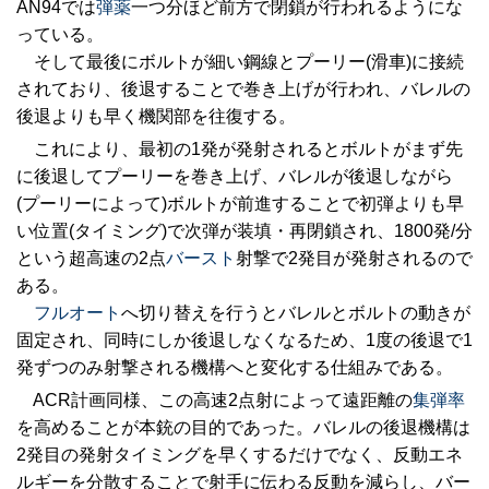
AN94では
弾薬
一つ分ほど前方で閉鎖が行われるようにな
っている。
そして最後にボルトが細い鋼線とプーリー(滑車)に接続
されており、後退することで巻き上げが行われ、バレルの
後退よりも早く機関部を往復する。
これにより、最初の1発が発射されるとボルトがまず先
に後退してプーリーを巻き上げ、バレルが後退しながら
(プーリーによって)ボルトが前進することで初弾よりも早
い位置(タイミング)で次弾が装填・再閉鎖され、1800発/分
という超高速の2点
バースト
射撃で2発目が発射されるので
ある。
フルオート
へ切り替えを行うとバレルとボルトの動きが
固定され、同時にしか後退しなくなるため、1度の後退で1
発ずつのみ射撃される機構へと変化する仕組みである。
ACR計画同様、この高速2点射によって遠距離の
集弾率
を高めることが本銃の目的であった。バレルの後退機構は
2発目の発射タイミングを早くするだけでなく、反動エネ
ルギーを分散することで射手に伝わる反動を減らし、バー