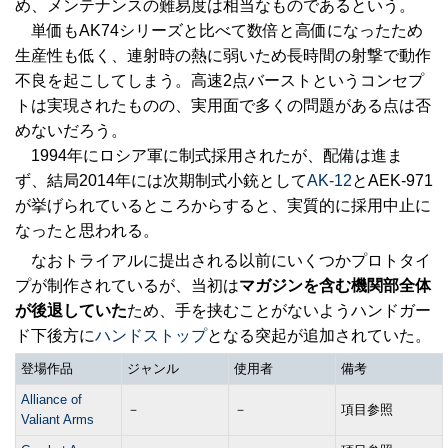
め、メンテナンスの難易度は相当なものであるという。
単価もAK74シリーズと比べて数倍と高価になったため
生産性も低く、連射時の熱に弱いため長時間の射撃で動作
不良を起こしてしまう。高速2点バーストというコンセプ
トは実現されたものの、実用面で多くの問題がある点は否
めないだろう。
1994年にロシア軍に制式採用されたが、配備は進ま
ず、結局2014年には次期制式小銃として
AK-12
とAEK-971
が挙げられているところからすると、実質的に採用中止に
なったと思われる。
なおトライアルに提出される以前にいくつかプロトタイ
プが制作されているが、当初は
マガジンを含む機関部全体
が後退していた
ため、手を挟むことがないようハンドガー
ド下後方に
ハンドストップ
となる突起が追加されていた。
登場作品
ジャンル
使用者
備考
Alliance of
－
－
項目参照
Valiant Arms