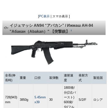
[
PC表示
| スマホ表示 ]
イジェマッシ AN94 “アバカン” / Ижмаш АН-94
†
"Абакан（Abakan）" 【突撃銃】
全長(伸
連射速
発射方
重量
口径
装弾数
製造国
長時)
度
式
1800発/
分(2点バ
728(943)
5.45mm
ースト)
3850g
30
S/2/F
ロシア
mm
x39
600発/
分(フル