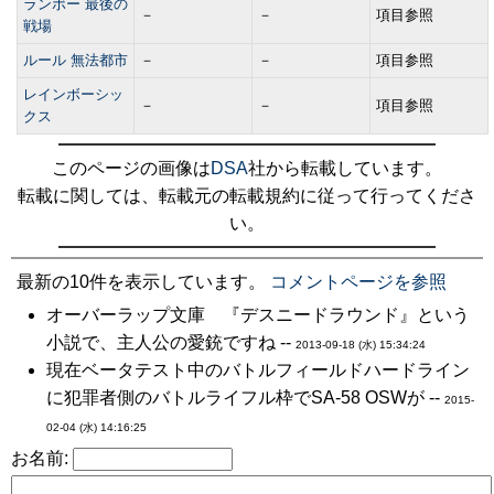
ランボー 最後の
－
－
項目参照
戦場
ルール 無法都市
－
－
項目参照
レインボーシッ
－
－
項目参照
クス
このページの画像は
DSA
社から転載しています。
転載に関しては、転載元の転載規約に従って行ってくださ
い。
最新の10件を表示しています。
コメントページを参照
オーバーラップ文庫 『デスニードラウンド』という
小説で、主人公の愛銃ですね --
2013-09-18 (水) 15:34:24
現在ベータテスト中のバトルフィールドハードライン
に犯罪者側のバトルライフル枠でSA-58 OSWが --
2015-
02-04 (水) 14:16:25
お名前: