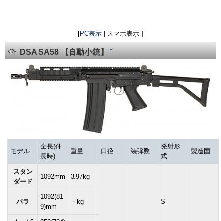
[
PC表示
| スマホ表示 ]
†
DSA SA58 【自動小銃】
全長(伸
発射形
モデル
重量
口径
装弾数
製造国
長時)
式
スタン
1092mm
3.97kg
ダード
1092(81
パラ
－kg
S
9)mm