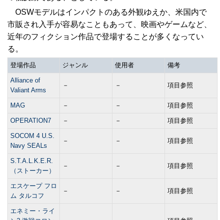
OSWモデルはインパクトのある外観ゆえか、米国内で
市販され入手が容易なこともあって、映画やゲームなど、
近年のフィクション作品で登場することが多くなってい
る。
登場作品
ジャンル
使用者
備考
Alliance of
－
－
項目参照
Valiant Arms
MAG
－
－
項目参照
OPERATION7
－
－
項目参照
SOCOM 4 U.S.
－
－
項目参照
Navy SEALs
S.T.A.L.K.E.R.
－
－
項目参照
（ストーカー）
エスケープ フロ
－
－
項目参照
ム タルコフ
エネミー・ライ