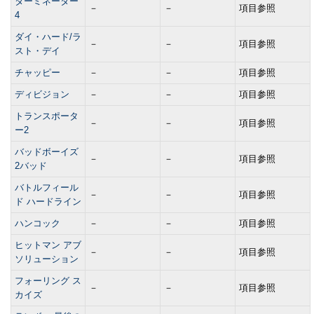
ターミネーター
－
－
項目参照
4
ダイ・ハード/ラ
－
－
項目参照
スト・デイ
チャッピー
－
－
項目参照
ディビジョン
－
－
項目参照
トランスポータ
－
－
項目参照
ー2
バッドボーイズ
－
－
項目参照
2バッド
バトルフィール
－
－
項目参照
ド ハードライン
ハンコック
－
－
項目参照
ヒットマン アブ
－
－
項目参照
ソリューション
フォーリング ス
－
－
項目参照
カイズ