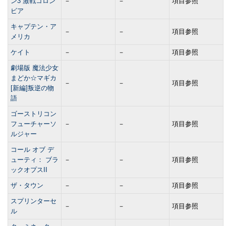
ン3 激戦コロン
－
－
項目参照
ビア
キャプテン・ア
－
－
項目参照
メリカ
ケイト
－
－
項目参照
劇場版 魔法少女
まどか☆マギカ
－
－
項目参照
[新編]叛逆の物
語
ゴーストリコン
フューチャーソ
－
－
項目参照
ルジャー
コール オブ デ
ューティ： ブラ
－
－
項目参照
ックオプスII
ザ・タウン
－
－
項目参照
スプリンターセ
－
－
項目参照
ル