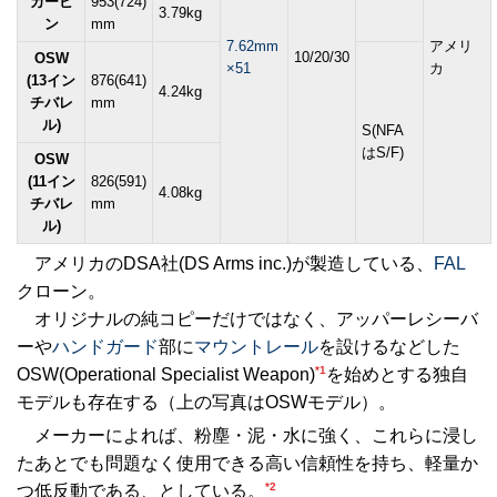
カービ
953(724)
3.79kg
ン
mm
7.62mm
アメリ
10/20/30
OSW
×51
カ
(13イン
876(641)
4.24kg
チバレ
mm
ル)
S(NFA
はS/F)
OSW
(11イン
826(591)
4.08kg
チバレ
mm
ル)
アメリカのDSA社(DS Arms inc.)が製造している、
FAL
クローン。
オリジナルの純コピーだけではなく、アッパーレシーバ
ーや
ハンドガード
部に
マウントレール
を設けるなどした
*1
OSW(Operational Specialist Weapon)
を始めとする独自
モデルも存在する（上の写真はOSWモデル）。
メーカーによれば、粉塵・泥・水に強く、これらに浸し
たあとでも問題なく使用できる高い信頼性を持ち、軽量か
*2
つ低反動である、としている。