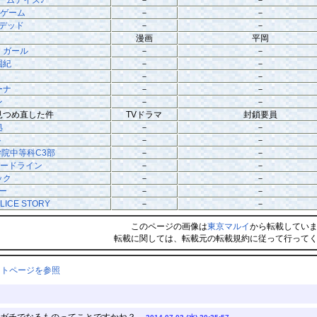
ルゲーム
－
－
デッド
－
－
漫画
平岡
・ガール
－
－
園紀
－
－
－
－
ーナ
－
－
ン
－
－
見つめ直した件
TVドラマ
封鎖要員
拠
－
－
ト
－
－
院中等科C3部
－
－
ハードライン
－
－
ック
－
－
ー
－
－
ICE STORY
－
－
このページの画像は
東京マルイ
から転載してい
転載に関しては、転載元の転載規約に従って行って
ントページを参照
ガチでなるものってことですかね？ --