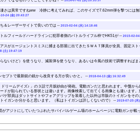
2014-07-02 (水) 20:35:57
凄さは異常ですねww 冷静に考えてみれば、このサイズで7.62mm弾を撃つには
-10-24 (金) 20:43:27
ち＆レーザーサイトで良いのでは --
2015-02-04 (水) 14:18:46
トルフィールドハードラインに犯罪者側のバトルライフル枠でHK51が --
2015-02-04
アスがエージェントスミスに捕まる部屋に出てきたＳＷＡＴ隊員が全員、固定スト
8 (土) 19:47:19
らないけど）を使うなり、減装弾を使うなり、あるいは今風の技術で調整すればまと
ンセプトで最新鋭の銃から改良する方が良いかと。 --
2018-04-13 (金) 16:32:49
！ドリームデイズ♪ 」の３話で月坂紗由が発砲。電動ガンだと思われます。中盤か
ードが貼られている形状とは違います。画像検索して出てくる画像とも違います。
バゲ部員はダットサイトやフォアグリップを装着した以外は市販のトイガンをそのま
トイガンか分かると思います。（私はトイガンは詳しくないので） --
2019-07-25 (木)
団がアジトにしていたつぶれたサバイバルゲーム場のホームページに電動ガンが載って