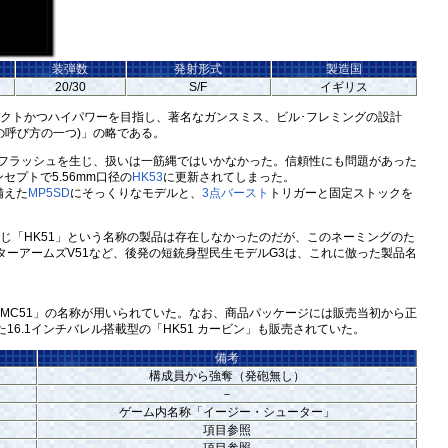
装弾数
発射形式
製造国
20/30
S/F
イギリス
クトかつハイパワーを目指し、著名なガンスミス、ビル･フレミングの設計
の呼び方の一つ)」の略である。
フラッシュを生じ、扱いは一筋縄ではいかなかった。信頼性にも問題があった
プトで5.56mm口径の
HK53
に更新されてしまった。
備えた
MP5SD
にそっくりなモデルと、
3点バースト
トリガーと固定ストックを
じ「HK51」という名称の製品は存在しなかったのだが、このネーミングのた
ターアームズV51など、後発の短銃身型民生モデルG3は、これに倣った製品名
 MC51」の名称が用いられていた。なお、商品パッケージには販売当初から正
た16.1インチバレル搭載型の「HK51 カービン」も販売されていた。
備考
構成員から強奪（発砲無し）
－
ゲーム内名称「イージー・シューター」
項目参照
項目参照