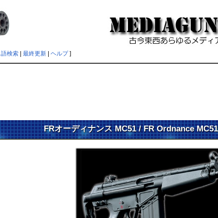
単語検索
|
最終更新
|
ヘルプ
]
FRオーディナンス MC51 / FR Ordnance M