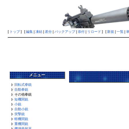
[
トップ
] [
編集
|
凍結
|
差分
|
バックアップ
|
添付
|
リロード
] [
新規
|
一覧
|
メニュー
回転式拳銃
自動拳銃
その他拳銃
短機関銃
小銃
自動小銃
突撃銃
軽機関銃
重機関銃
擲弾発射器