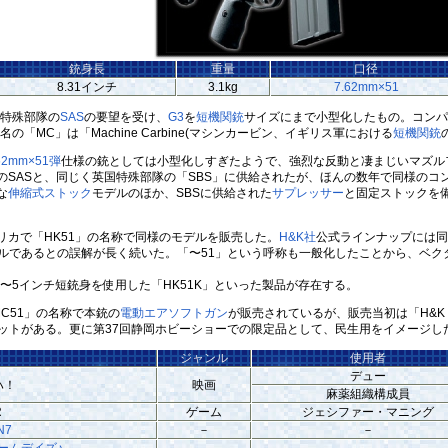
銃身長
重量
口径
8.31インチ
3.1kg
7.62mm×51
特殊部隊の
SAS
の要望を受け、
G3
を
短機関銃
サイズにまで小型化したもの。コンパ
の「MC」は「Machine Carbine(マシンカービン、イギリス軍における
短機関銃
62mm×51弾
仕様の銃としては小型化しすぎたようで、強烈な反動と凄まじいマズル
SASと、同じく英国特殊部隊の「SBS」に供給されたが、ほんの数年で同様のコンセ
な
伸縮式ストック
モデルのほか、SBSに供給された
サプレッサー
と固定ストックを
カで「HK51」の名称で同様のモデルを販売した。
H&K社
公式ラインナップには同
ルであるとの誤解が長く続いた。「〜51」という呼称も一般化したことから、ベク
4〜5インチ短銃身を使用した「HK51K」といった製品が存在する。
C51」の名称で本銃の
電動エアソフトガン
が販売されているが、販売当初は「H&K
」のクレジットがある。更に第37回静岡ホビーショーでの限定品として、民生用をイメージし
ジャンル
使用者
デュー
ハ！
映画
麻薬組織構成員
R
ゲーム
ジェシファー・マニング
N7
－
－
ームデイズ♪
－
－