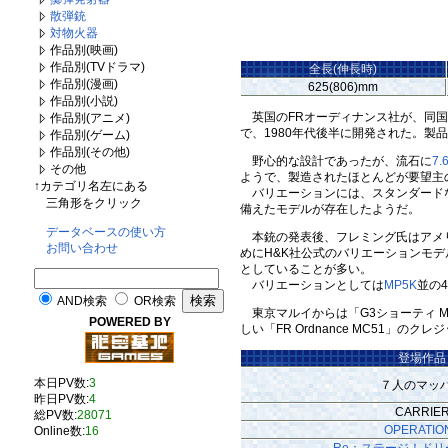
散弾銃
対物火器
作品別(映画)
作品別(TVドラマ)
全長(伸長時)
作品別(漫画)
625(806)mm
作品別(小説)
英国のFRオーディナンス社が、同国
作品別(アニメ)
で、1980年代後半に開発された。製品名
作品別(ゲーム)
作品別(その他)
野心的な設計であったが、流石に
7.
その他
ようで、製造されたほとんどが要望主の
↑カテゴリ名左にある
バリエーションには、スタンダード
三角形をクリック
備えたモデルが存在したようだ。
データベースの使い方
本銃の発表後、フレミング氏はアメリ
お問い合わせ
めにH&K社公式のバリエーションモデ
としていることが多い。
バリエーションとしては
MP5K
並の
AND検索
OR検索
東京マルイからは「G3ショーティ M
POWERED BY
しい「FR Ordnance MC51
登場作品
本日PV数:
3
７人のマッ
昨日PV数:
4
CARRIE
総PV数:
28071
OPERATIO
Online数:
16
Re：ステージ！ドリ