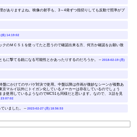
無理がありますよね。映像の射手も、3～4発ずつ指切りしても反動で照準がブ
 (水) 14:19:02
ックのＭＣ５１を使ってたと思うので確認出来る方、何方か確認をお願い致
もに撃てる銃になる可能性とかあったりするのだろうか。 --
2018-02-19 (月)
ら終盤にかけてのサバゲ対決で使用。中盤以降は作画が微妙なシーンが複数あ
東京マルイ以外にトイガン化しているメーカーは存在しているのでしょう
ま使用しているようなのでMC51も同様だと思います。なので、３話を見
 23:07:02
いました。 --
2023-02-27 (月) 18:56:53