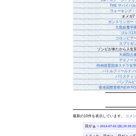
THE サバイバ
ウォーキング・
オメガ7
ガンスリンガー
九龍妖魔学
ゴルゴ13
コロンビア
スプリガ
ゾンビが来たから人生
大病院占
デスノー
特例措置団体ステラ女学
バトルフィールド 
バリスティ
バンブルビ
香港国際警察/NEW POL
最新の10件を表示しています。
コメ
目がぁ --
2014-07-02 (水) 20:35:21
ミスった。目がぁ、目がぁって