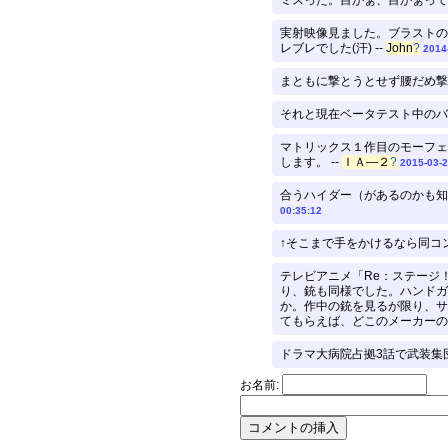
実射映像見ました。ブラストの
レブレでした(汗) --
John
?
2014
まともに撃とうとせず腰だめ撃
それと現在ベータテスト中のバ
マトリックス１作目のモーフェ
します。 --
ＩＡ―２
?
2015-03-2
合うハイダー（があるのかも知
00:35:12
↑そこまで手をかけるなら同コ
テレビアニメ「Re：ステージ
り、銃も同様でした。ハンドガ
か。作中の銃を見るが限り、サ
てもらえば、どこのメーカーの
ドラマ大病院占拠3話で武装集
お名前: