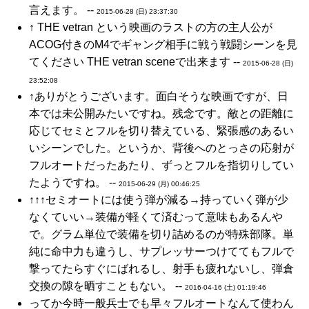
言えます。 --
2015-06-28 (日) 23:37:30
↑ THE vetran という映画のラストの方の主人公が
ACOG付きのM4でギャング相手に戦う戦闘シーンを見
てください THE vetran sceneで出来ます --
2015-06-28 (日)
23:52:08
↑ありがとうございます。面白そうな映画ですが、日
本では未公開みたいですね。残念です。敵との距離に
応じてセミとフルを切り替えている、緊張感のあるい
いシーンでした。というか、背後へのとっさの応射が
フルオートだったあたり、ずっとフルを指切りしてい
たようですね。 --
2015-06-29 (月) 00:46:25
↑↑↑セミオートには使う弾が減る→持っていく弾が少
なくていい→装備が軽くて済むって意味もあるんや
で。グラム単位で装備を切り詰めるのが特殊部隊。単
純に命中力も違うし、サプレッサーつけててもフルで
撃ってたらすぐにばれるし、射手も疲れないし、弾倉
交換の隙を晒すこともない。 --
2016-04-16 (土) 01:19:46
ってか今時一般兵士でも早々フルオートなんて使わん