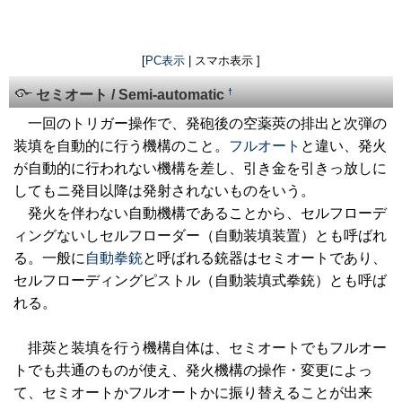
[
PC表示
| スマホ表示 ]
†
セミオート / Semi-automatic
一回のトリガー操作で、発砲後の空薬莢の排出と次弾の
装填を自動的に行う機構のこと。
フルオート
と違い、発火
が自動的に行われない機構を差し、引き金を引きっ放しに
してもニ発目以降は発射されないものをいう。
発火を伴わない自動機構であることから、セルフローデ
ィングないしセルフローダー（自動装填装置）とも呼ばれ
る。一般に
自動拳銃
と呼ばれる銃器はセミオートであり、
セルフローディングピストル（自動装填式拳銃）とも呼ば
れる。
排莢と装填を行う機構自体は、セミオートでもフルオー
トでも共通のものが使え、発火機構の操作・変更によっ
て、セミオートかフルオートかに振り替えることが出来