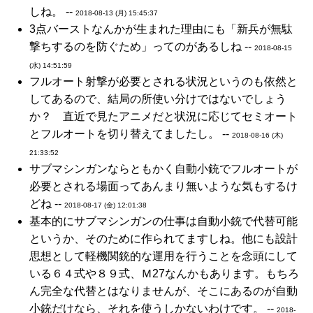
しね。 --
2018-08-13 (月) 15:45:37
3点バーストなんかが生まれた理由にも「新兵が無駄
撃ちするのを防ぐため」ってのがあるしね --
2018-08-15
(水) 14:51:59
フルオート射撃が必要とされる状況というのも依然と
してあるので、結局の所使い分けではないでしょう
か？ 直近で見たアニメだと状況に応じてセミオート
とフルオートを切り替えてましたし。 --
2018-08-16 (木)
21:33:52
サブマシンガンならともかく自動小銃でフルオートが
必要とされる場面ってあんまり無いような気もするけ
どね --
2018-08-17 (金) 12:01:38
基本的にサブマシンガンの仕事は自動小銃で代替可能
というか、そのために作られてますしね。他にも設計
思想として軽機関銃的な運用を行うことを念頭にして
いる６４式や８９式、Ｍ27なんかもあります。もちろ
ん完全な代替とはなりませんが、そこにあるのが自動
小銃だけなら、それを使うしかないわけです。 --
2018-