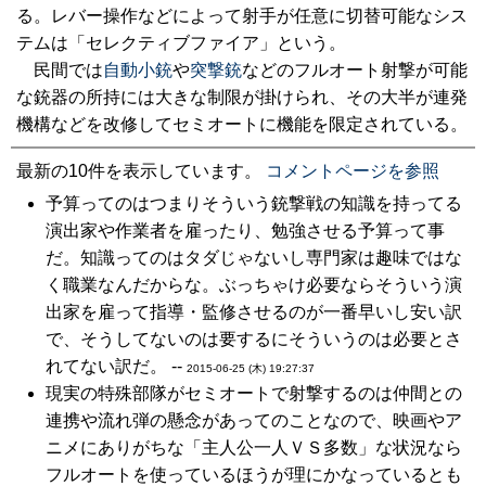
る。レバー操作などによって射手が任意に切替可能なシス
テムは「セレクティブファイア」という。
民間では
自動小銃
や
突撃銃
などのフルオート射撃が可能
な銃器の所持には大きな制限が掛けられ、その大半が連発
機構などを改修してセミオートに機能を限定されている。
最新の10件を表示しています。
コメントページを参照
予算ってのはつまりそういう銃撃戦の知識を持ってる
演出家や作業者を雇ったり、勉強させる予算って事
だ。知識ってのはタダじゃないし専門家は趣味ではな
く職業なんだからな。ぶっちゃけ必要ならそういう演
出家を雇って指導・監修させるのが一番早いし安い訳
で、そうしてないのは要するにそういうのは必要とさ
れてない訳だ。 --
2015-06-25 (木) 19:27:37
現実の特殊部隊がセミオートで射撃するのは仲間との
連携や流れ弾の懸念があってのことなので、映画やア
ニメにありがちな「主人公一人ＶＳ多数」な状況なら
フルオートを使っているほうが理にかなっているとも