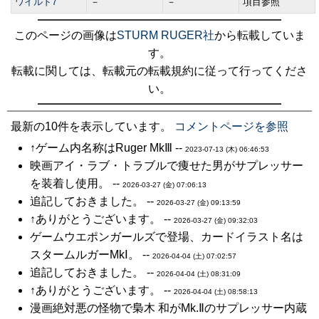
ワイルド7
－
－
項目参照
このページの画像は
STURM RUGER社
から転載していま
す。
転載に関しては、転載元の転載規約に従って行ってくださ
い。
最新の10件を表示しています。
コメントページを参照
↑ゲーム内名称はRuger MkⅢ --
2023-07-13 (木) 06:46:53
映画アイ・ラブ・トラブルで痩せた男がサプレッサー
を装着し使用。 --
2026-03-27 (金) 07:06:13
追記しておきました。 --
2026-03-27 (金) 09:13:59
↑ありがとうございます。 --
2026-03-27 (金) 09:32:03
ゲームウエポンガールズで登場、カードイラスト名は
スタームルガーMkⅠ。 --
2026-04-04 (土) 07:02:57
追記しておきました。 --
2026-04-04 (土) 08:31:09
↑ありがとうございます。 --
2026-04-04 (土) 08:58:13
漫画絶対悪の怪物で梟木 和がMk.Ⅱのサプレッサー内蔵