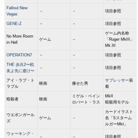
Fallout:New
－
－
項目参照
Vegas
GENE-Z
－
－
項目参照
ゲーム内名称
No More Room
ゲーム
－
「Ruger MkIII」
in Hell
Mk.III
OPERATION7
－
－
項目参照
THE 歩兵2〜戦
－
－
項目参照
友よ先に逝け〜
アイ・ラブ・ト
サプレッサー
装
映画
痩せた男
ラブル
着
ミゲル・ベイン
MkII
暗殺者
映画
ロバート・ラス
暗殺用モデル
カードイラスト
ウエポンガール
ゲーム
－
名「Sスターム
ズ
ルガーMkⅠ」
ウォーキング・
－
－
項目参照