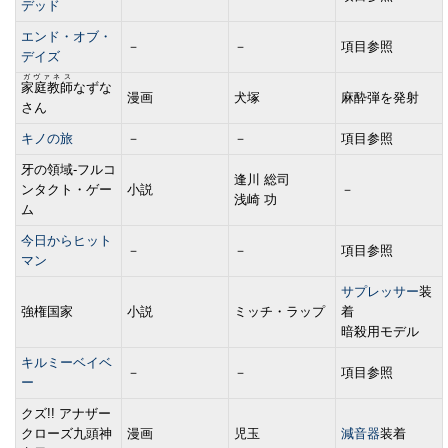
デッド
エンド・オブ・
－
－
項目参照
デイズ
ガヴァネス
家庭教師
なずな
漫画
犬塚
麻酔弾を発射
さん
キノの旅
－
－
項目参照
牙の領域-フルコ
逢川 総司
ンタクト・ゲー
小説
－
浅崎 功
ム
今日からヒット
－
－
項目参照
マン
サプレッサー
装
強権国家
小説
ミッチ・ラップ
着
暗殺用モデル
キルミーベイベ
－
－
項目参照
ー
クズ!! アナザー
クローズ九頭神
漫画
児玉
減音器
装着