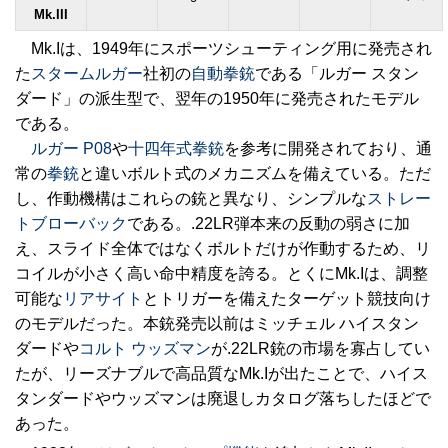
Mk.III
Mk.Iは、1949年にスポーツシューティング用に発売され
た
スタームルガー
社初の
自動拳銃
である「ルガー スタン
ダード」の派生型で、翌年の1950年に発売されたモデル
である。
ルガー P08
や
十四年式拳銃
を参考に開発されており、通
常の
拳銃
と違いボルト式のメカニズムを備えている。ただ
し、作動機構はこれらの銃と異なり、シンプルな
ストレー
トブローバック
である。.22LR弾本来の反動の弱さに加
え、スライド全体ではなくボルトだけが作動するため、リ
コイルが小さく高い命中精度を誇る。とくにMk.Iは、調整
可能な
リアサイト
とトリガーを備えたターゲット競技向け
のモデルだった。本銃発売以前はミッチェル ハイスタン
ダードや
コルト ウッズマン
が.22LR銃の市場を寡占してい
たが、リーズナブルで高品質なMk.Iが出たことで、ハイス
タンダードやウッズマンは廃退しカタログ落ちしたほどで
あった。