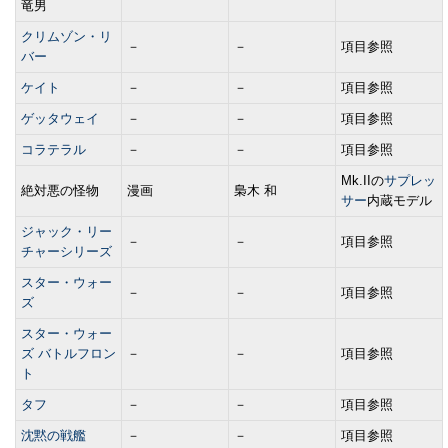
竜男
クリムゾン・リ
－
－
項目参照
バー
ケイト
－
－
項目参照
ゲッタウェイ
－
－
項目参照
コラテラル
－
－
項目参照
Mk.IIの
サプレッ
絶対悪の怪物
漫画
梟木 和
サー
内蔵モデル
ジャック・リー
－
－
項目参照
チャーシリーズ
スター・ウォー
－
－
項目参照
ズ
スター・ウォー
ズ バトルフロン
－
－
項目参照
ト
タフ
－
－
項目参照
沈黙の戦艦
－
－
項目参照