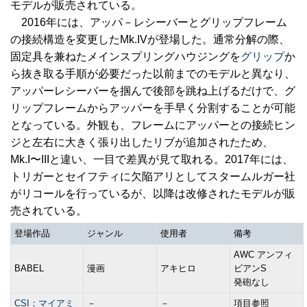
モデルが販売されている。
2016年には、アッパ－レシーバーとグリップフレーム
の接続構造を変更したMk.IVが登場した。通常分解の際、
固定具を兼ねたメインスプリングハウジングを
グリップ
か
ら抜き取る手順が必要だった以前までのモデルと異なり、
アッパーレシーバーを掴んで後部を跳ね上げるだけで、グ
リップフレームからアッパーを手早く分割することが可能
となっている。外観も、フレームにアッパーとの接続ヒン
ジと左右に大きく張り出したリブが追加されたため、
Mk.I〜IIIと違い、一目で差異が見て取れる。2017年には、
トリガーとセイフティに欠陥アリとしてスタームルガー社
がリコールを行っているが、以降は改修されたモデルが販
売されている。
登場作品
ジャンル
使用者
備考
AWC アンフィ
BABEL
漫画
アキヒロ
ビアンS
発砲なし
CSI：マイアミ
－
－
項目参照