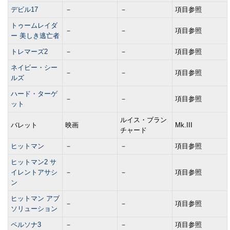
デビル17
－
－
項目参照
トゥームレイダ
－
－
項目参照
ー 美しき逃亡者
トレマーズ2
－
－
項目参照
ネイビー・シー
－
－
項目参照
ルズ
ハード・ターゲ
－
－
項目参照
ット
ルイス・ブラン
バレット
映画
Mk.III
チャード
ヒットマン
－
－
項目参照
ヒットマン2 サ
イレントアサシ
－
－
項目参照
ン
ヒットマン アブ
－
－
項目参照
ソリューション
ペルソナ3
－
－
項目参照