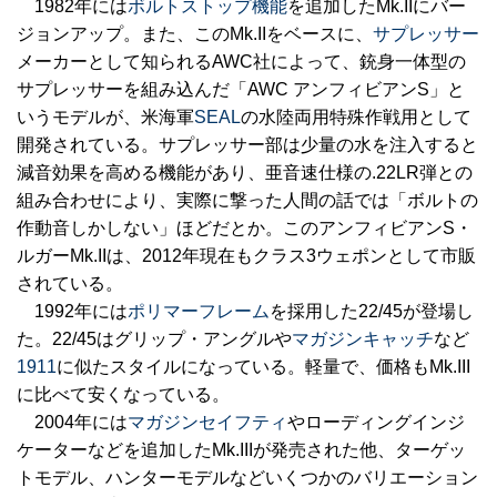
1982年には
ボルトストップ機能
を追加したMk.IIにバー
ジョンアップ。また、このMk.IIをベースに、
サプレッサー
メーカーとして知られるAWC社によって、銃身一体型の
サプレッサーを組み込んだ「AWC アンフィビアンS」と
いうモデルが、米海軍
SEAL
の水陸両用特殊作戦用として
開発されている。サプレッサー部は少量の水を注入すると
減音効果を高める機能があり、亜音速仕様の.22LR弾との
組み合わせにより、実際に撃った人間の話では「ボルトの
作動音しかしない」ほどだとか。このアンフィビアンS・
ルガーMk.IIは、2012年現在もクラス3ウェポンとして市販
されている。
1992年には
ポリマーフレーム
を採用した22/45が登場し
た。22/45はグリップ・アングルや
マガジンキャッチ
など
1911
に似たスタイルになっている。軽量で、価格もMk.III
に比べて安くなっている。
2004年には
マガジンセイフティ
やローディングインジ
ケーターなどを追加したMk.IIIが発売された他、ターゲッ
トモデル、ハンターモデルなどいくつかのバリエーション