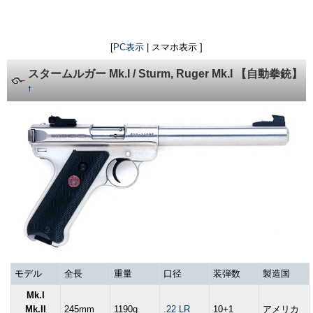
[
PC表示
| スマホ表示 ]
スタームルガー Mk.I / Sturm, Ruger Mk.I 【自動拳銃】
†
モデル
全長
重量
口径
装弾数
製造国
Mk.I
Mk.II
245mm
1190g
.22 LR
10+1
アメリカ