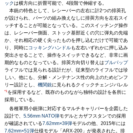
ック
は横方向に折畳可能で、4段階で伸縮する。
本銃の特色として、レシーバーの左右に計2つの排莢孔
が設けられ、パーツの組み換えなしに排莢方向を左右スイ
ッチすることが可能となっている。このスイッチング操作
は、レシーバー側面、ストック基部近くの穴に弾丸の先端
か、それ相応の硬く尖ったものを押し込むだけで可能であ
り、同時に
コッキングハンドル
も左右いずれかに押し込み
突出させることで、操作をスイッチできるなど、非常に画
期的なものとなっている。排莢方向切り替えは
ブルパップ
ライフルでは見られる設計だが、従来型のライフルでは珍
しい。他にも、分解・メンテナンス性の向上のためピンフ
リー設計とし、
機関銃
に見られるクイックチェンジバレル
*1
を採用するなど、既存のものながら独特の設計を各所に
採用している。
各種軍用小銃弾に対応するマルチキャリバーを企図した
設計で、
5.56mm NATO弾
モデルとカザフスタンでの採用
が確認されている
7.62mm×39弾
モデルの他、2015年には
7.62mm×51弾
仕様モデル「ARX-200」が発表された。排