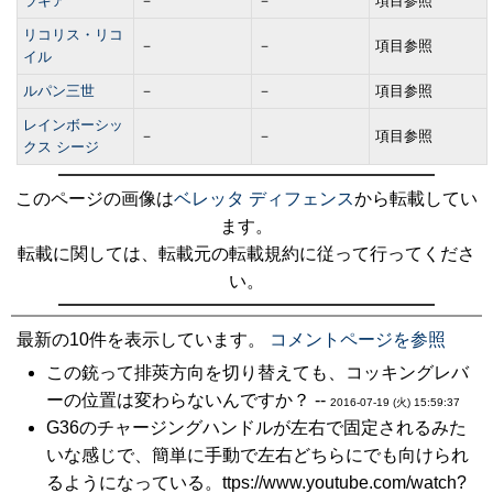
ラキア
－
－
項目参照
リコリス・リコ
－
－
項目参照
イル
ルパン三世
－
－
項目参照
レインボーシッ
－
－
項目参照
クス シージ
このページの画像は
ベレッタ ディフェンス
から転載してい
ます。
転載に関しては、転載元の転載規約に従って行ってくださ
い。
最新の10件を表示しています。
コメントページを参照
この銃って排莢方向を切り替えても、コッキングレバ
ーの位置は変わらないんですか？ --
2016-07-19 (火) 15:59:37
G36のチャージングハンドルが左右で固定されるみた
いな感じで、簡単に手動で左右どちらにでも向けられ
るようになっている。ttps://www.youtube.com/watch?