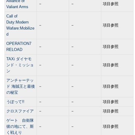
Alliance of
－
－
項目参照
Valiant Arms
Call of
Duty:Modern
－
－
項目参照
Wafare:Mobilize
d
OPERATION7
－
－
項目参照
RELOAD
TAXi ダイヤモ
ンド・ミッショ
－
－
項目参照
ン
アンチャーテッ
ド 海賊王と最後
－
－
項目参照
の秘宝
うぽって!!
－
－
項目参照
クロスファイア
－
－
項目参照
ゲート 自衛隊
彼の地にて、斯
－
－
項目参照
く戦えり