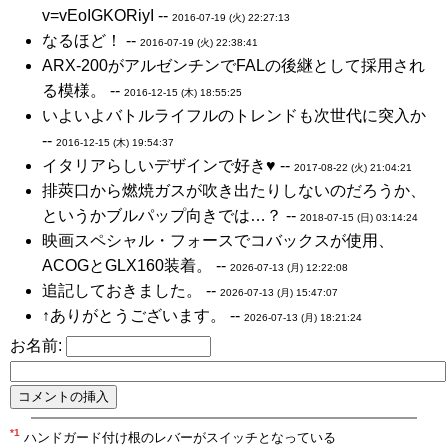
v=vEoIGKORiyI --
2016-07-19 (火) 22:27:13
なるほど！ --
2016-07-19 (火) 22:38:41
ARX-200がアルゼンチンでFALの後継として採用され
る模様。 --
2016-12-15 (木) 18:55:25
いよいよバトルライフルのトレンドも次世代に突入か
--
2016-12-15 (木) 19:54:37
イタリアらしいデザインで好き♥ --
2017-08-22 (火) 21:04:21
排莢口から燃焼ガスが吹き出たりしないのだろうか、
というかブルパップ向きでは…？ --
2018-07-15 (日) 03:14:24
映画スペシャル・フォースでコバックスが使用、
ACOGとGLX160装着。 --
2026-07-13 (月) 12:22:08
追記しておきました。 --
2026-07-13 (月) 15:47:07
↑ありがとうございます。 --
2026-07-13 (月) 18:21:24
お名前:
*1
ハンドガード付け根のレバーがスイッチとなっている