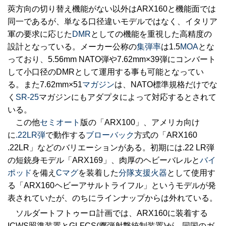
莢方向の切り替え機能がない以外はARX160と機能面では
同一であるが、単なる口径違いモデルではなく、イタリア
軍の要求に応じた
DMR
としての機能を重視した高精度の
設計となっている。メーカー公称の
集弾率
は1.5
MOA
とな
っており、5.56mm NATO弾や7.62mm×39弾にコンバート
して小口径のDMRとして運用する事も可能となってい
る。また7.62mm×51
マガジン
は、NATO標準規格だけでな
く
SR-25
マガジンにもアダプタによって対応するとされて
いる。
この他
セミオート
版の「ARX100」、アメリカ向け
に
.22LR弾
で動作する
ブローバック
方式の「ARX160
.22LR」などのバリエーションがある。初期には.22 LR弾
の短銃身モデル「ARX169」、肉厚のヘビーバレルと
バイ
ポッド
を備え
Cマグ
を装着した
分隊支援火器
として使用す
る「ARX160ヘビーアサルトライフル」というモデルが発
表されていたが、のちにラインナップからは外れている。
ソルダートフトゥーロ計画では、ARX160に装着する
ICWS照準装置とGLFCS(擲弾射撃統制装置)が、同国のガ