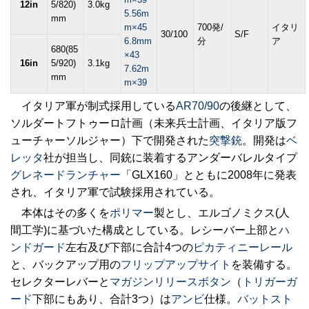
12in
5/820)
3.0kg
5.56m
mm
m×45
700発/
イタリ
30/100
S/F
6.8mm
分
ア
680(85
×43
16in
5/920)
3.1kg
7.62m
mm
m×39
イタリア軍が制式採用している
AR70/90
の後継として、
ソルダートフトゥーロ計画（未来兵士計画、イタリア版フ
ューチャーソルジャー）下で開発された
突撃銃
。開発は
ベ
レッタ
社が担当し、同銃に装着するアンダーバレルタイプ
グレネードランチャー
「GLX160」とともに2008年に発表
され、イタリア軍で試験採用されている。
本体はその多くを
ポリマー
製とし、エルゴノミクス(人
間工学)に基づいた構成としている。レシーバー上部と
ハ
ンドガード
左右及び下部に合計4つの
ピカティニーレール
と、バックアップ用の
フリップアップサイト
を装備する。
セレクターレバーと
マガジンリリースボタン
（
トリガーガ
ード
下部にもあり、合計3つ）は
アンビ
仕様。
バットスト