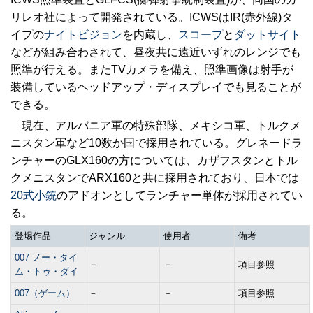
リレオ社によって開発されている。ICWSはIR(赤外線)タ
イプの
ナイトビジョン
を内蔵し、
スコープ
と
ダットサイト
などが組み合わされて、昼夜共に遠近いずれのレンジでも
照準が行える。またTVカメラを備え、照準画像は射手が
装備しているヘッドアップ・ディスプレイでも見ることが
できる。
現在、アルバニア軍の特殊部隊、メキシコ軍、トルクメ
ニスタン軍など10数か国で採用されている。グレネードラ
ンチャーのGLX160の方については、カザフスタンとトル
クメニスタンでARX160と共に採用されており、日本では
20式小銃
のアドオンとしてランチャー単体が採用されてい
る。
登場作品
ジャンル
使用者
備考
007 ノー・タイ
－
－
項目参照
ム・トゥ・ダイ
007（ゲーム）
－
－
項目参照