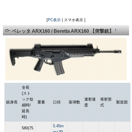
[
PC表示
| スマホ表示 ]
†
ベレッタ ARX160 / Beretta ARX160 【突撃銃】
全長
(スト
ック短
連射速
発射形
銃身長
重量
口径
装弾数
製造国
縮時/
度
式
延長
時)
5.45m
580(75
m×39