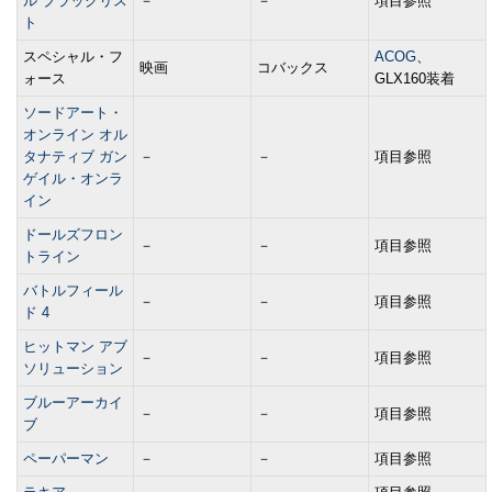
ル ブラックリス
－
－
項目参照
ト
スペシャル・フ
ACOG
、
映画
コバックス
ォース
GLX160装着
ソードアート・
オンライン オル
タナティブ ガン
－
－
項目参照
ゲイル・オンラ
イン
ドールズフロン
－
－
項目参照
トライン
バトルフィール
－
－
項目参照
ド 4
ヒットマン アブ
－
－
項目参照
ソリューション
ブルーアーカイ
－
－
項目参照
ブ
ペーパーマン
－
－
項目参照