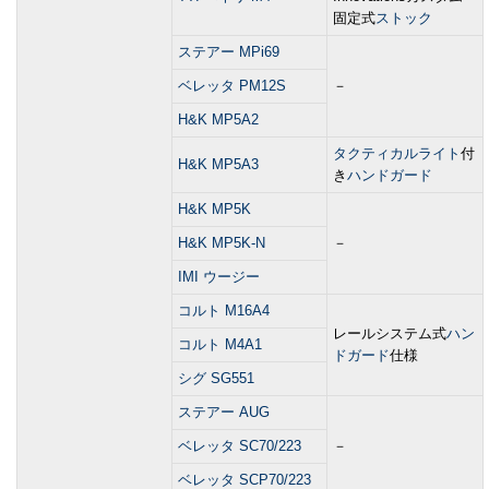
固定式
ストック
ステアー MPi69
ベレッタ PM12S
－
H&K MP5A2
タクティカルライト
付
H&K MP5A3
き
ハンドガード
H&K MP5K
H&K MP5K-N
－
IMI ウージー
コルト M16A4
レールシステム式
ハン
コルト M4A1
ドガード
仕様
シグ SG551
ステアー AUG
ベレッタ SC70/223
－
ベレッタ SCP70/223