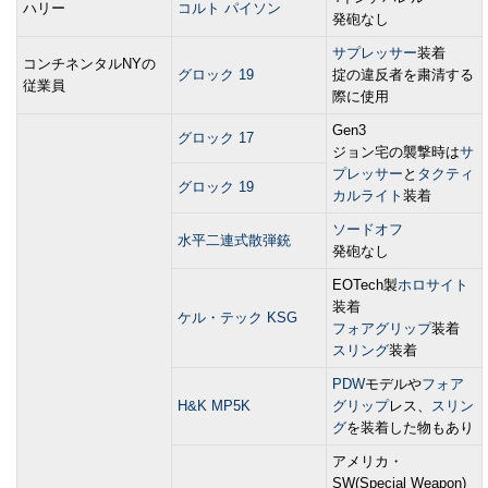
ハリー
コルト パイソン
発砲なし
サプレッサー
装着
コンチネンタルNYの
グロック 19
掟の違反者を粛清する
従業員
際に使用
Gen3
グロック 17
ジョン宅の襲撃時は
サ
プレッサー
と
タクティ
グロック 19
カルライト
装着
ソードオフ
水平二連式散弾銃
発砲なし
EOTech製
ホロサイト
装着
ケル・テック KSG
フォアグリップ
装着
スリング
装着
PDW
モデルや
フォア
H&K MP5K
グリップ
レス、
スリン
グ
を装着した物もあり
アメリカ・
SW(Special Weapon)