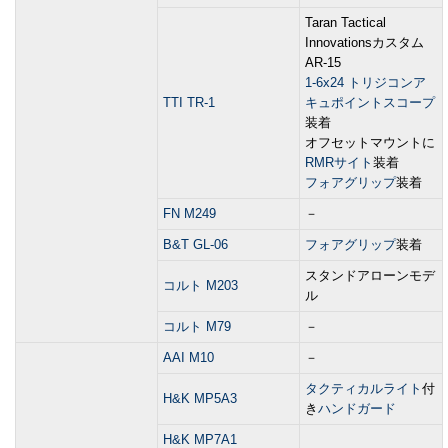
Taran Tactical
Innovationsカスタム
AR-15
1-6x24 トリジコンア
TTI TR-1
キュポイントスコープ
装着
オフセットマウントに
RMRサイト
装着
フォアグリップ
装着
FN M249
－
B&T GL-06
フォアグリップ
装着
スタンドアローンモデ
コルト M203
ル
コルト M79
－
AAI M10
－
タクティカルライト
付
H&K MP5A3
き
ハンドガード
H&K MP7A1