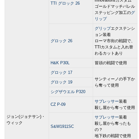
Innovationsカスタム
TTI グロック 26
ゴールドマッチバレル
ステッピング加工の
グ
リップ
グリップ
エクステンシ
ョン装着
グロック 26
ローマ市街の戦闘で、
TTIカスタムと入れ替
わるカットあり
H&K P30L
冒頭の戦闘で使用
グロック 17
サンティーノの手下か
グロック 19
ら奪って使用
シグザウエル P320
サプレッサー
装着
CZ P-09
殺し屋から奪って使用
ジョン(ジョナサン)・
サプレッサー
装着
ウィック
殺し屋から奪ったも
S&W1911SC
の？
地下鉄の戦闘で使用