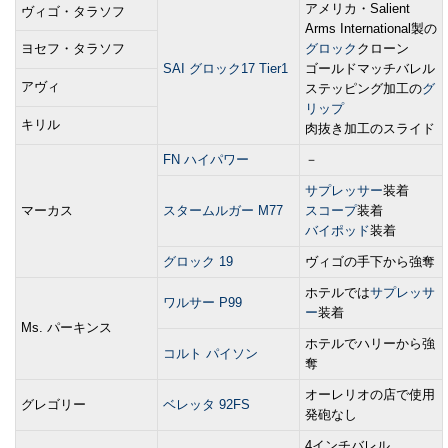
アメリカ・Salient
ヴィゴ・タラソフ
Arms International製の
ヨセフ・タラソフ
グロック
クローン
SAI グロック17 Tier1
ゴールドマッチバレル
アヴィ
ステッピング加工の
グ
リップ
キリル
肉抜き加工のスライド
FN ハイパワー
－
サプレッサー
装着
マーカス
スタームルガー M77
スコープ
装着
バイポッド
装着
グロック 19
ヴィゴの手下から強奪
ホテルでは
サプレッサ
ワルサー P99
ー
装着
Ms. パーキンス
ホテルでハリーから強
コルト パイソン
奪
オーレリオの店で使用
グレゴリー
ベレッタ 92FS
発砲なし
4インチバレル