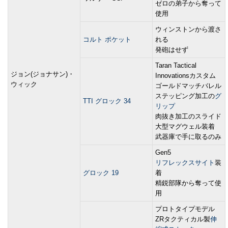
ゼロの弟子から奪って
使用
ウィンストンから渡さ
コルト ポケット
れる
発砲はせず
Taran Tactical
ジョン(ジョナサン)・
Innovationsカスタム
ウィック
ゴールドマッチバレル
ステッピング加工の
グ
TTI グロック 34
リップ
肉抜き加工のスライド
大型マグウェル装着
武器庫で手に取るのみ
Gen5
リフレックスサイト
装
グロック 19
着
精鋭部隊から奪って使
用
プロトタイプモデル
ZRタクティカル製
伸