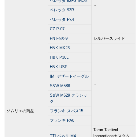
ベレッタ 92FS INOX
－
ベレッタ 93R
ベレッタ Px4
CZ P-07
FN FNX-9
シルバースライド
H&K MK23
H&K P30L
H&K USP
IMI デザートイーグル
－
S&W M586
S&W M629 クラシッ
ク
ソムリエの商品
フランキ スパス15
フランキ PA8
Taran Tactical
TTI ベネリ M4
Innovationsカスタム