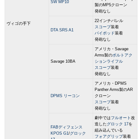
SW MP10
製のMP5クローン
発砲なし
22インチバレル
ヴィゴの手下
スコープ
装着
DTA SRS A1
バイポッド
装着
発砲なし
アメリカ・Savage
Arms製の
ボルトアク
Savage 10BA
ション
ライフル
スコープ
装着
発砲なし
アメリカ・DPMS
Panther Arms製のAR
DPMS リーコン
クローン
スコープ
装着
発砲なし
劇中では
フルオート
改
造した
グロック 17
を
FABディフェンス
組み込んでいる
KPOS G1
/
グロック
フォアグリップ
装着