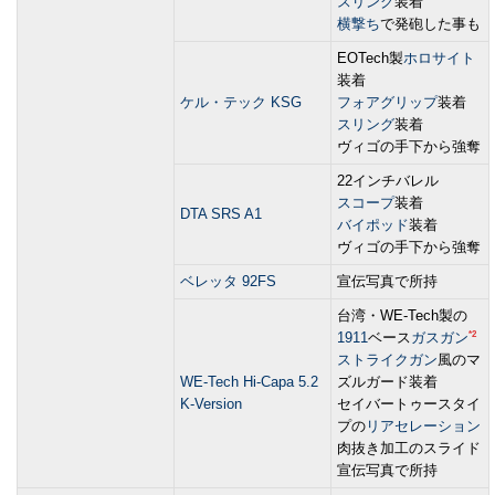
スリング
装着
横撃ち
で発砲した事も
EOTech製
ホロサイト
装着
ケル・テック KSG
フォアグリップ
装着
スリング
装着
ヴィゴの手下から強奪
22インチバレル
スコープ
装着
DTA SRS A1
バイポッド
装着
ヴィゴの手下から強奪
ベレッタ 92FS
宣伝写真で所持
台湾・WE-Tech製の
*2
1911
ベース
ガスガン
ストライクガン
風のマ
WE-Tech Hi-Capa 5.2
ズルガード装着
K-Version
セイバートゥースタイ
プの
リアセレーション
肉抜き加工のスライド
宣伝写真で所持