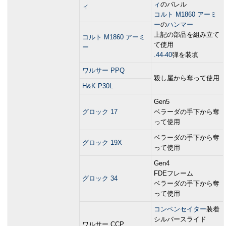
ィ
のバレル
ィ
コルト M1860 アーミ
ー
の
ハンマー
上記の部品を組み立て
コルト M1860 アーミ
て使用
ー
.44-40
弾を装填
ワルサー PPQ
殺し屋から奪って使用
H&K P30L
Gen5
グロック 17
ベラーダの手下から奪
って使用
ベラーダの手下から奪
グロック 19X
って使用
Gen4
FDEフレーム
グロック 34
ベラーダの手下から奪
って使用
コンペンセイター
装着
シルバースライド
ワルサー CCP