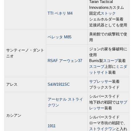
Taran Tactical
Innovationsカスタム
TTI ベネリ M4
固定式
ストック
シェルホルダー装着
近接武器としても使用
美術館での銃撃戦で使
ベレッタ M85
用
ジョンの家を爆破時に
サンティーノ・ダント
使用
ニオ
RSAF アーウェン37
Burris製
スコープ
装着
スコープ
上部に
ミニダ
ットサイト
装着
サプレッサー
装着
アレス
S&W1911SC
ブラックスライド
シルバースライド
アーセナル ストライ
地下鉄の戦闘では
サプ
クワン
レッサー
装着
カシアン
シルバースライド
ローマ市街の戦闘で、
1911
ストライクワン
と入れ