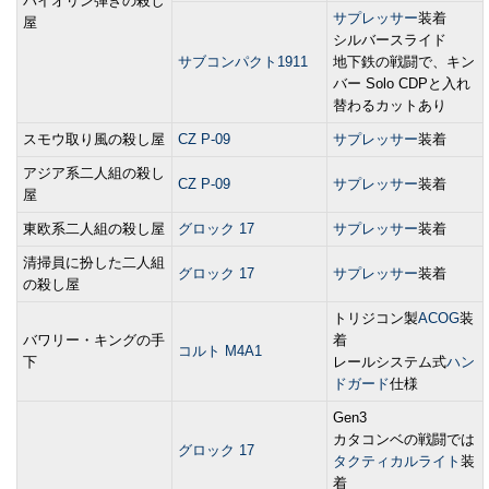
バイオリン弾きの殺し
サプレッサー
装着
屋
シルバースライド
サブコンパクト1911
地下鉄の戦闘で、キン
バー Solo CDPと入れ
替わるカットあり
スモウ取り風の殺し屋
CZ P-09
サプレッサー
装着
アジア系二人組の殺し
CZ P-09
サプレッサー
装着
屋
東欧系二人組の殺し屋
グロック 17
サプレッサー
装着
清掃員に扮した二人組
グロック 17
サプレッサー
装着
の殺し屋
トリジコン製
ACOG
装
バワリー・キングの手
着
コルト M4A1
下
レールシステム式
ハン
ドガード
仕様
Gen3
カタコンベの戦闘では
グロック 17
タクティカルライト
装
着