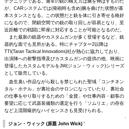
テクニックである。通常の銃の構え方は腕を伸ばすものだ
が、CARシステムでは(発砲時も含め)腕を曲げた状態が基
本スタンスとなる。この状態だと銃を体に引き寄せる格好
になるので、閉鎖空間での銃の取り回しが容易となり、至
近距離での戦闘に即座に対応することが可能となるのだ。
また最新の銃器やカスタムガンが多く登場するなど、銃
器的な面でも見所がある。特にチャプター2以降は
TTI(Taran Tactical Innovations)社が熱心に協力しており、
出演陣への射撃指導及びカスタムガンの提供の他、映画に
登場したカスタムモデルをJW(ジョン・ウィック)シリーズ
として販売している。
血生臭い作品ながら殺しを禁じられた聖域「コンチネン
タル・ホテル」が裏社会のサロンになっていたり、裏社会
の仕事をやり取りするための「金貨」や仕事内容・顧客の
要望に応じて武器装備類の選定を行う「ソムリエ」の存在
など上流階級的なハイセンスさも見受けられる。
↑
†
ジョン・ウィック (原題 John Wick)