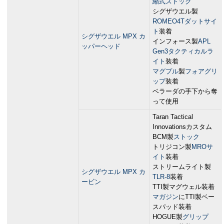
縮式ストック
シグザウエル製
ROMEO4Tダットサイ
ト
装着
シグザウエル MPX カ
インフォース製
APL
ッパーヘッド
Gen3タクティカルラ
イト
装着
マグプル
製
フォアグリ
ップ
装着
ベラーダの手下から奪
って使用
Taran Tactical
Innovationsカスタム
BCM製
ストック
トリジコン製
MROサ
イト
装着
ストリームライト製
シグザウエル MPX カ
TLR-8
装着
ービン
TTI製マグウェル装着
マガジン
にTTI製ベー
スパッド装着
HOGUE製
グリップ