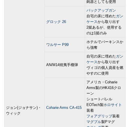
鈍器としても使用
バックアップガン
自宅の床に埋めた
ガン
グロック 26
ケース
から取り出す
2挺あるが、使用する
のは1挺のみ
ホテルでパーキンスか
ワルサー P99
ら強奪
自宅の床に埋めた
ガン
ケース
から取り出す
AN/M14焼夷手榴弾
ヴィゴの個人資産を燃
やすのに使用
アメリカ・Coharie
Arms製のHK416クロ
ーン
ショートバレル
EOTech製
ホロサイト
ジョン(ジョナサン)・
Coharie Arms CA-415
装着
ウィック
フォアグリップ
装着
マグプル
製Pマグ