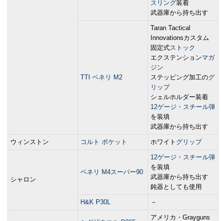
スリング
装着
武器庫から持ち出す
Taran Tactical
Innovationsカスタム
固定式
ストック
エクステンション
マガ
ジン
TTI ベネリ M2
ステッピング加工の
グ
リップ
シェルホルダー装着
12ゲージ・スチール弾
を装填
武器庫から持ち出す
ウィンストン
コルト ポケット
ホワイト
グリップ
12ゲージ・スチール弾
を装填
ベネリ M4スーパー90
武器庫から持ち出す
シャロン
鈍器としても使用
H&K P30L
－
アメリカ・Grayguns