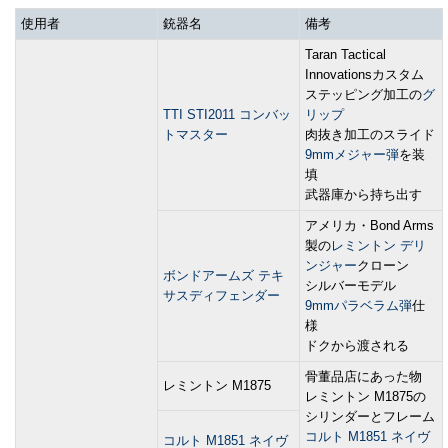
使用者
銃器名
備考
Taran Tactical
Innovationsカスタム
ステッピング加工の
グ
TTI STI2011 コンバッ
リップ
トマスター
肉抜き加工のスライド
9mmメジャー弾
を装
填
武器庫から持ち出す
アメリカ・Bond Arms
製の
レミントン デリ
ンジャー
クローン
ボンドアームズ テキ
シルバーモデル
サスディフェンダー
9mmパラベラム弾
仕
様
ドクから渡される
骨董品店にあった物
レミントン M1875
レミントン M1875の
シリンダーとフレーム
コルト M1851 ネイヴ
コルト M1851 ネイヴ