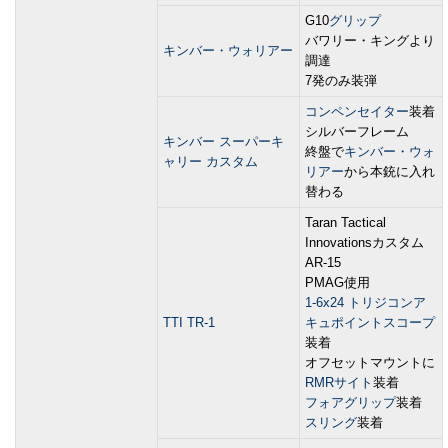
G10
グリップ
バワリー・キングより
キンバー・ウォリアー
調達
7発のみ装弾
コンペンセイター
装着
シルバーフレーム
キンバー スーパーキ
終盤で
キンバー・ウォ
ャリー カスタム
リアー
から本銃に入れ
替わる
Taran Tactical
Innovationsカスタム
AR-15
PMAG使用
1-6x24 トリジコンア
TTI TR-1
キュポイントスコープ
装着
オフセットマウントに
RMRサイト
装着
フォアグリップ
装着
スリング
装着