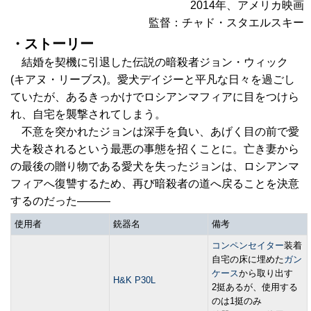
2014年、アメリカ映画
監督：チャド・スタエルスキー
・ストーリー
結婚を契機に引退した伝説の暗殺者ジョン・ウィック
(キアヌ・リーブス)。愛犬デイジーと平凡な日々を過ごし
ていたが、あるきっかけでロシアンマフィアに目をつけら
れ、自宅を襲撃されてしまう。
不意を突かれたジョンは深手を負い、あげく目の前で愛
犬を殺されるという最悪の事態を招くことに。亡き妻から
の最後の贈り物である愛犬を失ったジョンは、ロシアンマ
フィアへ復讐するため、再び暗殺者の道へ戻ることを決意
するのだった―――
使用者
銃器名
備考
コンペンセイター
装着
自宅の床に埋めた
ガン
ケース
から取り出す
H&K P30L
2挺あるが、使用する
のは1挺のみ