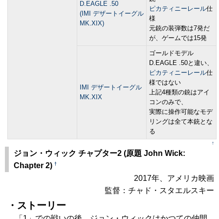
D.EAGLE .50
ピカティニーレール
仕
(IMI デザートイーグル
様
MK.XIX)
元銃の装弾数は7発だ
が、ゲームでは15発
ゴールドモデル
D.EAGLE .50と違い、
ピカティニーレール
仕
様ではない
IMI デザートイーグル
上記4種類の銃はアイ
MK.XIX
コンのみで、
実際に操作可能なモデ
リングは全て本銃とな
る
↑
ジョン・ウィック チャプター2 (原題 John Wick:
†
Chapter 2)
2017年、アメリカ映画
監督：チャド・スタエルスキー
・ストーリー
「1」での戦いの後、ジョン・ウィックはかつての仲間