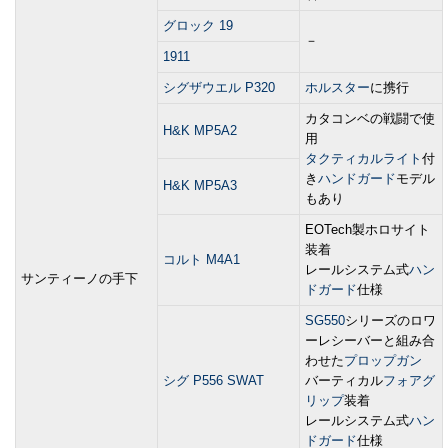
グロック 19
－
1911
シグザウエル P320
ホルスター
に携行
カタコンベの戦闘で使
H&K MP5A2
用
タクティカルライト
付
き
ハンドガード
モデル
H&K MP5A3
もあり
EOTech製ホロサイト
装着
コルト M4A1
レールシステム式
ハン
サンティーノの手下
ドガード
仕様
SG550
シリーズのロワ
ーレシーバーと組み合
わせた
プロップガン
シグ P556 SWAT
バーティカル
フォアグ
リップ
装着
レールシステム式
ハン
ドガード
仕様