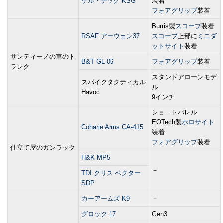
ケル・テック KSG
装着
フォアグリップ
装着
Burris製
スコープ
装着
RSAF アーウェン37
スコープ
上部に
ミニダ
ットサイト
装着
サンティーノの車のト
B&T GL-06
フォアグリップ
装着
ランク
スタンドアローンモデ
スパイクタクティカル
ル
Havoc
9インチ
ショートバレル
EOTech製
ホロサイト
Coharie Arms CA-415
装着
フォアグリップ
装着
仕立て屋のガンラック
H&K MP5
－
TDI クリス ベクター
SDP
カーアームズ K9
－
グロック 17
Gen3