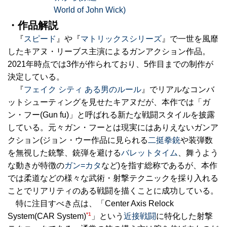
World of John Wick)
・作品解説
『
スピード
』や『
マトリックスシリーズ
』で一世を風靡
したキアヌ・リーブス主演によるガンアクション作品。
2021年時点では3作が作られており、5作目までの制作が
決定している。
『
フェイク シティ ある男のルール
』でリアルなコンバ
ットシューティングを見せたキアヌだが、本作では「ガ
ン・フー(Gun fu)」と呼ばれる新たな戦闘スタイルを披露
している。元々ガン・フーとは現実にはありえないガンア
クション(ジョン・ウー作品に見られる
二挺拳銃
や装弾数
を無視した銃撃、銃弾を避ける
バレットタイム
、舞うよう
な動きが特徴の
ガン=カタ
など)を指す総称であるが、本作
では柔道などの様々な武術・射撃テクニックを採り入れる
ことでリアリティのある戦闘を描くことに成功している。
特に注目すべき点は、「Center Axis Relock
*1
System(CAR System)
」という
近接戦闘
に特化した射撃