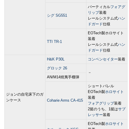
バーティカル
フォアグ
リップ
装着
シグ SG551
レールシステム式
ハン
ドガード
仕様
EOTech製ホロサイト
装着
TTI TR-1
レールシステム式
ハン
ドガード
仕様
H&K P30L
コンペンセイター
装着
グロック 26
－
AN/M14焼夷手榴弾
ショートバレル
EOTech製
ホロサイト
ジョンの自宅床下のガ
装着
ンケース
Coharie Arms CA-415
フォアグリップ
装着
2挺のうち、1挺は
サプ
レッサー
装着
EOTech製
ホロサイト