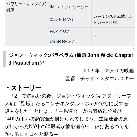
－
バワリー・キングの武
IMI マイクロウージー
器庫
レールシステム式
ハン
コルト M4A1
ドガード
仕様
H&K G36C
－
USSR RPG-7
↑
ジョン・ウィック:パラベラム (原題 John Wick: Chapter
†
3 Parabellum )
2019年、アメリカ映画
監督：チャド・スタエルスキー
・ストーリー
「2」での戦いの後、ジョン・ウィック(キアヌ・リーブ
ス)は「聖域」たるコンチネンタル・ホテルで掟に反する
殺人をしたことにより「主席連合」から追放処分及び
1400万ドルの懸賞金が掛けられてしまう。主席連合の息
が掛かったNY中の暗殺者が彼を追う中、彼はあるつてを
頼りモロッコへと渡る―。