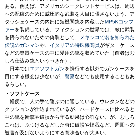
ある。例えば、アメリカのシークレットサービスは、周辺
への配慮のために威圧的な武装を人目に晒さないよう、ア
タッシェケースの内部に短機関銃を内蔵した
MP5Kコッフ
ァー
を装備している。フィクションの世界では、敵に武装
を悟られないための偽装として、
メキシコで名を知られた
伝説のガンマン
や、
イタリアの特殊機関員
がギターケース
などの楽器ケースの中に愛用の銃を収めていた（前者はむ
しろ仕込み銃というべきか）。
日本では
エアソフトガン
を携行する以外でガンケースを
目にする機会は少ないが、
警察
などでも使用することもあ
るらしい。
・ソフトケース
軽便で、人の手で運ぶのに適している。ウレタンなどの
クッションが仕込まれているが、ハードケースに比べると
中の銃を衝撃や破損から守る効果は心許ない。が、むしろ
これは、ぶつけるなどした時に破損や怪我など、周囲への
被害が及ばないようにする意味合いが大きい。