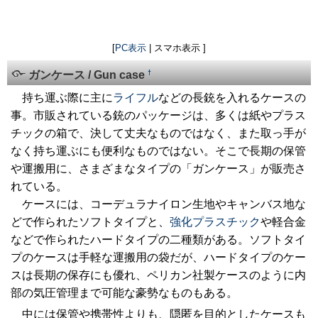
[
PC表示
| スマホ表示 ]
†
ガンケース / Gun case
持ち運ぶ際に主に
ライフル
などの長銃を入れるケースの
事。市販されている銃のパッケージは、多くは紙やプラス
チックの箱で、決して丈夫なものではなく、また取っ手が
なく持ち運ぶにも便利なものではない。そこで長期の保管
や運搬用に、さまざまなタイプの「ガンケース」が販売さ
れている。
ケースには、コーデュラナイロン生地やキャンバス地な
どで作られたソフトタイプと、
強化プラスチック
や軽合金
などで作られたハードタイプの二種類がある。ソフトタイ
プのケースは手軽な運搬用の袋だが、ハードタイプのケー
スは長期の保存にも優れ、ペリカン社製ケースのように内
部の気圧管理まで可能な豪勢なものもある。
中には保管や携帯性よりも、隠匿を目的としたケースも