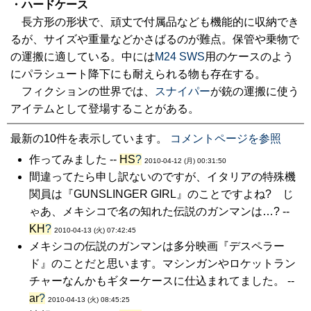
・ハードケース
長方形の形状で、頑丈で付属品なども機能的に収納でき
るが、サイズや重量などかさばるのが難点。保管や乗物で
の運搬に適している。中には
M24 SWS
用のケースのよう
にパラシュート降下にも耐えられる物も存在する。
フィクションの世界では、
スナイパー
が銃の運搬に使う
アイテムとして登場することがある。
最新の10件を表示しています。
コメントページを参照
作ってみました --
HS
?
2010-04-12 (月) 00:31:50
間違ってたら申し訳ないのですが、イタリアの特殊機
関員は『GUNSLINGER GIRL』のことですよね? じ
ゃあ、メキシコで名の知れた伝説のガンマンは…? --
KH
?
2010-04-13 (火) 07:42:45
メキシコの伝説のガンマンは多分映画『デスペラー
ド』のことだと思います。マシンガンやロケットラン
チャーなんかもギターケースに仕込まれてました。 --
ar
?
2010-04-13 (火) 08:45:25