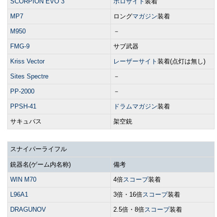
SCORPION EVO 3
ホロサイト
装着
MP7
ロング
マガジン
装着
M950
－
FMG-9
サブ武器
Kriss Vector
レーザーサイト
装着(点灯は無し)
Sites Spectre
－
PP-2000
－
PPSH-41
ドラムマガジン
装着
サキュバス
架空銃
スナイパーライフル
銃器名(ゲーム内名称)
備考
WIN M70
4倍
スコープ
装着
L96A1
3倍・16倍
スコープ
装着
DRAGUNOV
2.5倍・8倍
スコープ
装着