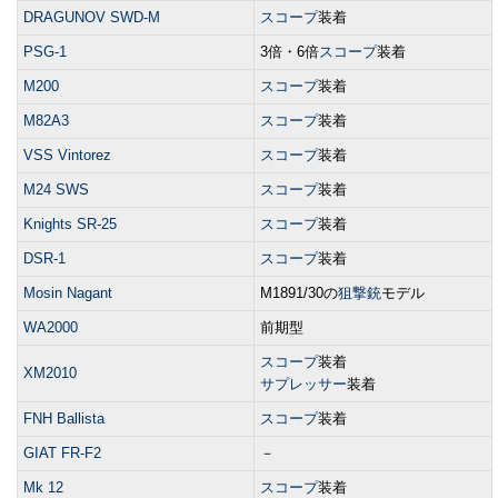
DRAGUNOV SWD-M
スコープ
装着
PSG-1
3倍・6倍
スコープ
装着
M200
スコープ
装着
M82A3
スコープ
装着
VSS Vintorez
スコープ
装着
M24 SWS
スコープ
装着
Knights SR-25
スコープ
装着
DSR-1
スコープ
装着
Mosin Nagant
M1891/30の
狙撃銃
モデル
WA2000
前期型
スコープ
装着
XM2010
サプレッサー
装着
FNH Ballista
スコープ
装着
GIAT FR-F2
－
Mk 12
スコープ
装着