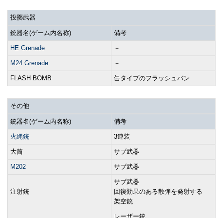
投擲武器
銃器名(ゲーム内名称)
備考
HE Grenade
－
M24 Grenade
－
FLASH BOMB
缶タイプのフラッシュバン
その他
銃器名(ゲーム内名称)
備考
火縄銃
3連装
大筒
サブ武器
M202
サブ武器
サブ武器
注射銃
回復効果のある散弾を発射する
架空銃
レーザー銃