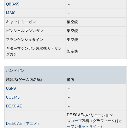
QBB-95
－
M240
－
キャットミニガン
架空銃
ピンシェルマシンガン
架空銃
フランケンシュタイン
架空銃
ギターマシンガン製氷機ガトリン
架空銃
グガン
ハンドガン
銃器名(ゲーム内名称)
備考
USP9
－
COLT45
－
DE.50 AE
－
DE.50 AEのバリエーション
スコープ
装着（グラフィックは
オ
DE.50 AE（アニメ）
ープンダットサイト
）