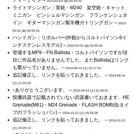
ティーナイン --
2023-02-03 (金) 00:44:52
ライトマシンガン：実銃・M240 架空銃・キャット
ミニガン ピンシェルマシンガン フランケンシュタ
イン ギターマシンガン製氷機ガトリングガン --
2023-
02-03 (金) 00:52:41
ハンドガン：リボルバー(外観からコルトパイソン6イ
ンチステンレスモデル) --
2023-02-03 (金) 00:55:40
登場するMP9・FN Ballista・コルトパイソンですが項
目に作品名がありませんでした、またBallistaはリンク
も繋がっていません。 --
2024-09-14 (土) 20:17:52
追記修正し、リンクを貼っておきました。 --
2024-09-14
(土) 21:03:19
↑ありがとうございます。 --
2024-09-14 (土) 21:48:51
投擲武器で記載されていない武器書いておきます、HE
Grenade(M61)・M24 Grenade・FLASH BOMB(缶タイ
プのフラッシュバン) --
2024-10-12 (土) 19:28:29
追記修正し、リンクを貼っておきました。 --
2024-10-12
(土) 20:26:13