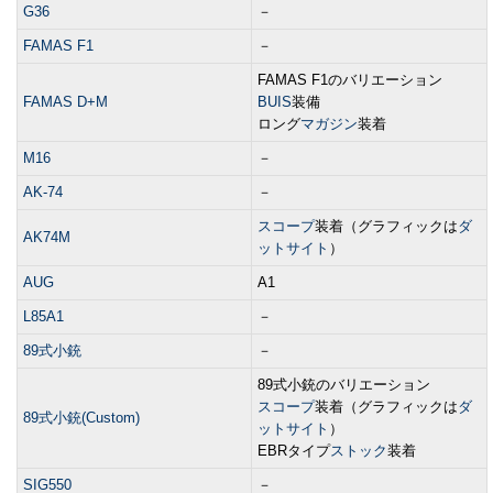
G36
－
FAMAS F1
－
FAMAS F1のバリエーション
FAMAS D+M
BUIS
装備
ロング
マガジン
装着
M16
－
AK-74
－
スコープ
装着（グラフィックは
ダ
AK74M
ットサイト
）
AUG
A1
L85A1
－
89式小銃
－
89式小銃のバリエーション
スコープ
装着（グラフィックは
ダ
89式小銃(Custom)
ットサイト
）
EBRタイプ
ストック
装着
SIG550
－