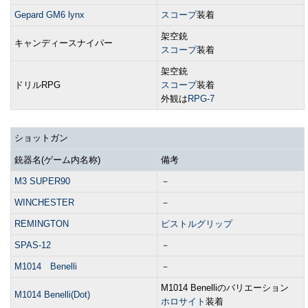
Gepard GM6 lynx
スコープ
装着
架空銃
キャンディースナイパー
スコープ
装着
架空銃
ドリルRPG
スコープ
装着
外観は
RPG-7
ショットガン
銃器名(ゲーム内名称)
備考
M3 SUPER90
－
WINCHESTER
－
REMINGTON
ピストルグリップ
SPAS-12
－
M1014 Benelli
－
M1014 Benelliのバリエーション
M1014 Benelli(Dot)
ホロサイト
装着