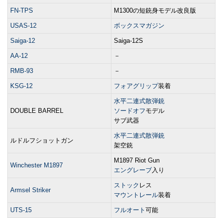
FN-TPS
M1300の短銃身モデル改良版
USAS-12
ボックスマガジン
Saiga-12
Saiga-12S
AA-12
－
RMB-93
－
KSG-12
フォアグリップ
装着
水平二連式散弾銃
DOUBLE BARREL
ソードオフ
モデル
サブ武器
水平二連式散弾銃
ルドルフショットガン
架空銃
M1897 Riot Gun
Winchester M1897
エングレーブ
入り
ストック
レス
Armsel Striker
マウントレール
装着
UTS-15
フルオート
可能