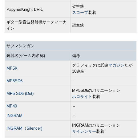
架空銃
PapyrusKnight BR-1
スコープ
装着
ギター型音波発射機サーティーナ
架空銃
イン
サブマシンガン
銃器名(ゲーム内名称)
備考
グラフィックは15連
マガジン
だが
MP5K
30連装
MP5SD6
－
MP5SD6のバリエーション
MP5 SD6 (Dot)
ホロサイト
装着
MP40
－
INGRAM
－
INGRAMのバリエーション
INGRAM（Silencer)
サイレンサー
装着