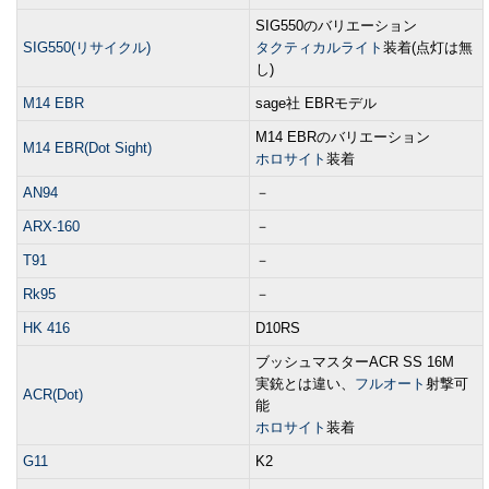
SIG550のバリエーション
SIG550(リサイクル)
タクティカルライト
装着(点灯は無
し)
M14 EBR
sage社 EBRモデル
M14 EBRのバリエーション
M14 EBR(Dot Sight)
ホロサイト
装着
AN94
－
ARX-160
－
T91
－
Rk95
－
HK 416
D10RS
ブッシュマスターACR SS 16M
実銃とは違い、
フルオート
射撃可
ACR(Dot)
能
ホロサイト
装着
G11
K2