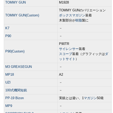
TOMMY GUN
M1928
TOMMY GUNのバリエーション
TOMMY GUN(Custom)
ボックスマガジン
装着
木製部分が
樹脂
製に
K7
－
P90
－
P90TR
サイレンサー
装着
P90(Custom)
スコープ
装着（グラフィックは
ダ
ットサイト
）
M3 GREASEGUN
－
MP18
A2
UZI
－
100式機関短銃
－
PP-19 Bizon
実銃とは違い、1
マガジン
50発
MP9
－