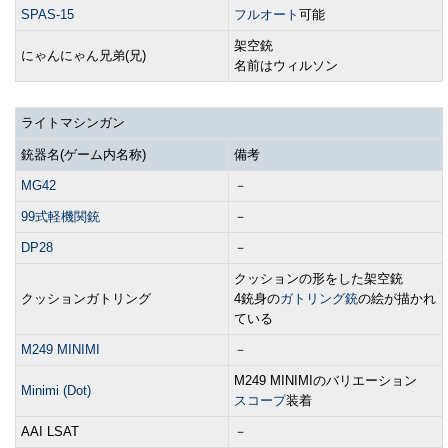
SPAS-15
フルオート
可能
架空銃
にゃんにゃん兄弟(兄)
名前はウィルソン
ライトマシンガン
銃器名(ゲーム内名称)
備考
MG42
－
99式軽機関銃
－
DP28
－
クッションの形をした架空銃
クッションガトリング
4銃身の
ガトリング銃
の絵が描かれ
ている
M249 MINIMI
－
M249 MINIMIのバリエーション
Minimi (Dot)
スコープ
装着
AAI LSAT
－