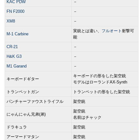
KAC PDW
－
FN F2000
－
XM8
－
実銃とは違い、
フルオート
射撃可
M-1 Carbine
能
CR-21
－
H&K G3
－
M1 Garand
－
キーボードの形をした架空銃
キーボードギター
モデルはローランドAX-Synth
トランペットガン
トランペットの形をした架空銃
パンチャーファウストライフル
架空銃
架空銃
にゃんにゃん兄弟(弟)
名前はチャック
ドラキュラ
架空銃
アーマードマタン
架空銃