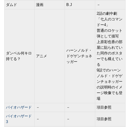
ダムド
漫画
B.J
－
2話の劇中劇
「七人のコマン
ドー4」
普通のロケット
弾として描写
上原彩也香の部
屋に貼られてい
ハーンノルド・
ダンベル何キロ
た同作のポスタ
アニメ
ドゲゲンチョネ
持てる？
ーでも構えてい
ッガー
る
9話でのハーン
ノルド・ドゲゲ
ンチョネッガー
の説明時のイメ
ージ映像でも登
場
バイオハザード
－
－
項目参照
バイオハザード
－
－
項目参照
3