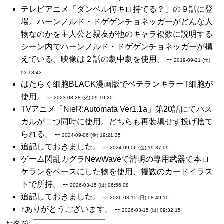
テレビアニメ「ダンベル何キロ持てる？」の９話に登
場。ハーンノルド・ドゲゲンチョネッガーがどんな人
物なのかを主人公と親友が他のキャラ複数に説明する
シーン内でハーンノルド・ドゲゲンチョネッガーが構
えている。映像は２話の劇中劇を使用。 --
2019-09-21 (土)
03:13:43
はたらく細胞BLACK漫画版でベテランキラーT細胞が
使用。 --
2023-03-28 (火) 09:10:20
TVアニメ「NieR:Automata Ver1.1a」第20話にてパス
カルが二つ同時に使用。どちらも再装填せず投げ捨て
られる。 --
2024-09-06 (金) 19:21:35
追記しておきました。 --
2024-09-06 (金) 19:37:09
ゲーム閃乱カグラNewWaveで清明の専用武器で本ロ
ケランをベースにした物を使用、複数のカードイラス
トで所持。 --
2026-03-15 (日) 06:56:08
追記しておきました。 --
2026-03-15 (日) 08:49:10
↑ありがとうございます。 --
2026-03-15 (日) 09:32:15