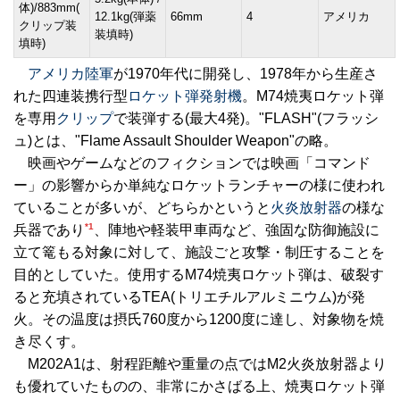
体)/883mm(
12.1kg(弾薬
66mm
4
アメリカ
クリップ装
装填時)
填時)
アメリカ陸軍
が1970年代に開発し、1978年から生産さ
れた四連装携行型
ロケット弾発射機
。M74焼夷ロケット弾
を専用
クリップ
で装弾する(最大4発)。"FLASH"(フラッシ
ュ)とは、"Flame Assault Shoulder Weapon"の略。
映画やゲームなどのフィクションでは映画「コマンド
ー」の影響からか単純なロケットランチャーの様に使われ
ていることが多いが、どちらかというと
火炎放射器
の様な
*1
兵器であり
、陣地や軽装甲車両など、強固な防御施設に
立て篭もる対象に対して、施設ごと攻撃・制圧することを
目的としていた。使用するM74焼夷ロケット弾は、破裂す
ると充填されているTEA(トリエチルアルミニウム)が発
火。その温度は摂氏760度から1200度に達し、対象物を焼
き尽くす。
M202A1は、射程距離や重量の点ではM2火炎放射器より
も優れていたものの、非常にかさばる上、焼夷ロケット弾