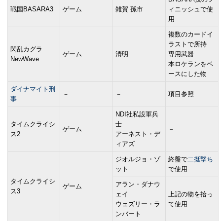
戦国BASARA3
ゲーム
雑賀 孫市
ィニッシュで使
用
複数のカードイ
ラストで所持
閃乱カグラ
ゲーム
清明
専用武器
NewWave
本ロケランをベ
ースにした物
ダイナマイト刑
－
－
項目参照
事
NDI社私設軍兵
タイムクライシ
士
ゲーム
－
ス2
アーネスト・デ
ィアズ
ジオルジョ・ゾ
終盤で
二挺撃ち
ット
で使用
タイムクライシ
アラン・ダナウ
ゲーム
ス3
ェイ
上記の物を拾っ
ウェズリー・ラ
て使用
ンバート