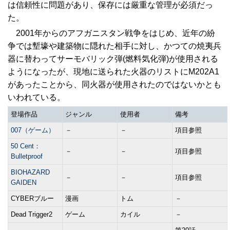
は信頼性に問題があり、保存には厳重な管理が必須だっ
た。
2001年からのアフガニスタン戦争をはじめ、近年の紛
争では塹壕や建築物に隠れた相手に対し、かつての焼夷兵
器に替わってサーモバリック弾(燃料気化弾)が使用される
ようになったが、現地に送られた火器のリストにM202A1
があったことから、同火器が使用されたのではないかとも
いわれている。
登場作品
ジャンル
使用者
備考
007（ゲーム）
－
－
項目参照
50 Cent：
－
－
項目参照
Bulletproof
BIOHAZARD
－
－
項目参照
GAIDEN
CYBERブルー
漫画
トム
－
Dead Trigger2
ゲーム
カイル
－