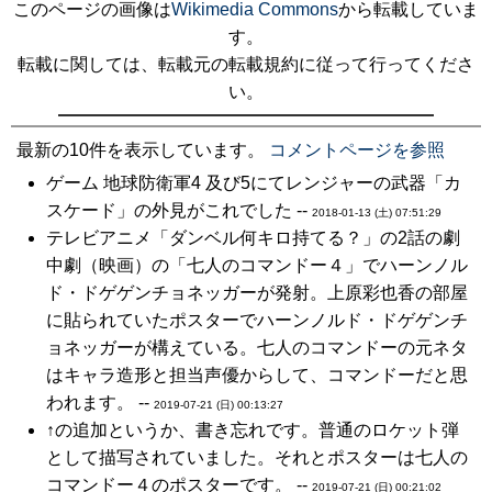
このページの画像は
Wikimedia Commons
から転載していま
す。
転載に関しては、転載元の転載規約に従って行ってくださ
い。
最新の10件を表示しています。
コメントページを参照
ゲーム 地球防衛軍4 及び5にてレンジャーの武器「カ
スケード」の外見がこれでした --
2018-01-13 (土) 07:51:29
テレビアニメ「ダンベル何キロ持てる？」の2話の劇
中劇（映画）の「七人のコマンドー４」でハーンノル
ド・ドゲゲンチョネッガーが発射。上原彩也香の部屋
に貼られていたポスターでハーンノルド・ドゲゲンチ
ョネッガーが構えている。七人のコマンドーの元ネタ
はキャラ造形と担当声優からして、コマンドーだと思
われます。 --
2019-07-21 (日) 00:13:27
↑の追加というか、書き忘れです。普通のロケット弾
として描写されていました。それとポスターは七人の
コマンドー４のポスターです。 --
2019-07-21 (日) 00:21:02