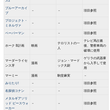
ズ2
ブルーアーカイ
－
－
項目参照
ブ
プロジェクト・
－
－
項目参照
ミネルヴァ
ペーパーマン
－
－
項目参照
テレビ局占拠
テロリストの一
ホーク B計画
映画
後、警察車両の
人
破壊に使用
ゲリラの武器庫
マーダーライセ
ジョン・マード
漫画
から入手して使
ンス牙
ック大尉
用
マーミー
漫画
駒堂麻実
－
みりたり!
－
－
項目参照
名探偵コナン
－
－
項目参照
メタルギアソリ
ッド ピースウォ
－
－
項目参照
ーカー