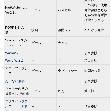
第20話
二つ同時に使用
NieR:Automata
アニメ
パスカル
発射後はどちら
Ver1.1a
も再装填せず投
げ捨てられる
ROPPEN -六
漫画
藤間シフ
ヘリから発射
篇-
Scarlett 〜スカ
ゲーム
ナセル
－
ーレット〜
WarRock
－
－
項目参照
World War Z
－
－
項目参照
アウトフォクシ
ゲーム
全プレイヤー
総弾数３発
ーズ
あぶない刑事
－
－
項目参照
うーさーのその
アニメ
れん
第05話
日暮らし 覚醒編
エクスペンダブ
ルズ3 ワールド
－
－
項目参照