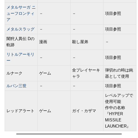
メタルサーガ ニ
ューフロンティ
－
－
項目参照
ア
メタルスラッグ
－
－
項目参照
闇狩人異伝 Dの
漫画
殺し屋弟
－
軌跡
リトルアーモリ
－
－
項目参照
ー
全プレイヤーキ
弾切れの時は鈍
ルナーク
ゲーム
ャラ
器として使用
ルパン三世
－
－
項目参照
レベルアップで
使用可能
作中の名称
レッドアラート
ゲーム
ガイ・カザマ
『HYPER
MISSILE
LAUNCHER』