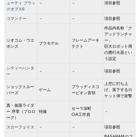
ューティ ブラッ
－
－
項目参照
クオプス6
コマンドー
－
－
項目参照
作品内名称「ク
アッドランチャ
ジオコム・ウエ
フレームアーキ
ー」
プラモデル
ポンズ
テクト
巨大ロボット用
の携行火器とい
う設定
シティーハンタ
－
－
項目参照
ー
上空に打ち上
ショックトルー
ブラッディスコ
ゲーム
げ、落下するロ
パーズ
ーピオン首領
ケット弾で攻撃
真・仮面ライダ
セーラ深町
ー 序章（プロロ
特撮
－
CIA工作員
ーグ）
スカーフェイス
－
－
項目参照
BASARA技のフ