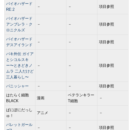
バイオハザード
－
－
項目参照
RE:2
バイオハザード
アンブレラ・ク
－
－
項目参照
ロニクルズ
バイオハザード
－
－
項目参照
デスアイランド
バキ外伝 ガイア
とシコルスキ
ー〜ときどきノ
－
－
項目参照
ムラ 二人だけど
三人暮らし〜
パニッシャー
－
－
項目参照
はたらく細胞
ベテランキラー
漫画
－
BLACK
T細胞
ぱにぽにだっし
アニメ
－
－
ゅ！
バレットガール
－
－
項目参照