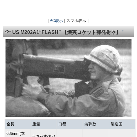
[
PC表示
| スマホ表示 ]
†
US M202A1“FLASH” 【焼夷ロケット弾発射器】
全長
重量
口径
装弾数
製造国
686mm(本
5.2kg(本体) /