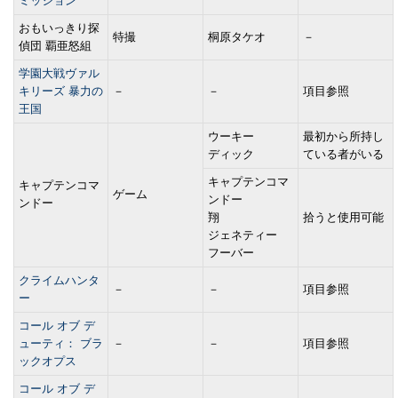
ミッション
おもいっきり探
特撮
桐原タケオ
－
偵団 覇亜怒組
学園大戦ヴァル
キリーズ 暴力の
－
－
項目参照
王国
ウーキー
最初から所持し
ディック
ている者がいる
キャプテンコマ
キャプテンコマ
ゲーム
ンドー
ンドー
翔
拾うと使用可能
ジェネティー
フーバー
クライムハンタ
－
－
項目参照
ー
コール オブ デ
ューティ： ブラ
－
－
項目参照
ックオプス
コール オブ デ