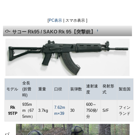
[
PC表示
| スマホ表示 ]
†
サコー Rk95 / SAKO Rk 95【突撃銃】
全長
連射速
発射形
モデル
(折畳
重量
口径
装弾数
製造国
度
式
時)
935m
600～
Rk
7.62m
フィン
m（67
3.7kg
30
750発/
S/F
95TP
m×39
ランド
5mm）
分
バ