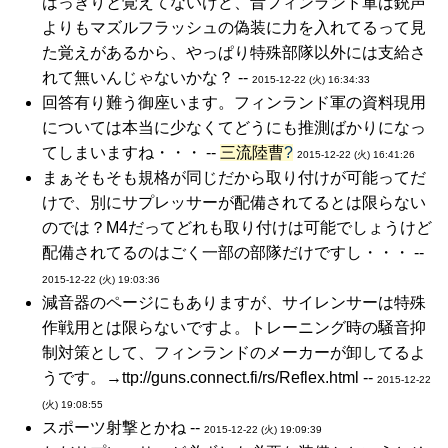
はっきりと覚えてないけど、昔フィンランド軍は銃声
よりもマズルフラッシュの偽装に力を入れてるって見
た覚えがあるから、やっぱり特殊部隊以外には支給さ
れて無いんじゃないかな？ --
2015-12-22 (火) 16:34:33
回答有り難う御座います。フィンランド軍の資料現用
については本当に少なくてどうにも推測ばかりになっ
てしまいますね・・・ --
三流陸曹
?
2015-12-22 (火) 16:41:26
まぁそもそも規格が同じだから取り付けが可能ってだ
けで、別にサプレッサーが配備されてるとは限らない
のでは？M4だってどれも取り付けは可能でしょうけど
配備されてるのはごく一部の部隊だけですし・・・ --
2015-12-22 (火) 19:03:36
減音器のページにもありますが、サイレンサーは特殊
作戦用とは限らないですよ。トレーニング時の騒音抑
制対策として、フィンランドのメーカーが卸してるよ
うです。→ttp://guns.connect.fi/rs/Reflex.html --
2015-12-22
(火) 19:08:55
スポーツ射撃とかね --
2015-12-22 (火) 19:09:39