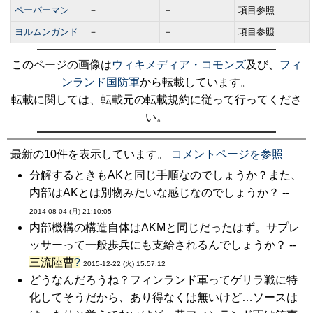
ペーパーマン
－
－
項目参照
ヨルムンガンド
－
－
項目参照
このページの画像は
ウィキメディア・コモンズ
及び、
フィ
ンランド国防軍
から転載しています。
転載に関しては、転載元の転載規約に従って行ってくださ
い。
最新の10件を表示しています。
コメントページを参照
分解するときもAKと同じ手順なのでしょうか？また、
内部はAKとは別物みたいな感じなのでしょうか？ --
2014-08-04 (月) 21:10:05
内部機構の構造自体はAKMと同じだったはず。サプレ
ッサーって一般歩兵にも支給されるんでしょうか？ --
三流陸曹
?
2015-12-22 (火) 15:57:12
どうなんだろうね？フィンランド軍ってゲリラ戦に特
化してそうだから、あり得なくは無いけど…ソースは