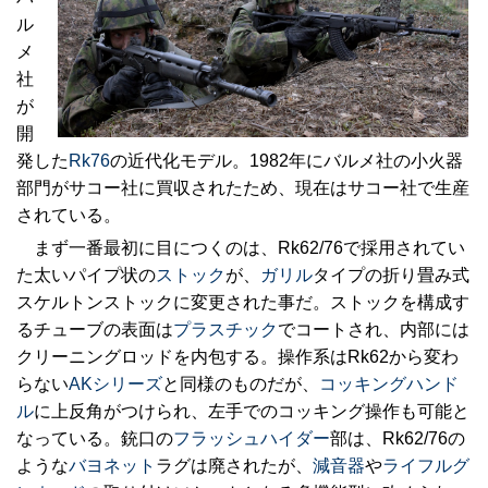
ル
メ
社
が
開
発した
Rk76
の近代化モデル。1982年にバルメ社の小火器
部門がサコー社に買収されたため、現在はサコー社で生産
されている。
まず一番最初に目につくのは、Rk62/76で採用されてい
た太いパイプ状の
ストック
が、
ガリル
タイプの折り畳み式
スケルトンストックに変更された事だ。ストックを構成す
るチューブの表面は
プラスチック
でコートされ、内部には
クリーニングロッドを内包する。操作系はRk62から変わ
らない
AKシリーズ
と同様のものだが、
コッキングハンド
ル
に上反角がつけられ、左手でのコッキング操作も可能と
なっている。銃口の
フラッシュハイダー
部は、Rk62/76の
ような
バヨネット
ラグは廃されたが、
減音器
や
ライフルグ