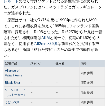
レネード
の取り付けソケットとなる多機能型に改められ
た。ガスブロックにはバヨネットラグとガスレギュレータ
ーが追加された。
原型はサコー社でRk76を元に1990年に作られたM90
で、これに各種改良を加えて1995年にフィンランド国防
陸軍に採用され、Rk95となった。Rk62/76から外見は一新
されたが、機関構造は
AKM
と同一で、初期のRk62から大
差なく、使用する
7.62mm×39弾
は前世代的と批判する声
もあるが、所謂「枯れた技術」のため堅牢で信頼性が高
い。
登場作品
ジャンル
使用者
備考
Alliance of
－
－
項目参照
Valiant Arms
Black Shot
－
－
項目参照
S.T.A.L.K.E.R.
－
－
項目参照
（ストーカー）
うぽって!!
－
－
項目参照