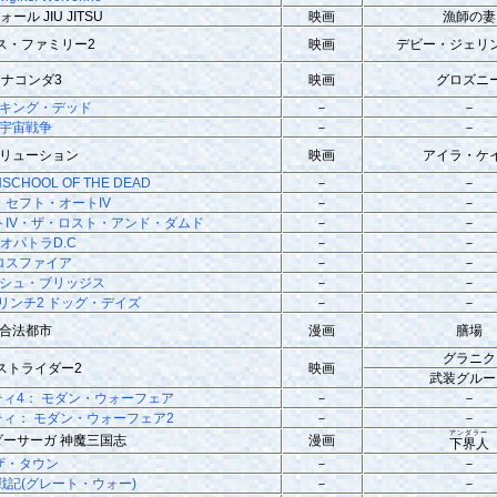
ール JIU JITSU
映画
漁師の妻
ス・ファミリー2
映画
デビー・ジェリ
アナコンダ3
映画
グロズニ
キング・デッド
－
－
宇宙戦争
－
－
リューション
映画
アイラ・ケ
CHOOL OF THE DEAD
－
－
・セフト・オートIV
－
－
IV・ザ・ロスト・アンド・ダムド
－
－
オパトラD.C
－
－
ロスファイア
－
－
シュ・ブリッジス
－
－
 リンチ2 ドッグ・デイズ
－
－
合法都市
漫画
膳場
グラニク
ストライダー2
映画
武装グルー
ティ4： モダン・ウォーフェア
－
－
ティ： モダン・ウォーフェア2
－
－
アンダラー
ーサーガ 神魔三国志
漫画
下界人
ザ・タウン
－
－
戦記(グレート・ウォー)
－
－