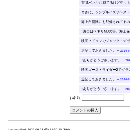
TPS,ベネリに似てるけど中々カ
まさに、シンプルイズザベスト 
海上自衛隊にも配備されてるのか
↑海自はベネリM3の筈。海上保
映画ヒドゥンでジャック・デヴリ
追記しておきました。 --
2025-0
↑ありがとうございます。 --
202
映画ゴーストライダー2でグラニ
追記しておきました。 --
2026-0
↑ありがとうございます。 --
202
お名前:
Last-modified: 2026-06-28 (日) 12:59:20 (39d)