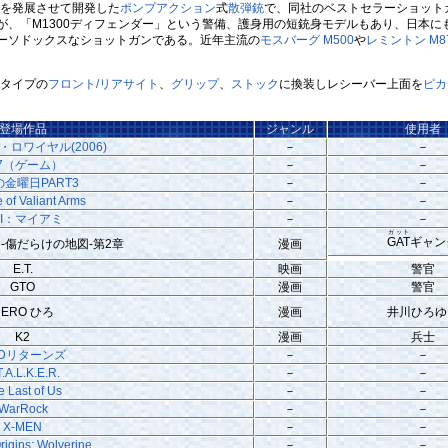
を発展させて開発した
ポンプアクション
式
散弾銃
で、同社のベストセラーショットガ
、「M1300ディフェンダー」という警備、護身用の短銃身モデルもあり、日本に
ーソドックスなショットガンである。近年主流の
モスバーグ M500
や
レミントン M8
タイプの
フロント/リアサイト
、
グリップ
、
ストック
に換装しレシーバー上面を
ピカ
登場作品
ジャンル
使用者
ノ・ロワイヤル(2006)
－
－
07（ゲーム）
－
－
の金曜日PART3
－
－
e of Valiant Arms
－
－
SI：マイアミ
－
－
ガット
GAT
ギャン
ス-傷だらけの地図-第2章
漫画
E.T.
映画
警官
GTO
漫画
警官
HERO ひろ
漫画
井川ひろゆ
K2
漫画
兵士
EDリターンズ
－
－
T.A.L.K.E.R.
－
－
e Last of Us
－
－
WarRock
－
－
X-MEN
－
－
igins: Wolverine
－
－