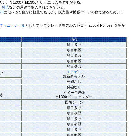
ン。M1200とM1300という二つのモデルがある。
も
狩猟
などの用途で輸入されてきている。
70
に比べると僅かに軽量であるが、販売量や拡張パーツの数で劣るためシェ
ティニーレール
としたアップグレードモデルのTPS（Tactical Police）を生産
備考
項目参照
項目参照
項目参照
項目参照
項目参照
エアガン
グ
短銃身モデル
発砲なし
発砲なし
イメージ映像
き
M1300ディフェンダー
回想シーン
項目参照
項目参照
項目参照
項目参照
項目参照
項目参照