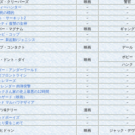
ズ・クリーパーズ
映画
警官
ィーハンター
－
－
死の標的
－
－
ト・サーキット2
－
－
シティ 復讐の女神
－
－
パー・マグナム
映画
ギャング
ンビ・コップ
－
－
ー: 新起動/ジェニシス
－
－
プ・コンタクト
映画
デール
ボビー
・ドント・ダイ
映画
ハンク
ダー：アンダーワールド
－
－
ズフロントライン
－
－
トレマーズ
－
－
サレンダー 肉弾突撃
－
－
ックさん家の史上最悪の12時間
－
－
ハザード（映画）
－
－
ド マルハワデザイア
－
－
バツ&テリー
漫画
－
ッドボーイズ
－
－
より愛をこめて
－
－
ヒドゥン
映画
ジャック・デヴ