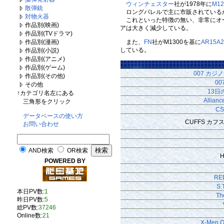
ウィンチェスター
社が1978年に
M12
散弾銃
ロングバレルで主に市販されているが
対物火器
これといった特徴の無い、非常にオ
作品別(映画)
アは大きく減少している。
作品別(TVドラマ)
また、
FN
社がM1300を基に
AR15A2
作品別(漫画)
している。
作品別(小説)
作品別(アニメ)
作品別(ゲーム)
007 カジ
作品別(その他)
0
その他
13日
↑カテゴリ名左にある
Allianc
三角形をクリック
C
データベースの使い方
CUFFS カフ
お問い合わせ
AND検索
OR検索
POWERED BY
R
S.
本日PV数:
1
Th
昨日PV数:
5
総PV数:
37246
Online数:
21
X-Men Or