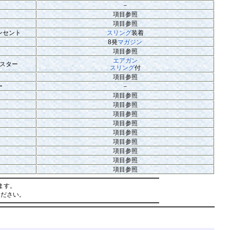
－
項目参照
項目参照
ンセント
スリング
装着
8発
マガジン
項目参照
エアガン
スター
スリング
付
項目参照
ー
－
項目参照
項目参照
項目参照
項目参照
項目参照
項目参照
項目参照
項目参照
項目参照
ます。
ください。