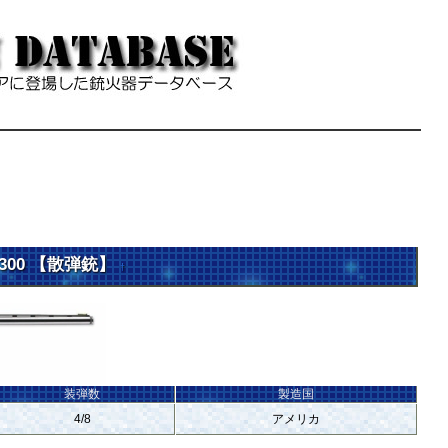
 1300 【散弾銃】
†
装弾数
製造国
4/8
アメリカ