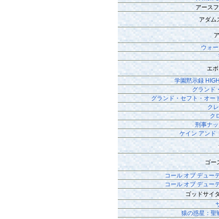
アースフォ
アダム
ウォー
エボ
学園黙示録 HIGHS
グランド
グランド・セフト・オート
クレ
ク
刑事ナッ
ケイン アンド
ゴー
コール オブ デュー
コール オブ デュー
ゴッドサイダ
猿の惑星：聖