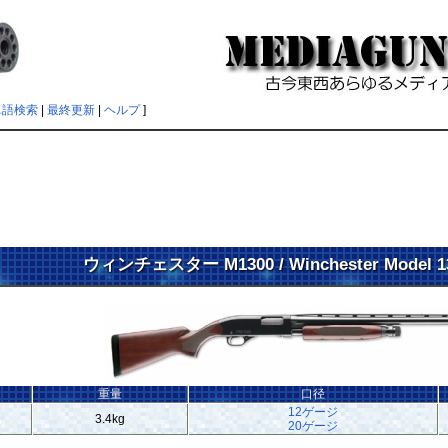
単語検索
|
最終更新
|
ヘルプ
]
ウィンチェスター M1300 / Winchester Model
重量
口径
12ゲージ
3.4kg
20ゲージ