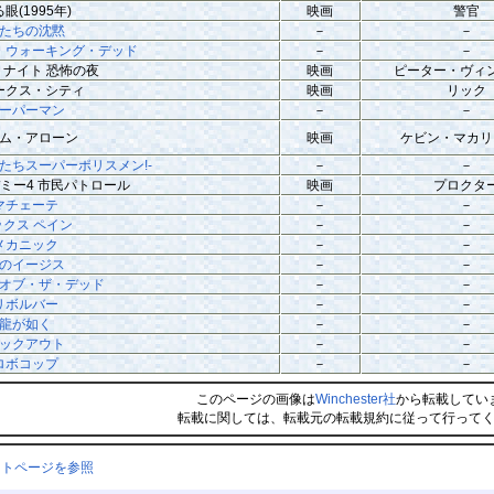
眼(1995年)
映画
警官
たちの沈黙
－
－
・ウォーキング・デッド
－
－
トナイト 恐怖の夜
映画
ピーター・ヴィ
ークス・シティ
映画
リック
ーパーマン
－
－
ム・アローン
映画
ケビン・マカリ
俺たちスーパーポリスメン!-
－
－
ミー4 市民パトロール
映画
プロクタ
マチェーテ
－
－
ックス ペイン
－
－
メカニック
－
－
のイージス
－
－
オブ・ザ・デッド
－
－
リボルバー
－
－
龍が如く
－
－
ックアウト
－
－
ロボコップ
－
－
このページの画像は
Winchester社
から転載してい
転載に関しては、転載元の転載規約に従って行って
ントページを参照