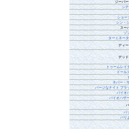
ジーパー
シテ
ショー
シン・
スー
ゾ
ターミネータ
ディー
デッド
トゥームレイ
ドール
ネバー・
パージなナイト ブラ
バイオ
バイオハザー
バ
パリ