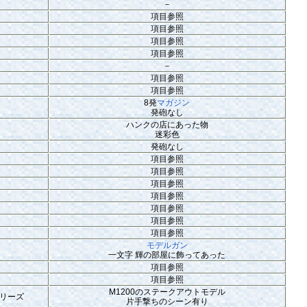
－
項目参照
項目参照
項目参照
項目参照
－
項目参照
項目参照
8発
マガジン
発砲なし
ハンクの店にあった物
迷彩色
発砲なし
項目参照
項目参照
項目参照
項目参照
項目参照
項目参照
項目参照
モデルガン
一文字 輝の部屋に飾ってあった
項目参照
項目参照
M1200のステークアウトモデル
リーズ
片手撃ちのシーン有り