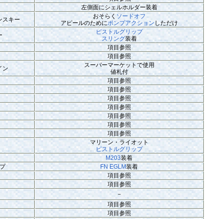
左側面にシェルホルダー装着
おそらく
ソードオフ
ンスキー
アピールのために
ポンプアクション
しただけ
ピストルグリップ
ー
スリング
装着
項目参照
項目参照
スーパーマーケットで使用
イン
値札付
項目参照
項目参照
項目参照
項目参照
項目参照
項目参照
項目参照
マリーン・ライオット
ピストルグリップ
M203
装着
プ
FN EGLM
装着
項目参照
項目参照
－
項目参照
項目参照