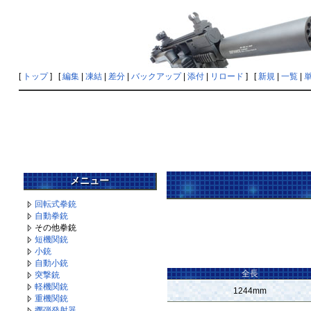
[
トップ
] [
編集
|
凍結
|
差分
|
バックアップ
|
添付
|
リロード
] [
新規
|
一覧
|
メニュー
回転式拳銃
自動拳銃
その他拳銃
短機関銃
小銃
自動小銃
全長
突撃銃
軽機関銃
1244mm
重機関銃
擲弾発射器