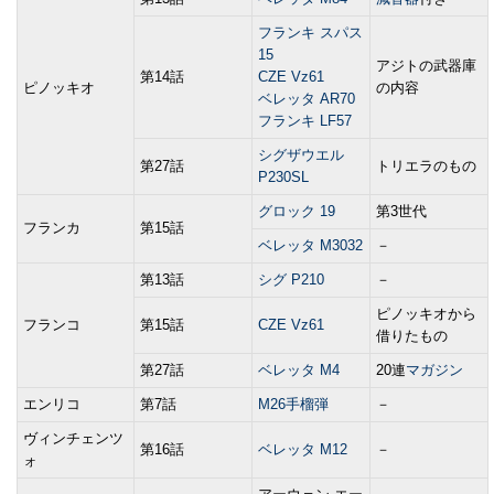
フランキ スパス
15
アジトの武器庫
第14話
CZE Vz61
ピノッキオ
の内容
ベレッタ AR70
フランキ LF57
シグザウエル
第27話
トリエラのもの
P230SL
グロック 19
第3世代
フランカ
第15話
ベレッタ M3032
－
第13話
シグ P210
－
ピノッキオから
フランコ
第15話
CZE Vz61
借りたもの
第27話
ベレッタ M4
20連
マガジン
エンリコ
第7話
M26手榴弾
－
ヴィンチェンツ
第16話
ベレッタ M12
－
ォ