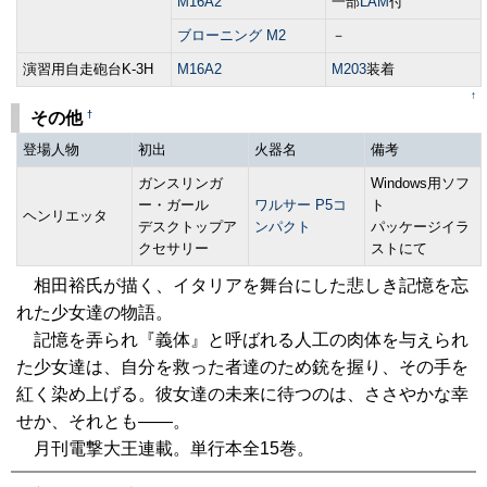
M16A2
一部
LAM
付
ブローニング M2
－
演習用自走砲台K-3H
M16A2
M203
装着
↑
†
その他
登場人物
初出
火器名
備考
ガンスリンガ
Windows用ソフ
ー・ガール
ワルサー P5コ
ト
ヘンリエッタ
デスクトップア
ンパクト
パッケージイラ
クセサリー
ストにて
相田裕氏が描く、イタリアを舞台にした悲しき記憶を忘
れた少女達の物語。
記憶を弄られ『義体』と呼ばれる人工の肉体を与えられ
た少女達は、自分を救った者達のため銃を握り、その手を
紅く染め上げる。彼女達の未来に待つのは、ささやかな幸
せか、それとも――。
月刊電撃大王連載。単行本全15巻。