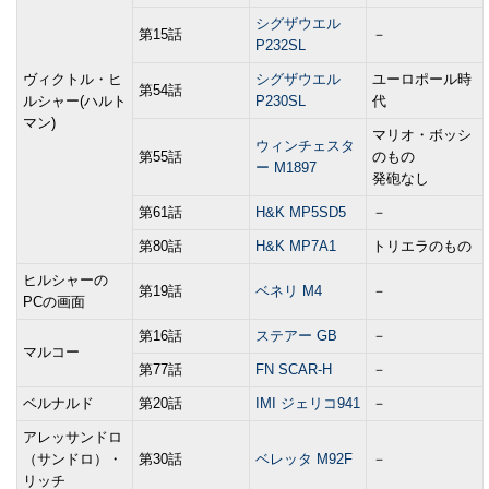
シグザウエル
第15話
－
P232SL
ヴィクトル・ヒ
シグザウエル
ユーロポール時
第54話
ルシャー(ハルト
P230SL
代
マン)
マリオ・ボッシ
ウィンチェスタ
第55話
のもの
ー M1897
発砲なし
第61話
H&K MP5SD5
－
第80話
H&K MP7A1
トリエラのもの
ヒルシャーの
第19話
ベネリ M4
－
PCの画面
第16話
ステアー GB
－
マルコー
第77話
FN SCAR-H
－
ベルナルド
第20話
IMI ジェリコ941
－
アレッサンドロ
（サンドロ）・
第30話
ベレッタ M92F
－
リッチ