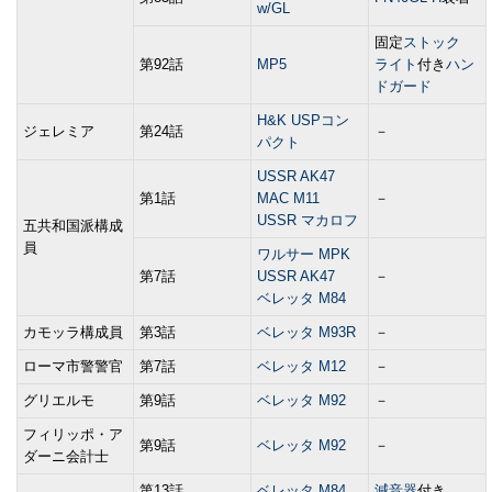
w/GL
固定
ストック
第92話
MP5
ライト
付き
ハン
ドガード
H&K USPコン
ジェレミア
第24話
－
パクト
USSR AK47
第1話
MAC M11
－
USSR マカロフ
五共和国派構成
員
ワルサー MPK
第7話
USSR AK47
－
ベレッタ M84
カモッラ構成員
第3話
ベレッタ M93R
－
ローマ市警警官
第7話
ベレッタ M12
－
グリエルモ
第9話
ベレッタ M92
－
フィリッポ・ア
第9話
ベレッタ M92
－
ダーニ会計士
第13話
ベレッタ M84
減音器
付き