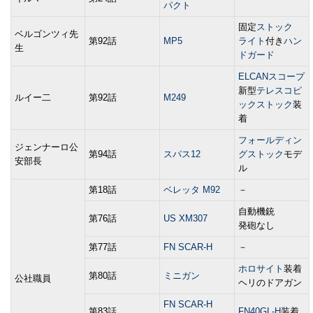
パクト
固定
ストック
ベルゴンツィ先
第92話
MP5
ライト
付き
ハン
生
ドガード
ELCANスコープ
新型
テレスコピ
ルイー二
第92話
M249
ックストック
装
着
フォールディン
ジェンナーロ公
第94話
スパス12
グストック
モデ
安部長
ル
第18話
ベレッタ M92
－
自動機銃
第76話
US XM307
発砲なし
第77話
FN SCAR-H
－
ホロサイト
装着
第80話
ミニガン
公社職員
ヘリのドアガン
FN SCAR-H
第83話
FN40GL-H
装着