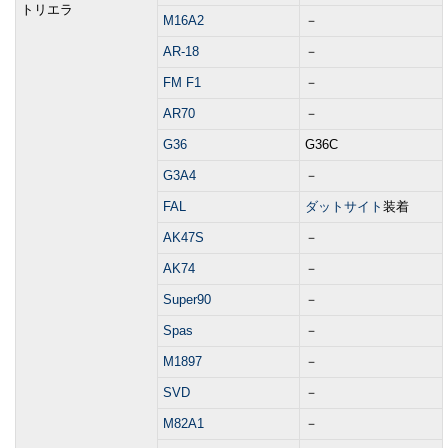
トリエラ
M16A2
－
AR-18
－
FM F1
－
AR70
－
G36
G36C
G3A4
－
FAL
ダットサイト
装着
AK47S
－
AK74
－
Super90
－
Spas
－
M1897
－
SVD
－
M82A1
－