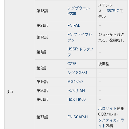
ステンレ
シグザウエル
第18話
ス、
.357SIG
モ
P239
デル
第21話
FN FAL
－
FN ファイブセ
ジョゼから渡さ
第74話
ブン
れる。発砲なし
USSR ドラグノ
第1話
－
フ
CZ75
後期型
第2話
シグ SG551
－
第16話
MG42/59
－
第30話
ベネリ M4
－
リコ
第61話
H&K HK69
－
ホロサイト
使用
CQBバレル
第77話
FN SCAR-H
タクティカルラ
イト
装着