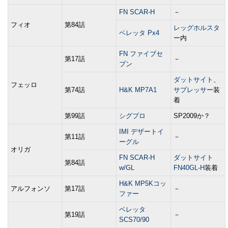
FN SCAR-H
－
フィオ
第84話
レッグホルスタ
ベレッタ Px4
ー
内
FN ファイブセ
第17話
－
ブン
ダットサイト
、
フェッロ
第74話
H&K MP7A1
サプレッサー
装
着
第99話
シグプロ
SP2009か？
IMI デザートイ
第11話
－
ーグル
オリガ
FN SCAR-H
ダットサイト
第84話
w/GL
FN40GL-H
装着
H&K MP5Kコッ
アルフォンソ
第17話
－
ファー
ベレッタ
第19話
－
SCS70/90