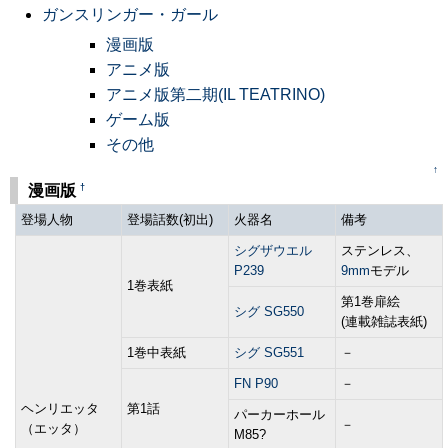
ガンスリンガー・ガール
漫画版
アニメ版
アニメ版第二期(IL TEATRINO)
ゲーム版
その他
↑
†
漫画版
登場人物
登場話数(初出)
火器名
備考
シグザウエル
ステンレス、
P239
9mm
モデル
1巻表紙
第1巻扉絵
シグ SG550
(連載雑誌表紙)
1巻中表紙
シグ SG551
－
FN P90
－
ヘンリエッタ
第1話
パーカーホール
－
（エッタ）
M85?