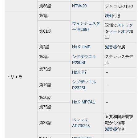
第86話
NTW-20
ジャコモのもの
第1話
銃剣
付き
ウィンチェスタ
現場で
ストック
ー M1897
第61話
を
ソードオフ
加
工
第2話
H&K UMP
減音器
付属
第3話
シグザウエル
ステンレスモデ
P230SL
ル
第75話
H&K P7
－
トリエラ
シグザウエル
第19話
－
P232SL
第30話
H&K MP7A1
－
第75話
五共和国派襲撃
ベレッタ
第37話
犯から強奪
AR70/223
減音器
付き