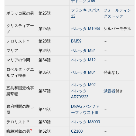
デトニクス45
フランキ スパス
フォールディン
ポラッコ家の男
第25話
12
グストック
クリスティアー
第25話
ベレッタ M1934
シルバーモデル
ノ
テロリスト？
第28話
BM59
－
マリア
第34話
ベレッタ M84
－
マリアの仲間
第34話
ベレッタ M12
－
ロベルタ・グエ
第35話
ベレッタ M84
発砲なし
ルフィ検事
ベレッタ M92
五共和国派検事
第37話
ベレッタ
減音器
付き
襲撃犯
AR70/223
政府機関の殺し
DNAG パンツァ
第44話
－
屋
ーファウストIII
テロリスト？
第50話
ベレッタ M8000
－
*1
暗殺対象の男
第52話
CZ100
－