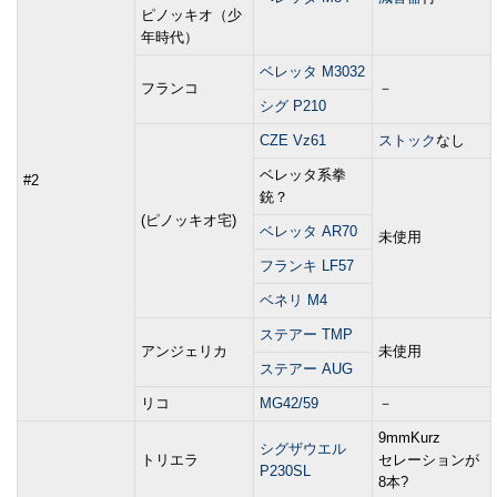
ピノッキオ（少
年時代）
ベレッタ M3032
フランコ
－
シグ P210
CZE Vz61
ストック
なし
ベレッタ系拳
#2
銃？
(ピノッキオ宅)
ベレッタ AR70
未使用
フランキ LF57
ベネリ M4
ステアー TMP
アンジェリカ
未使用
ステアー AUG
リコ
MG42/59
－
9mmKurz
シグザウエル
トリエラ
セレーションが
P230SL
8本?