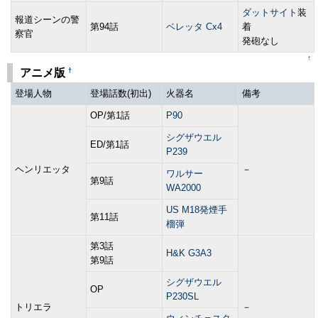
ダットサイト
装
報道シーンの警
第94話
ベレッタ Cx4
着
察官
発砲なし
↑
†
アニメ版
登場人物
登場話数(初出)
火器名
備考
OP/第1話
P90
シグザウエル
ED/第1話
P239
ヘンリエッタ
－
ワルサー
第9話
WA2000
US M18発煙手
第11話
榴弾
第3話
H&K G3A3
第9話
シグザウエル
OP
P230SL
トリエラ
－