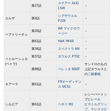
ステアー AUG
第27話
－
LSW
シグザウエル
エルザ
第4話
－
P228
IMI マイクロウ
第20話
－
ージー
ベアトリーチェ
第61話
H&K HK69
－
第34話
スペクトラ M4
－
第37話
タウルス PT92
－
ペトルーシュカ
(ペトラ)
サンドロのもの
第88話
ベレッタ M92F
上記タウルスと
の
二挺拳銃
FRオーディナン
キアーラ
第61話
－
ス MC51
レシーバートッ
プに
レール
シルビア
第61話
ベネリ M1
ピストルグリッ
プ
、
テレスコピ