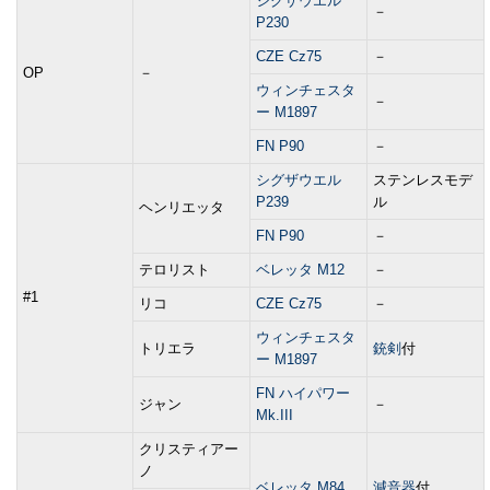
シグザウエル
－
P230
CZE Cz75
－
OP
－
ウィンチェスタ
－
ー M1897
FN P90
－
シグザウエル
ステンレスモデ
P239
ル
ヘンリエッタ
FN P90
－
テロリスト
ベレッタ M12
－
#1
リコ
CZE Cz75
－
ウィンチェスタ
トリエラ
銃剣
付
ー M1897
FN ハイパワー
ジャン
－
Mk.III
クリスティアー
ノ
ベレッタ M84
減音器
付