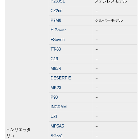
P230SL
ステンレスモデル
CZ2nd
－
P7M8
シルバーモデル
H Power
－
FSeven
－
TT-33
－
G19
－
M93R
－
DESERT E
－
MK23
－
P90
－
INGRAM
－
UZI
－
MP5A5
－
ヘンリエッタ
リコ
SG551
－