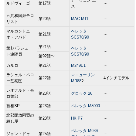
アーウェン エー
ルドヴィーゴ
第17話
－
ス
五共和国派テロ
第20話
MAC M11
－
リスト
マルカントニ
ベレッタ
第21話
－
オ・アバド
SCS70/90
第21話
第1パラシュー
ベレッタ
－
ト連隊員
SCS70/90
第92話〜
カルロ
第21話
M249E1
－
ラシェル・ペロ
マニューリン
第22話
4インチモデル
ー監察医
MR88
?
レオナルド・モ
第23話
グロック 26
－
ロ警部
首相SP
第23話
ベレッタ M8000
－
北部開放同盟の
第23話
HK P7
－
殺し屋
ベレッタ M93R
ジョン・ドゥ
第25話
－