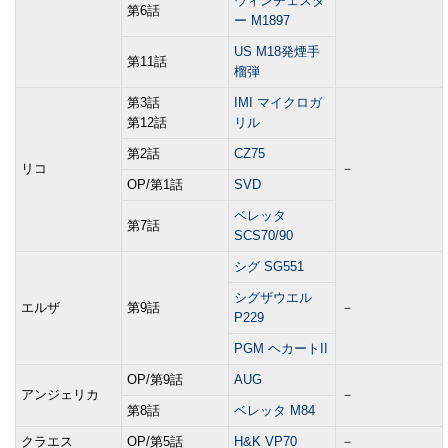
ウィンチェスタ
第6話
ー M1897
US M18発煙手
第11話
榴弾
第3話
IMI マイクロガ
第12話
リル
第2話
CZ75
リコ
－
OP/第1話
SVD
ベレッタ
第7話
SCS70/90
シグ SG551
シグザウエル
エルザ
第9話
－
P229
PGM ヘカートII
OP/第9話
AUG
アンジェリカ
－
第8話
ベレッタ M84
クラエス
OP/第5話
H&K VP70
－