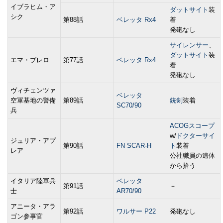
イブラヒム・ア
ダットサイト
装
シク
第88話
ベレッタ Rx4
着
発砲なし
サイレンサー
、
ダットサイト
装
エマ・ブレロ
第77話
ベレッタ Rx4
着
発砲なし
ヴィチェンツァ
ベレッタ
空軍基地の警備
第89話
銃剣
装着
SC70/90
兵
ACOGスコープ
w/
ドクターサイ
ジュリア・アプ
第90話
FN SCAR-H
ト
装着
レア
公社職員の遺体
から拾う
イタリア陸軍兵
ベレッタ
第91話
－
士
AR70/90
アニータ・アラ
第92話
ワルサー P22
発砲なし
ゴン参事官