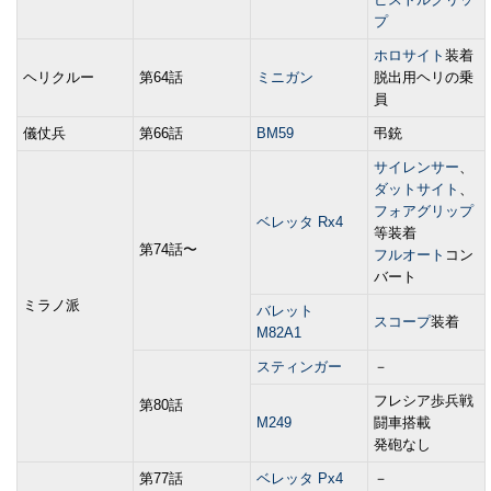
プ
ホロサイト
装着
ヘリクルー
第64話
ミニガン
脱出用ヘリの乗
員
儀仗兵
第66話
BM59
弔銃
サイレンサー
、
ダットサイト
、
フォアグリップ
ベレッタ Rx4
等装着
第74話〜
フルオート
コン
バート
ミラノ派
バレット
スコープ
装着
M82A1
スティンガー
－
フレシア歩兵戦
第80話
M249
闘車搭載
発砲なし
第77話
ベレッタ Px4
－