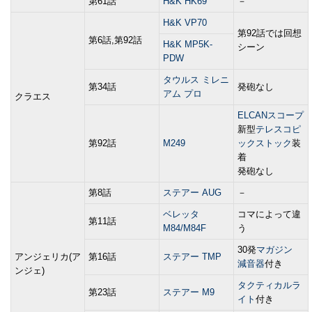
第61話
H&K HK69
－
H&K VP70
第92話では回想
第6話,第92話
H&K MP5K-
シーン
PDW
タウルス ミレニ
第34話
発砲なし
アム プロ
クラエス
ELCANスコープ
新型
テレスコピ
第92話
M249
ックストック
装
着
発砲なし
第8話
ステアー AUG
－
ベレッタ
コマによって違
第11話
M84/M84F
う
30発
マガジン
アンジェリカ(ア
第16話
ステアー TMP
減音器
付き
ンジェ)
タクティカルラ
第23話
ステアー M9
イト
付き