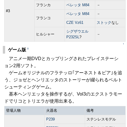
フランカ
ベレッタ M84
－
#3
ベレッタ M84
－
フランコ
CZE Vz61
ストック
なし
シグザウエル
ヒルシャー
－
P232SL
?
↑
†
ゲーム版
アニメ一期DVDとカップリングされたプレイステーシ
ョン2用ソフト。
ゲームオリジナルのフラテッロ｢アーネスト＆ピア｣を追
う、ジョゼとヘンリエッタのストーリーが綴られるベルト
シューティングゲーム。
基本ヘンリエッタを操作するが、Vol3のエクストラモー
ドでリコとトリエラが使用出来る。
登場人物
火器名
備考
P239
ステンレスモデル