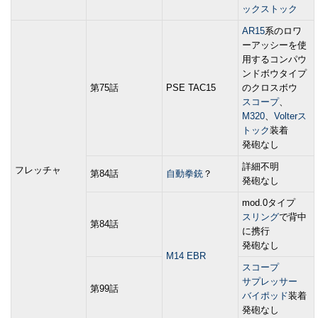
ックストック
AR15
系のロワ
ーアッシーを使
用するコンパウ
ンドボウタイプ
第75話
PSE TAC15
のクロスボウ
スコープ
、
M320
、
Volterス
トック
装着
発砲なし
詳細不明
フレッチャ
第84話
自動拳銃
？
発砲なし
mod.0タイプ
スリング
で背中
第84話
に携行
発砲なし
M14 EBR
スコープ
サプレッサー
第99話
バイポッド
装着
発砲なし