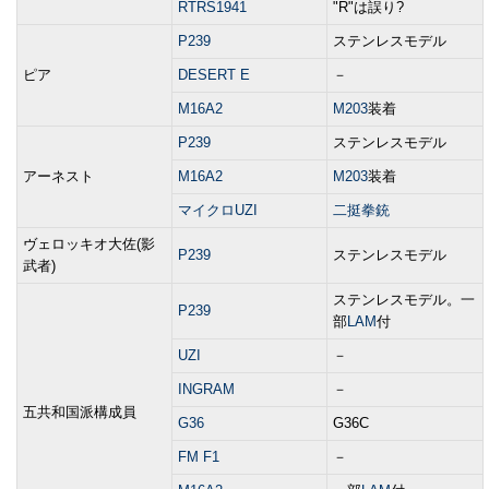
RTRS1941
"R"は誤り?
P239
ステンレスモデル
ピア
DESERT E
－
M16A2
M203
装着
P239
ステンレスモデル
アーネスト
M16A2
M203
装着
マイクロUZI
二挺拳銃
ヴェロッキオ大佐(影
P239
ステンレスモデル
武者)
ステンレスモデル。一
P239
部
LAM
付
UZI
－
INGRAM
－
五共和国派構成員
G36
G36C
FM F1
－