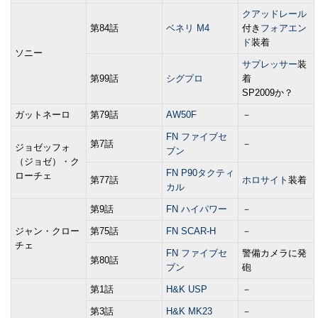
クアッドレール
第84話
ベネリ M4
付き
フォアエン
ド
装着
ソニー
サプレッサー
装
第99話
シグプロ
着
SP2009か？
ガットネーロ
第79話
AW50F
－
FN ファイブセ
第7話
－
ジョゼッフォ
ブン
（ジョゼ）・ク
FN P90タクティ
ローチェ
第77話
ホロサイト
装着
カル
第9話
FN ハイパワー
－
ジャン・クロー
第75話
FN SCAR-H
－
チェ
FN ファイブセ
警備カメラに発
第80話
ブン
砲
第1話
H&K USP
－
第3話
H&K MK23
－