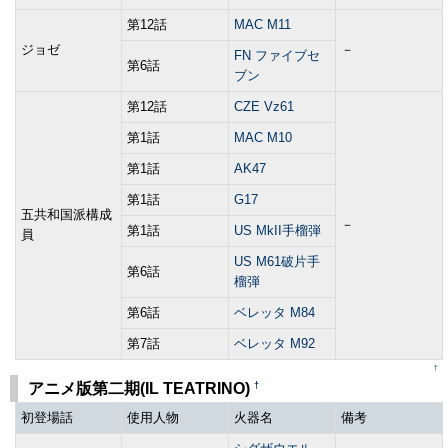
第12話
MAC M11
ジョゼ
－
FN ファイブセ
第6話
ブン
第12話
CZE Vz61
第1話
MAC M10
第1話
AK47
第1話
G17
五共和国派構成
－
第1話
US MkII手榴弾
員
US M61破片手
第6話
榴弾
第6話
ベレッタ M84
第7話
ベレッタ M92
↑
†
アニメ版第二期(IL TEATRINO)
初登場話
使用人物
火器名
備考