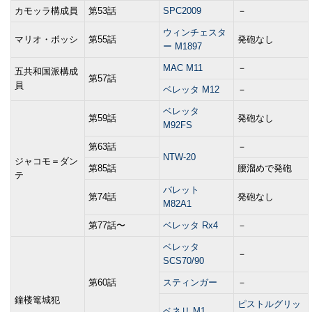
カモッラ構成員
第53話
SPC2009
－
ウィンチェスタ
マリオ・ボッシ
第55話
発砲なし
ー M1897
MAC M11
－
五共和国派構成
第57話
員
ベレッタ M12
－
ベレッタ
第59話
発砲なし
M92FS
第63話
－
NTW-20
ジャコモ＝ダン
第85話
腰溜めで発砲
テ
バレット
第74話
発砲なし
M82A1
第77話〜
ベレッタ Rx4
－
ベレッタ
－
SCS70/90
第60話
スティンガー
－
鐘楼篭城犯
ピストルグリッ
ベネリ M1