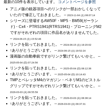
最新の10件を表示しています。
コメントページを参照
アニメ版の銃器項目へのリンクが一部おかしくなって
いたので修正しておきました。 --
2023-11-04 (土) 08:07:14
シリーズに登場するAW50F・MP5・BM59(ガーラン
ド)・Cx4・PTRS1941(RTRS1941)・ブローニングM2
ですがそれぞれの項目に作品名がありませんでした。
--
2024-06-15 (土) 15:52:46
リンクを貼っておきました。 --
2024-06-15 (土) 19:20:02
↑ありがとうございます。 --
2024-06-15 (土) 19:52:24
漫画版の自動拳銃ですがリンク繋げてもいいかと。 --
2025-05-04 (日) 07:24:56
リンクを貼っておきました。 --
2025-05-04 (日) 08:12:36
↑ありがとうございます。 --
2025-05-04 (日) 10:14:43
TMPとベレッタM4のマガジン・ベネリM1のピストル
グリップですがそれぞれリンク繋げてもいいかと。 --
2026-03-03 (火) 06:55:59
リンクを貼っておきました。 --
2026-03-03 (火) 08:38:14
↑ありがとうございます。 --
2026-03-03 (火) 09:37:31