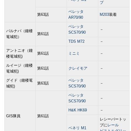
プ
ベレッタ
第63話
M203
装着
AR70/90
ベレッタ
－
バルナバ（鐘楼
SCS70/90
第61話
篭城犯）
TDS M72
－
アントニオ（鐘
第61話
ミニミ
－
楼篭城犯)
ルイージ（鐘楼
第61話
クレイモア
－
篭城犯)
グイド（鐘楼篭
ベレッタ
第63話
－
城犯)
SCS70/90
ベレッタ
－
SCS70/90
H&K HK69
－
GIS隊員
第61話
レシーバートッ
プに
レール
ベネリ M1
ピストルグリッ