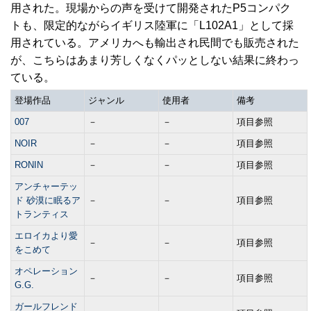
用された。現場からの声を受けて開発されたP5コンパク
トも、限定的ながらイギリス陸軍に「L102A1」として採
用されている。アメリカへも輸出され民間でも販売された
が、こちらはあまり芳しくなくパッとしない結果に終わっ
ている。
登場作品
ジャンル
使用者
備考
007
－
－
項目参照
NOIR
－
－
項目参照
RONIN
－
－
項目参照
アンチャーテッ
ド 砂漠に眠るア
－
－
項目参照
トランティス
エロイカより愛
－
－
項目参照
をこめて
オペレーション
－
－
項目参照
G.G.
ガールフレンド