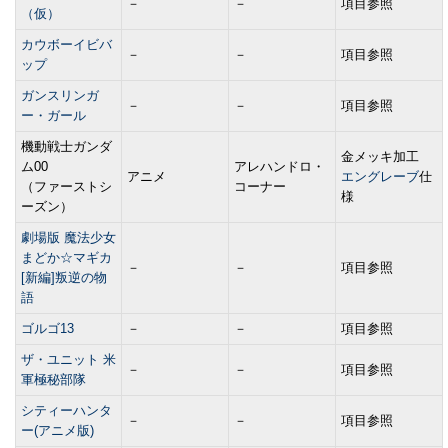
－
－
項目参照
（仮）
カウボーイビバ
－
－
項目参照
ップ
ガンスリンガ
－
－
項目参照
ー・ガール
機動戦士ガンダ
金メッキ加工
ム00
アレハンドロ・
アニメ
エングレーブ
仕
（ファーストシ
コーナー
様
ーズン）
劇場版 魔法少女
まどか☆マギカ
－
－
項目参照
[新編]叛逆の物
語
ゴルゴ13
－
－
項目参照
ザ・ユニット 米
－
－
項目参照
軍極秘部隊
シティーハンタ
－
－
項目参照
ー(アニメ版)