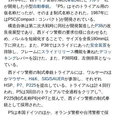
が開発した小型
自動拳銃
。『P5』はそのトライアル用の
仮名称だったが、そのまま制式名称とされた。1987年に
はP5C(Compact：コンパクト)が開発されている。
構造自体は第二次大戦時に同社が開発製造した
P38
の改
良発展型であり、西ドイツ警察の要求仕様に合わせるた
め、バレルを短縮化することで、サイズを全長180mm以
下に抑えた。また、P38ではスライドにあった
安全装置
を
排除し、フレームに
スライドリリース
機能を兼ねた
デコッ
キング
レバーを設けた。また、P38同様、左側排莢となっ
ている。
西ドイツ警察の制式拳銃トライアルには、ワルサーのほ
か
マウザー
、
H&K
、
SIG/SAUER
が参加し、それぞれ
HSP、
P7
、
P225
を提出している。トライアルは計４回行
*1
われ、P5は3回目のトライアルで全過程をクリアし
、
P225(制式名称P6)やP7と並んで、西ドイツ警察の制式拳
銃として採用された。
P5は本国ドイツのほか、オランダ警察や台湾警察で採