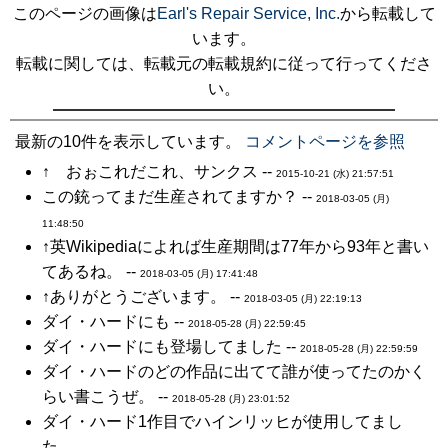
このページの画像は
Earl's Repair Service, Inc.
から転載して
います。
転載に関しては、転載元の転載規約に従って行ってくださ
い。
最新の10件を表示しています。
コメントページを参照
↑ おぉこれだこれ、サンクス --
2015-10-21 (水) 21:57:51
この銃ってまだ生産されてますか？ --
2018-03-05 (月)
11:48:50
↑英Wikipediaによれば生産期間は77年から93年と書い
てあるね。 --
2018-03-05 (月) 17:41:48
↑ありがとうございます。 --
2018-03-05 (月) 22:19:13
ダイ・ハードにも --
2018-05-28 (月) 22:59:45
ダイ・ハードにも登場してました --
2018-05-28 (月) 22:59:59
ダイ・ハードのどの作品に出てて誰が使ってたのかく
らい書こうぜ。 --
2018-05-28 (月) 23:01:52
ダイ・ハード1作目でハインリッヒが使用してまし
た。