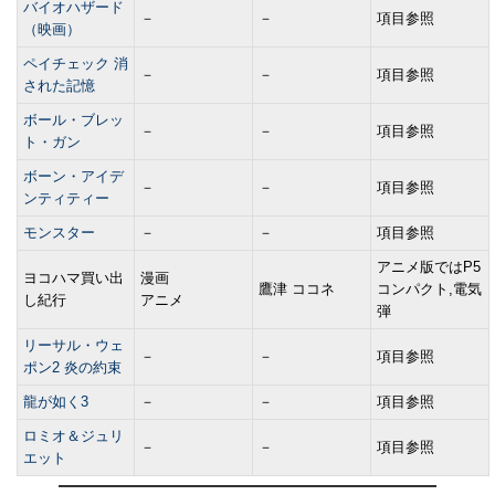
バイオハザード
－
－
項目参照
（映画）
ペイチェック 消
－
－
項目参照
された記憶
ボール・ブレッ
－
－
項目参照
ト・ガン
ボーン・アイデ
－
－
項目参照
ンティティー
モンスター
－
－
項目参照
アニメ版ではP5
ヨコハマ買い出
漫画
鷹津 ココネ
コンパクト,電気
し紀行
アニメ
弾
リーサル・ウェ
－
－
項目参照
ポン2 炎の約束
龍が如く3
－
－
項目参照
ロミオ＆ジュリ
－
－
項目参照
エット