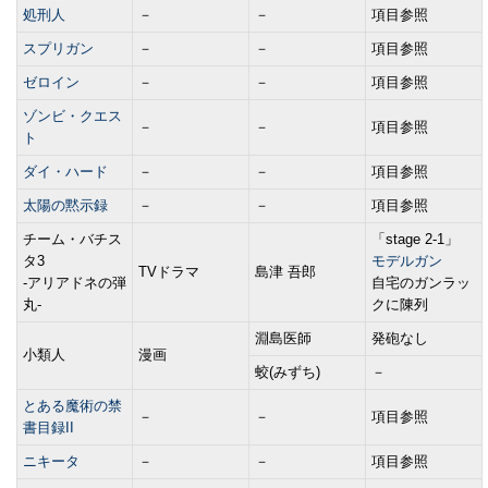
処刑人
－
－
項目参照
スプリガン
－
－
項目参照
ゼロイン
－
－
項目参照
ゾンビ・クエス
－
－
項目参照
ト
ダイ・ハード
－
－
項目参照
太陽の黙示録
－
－
項目参照
チーム・バチス
「stage 2-1」
タ3
モデルガン
TVドラマ
島津 吾郎
-アリアドネの弾
自宅のガンラッ
丸-
クに陳列
淵島医師
発砲なし
小類人
漫画
蛟(みずち)
－
とある魔術の禁
－
－
項目参照
書目録II
ニキータ
－
－
項目参照