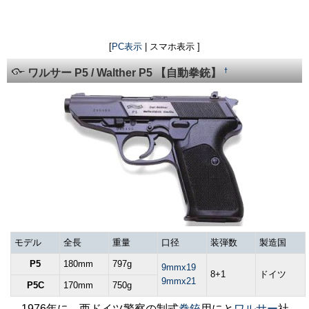
[
PC表示
| スマホ表示 ]
†
ワルサー P5 / Walther P5 【自動拳銃】
モデル
全長
重量
口径
装弾数
製造国
P5
180mm
797g
9mmx19
8+1
ドイツ
9mmx21
P5C
170mm
750g
1976年に、西ドイツ警察の制式
拳銃
用にと
ワルサー
社