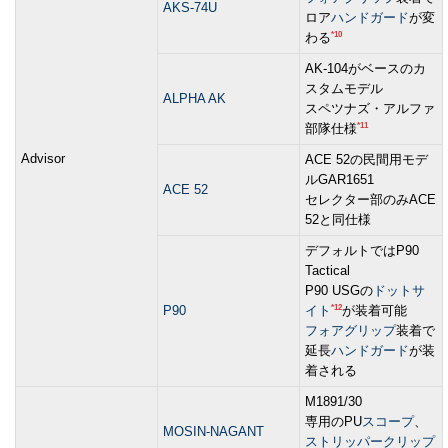
AKS-74U
ロア
ハンドガード
が変
*10
わる
AK-104がベースのカ
スタムモデル
ALPHA AK
スペツナズ・アルファ
*11
部隊仕様
Advisor
ACE 52の民間用モデ
ルGAR1651
ACE 52
セレクター部のみACE
52と同仕様
デフォルトではP90
Tactical
P90 USGの
ドットサ
*12
P90
イト
が装着可能
フォアグリップ
装着で
延長
ハンドガード
が装
着される
M1891/30
専用のPU
スコープ
、
MOSIN-NAGANT
ストリッパークリップ