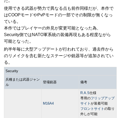
た。
使用できる武器が勢力で異なる点も前作同様だが、本作で
はCOOPモードやPvPモードの一部でその制限が無くなっ
ている。
本作ではプレイヤーの外見が変更可能となった為、
Security側ではNATO軍系統の装備再現もある程度ながら
可能となった。
約半年毎に大型アップデートが行われており、過去作から
のリメイクを含む新たなステージや銃器等が追加されてい
る。
Security
兵種または武器ジャン
登場銃器
備考
ル
R.A.S
仕様
専用の
フリップアップ
M16A4
サイト
が装着可能
フロントサイト
の取り
外しが可能