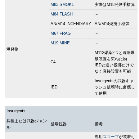
M83 SMOKE
実際はM18発煙手榴弾
M84 FLASH
－
AN/M14 INCENDIARY
AN/M14焼夷手榴弾
M67 FRAG
－
M19 MINE
－
爆発物
M112爆薬2つと遠隔爆
破装置を束ねた物
C4
IEDと違い投擲だけで
なく直接設置も可能
Insurgentsの武器キャ
IED
ッシュ破壊時に鹵獲し
て使用
Insurgents
兵種または武器ジャン
登場銃器
備考
ル
専用
スコープ
が装着可