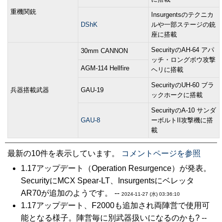
重機関銃
Insurgentsのテクニカ
DShK
ルや一部ステージの銃
座に搭載
SecurityのAH-64 アパ
30mm CANNON
ッチ・ロングボウ攻撃
AGM-114 Hellfire
ヘリに搭載
SecurityのUH-60 ブラ
兵器搭載武器
GAU-19
ックホークに搭載
SecurityのA-10 サンダ
GAU-8
ーボルトII攻撃機に搭
載
最新の10件を表示しています。
コメントページを参照
1.17アップデート（Operation Resurgence）が発表。
SecurityにMCX Spear-LT、Insurgentsにベレッタ
AR70が追加のようです。 --
2024-11-27 (水) 03:36:10
1.17アップデート、F2000も追加され両陣営で使用可
能となる様子。陣営毎に別武器扱いになるのかも? --