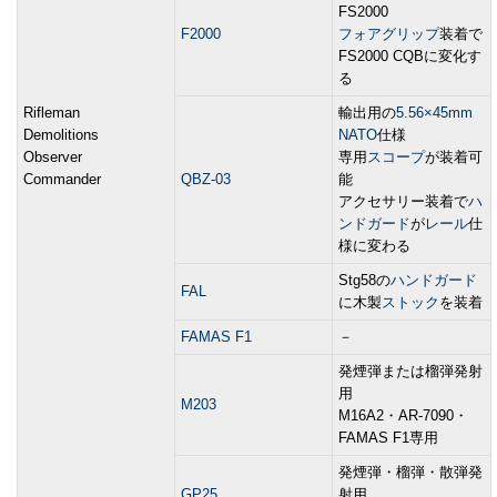
FS2000
F2000
フォアグリップ
装着で
FS2000 CQBに変化す
る
Rifleman
輸出用の
5.56×45mm
Demolitions
NATO
仕様
Observer
専用
スコープ
が装着可
Commander
QBZ-03
能
アクセサリー装着で
ハ
ンドガード
が
レール
仕
様に変わる
Stg58の
ハンドガード
FAL
に木製
ストック
を装着
FAMAS F1
－
発煙弾または榴弾発射
用
M203
M16A2・AR-7090・
FAMAS F1専用
発煙弾・榴弾・散弾発
GP25
射用