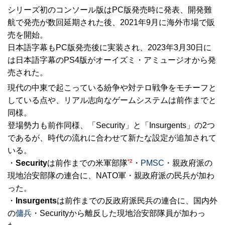
シリーズ初のコンソール版はPC版発売時に発表、開発難
航で発売が数回延期された後、2021年9月に海外市場で販
売を開始。
日本語字幕もPC版発売後に実装され、2023年3月30日に
は日本語字幕のPS4版がオーイズミ・アミュージオから発
売された。
現代の中東で起こっている紛争や対テロ戦争をモチーフと
している点や、リアル志向なゲームシステムは前作までと
同様。
登場勢力も前作同様、「Security」と「Insurgents」の2つ
であるが、時代の流れに合わせて新たな設定が追加されて
いる。
*2
・
Security
は前作までの米軍部隊
・
PMSC
・親政府派の
現地治安部隊の連合に、NATO軍・親政府派の民兵が加わ
った。
・
Insurgents
は前作までの反政府派民兵の連合に、国内外
の
傭兵
・Securityから離反した現地治安部隊員が加わっ