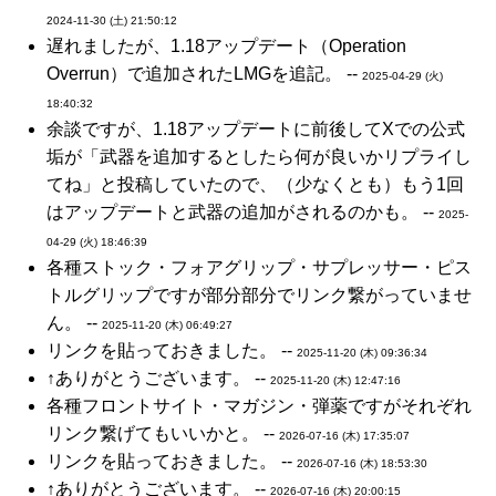
2024-11-30 (土) 21:50:12
遅れましたが、1.18アップデート（Operation
Overrun）で追加されたLMGを追記。 --
2025-04-29 (火)
18:40:32
余談ですが、1.18アップデートに前後してXでの公式
垢が「武器を追加するとしたら何が良いかリプライし
てね」と投稿していたので、（少なくとも）もう1回
はアップデートと武器の追加がされるのかも。 --
2025-
04-29 (火) 18:46:39
各種ストック・フォアグリップ・サプレッサー・ピス
トルグリップですが部分部分でリンク繋がっていませ
ん。 --
2025-11-20 (木) 06:49:27
リンクを貼っておきました。 --
2025-11-20 (木) 09:36:34
↑ありがとうございます。 --
2025-11-20 (木) 12:47:16
各種フロントサイト・マガジン・弾薬ですがそれぞれ
リンク繋げてもいいかと。 --
2026-07-16 (木) 17:35:07
リンクを貼っておきました。 --
2026-07-16 (木) 18:53:30
↑ありがとうございます。 --
2026-07-16 (木) 20:00:15