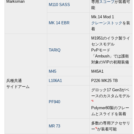
Marksman
専用
スコープ
が装着可
M110 SASS
能
Mk.14 Mod 1
MK 14 EBR
クレーンストック
を装
着
M1951のイラク製ライ
センスモデル
TARIQ
PvPモード
「Ambush」では護衛
対象のVIPの初期装備
M45
M45A1
兵種共通
L106A1
P226 MK25 TB
サイドアーム
グロック17 Gen3がベ
ースのカスタムモデル
*5
PF940
Polymer80製のフレー
ムとスライドを装着
多数の専用アクセサリ
MR 73
*6
ー
が装着可能