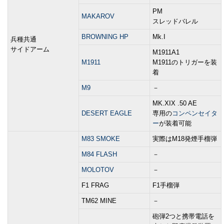
PM
MAKAROV
スレッドバレル
BROWNING HP
Mk.I
兵種共通
サイドアーム
M1911A1
M1911
M1911のトリガーを装
着
M9
－
MK.XIX .50 AE
DESERT EAGLE
専用の
コンペンセイタ
ー
が装着可能
M83 SMOKE
実際はM18発煙手榴弾
M84 FLASH
－
MOLOTOV
－
F1 FRAG
F1手榴弾
TM62 MINE
－
砲弾2つと携帯電話を