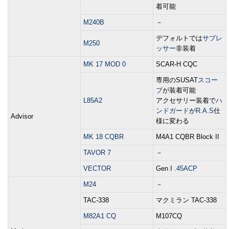
着可能
M240B
－
デフォルトでは
サプレ
M250
ッサー
非装着
MK 17 MOD 0
SCAR-H CQC
専用のSUSAT
スコー
プ
が装着可能
L85A2
アクセサリー装着で
ハ
ンドガード
が
R.A.S
仕
Advisor
様に変わる
MK 18 CQBR
M4A1 CQBR Block II
TAVOR 7
－
VECTOR
Gen I
.45ACP
M24
－
TAC-338
マクミラン TAC-338
M82A1 CQ
M107CQ