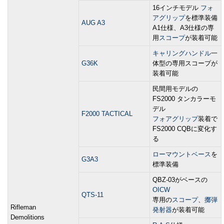
16インチモデル
フォ
アグリップ
を標準装備
AUG A3
A1仕様、A3仕様の専
用
スコープ
が装着可能
キャリングハンドル
一
G36K
体型の専用スコープが
装着可能
民間用モデルの
FS2000 タンカラーモ
デル
F2000 TACTICAL
フォアグリップ
装着で
FS2000 CQBに変化す
る
ローマウントベース
を
G3A3
標準装備
QBZ-03がベースの
OICW
QTS-11
専用の
スコープ
、
擲弾
Rifleman
発射器
が装着可能
Demolitions