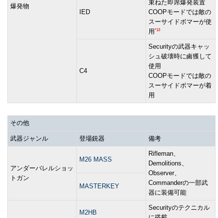
束ねた即席爆発装置
爆発物
IED
COOPモードでは敵の
スーサイドボマーが使
*13
用
Securityの武器キャッ
シュ破壊時に鹵獲して
使用
C4
COOPモードでは敵の
スーサイドボマーが着
用
その他
武器ジャンル
登場銃器
備考
Rifleman、
M26 MASS
Demolitions、
アンダーバレルショッ
Observer、
トガン
Commanderの一部武
MASTERKEY
器に装備可能
Securityのテクニカル
M2HB
に搭載