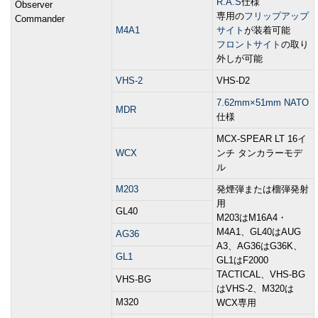
R.A.S
仕様
Observer
専用の
フリップアップ
Commander
M4A1
サイト
が装着可能
フロントサイト
の取り
外しが可能
VHS-2
VHS-D2
7.62mm×51mm NATO
MDR
仕様
MCX-SPEAR LT 16イ
WCX
ンチ タンカラーモデ
ル
M203
発煙弾または榴弾発射
用
GL40
M203はM16A4・
M4A1、GL40はAUG
AG36
A3、AG36はG36K、
GL1
GL1はF2000
TACTICAL、VHS-BG
VHS-BG
はVHS-2、M320は
M320
WCX専用