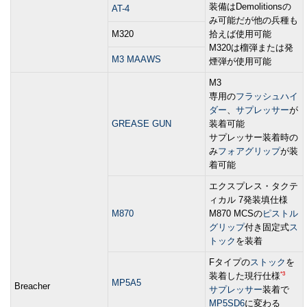
装備はDemolitionsの
AT-4
み可能だが他の兵種も
M320
拾えば使用可能
M320は榴弾または発
M3 MAAWS
煙弾が使用可能
M3
専用の
フラッシュハイ
ダー
、
サプレッサー
が
GREASE GUN
装着可能
サプレッサー装着時の
み
フォアグリップ
が装
着可能
エクスプレス・タクテ
ィカル 7発装填仕様
M870
M870 MCSの
ピストル
グリップ
付き固定式
ス
トック
を装着
Fタイプの
ストック
を
*3
装着した現行仕様
MP5A5
Breacher
サプレッサー
装着で
MP5SD6
に変わる