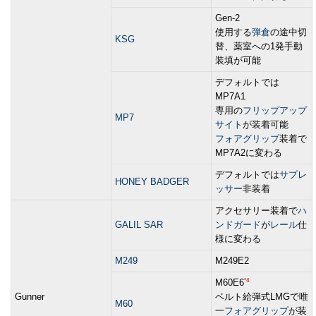
Gen-2
使用する
弾倉
の途中切
KSG
替、薬室への1発手動
装填が可能
デフォルトでは
MP7A1
専用の
フリップアップ
MP7
サイト
が装着可能
フォアグリップ
装着で
MP7A2に変わる
デフォルトでは
サプレ
HONEY BADGER
ッサー
非装着
アクセサリー装着で
ハ
GALIL SAR
ンドガード
が
レール
仕
様に変わる
M249
M249E2
*4
M60E6
Gunner
ベルト給弾式LMGで唯
M60
一
フォアグリップ
が装