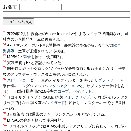
お名前:
*1
2023年12月に親会社のSaber Interactiveによるレイオフで閉鎖され、同
社内のいち開発チームに再編された。
*2
A-10 サンダーボルトII攻撃機や一部武器の存在から、今作では
陸軍
・
海兵隊
・空軍が派遣されている模様。
*3
MP5A2の
弾倉
も拾って使用可能。
*4
実装当初はE4と誤記されていた。
*5
開発時は純正のグロック17だったが発売直前に収録中止となり、発売
後のアップデートでカスタムモデルが収録された。
*6
スピードローダー
、車のオイルフィルターを使った
サプレッサー
、狙
撃仕様のロングバレル（
シングルアクション
化。サプレッサー仕様もあ
り）、狙撃仕様専用の2.5倍率
スコープ
、
バイポッド
。
*7
リコイルグリップではAIMの木製
フォアグリップ
、それ以外のフォアグ
リップではZenit製B-30
ハンドガード
に変わり、マスターキーでは取り除
かれる。
*8
3人称視点では通常のチャージングハンドルとなっている。
*9
MP5A5の弾倉も拾って使用可能。
*10
リコイルグリップではAIMの木製フォアグリップに変わり、それ以外