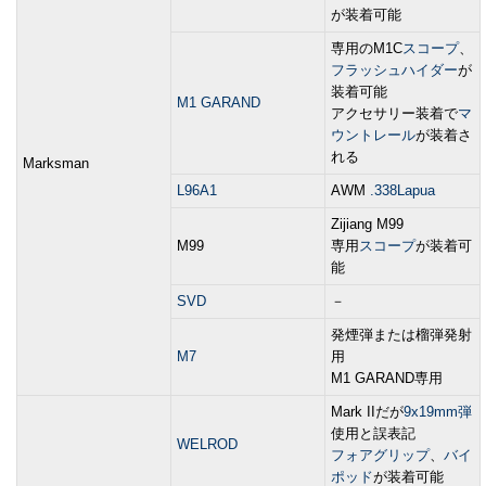
が装着可能
専用のM1C
スコープ
、
フラッシュハイダー
が
装着可能
M1 GARAND
アクセサリー装着で
マ
ウントレール
が装着さ
れる
Marksman
L96A1
AWM
.338Lapua
Zijiang M99
M99
専用
スコープ
が装着可
能
SVD
－
発煙弾または榴弾発射
M7
用
M1 GARAND専用
Mark IIだが
9x19mm弾
使用と誤表記
WELROD
フォアグリップ
、
バイ
ポッド
が装着可能