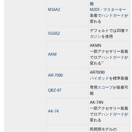
能
M16A2
M203
・
マスターキー
装着で
ハンドガード
が
変わる
デフォルトでは20連
マ
SG552
ガジン
を使用
AKMN
一部アクセサリー装着
AKM
でロア
ハンドガード
が
*7
変わる
AR70/90
AR-7090
バイポッド
を標準装備
専用
スコープ
が装着可
QBZ-97
能
AK-74N
一部アクセサリー装着
AK-74
でロア
ハンドガード
が
変わる
民間用モデルの