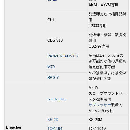
AKM・AK-74専用
発煙弾または榴弾発射
GL1
用
F2000専用
発煙弾・榴弾・散弾発
QLG-91B
射用
QBZ-97専用
装備はDemolitionsの
PANZERFAUST 3
み可能だが他の兵種も
M79
拾えば使用可能
M79は榴弾または発煙
RPG-7
弾が使用可能
Mk.IV
スコープマウントベー
STERLING
スを標準装備
サプレッサー
装着で
Mk.Vに変わる
KS-23
KS-23M
Breacher
TOZ-194
TOZ-194M