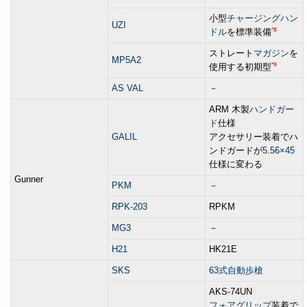
小型
チャージングハン
UZI
*8
ドル
を標準装備
ストレート
マガジン
を
MP5A2
*9
使用する初期型
AS VAL
－
ARM 木製
ハンドガー
ド
仕様
GALIL
アクセサリー装着でハ
ンドガードが
5.56×45
仕様に変わる
Gunner
PKM
－
RPK-203
RPKM
MG3
－
H21
HK21E
SKS
63式自動歩槍
AKS-74UN
フォアグリップ
装着で