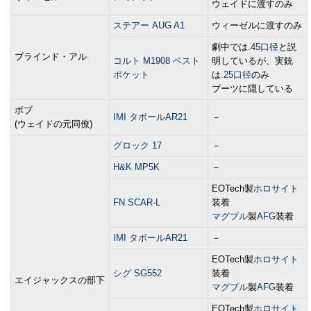
ウェイドに渡すのみ
ステアー AUG A1
ウィーゼルに渡すのみ
劇中では
.45口径
と説
ブラインド・アル
コルト M1908 ベスト
明しているが、実銃
ポケット
は
.25口径
のみ
ブーツに隠している
ボブ
IMI タボールAR21
－
(ウェイドの元同僚)
グロック 17
－
H&K MP5K
－
EOTech製
ホロサイト
FN SCAR-L
装着
マグプル
製
AFG
装着
IMI タボールAR21
－
EOTech製
ホロサイト
シグ SG552
装着
エイジャックスの部下
マグプル
製
AFG
装着
EOTech製
ホロサイト