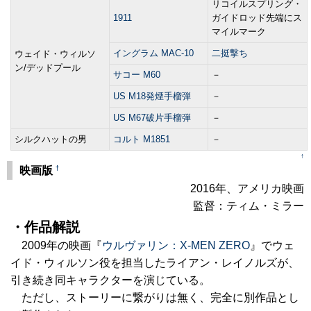
リコイルスプリング・
1911
ガイドロッド先端にス
マイルマーク
イングラム MAC-10
二挺撃ち
ウェイド・ウィルソ
ン/デッドプール
サコー M60
－
US M18発煙手榴弾
－
US M67破片手榴弾
－
シルクハットの男
コルト M1851
－
↑
†
映画版
2016年、アメリカ映画
監督：ティム・ミラー
・作品解説
2009年の映画『
ウルヴァリン：X-MEN ZERO
』でウェ
イド・ウィルソン役を担当したライアン・レイノルズが、
引き続き同キャラクターを演じている。
ただし、ストーリーに繋がりは無く、完全に別作品とし