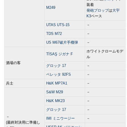
装着
M249
発砲プロップ
は
大宇
K3
ベース
UTAS UTS-15
－
TDS M72
－
US M67破片手榴弾
－
ホワイトクロームモデ
TİSAŞ ジガナ F
ル
酒場の客
グロック 17
－
ベレッタ 92FS
－
兵士
H&K MP7A1
－
S&W M29
－
H&K MK23
－
グロック 17
－
－
IMI ミニウージー
－
(最終対決用に準備し