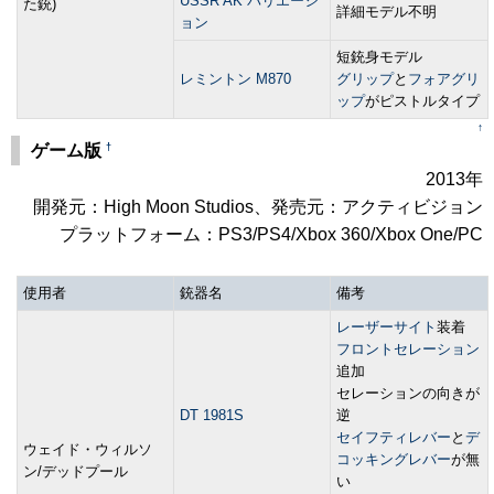
USSR AK バリエーシ
た銃)
詳細モデル不明
ョン
短銃身モデル
レミントン M870
グリップ
と
フォアグリ
ップ
がピストルタイプ
↑
†
ゲーム版
2013年
開発元：High Moon Studios、発売元：アクティビジョン
プラットフォーム：PS3/PS4/Xbox 360/Xbox One/PC
使用者
銃器名
備考
レーザーサイト
装着
フロントセレーション
追加
セレーションの向きが
DT 1981S
逆
セイフティレバー
と
デ
ウェイド・ウィルソ
コッキングレバー
が無
ン/デッドプール
い