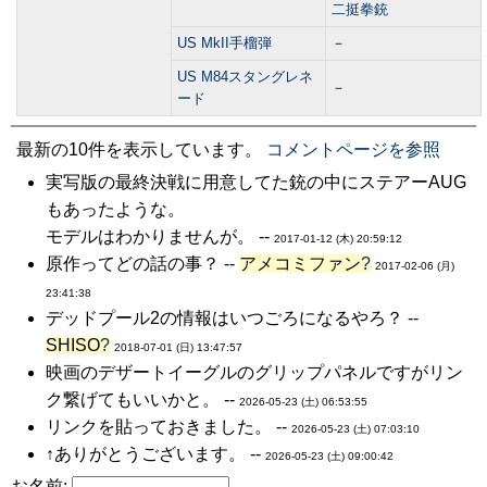
二挺拳銃
US MkII手榴弾
－
US M84スタングレネ
－
ード
最新の10件を表示しています。
コメントページを参照
実写版の最終決戦に用意してた銃の中にステアーAUG
もあったような。
モデルはわかりませんが。 --
2017-01-12 (木) 20:59:12
原作ってどの話の事？ --
アメコミファン
?
2017-02-06 (月)
23:41:38
デッドプール2の情報はいつごろになるやろ？ --
SHISO
?
2018-07-01 (日) 13:47:57
映画のデザートイーグルのグリップパネルですがリン
ク繋げてもいいかと。 --
2026-05-23 (土) 06:53:55
リンクを貼っておきました。 --
2026-05-23 (土) 07:03:10
↑ありがとうございます。 --
2026-05-23 (土) 09:00:42
お名前: