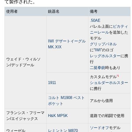
て製作された。
使用者
銃器名
備考
.50AE
バレル上面に
ピカティ
ニーレール
を追加した
モデル
IWI デザートイーグル
グリップパネル
MK.XIX
に“
IWI
”のロゴ
レッグホルスター
に携
ウェイド・ウィルソ
行
ン/デッドプール
二挺拳銃
時もあり
*1
カスタムモデル
1911
ショルダーホルスター
に携行
コルト M1908 ベスト
アルから借用
ポケット
フランシス・フリーマ
H&K MP5K
道路での戦闘で使用
ン/エイジャックス
ソードオフ
モデル
ウィーゼル
レミントン M870