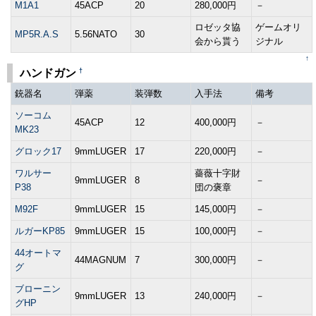
M1A1
45ACP
20
280,000円
－
ロゼッタ協
ゲームオリ
MP5R.A.S
5.56NATO
30
会から貰う
ジナル
↑
†
ハンドガン
銃器名
弾薬
装弾数
入手法
備考
ソーコム
45ACP
12
400,000円
－
MK23
グロック17
9mmLUGER
17
220,000円
－
ワルサー
薔薇十字財
9mmLUGER
8
－
P38
団の褒章
M92F
9mmLUGER
15
145,000円
－
ルガーKP85
9mmLUGER
15
100,000円
－
44オートマ
44MAGNUM
7
300,000円
－
グ
ブローニン
9mmLUGER
13
240,000円
－
グHP