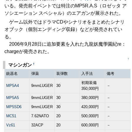
いる。発売前イベントでは特注のMP5R.A.S（ロゼッタ ア
ソシエーション スペシャル）のエアガンが展示された。
ゲーム以外ではドラマCDやシナリオをまとめたシナリ
オブック（個別エンディング収録）などが発売されてい
る。
2006年9月28日に追加要素を入れた九龍妖魔學園紀re：
chargeが発売された。
↑
†
マシンガン
銃器名
弾薬
装弾数
入手法
備考
初期装備
MP5A4
9mmLUGER
30
－
350,000円
MP5A5
9mmLUGER
30
380,000円
－
MP5SD6
9mmLUGER
30
420,000円
－
MC51
7.62NATO
20
500,000円
－
Vz61
32ACP
20
600,000円
－