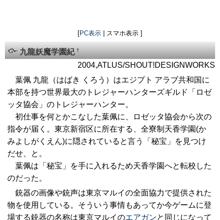
[
PC表示
| スマホ表示 ]
†
九龍妖魔学園紀
2004,ATLUS/SHOUT!DESIGNWORKS
葉佩 九龍（はばき くろう）はエジプト アラブ共和国に
本部を持つ世界最大のトレジャーハンターズギルド「ロゼ
ッタ協会」のトレジャーハンター。
初仕事を何とかこなした葉佩に、ロゼッタ協会から次の
指令が届く。東京新宿区に所在する、全寮制天香学園(か
みよしがくえん)に隠されていると言う「秘宝」を見つけ
だせ、と。
葉佩は「秘宝」を手に入れるため天香学園へと転校した
のだった。
銃器の画像や銃声は東京マルイの全面協力で提供された
物を使用している。そういう事情もあってか今ゲームに登
場する銃器の名称は東京マルイの
エアガン
と同じになって