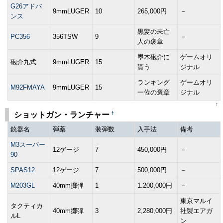
G26アドバ
9mmLUGER
10
265,000円
－
ンス
黒髪の未亡
PC356
356TSW
9
－
人の褒章
墨木砲介に
ゲームオリ
砲介九式
9mmLUGER
15
貰う
ジナル
ランキング
ゲームオリ
M92FMAYA
9mmLUGER
15
一位の褒章
ジナル
↑
†
ショットガン・ランチャー
銃器名
弾薬
装弾数
入手法
備考
M3スーパー
12ゲージ
7
450,000円
－
90
SPAS12
12ゲージ
7
500,000円
－
M203GL
40mm擲弾
1
1.200,000円
－
東京マルイ
タクティカ
40mm擲弾
3
2,280,000円
社製エアガ
ルL
ン