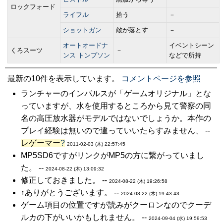
ロックフォード
ライフル
拾う
－
ショットガン
敵が落とす
－
オートオードナ
イベントシーン
くろスーツ
－
ンス トンプソン
などで所持
最新の10件を表示しています。
コメントページを参照
ランチャーのインパルスが「ゲームオリジナル」とな
っていますが、水を使用するところから見て警察の同
名の高圧放水器がモデルではないでしょうか。本作の
プレイ経験は無いので違っていいたらすみません、 --
レゲーマー
?
2011-02-03 (木) 22:57:45
MP5SD6ですがリンクがMP5の方に繋がっていまし
た。 --
2024-08-22 (木) 13:09:32
修正しておきました。 --
2024-08-22 (木) 19:26:58
↑ありがとうございます。 --
2024-08-22 (木) 19:43:43
ゲーム項目の位置ですが読みがクーロンなのでクーデ
ルカの下がいいかもしれません。 --
2024-09-04 (水) 19:59:53