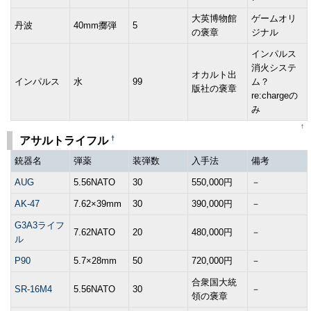
大英博物館
ゲームオリ
丹波
40mm擲弾
5
の褒章
ジナル
インパルス
消火システ
オカルト出
インパルス
水
99
ム？
版社の褒章
re:chargeの
み
↑
†
アサルトライフル
銃器名
弾薬
装弾数
入手法
備考
AUG
5.56NATO
30
550,000円
－
AK-47
7.62×39mm
30
390,000円
－
G3A3ライフ
7.62NATO
20
480,000円
－
ル
P90
5.7×28mm
50
720,000円
－
合衆国大統
SR-16M4
5.56NATO
30
－
領の褒章