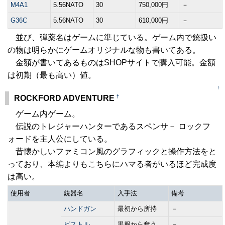
M4A1
5.56NATO
30
750,000円
－
G36C
5.56NATO
30
610,000円
－
並び、弾薬名はゲームに準じている。ゲーム内で銃扱い
の物は明らかにゲームオリジナルな物も書いてある。
金額が書いてあるものはSHOPサイトで購入可能。金額
は初期（最も高い）値。
↑
†
ROCKFORD ADVENTURE
ゲーム内ゲーム。
伝説のトレジャーハンターであるスペンサ－ ロックフ
ォードを主人公にしている。
昔懐かしいファミコン風のグラフィックと操作方法をと
っており、本編よりもこちらにハマる者がいるほど完成度
は高い。
使用者
銃器名
入手法
備考
ハンドガン
最初から所持
－
ピストル
黒服から奪う
－