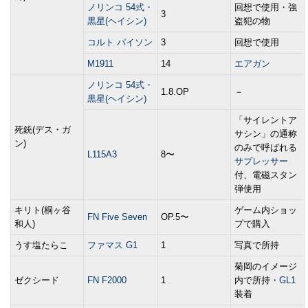
ノリンコ 54式・
回想で使用・強
3
黒星(ヘイシン)
盗犯の物
コルト パイソン
3
回想で使用
M1911
14
エアガン
ノリンコ 54式・
1.8.OP
－
黒星(ヘイシン)
「サイレントア
死銃(デス・ガ
サシン」の通称
ン)
のみで呼ばれる
L115A3
8〜
サプレッサー
付、電磁スタン
弾使用
キリト(桐ヶ谷
ゲーム内ショッ
FN Five Seven
OP.5〜
和人)
プで購入
うす塩たらこ
ファマス G1
1
写真で所持
菊岡のイメージ
ゼクシード
FN F2000
1
内で所持・
GL1
装着