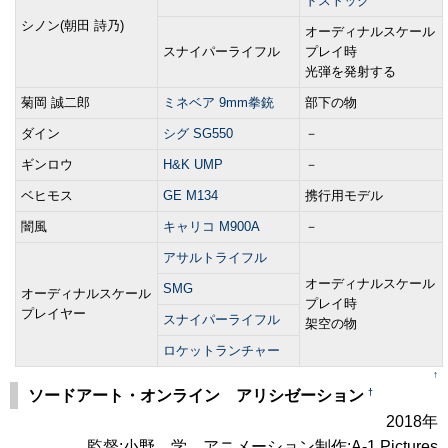
ドストック
シノン(朝田 詩乃)
オーディナルスケール
スナイパーライフル
プレイ時
光弾を発射する
菊岡 誠二郎
ミネベア 9mm拳銃
部下の物
ダイン
シグ SG550
－
ギンロウ
H&K UMP
－
ベヒモス
GE M134
携行用モデル
闇風
キャリコ M900A
－
アサルトライフル
オーディナルスケール
SMG
オーディナルスケール
プレイ時
プレイヤー
スナイパーライフル
架空の物
ロケットランチャー
↑
†
ソードアート・オンライン アリシゼーション
2018年
監督:小野 学、アニメーション制作:A-1 Pictures