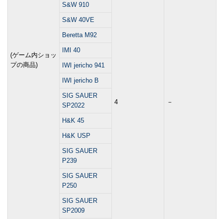
S&W 910
S&W 40VE
Beretta M92
IMI 40
(ゲーム内ショッ
プの商品)
IWI jericho 941
IWI jericho B
SIG SAUER
4
－
SP2022
H&K 45
H&K USP
SIG SAUER
P239
SIG SAUER
P250
SIG SAUER
SP2009