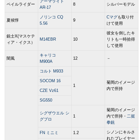
アーマライト
ペイルライダー
8
シルバーモデル
AR-17
ノリンコ CQ
Cマグ
も取り付
夏候惇
9
5.56
けて使用
彼女を倒したキ
銃士X(マスケテ
M14EBR
10
リトも一時拾得
ィア・イクス）
して使用
キャリコ
闇風
12
－
M900A
コルト M933
SOCOM 16
菊岡のイメージ
1
内で所持
CZE Vz61
SG550
菊岡のイメージ
シグザウエル シ
1
内で所持・
二挺
グプロ
拳銃
シノンにキルさ
FN ミニミ
1.2
れたプレイヤー