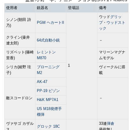
使用者
銃器名
登場話
備考
ウッド
グリッ
シノン(朝田 詩
PGM ヘカートII
プ
・
ウッドスト
乃)
ック
クライン(壷井
64式自動小銃
－
遼太郎)
リズベット(篠崎
レミントン
マリーンマグナ
里香)
M870
ムモデル
1
シリカ(綾野 珪
ブローニング
ヴィークルに搭
子)
M2
載
AK-47
PP-19 ビゾン
敵スコードロン
－
H&K MP7A1
US M18発煙手
榴弾
ヴァサゴ カザル
33連
弾倉
グロック 18C
ス
発砲無し