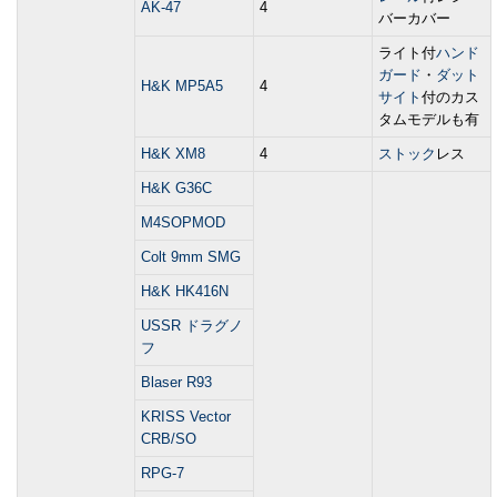
AK-47
4
バーカバー
ライト付
ハンド
ガード
・
ダット
H&K MP5A5
4
サイト
付のカス
タムモデルも有
H&K XM8
4
ストック
レス
H&K G36C
M4SOPMOD
Colt 9mm SMG
H&K HK416N
USSR ドラグノ
フ
Blaser R93
KRISS Vector
CRB/SO
RPG-7