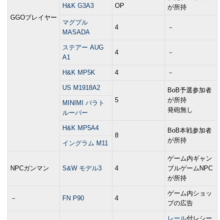
H&K G3A3
OP
が所持
GGOプレイヤー
マグプル
4
－
MASADA
ステアー AUG
4
－
A1
H&K MP5K
4
－
US M1918A2
BoB予選参加者
5
が所持
MINIMI パラト
発砲無し
ルーパー
H&K MP5A4
BoB本戦参加者
8
が所持
イングラム M11
ゲーム内ギャン
NPCガンマン
S&W モデル3
4
ブルゲームNPC
が所持
ゲーム内ショッ
－
FN P90
4
プの広告
レール
付レシー