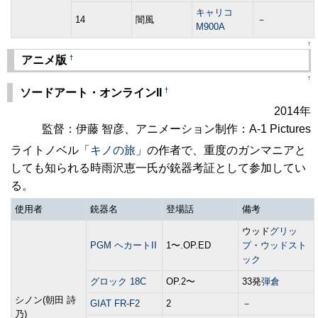
キャリコ
14
闇風
－
M900A
↑
†
アニメ版
↑
†
ソードアート・オンラインII
2014年
監督：伊藤 智彦、アニメーション制作：A-1 Pictures
ライトノベル「
キノの旅
」の作者で、重度のガンマニアと
しても知られる時雨沢恵一氏が銃器考証として参加してい
る。
使用者
銃器名
登場話
備考
ウッド
グリッ
PGM ヘカートII
1〜.OP.ED
プ
・
ウッドスト
ック
グロック 18C
OP.2〜
33発
弾倉
シノン(朝田 詩
GIAT FR-F2
2
－
乃)