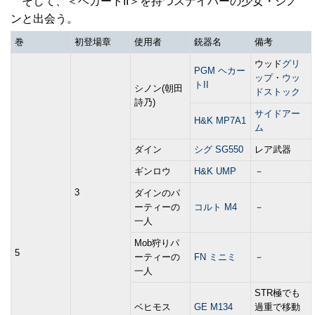
そして、＜ヘカートII＞を持つスナイパーの少女・シノ
ンと出会う。
巻
初登場章
使用者
銃器名
備考
ウッド
グリ
PGM ヘカー
ップ
・
ウッ
トII
シノン(朝田
ドストック
詩乃)
サイドアー
H&K MP7A1
ム
ダイン
シグ SG550
レア武器
ギンロウ
H&K UMP
－
3
ダインのパ
ーティーの
コルト M4
－
一人
Mob狩りパ
5
ーティーの
FN ミニミ
－
一人
STR極でも
ベヒモス
GE M134
過重で移動