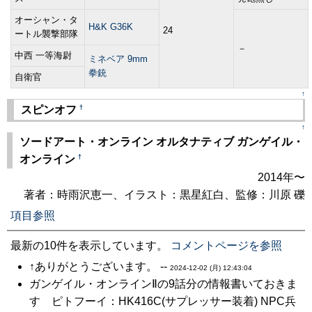
オーシャン・タ
H&K G36K
24
ートル襲撃部隊
－
中西 一等海尉
ミネベア 9mm
拳銃
自衛官
↑
†
スピンオフ
↑
ソードアート・オンライン オルタナティブ ガンゲイル・
†
オンライン
2014年〜
著者：時雨沢恵一、イラスト：黒星紅白、監修：川原 礫
項目参照
最新の10件を表示しています。
コメントページを参照
↑ありがとうございます。 --
2024-12-02 (月) 12:43:04
ガンゲイル・オンラインⅡの9話分の情報書いておきま
す ピトフーイ：HK416C(サプレッサー装着) NPC兵