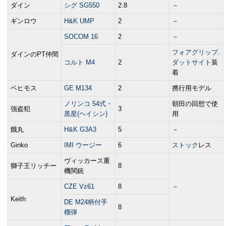
ダイン
シグ SG550
2.8
－
ギンロウ
H&K UMP
2
－
SOCOM 16
2
－
フォアグリップ
.
ダインのPT仲間
コルト M4
2
ダットサイト
装
着
ベヒモス
GE M134
2
携行用モデル
ノリンコ 54式・
朝田の回想で使
強盗犯
3
黒星(ヘイシン)
用
餓丸
H&K G3A3
5
－
Ginko
IMI ウージー
6
ストック
レス
ヴィッカース重
獅子王リッチー
8
機関銃
CZE Vz61
8
－
Keith
DE M24柄付手
8
榴弾