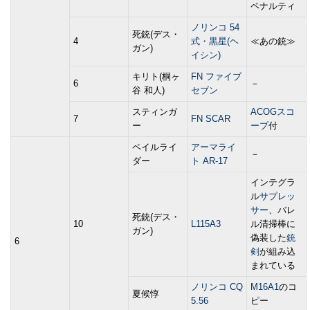
ペナルティ
ノリンコ 54
死銃(デス・
4
式・黒星(ヘ
≪あの銃≫
ガン)
イシン)
キリト(桐ヶ
FN ファイブ
6
－
谷 和人)
セブン
スティンガ
ACOGスコ
7
FN SCAR
ー
ープ
付
ペイルライ
アーマライ
－
ダー
ト AR-17
インテグラ
ル
サプレッ
サー
、バレ
死銃(デス・
10
L115A3
ル清掃棒に
ガン)
偽装した
銃
6
剣
が組み込
まれている
ノリンコ CQ
M16A1
のコ
夏候惇
5.56
ピー