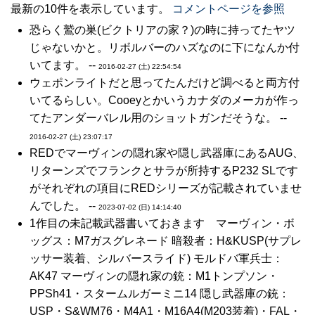
最新の10件を表示しています。
コメントページを参照
恐らく鷲の巣(ビクトリアの家？)の時に持ってたヤツ
じゃないかと。リボルバーのハズなのに下になんか付
いてます。 --
2016-02-27 (土) 22:54:54
ウェポンライトだと思ってたんだけど調べると両方付
いてるらしい。Cooeyとかいうカナダのメーカが作っ
てたアンダーバレル用のショットガンだそうな。 --
2016-02-27 (土) 23:07:17
REDでマーヴィンの隠れ家や隠し武器庫にあるAUG、
リターンズでフランクとサラが所持するP232 SLです
がそれぞれの項目にREDシリーズが記載されていませ
んでした。 --
2023-07-02 (日) 14:14:40
1作目の未記載武器書いておきます マーヴィン・ボ
ッグス：M7ガスグレネード 暗殺者：H&KUSP(サプレ
ッサー装着、シルバースライド) モルドバ軍兵士：
AK47 マーヴィンの隠れ家の銃：M1トンプソン・
PPSh41・スタームルガーミニ14 隠し武器庫の銃：
USP・S&WM76・M4A1・M16A4(M203装着)・FAL・