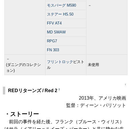
モスバーグ M590
－
ステアー HS.50
FFV AT4
MD SMAW
RPG7
FN 303
－
フリントロック
ピスト
(ダニングのコレクシ
未使用
ル
ョン)
↑
†
REDリターンズ / Red 2
2013年、アメリカ映画
監督：ディーン・パリソット
・ストーリー
前回の事件を経た後、フランク（ブルース・ウィリス）
はサラ（メアリー＝ルイーズ・パーカー）と共に静かな生