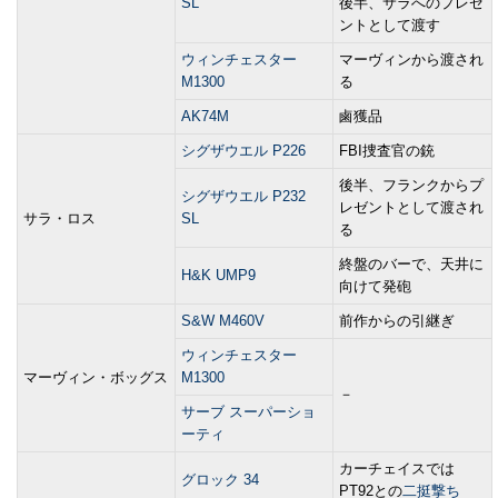
SL
後半、サラへのプレゼ
ントとして渡す
ウィンチェスター
マーヴィンから渡され
M1300
る
AK74M
鹵獲品
シグザウエル P226
FBI捜査官の銃
後半、フランクからプ
シグザウエル P232
レゼントとして渡され
サラ・ロス
SL
る
終盤のバーで、天井に
H&K UMP9
向けて発砲
S&W M460V
前作からの引継ぎ
ウィンチェスター
マーヴィン・ボッグス
M1300
－
サーブ スーパーショ
ーティ
カーチェイスでは
グロック 34
PT92との
二挺撃ち