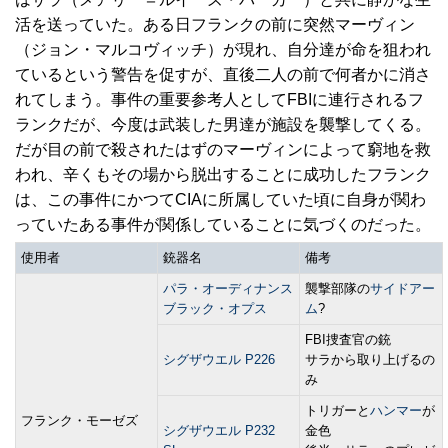
活を送っていた。ある日フランクの前に突然マーヴィン
（ジョン・マルコヴィッチ）が現れ、自分達が命を狙われ
ているという警告を促すが、直後二人の前で何者かに消さ
れてしまう。事件の重要参考人としてFBIに連行されるフ
ランクだが、今度は武装した男達が施設を襲撃してくる。
だが目の前で殺されたはずのマーヴィンによって窮地を救
われ、辛くもその場から脱出することに成功したフランク
は、この事件にかつてCIAに所属していた頃に自身が関わ
っていたある事件が関係していることに気づくのだった。
使用者
銃器名
備考
パラ・オーディナンス
襲撃部隊の
サイドアー
ブラック・オプス
ム
?
FBI捜査官の銃
シグザウエル P226
サラから取り上げるの
み
トリガーと
ハンマー
が
フランク・モーゼズ
シグザウエル P232
金色