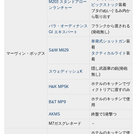
M203 スタンドアロー
ピックストック
装着
ンランチャー
ブタのぬいぐるみ内か
ら取り出す
パラ・オーディナンス
フランクから渡される
GI エキスパート
(発砲無し)
単発式
ショットガン
装
着
S&W M629
タクティカルライト
装
マーヴィン・ボッグス
着
隠し武器庫の銃(発砲
スウェディッシュK
無し)
ホテルのキッチンでヴ
H&K MP5K
ィクトリアに渡すのみ
ホテルのキッチンで使
B&T MP9
用
AKMS
終盤で1発撃つ
M7ガスグレネード
－
ホテルのキッチンで使