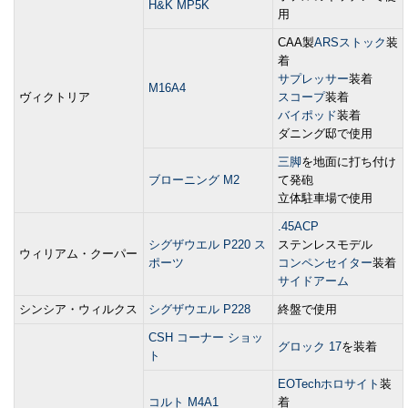
H&K MP5K
用
CAA製
ARSストック
装
着
サプレッサー
装着
M16A4
ヴィクトリア
スコープ
装着
バイポッド
装着
ダニング邸で使用
三脚
を地面に打ち付け
ブローニング M2
て発砲
立体駐車場で使用
.45ACP
シグザウエル P220 ス
ステンレスモデル
ウィリアム・クーパー
ポーツ
コンペンセイター
装着
サイドアーム
シンシア・ウィルクス
シグザウエル P228
終盤で使用
CSH コーナー ショッ
グロック 17
を装着
ト
EOTechホロサイト
装
コルト M4A1
着