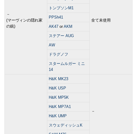
トンプソンM1
－
PPSh41
(マーヴィンの隠れ家
全て未使用
の銃)
AK47
or
AKM
ステアー AUG
AW
ドラグノフ
スタームルガー ミニ
14
H&K MK23
H&K USP
H&K MP5K
H&K MP7A1
－
H&K UMP
スウェディッシュK