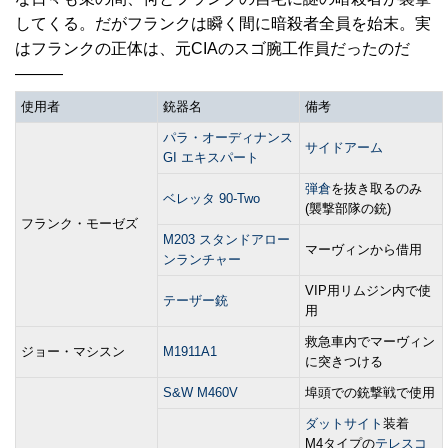
してくる。だがフランクは瞬く間に暗殺者全員を始末。実
はフランクの正体は、元CIAのスゴ腕工作員だったのだ
―――
使用者
銃器名
備考
パラ・オーディナンス
サイドアーム
GI エキスパート
弾倉
を抜き取るのみ
ベレッタ 90-Two
(襲撃部隊の銃)
フランク・モーゼズ
M203 スタンドアロー
マーヴィンから借用
ンランチャー
VIP用リムジン内で使
テーザー銃
用
救急車内でマーヴィン
ジョー・マシスン
M1911A1
に突きつける
S&W M460V
埠頭での銃撃戦で使用
ダットサイト
装着
M4タイプの
テレスコ