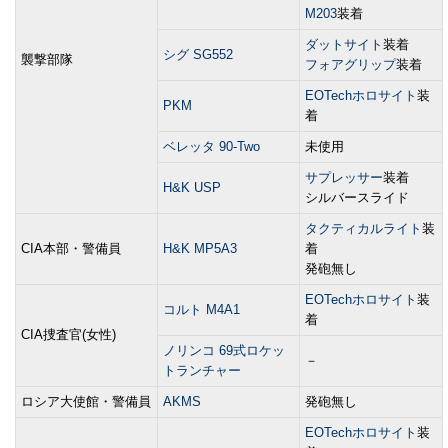
M203
装着
ダットサイト
装着
シグ SG552
襲撃部隊
フォアグリップ
装着
EOTechホロサイト
装
PKM
着
ベレッタ 90-Two
未使用
サプレッサー
装着
H&K USP
シルバースライド
タクティカルライト
装
CIA本部・警備員
H&K MP5A3
着
発砲無し
EOTechホロサイト
装
コルト M4A1
着
CIA捜査官(女性)
ノリンコ 69式ロケッ
－
トランチャー
ロシア大使館・警備員
AKMS
発砲無し
EOTechホロサイト
装