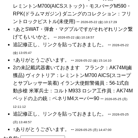
レミントンM700(AICSストック)・モスバーグM590・
RPK(ドラムマガジン) ダニングのコレクション：フリ
ントロックピストル(未使用) --
2026-05-22 (金) 10:17:29
↑あとSWAT・弾倉・マグプルですがそれぞれリンク繋
げてもいいかと。 --
2026-05-22 (金) 10:18:57
追記修正し、リンクを貼っておきました。 --
2026-05-22
(金) 13:05:47
↑ありがとうございます。 --
2026-05-22 (金) 15:14:10
2の未記載武器書いておきます フランク：AK74M(鹵
獲品) ヴィクトリア：レミントンM700 AICS(スコープ
とサプレッサー装着) イラン大使館警備員：56-1式自
動歩槍 米軍兵士：コルトM933 ロシア工作員：AK74M
ベッドの上の銃：ベネリM4スーパー90 --
2026-05-25 (月)
12:11:12
追記修正し、リンクを貼っておきました。 --
2026-05-25
(月) 13:48:57
↑ありがとうございます。 --
2026-05-25 (月) 14:47:00