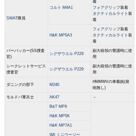
着
コルト M4A1
フォアグリップ
装着
タクティカルライト
装
SWAT
隊員
着
フォアグリップ
装着
H&K MP5A3
タクティカルライト
装
着
バーバッカー(SS捜査
副大統領の警護時に使
シグザウエル P229
官)
用
シークレットサービス
副大統領の警護時に使
シグザウエル P229
捜査官
用
HMMWVの車載銃(発
ダニングの部下
M240
砲無し)
モルドバ軍兵士
AK47
－
B&T MP9
H&K MP5K
H&K MP7A1
IMI ミニウージー