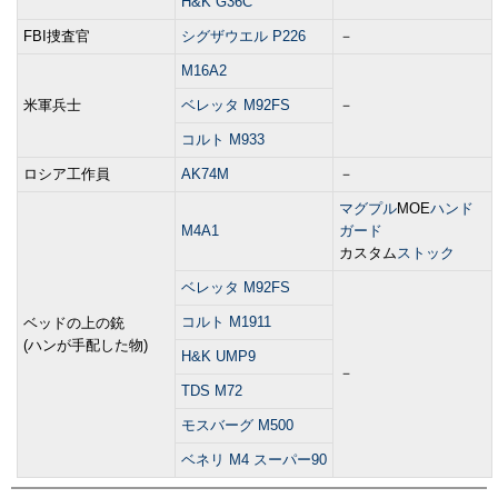
H&K G36C
FBI捜査官
シグザウエル P226
－
M16A2
米軍兵士
ベレッタ M92FS
－
コルト M933
ロシア工作員
AK74M
－
マグプル
MOE
ハンド
M4A1
ガード
カスタム
ストック
ベレッタ M92FS
コルト M1911
ベッドの上の銃
(ハンが手配した物)
H&K UMP9
－
TDS M72
モスバーグ M500
ベネリ M4 スーパー90