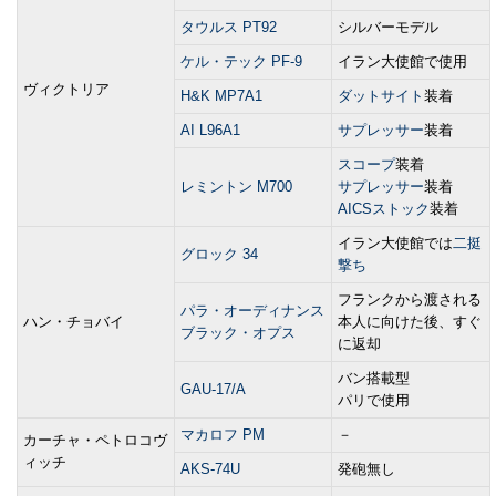
タウルス PT92
シルバーモデル
ケル・テック PF-9
イラン大使館で使用
ヴィクトリア
H&K MP7A1
ダットサイト
装着
AI L96A1
サプレッサー
装着
スコープ
装着
レミントン M700
サプレッサー
装着
AICSストック
装着
イラン大使館では
二挺
グロック 34
撃ち
フランクから渡される
パラ・オーディナンス
ハン・チョバイ
本人に向けた後、すぐ
ブラック・オプス
に返却
バン搭載型
GAU-17/A
パリで使用
マカロフ PM
－
カーチャ・ペトロコヴ
ィッチ
AKS-74U
発砲無し