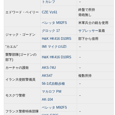
トカレフ
－
終盤で所持
エドワード・ベイリー
CZE Vz61
発砲無し
ベレッタ M92FS
米軍兵士の銃を使用
グロック 17
サプレッサー
装着
ジャック・ゴードン
H&K HK416 D10RS
部下から借用
“カエル”
IMI マイクロUZI
－
襲撃部隊(ゴードンの
H&K HK416 D10RS
－
部下)
カーチャの護衛
AKS-74U
－
AKS47
複数所持
イラン大使館警備員
56-1式自動歩槍
－
マカロフ PM
モスクワ警察
－
AK-104
ベレッタ M92FS
フランス警察特殊部隊
－