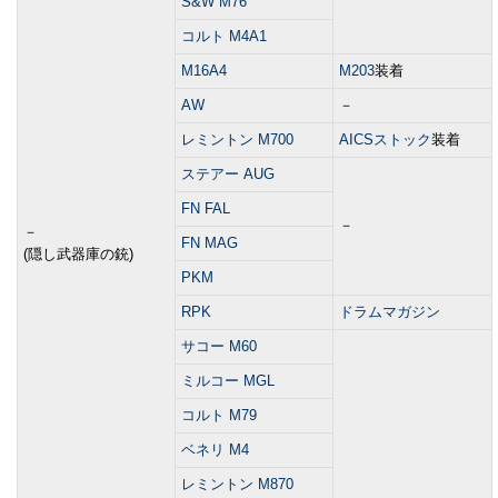
S&W M76
コルト M4A1
M16A4
M203
装着
AW
－
レミントン M700
AICSストック
装着
ステアー AUG
FN FAL
－
－
FN MAG
(隠し武器庫の銃)
PKM
RPK
ドラムマガジン
サコー M60
ミルコー MGL
コルト M79
ベネリ M4
レミントン M870