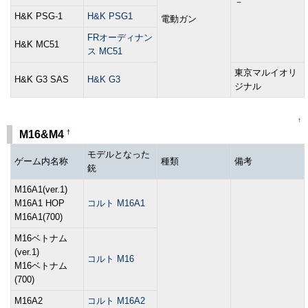
－
H&K PSG-1
H&K PSG1
電動ガン
FRオーディナン
H&K MC51
ス MC51
東京マルイオリ
H&K G3 SAS
H&K G3
ジナル
↑
†
M16&M4
モデルとなった
ゲーム内名称
種類
備考
銃
M16A1(ver.1)
M16A1 HOP
コルト M16A1
M16A1(700)
M16ベトナム
(ver.1)
コルト M16
M16ベトナム
(700)
M16A2
コルト M16A2