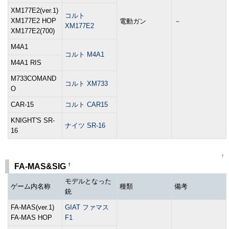
XM177E2(ver.1)
コルト
XM177E2 HOP
電動ガン
－
XM177E2
XM177E2(700)
M4A1
コルト M4A1
M4A1 RIS
M733COMAND
コルト XM733
O
CAR-15
コルト CAR15
KNIGHT'S SR-
ナイツ SR-16
16
↑
†
FA-MAS&SIG
モデルとなった
ゲーム内名称
種類
備考
銃
FA-MAS(ver.1)
GIAT ファマス
FA-MAS HOP
F1