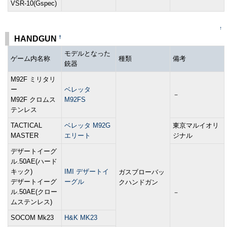
VSR-10(Gspec)
↑
†
HANDGUN
モデルとなった
ゲーム内名称
種類
備考
銃器
M92F ミリタリ
ー
ベレッタ
－
M92F クロムス
M92FS
テンレス
TACTICAL
ベレッタ M92G
東京マルイオリ
MASTER
エリート
ジナル
デザートイーグ
ル.50AE(ハード
キック)
IMI デザートイ
ガスブローバッ
デザートイーグ
ーグル
クハンドガン
ル.50AE(クロー
－
ムステンレス)
SOCOM Mk23
H&K MK23