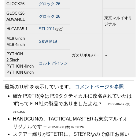
GLOCK26
グロック 26
GLOCK26
グロック 26
東京マルイオリ
ADVANCE
ジナル
Hi-CAPA5.1
STI 2011
など
M19 6inch
S&W M19
M19 4inch
PYTHON
ガスリボルバー
－
2.5inch
コルト パイソン
PYTHON 4inch
PYTHON 6inch
最新の10件を表示しています。
コメントページを参照
確かP90TR(今はP90タクティカルに改名されていたは
ず)ってＦＮ社の製品でありましたよね？ --
2006-06-07 (水)
01:03:37
HANDGUNの、TACTICAL MASTERも東京マルイオ
リジナルです --
2012-03-08 (木) 02:50:26
ステアー綴りがSTETRに。STEYRなので修正お願い