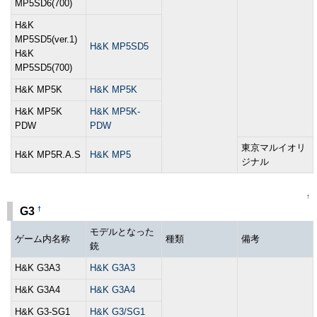
MP5SD6(700)
H&K
MP5SD5(ver.1)
H&K MP5SD5
H&K
MP5SD5(700)
H&K MP5K
H&K MP5K
H&K MP5K
H&K MP5K-
PDW
PDW
東京マルイオリ
H&K MP5R.A.S
H&K MP5
ジナル
↑
†
G3
モデルとなった
ゲーム内名称
種類
備考
銃
H&K G3A3
H&K G3A3
H&K G3A4
H&K G3A4
H&K G3-SG1
H&K G3/SG1