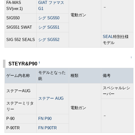
FA-MAS
GIAT ファマス
－
SV(ver.1)
G1
電動ガン
SIG550
シグ SG550
SIG551 SWAT
シグ SG551
SEAL
特別仕様
SIG 552 SEALS
シグ SG552
モデル
↑
†
STEYR&P90
モデルとなった
ゲーム内名称
種類
備考
銃
スペシャルレシ
ステアーAUG
ーバー
ステアー AUG
ステアーミリタ
電動ガン
リー
－
P-90
FN P90
P-90TR
FN P90TR