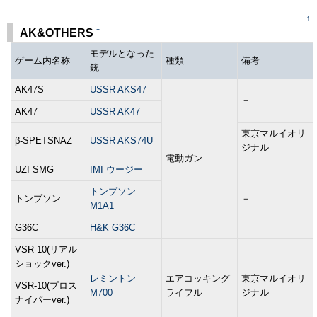
↑
†
AK&OTHERS
モデルとなった
ゲーム内名称
種類
備考
銃
AK47S
USSR AKS47
－
AK47
USSR AK47
東京マルイオリ
β-SPETSNAZ
USSR AKS74U
ジナル
電動ガン
UZI SMG
IMI ウージー
トンプソン
トンプソン
－
M1A1
G36C
H&K G36C
VSR-10(リアル
ショックver.)
レミントン
エアコッキング
東京マルイオリ
VSR-10(プロス
M700
ライフル
ジナル
ナイパーver.)