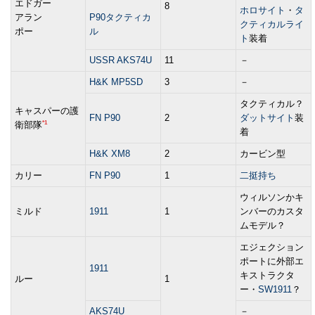
エドガー
8
ホロサイト
・
タ
アラン
P90タクティカ
クティカルライ
ポー
ル
ト
装着
USSR AKS74U
11
－
H&K MP5SD
3
－
タクティカル？
キャスパーの護
FN P90
2
ダットサイト
装
*1
衛部隊
着
H&K XM8
2
カービン型
カリー
FN P90
1
二挺持ち
ウィルソンかキ
ミルド
1911
1
ンバーのカスタ
ムモデル？
エジェクション
ポートに外部エ
1911
キストラクタ
ルー
1
ー・
SW1911
？
AKS74U
－