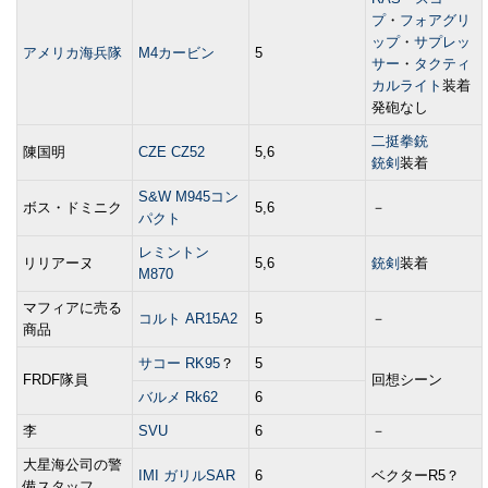
プ
・
フォアグリ
ップ
・
サプレッ
アメリカ海兵隊
M4カービン
5
サー
・
タクティ
カルライト
装着
発砲なし
二挺拳銃
陳国明
CZE CZ52
5,6
銃剣
装着
S&W M945コン
ボス・ドミニク
5,6
－
パクト
レミントン
リリアーヌ
5,6
銃剣
装着
M870
マフィアに売る
コルト AR15A2
5
－
商品
サコー RK95
？
5
FRDF隊員
回想シーン
バルメ Rk62
6
李
SVU
6
－
大星海公司の警
IMI ガリルSAR
6
ベクターR5？
備スタッフ