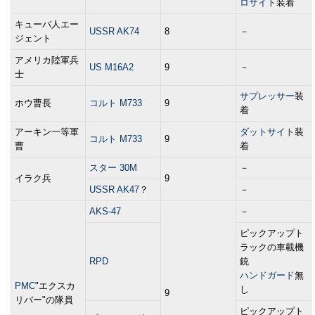
ロサイト
装着
キューバ人エー
USSR AK74
8
－
ジェント
アメリカ陸軍兵
US M16A2
9
－
士
サプレッサー
装
ホウ曹長
コルト M733
9
着
アーキン一等軍
ダットサイト
装
コルト M733
9
曹
着
スター 30M
－
イラク兵
9
USSR AK47
？
－
AKS-47
－
ピックアップト
ラックの車載機
RPD
銃
ハンドガード
無
PMC
"エクスカ
し
9
リバー"の隊員
ピックアップト