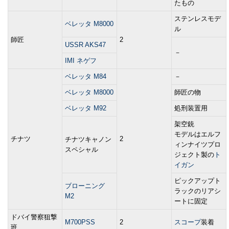
たもの
ステンレスモデ
ベレッタ M8000
ル
師匠
2
USSR AKS47
－
IMI ネゲフ
ベレッタ M84
－
ベレッタ M8000
師匠の物
ベレッタ M92
処刑装置用
架空銃
モデルはエルフ
チナツ
2
チナツキャノン
ィンナイツプロ
スペシャル
ジェクト製の
ト
イガン
ピックアップト
ブローニング
ラックのリアシ
M2
ートに固定
ドバイ警察狙撃
M700PSS
2
スコープ
装着
班