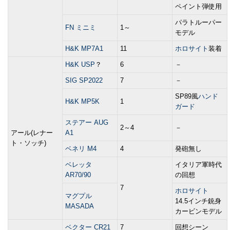
ペイント弾使用
パラトルーパー
FN ミニミ
1～
モデル
H&K MP7A1
11
ホロサイト
装着
H&K USP
？
6
－
SIG SP2022
7
－
SP89風
ハンド
H&K MP5K
1
ガード
ステアー AUG
2～4
－
アール(レナー
A1
ト・ソッチ)
ベネリ M4
4
発砲無し
ベレッタ
イタリア軍時代
AR70/90
の回想
7
ホロサイト
マグプル
14.5インチ銃身
MASADA
カービンモデル
ベクター CR21
7
回想シーン