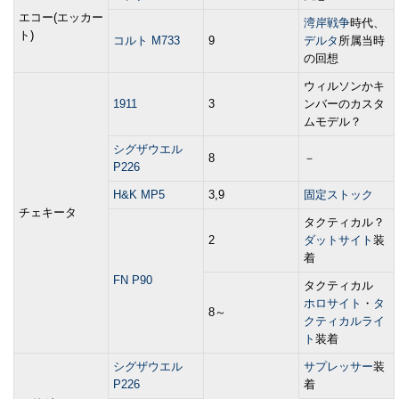
エコー(エッカー
湾岸戦争
時代、
ト)
コルト M733
9
デルタ
所属当時
の回想
ウィルソンかキ
1911
3
ンバーのカスタ
ムモデル？
シグザウエル
8
－
P226
H&K MP5
3,9
固定ストック
チェキータ
タクティカル？
2
ダットサイト
装
着
FN P90
タクティカル
ホロサイト
・
タ
8～
クティカルライ
ト
装着
シグザウエル
サプレッサー
装
P226
着