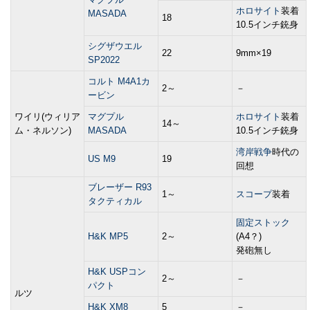
ホロサイト
装着
MASADA
18
10.5インチ銃身
シグザウエル
22
9mm×19
SP2022
コルト M4A1カ
2～
－
ービン
ワイリ(ウィリア
マグプル
ホロサイト
装着
14～
ム・ネルソン)
MASADA
10.5インチ銃身
湾岸戦争
時代の
US M9
19
回想
ブレーザー R93
1～
スコープ
装着
タクティカル
固定ストック
H&K MP5
2～
(A4？)
発砲無し
H&K USPコン
2～
－
パクト
ルツ
H&K XM8
5
－