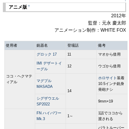
↑
†
アニメ版
2012年
監督：元永 慶太郎
アニメーション制作：WHITE FOX
使用者
銃器名
登場話
備考
グロック 17
11
マオから借用
IMI デザートイ
12
ウゴから借用
ーグル
ココ・ヘクマテ
ホロサイト
装着
マグプル
ィアル
10.5インチ銃身
MASADA
発砲ナシ
14
シグザウエル
9mm×19
SP2022
FN ハイパワー
1話でココから
1～
Mk.3
渡される
パラトルーパー