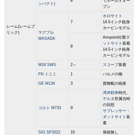
6
でホールドオー
ンパクト)
プン
ホロサイト
7
14.5インチ銃身
レーム(レームブ
カービンモデル
リック)
マグプル
Aimpoint社製
ダ
MASADA
ットサイト
装着
8
14.5インチ銃身
カービンモデル
M24 SWS
2～
スコープ
装着
FN ミニミ
1
バルメの物
GE M134
3
貨物船の砲座
湾岸戦争
時代、
デルタ
所属当時
の回想
コルト M733
9
サプレッサー
・
ダットサイト
装
着
SIG SP2022
10
発砲無し