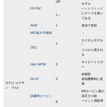
OP
モデル
FN FNC
バットストック
にテープを巻い
1～
てある
AKM
1
冒頭で所持
M67破片手榴弾
－
カスタムモデル
1
*2
1911
ココから渡され
る
ネイビートリガ
H&K MP5K
3
ー
初期型
AK-47
5
基地襲撃時に使
ヨナ(ジョナサ
用
ン・マル)
M4カービン風の
訓練用カービン
高圧ガス銃
ペイント弾使用
8