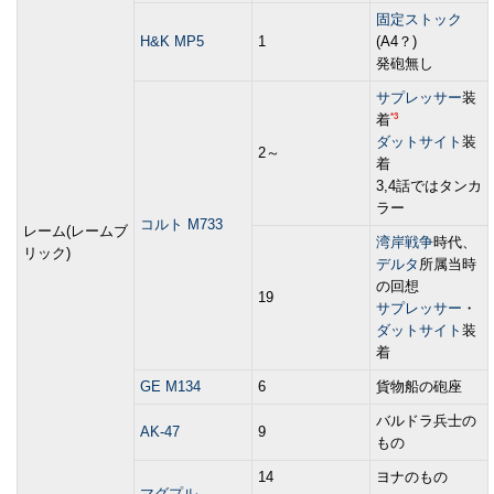
固定ストック
H&K MP5
1
(A4？)
発砲無し
サプレッサー
装
*3
着
ダットサイト
装
2～
着
3,4話ではタンカ
ラー
コルト M733
レーム(レームブ
湾岸戦争
時代、
リック)
デルタ
所属当時
の回想
19
サプレッサー
・
ダットサイト
装
着
GE M134
6
貨物船の砲座
バルドラ兵士の
AK-47
9
もの
14
ヨナのもの
マグプル