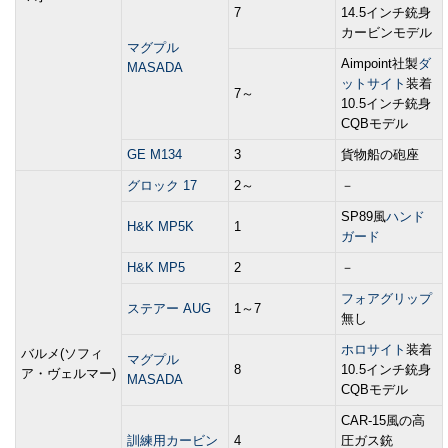
7
14.5インチ銃身
カービンモデル
マグプル
Aimpoint社製
ダ
MASADA
ットサイト
装着
7～
10.5インチ銃身
CQBモデル
GE M134
3
貨物船の砲座
グロック 17
2～
－
SP89風
ハンド
H&K MP5K
1
ガード
H&K MP5
2
－
フォアグリップ
ステアー AUG
1～7
無し
ホロサイト
装着
バルメ(ソフィ
マグプル
8
10.5インチ銃身
ア・ヴェルマー)
MASADA
CQBモデル
CAR-15風の高
訓練用カービン
4
圧ガス銃