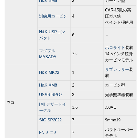
H&K XM8
2
カービン型
CAR-15風の高
訓練用カービン
4
圧ガス銃
ペイント弾使用
H&K USPコン
6
－
パクト
ホロサイト
装着
マグプル
7～
14.5インチ銃身
MASADA
カービンモデル
サプレッサー
装
H&K MK23
1
着
H&K XM8
2
カービン型
USSR RPG7
3
光学照準器装着
ウゴ
IMI デザートイ
3,6
.50AE
ーグル
SIG SP2022
7
9mmx19
パラトルーパー
FN ミニミ
7
モデル