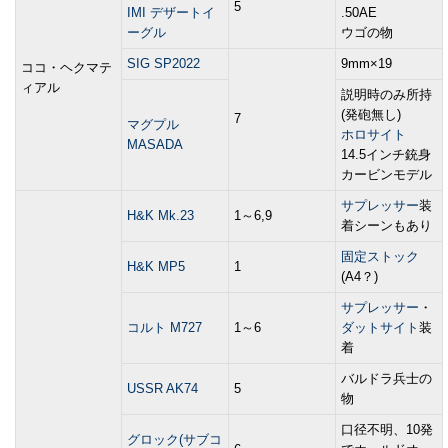
5
IMI デザートイ
.50AE
ーグル
ウゴの物
SIG SP2022
9mm×19
ココ・ヘクマテ
ィアル
説明時のみ所持
(発砲無し)
7
マグプル
ホロサイト
MASADA
14.5インチ銃身
カービンモデル
サプレッサー
装
H&K Mk.23
1～6,9
着シーンもあり
固定ストック
H&K MP5
1
(A4？)
サプレッサー
・
コルト M727
1～6
ダットサイト
装
着
バルドラ兵士の
USSR AK74
5
物
口径不明、10発
グロック(サブコ