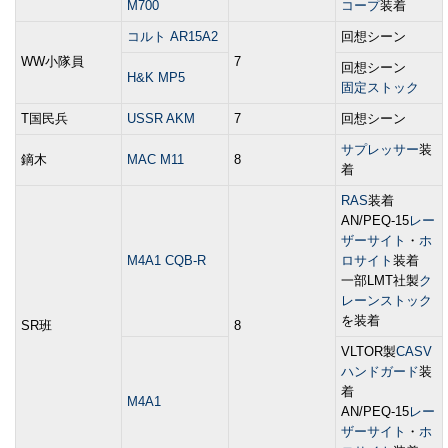
M700
コープ
装着
コルト AR15A2
回想シーン
WW小隊員
7
回想シーン
H&K MP5
固定ストック
T国民兵
USSR AKM
7
回想シーン
サプレッサー
装
鏑木
MAC M11
8
着
RAS
装着
AN/PEQ-15
レー
ザーサイト
・
ホ
M4A1 CQB-R
ロサイト
装着
一部LMT社製
ク
レーンストック
を装着
SR班
8
VLTOR製
CASV
ハンドガード
装
着
M4A1
AN/PEQ-15
レー
ザーサイト
・
ホ