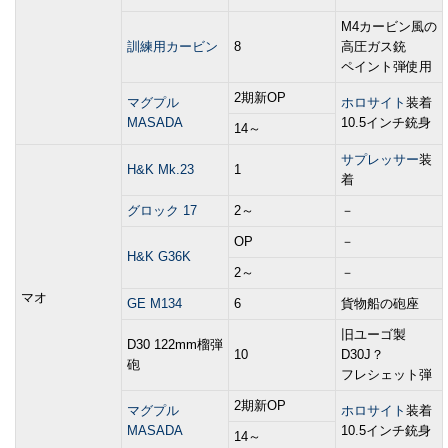
M4カービン風の
訓練用カービン
8
高圧ガス銃
ペイント弾使用
2期新OP
マグプル
ホロサイト
装着
MASADA
10.5インチ銃身
14～
サプレッサー
装
H&K Mk.23
1
着
グロック 17
2～
－
OP
－
H&K G36K
2～
－
マオ
GE M134
6
貨物船の砲座
旧ユーゴ製
D30 122mm榴弾
10
D30J？
砲
フレシェット弾
2期新OP
マグプル
ホロサイト
装着
MASADA
10.5インチ銃身
14～