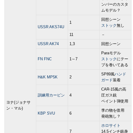
ンバーのカスタ
ムモデル？
回想シーン
1
ストック
無し
USSR AKS74U
11
－
USSR AK74
1,3
回想シーン
Paraモデル
FN FNC
1～7
ストック
にテー
プを巻いてある
SP89風
ハンド
H&K MP5K
2
ガード
装着
CAR-15風の高
訓練用カービン
4
圧ガス銃
ペイント弾使用
ヨナ(ジョナサ
ン・マル)
李の物を借用
KBP SVU
6
発砲無し？
ホロサイト
7
14.5インチ銃身