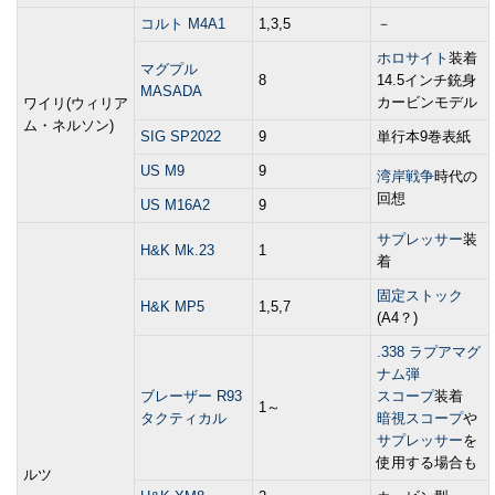
コルト M4A1
1,3,5
－
ホロサイト
装着
マグプル
8
14.5インチ銃身
MASADA
カービンモデル
ワイリ(ウィリア
ム・ネルソン)
SIG SP2022
9
単行本9巻表紙
US M9
9
湾岸戦争
時代の
回想
US M16A2
9
サプレッサー
装
H&K Mk.23
1
着
固定ストック
H&K MP5
1,5,7
(A4？)
.338 ラプアマグ
ナム弾
ブレーザー R93
スコープ
装着
1～
タクティカル
暗視スコープ
や
サプレッサー
を
使用する場合も
ルツ