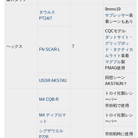
9mmx19
タウルス
サプレッサー
装
PT24/7
着シーンもあり
CQCモデル
ダットサイト
・
グリップポッ
ヘックス
7
FN SCAR-L
ド
・
タクティカ
ルライト
装着
マグプル
製
PMAG使用
回想シーン
USSR AKS74U
AKS74UN？
トロイ社製レシ
M4 CQB-R
ーバー
市街戦で使用
M4 ディプロマ
トロイ社製レシ
ット
ーバー
シグザウエル
市街戦時に使用
P226