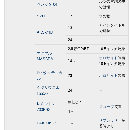
ルツの空想の中
ベレッタ 84
で登場
SVU
12
李の物
アバンタイトル
13
で所持
AKS-74U
24
－
2期新OP/ED
10.5インチ銃身
マグプル
ホロサイト
装着
MASADA
14～
10.5インチ銃身
P90タクティカ
23
ホロサイト
装着
ル
シグザウエル
24
－
P226R
新旧OP
レミントン
スコープ
装着
700PSS
4～
サプレッサー
装
H&K Mk.23
1～
着時アリ