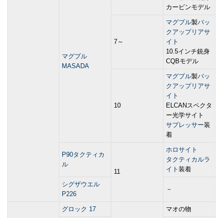
カービンモデル
マグプル
製
バッ
クアップリアサ
7～
イト
10.5インチ銃身
マグプル
CQBモデル
MASADA
マグプル
製
バッ
クアップリアサ
イト
10
ELCANスペクタ
ー光学サイト
サプレッサー
装
着
ホロサイト
P90タクティカ
タクティカルラ
ル
イト
装着
11
シグザウエル
－
P226
グロック 17
マオの物