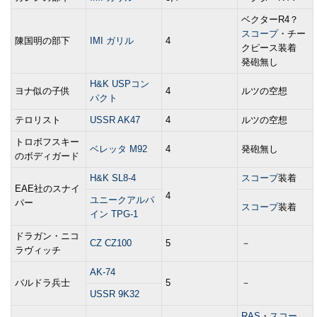
ベクターR4？
スコープ
・チー
陳国明の部下
IMI ガリル
4
クピース装着
発砲無し
H&K USPコン
ヨナ似の子供
4
ルツの空想
パクト
テロリスト
USSR AK47
4
ルツの空想
トロボフスキー
ベレッタ M92
4
発砲無し
のボディガード
H&K SL8-4
スコープ
装着
EAE社のスナイ
4
ユニークアルパ
パー
スコープ
装着
イン TPG-1
ドラガン・ニコ
CZ CZ100
5
－
ラヴィッチ
AK-74
バルドラ兵士
5
－
USSR 9K32
RAS
・
スコー