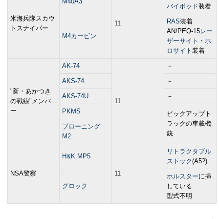
M40A3
バイポッド
装着
米海兵隊スカウ
RAS
装着
11
トスナイパー
AN/PEQ-15
レー
M4カービン
ザーサイト
・
ホ
ロサイト
装着
AK-74
－
AKS-74
－
"新・あかつき
AKS-74U
－
の戦線"メンバ
11
ー
PKMS
ピックアップト
ラックの車載機
ブローニング
銃
M2
リトラクタブル
H&K MP5
ストック
(A5?)
NSA警察
11
ホルスター
に挿
グロック
している
型式不明