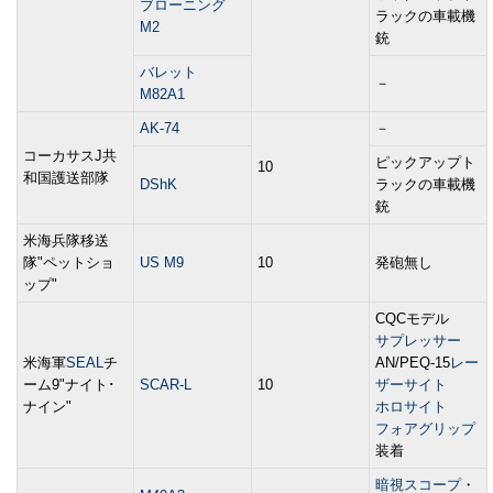
ブローニング
ラックの車載機
M2
銃
バレット
－
M82A1
AK-74
－
コーカサスJ共
ピックアップト
10
和国護送部隊
DShK
ラックの車載機
銃
米海兵隊移送
隊"ペットショ
US M9
10
発砲無し
ップ"
CQCモデル
サプレッサー
米海軍
SEAL
チ
AN/PEQ-15
レー
ーム9"ナイト･
SCAR-L
10
ザーサイト
ナイン"
ホロサイト
フォアグリップ
装着
暗視スコープ
・