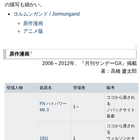
の描写も細かい。
ヨルムンガンド / Jormungand
原作漫画
アニメ版
↑
†
原作漫画
2006～2012年、『月刊サンデーGX』掲載
著：高橋 慶太郎
登場人物
銃器名
登場巻
備考
ココから渡され
FN ハイパワー
る
1～
Mk.3
ノバックサイト
装着
ココから渡され
る
1911
1
ウィルソンかキ