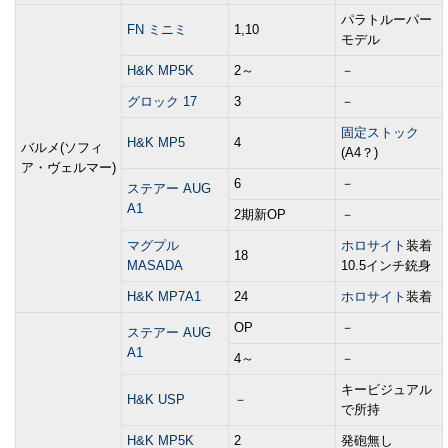
パラトルーパー
FN ミニミ
1,10
モデル
H&K MP5K
2～
－
グロック 17
3
－
固定ストック
H&K MP5
4
バルメ(ソフィ
(A4？)
ア・ヴェルマー)
6
－
ステアー AUG
A1
2期新OP
－
マグプル
ホロサイト
装着
18
MASADA
10.5インチ銃身
H&K MP7A1
24
ホロサイト
装着
OP
－
ステアー AUG
A1
4～
－
キービジュアル
H&K USP
－
で所持
H&K MP5K
2
発砲無し