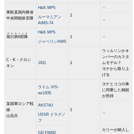
H&K MP5
－
東欧某国内務省
1
ルーマニアン
中央関税保安隊
－
AIMS-74
H&K MP5
ボスホート6
旭日第6部隊
1
－
ジャベリンAWS
ウィルソンかキ
ンバーのカスタ
C・K・クロシ
1911
1
ムモデル？
キン
ヨナから取り上
げる
ヨナとココの車
ラドム VIS-
に同乗した精鋭
wz1935
が所持
某国軍ロシア戦
AKS74U
線
1
－
USSR ドラグノ
山岳兵
フ
カリーが納入し
GD FIM92