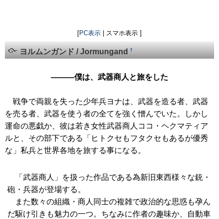
[
PC表示
| スマホ表示 ]
†
ヨルムンガンド / Jormungand
―――僕は、武器商人と旅をした
戦争で両親を失った少年兵ヨナは、武器を造る者、武器
を売る者、武器を使う者の全てを強く憎んでいた。しかし
運命の悪戯か、彼は若き女性武器商人ココ・ヘクマティア
ルと、その部下である「ヒトクセもフタクセもあるが優秀
な」私兵と世界各地を旅する事になる。
「武器商人」を扱った作品である為新旧東西様々な銃・
砲・兵器が登場する。
また数々の組織・商人同士の複雑で政治的な思惑も孕ん
だ駆け引きも魅力の一つ。ちなみに作者の趣味か、自動車