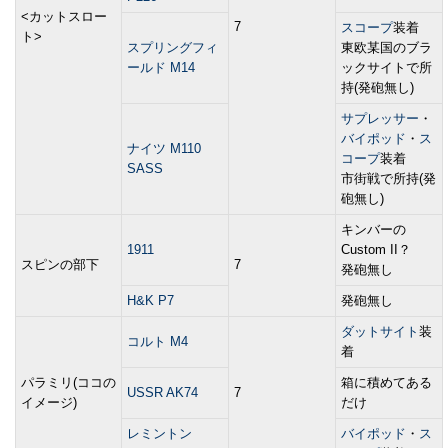
<カットスロー
7
スコープ
装着
ト>
スプリングフィ
東欧某国のブラ
ールド M14
ックサイトで所
持(発砲無し)
サプレッサー
・
バイポッド
・
ス
ナイツ M110
コープ
装着
SASS
市街戦で所持(発
砲無し)
キンバーの
1911
Custom II？
スピンの部下
7
発砲無し
H&K P7
発砲無し
ダットサイト
装
コルト M4
着
パラミリ(ココの
箱に積めてある
USSR AK74
7
イメージ)
だけ
レミントン
バイポッド
・
ス