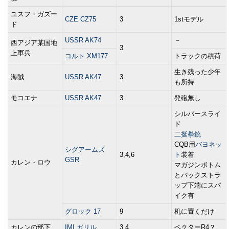
ユスフ・ガズー
CZE CZ75
3
1stモデル
ド
USSR AK74
－
西アジア某国地
3
上軍兵
コルト XM177
トラックの積荷
生き残った少年
海賊
USSR AK47
3
も所持
モコエナ
USSR AK47
3
発砲無し
シルバースライ
ド
二挺拳銃
CQB用
バヨネッ
シグアームズ
3,4,6
ト
装着
GSR
カレン・ロウ
マガジンボトム
とバックストラ
ップ下端にスパ
イク有
グロック 17
9
机に置くだけ
カレンの部下
IMI ガリル
3,4
ベクターR4？