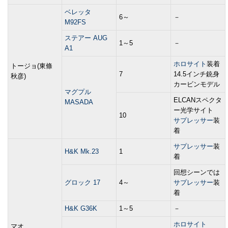
ベレッタ
6～
－
M92FS
ステアー AUG
1～5
－
A1
ホロサイト
装着
トージョ(東條
7
14.5インチ銃身
秋彦)
カービンモデル
マグプル
ELCANスペクタ
MASADA
ー光学サイト
10
サプレッサー
装
着
サプレッサー
装
H&K Mk.23
1
着
回想シーンでは
グロック 17
4～
サプレッサー
装
着
H&K G36K
1～5
－
ホロサイト
マオ