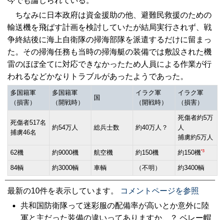
今でも論じられている。
ちなみに日本政府は資金援助の他、避難民救援のための
輸送機を飛ばす計画を検討していたが結局実行されず、戦
争終結後に海上自衛隊の掃海部隊を派遣するだけに留まっ
た。その掃海任務も当時の掃海艇の装備では敷設された機
雷のほぼ全てに対応できなかったため人員による作業が行
われるなどかなりトラブルがあったようであった。
多国籍軍
多国籍軍
イラク軍
イラク軍
国
（損害）
（開戦時）
（開戦時）
（損害）
死傷者約5万
死傷者517名
約54万人
総兵士数
約40万人？
人
捕虜46名
捕虜約5万人
*3
62機
約9000機
航空機
約150機
約150機
84輌
約3000輌
車輌
（不明）
約3400輌
最新の10件を表示しています。
コメントページを参照
共和国防衛隊って迷彩服の配備率が高いとか意外に陸
軍と主だった装備の違いってありますか、？ ベレー帽