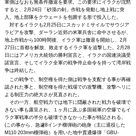
軍側はなおも無条件撤退を要求。この要求にイラクが沈黙
すると、2月24日「砂漠の剣」作戦を発動し地上戦に突
入。地上部隊をクウェートを包囲する形で投入した。
対するイラクも2月25日にスカッドミサイルでサウジア
ラビアを攻撃、ダーラン近郊の米軍兵舎に命中させるが、
地上作戦から100時間後、イラク軍は撤退を開始し、2月
27日に首都を解放、敗走するイラク軍を追撃した。2月28
日にはアメリカ大統領の勝利宣言と、イラクの国連決議受
諾宣言、そしてイラク全軍の戦争停止命令を持って湾岸戦
争は終結した。
この戦争で、制空権を得た側は戦争を支配する事が再確
認された事と、制空権を得た戦場での攻撃機、攻撃ヘリに
よる制圧力の絶大さが見直された。
その一方、航空戦力では地下に隠蔽された戦力を破壊で
きない事も露呈され、１ヶ月に及ぶ多国籍軍の空爆でもイ
ラク軍戦車の半分も破壊できなかった事が特記される。
(この事から、急遽8インチ榴弾砲の砲身（主に退役した
M110 203mm榴弾砲）を用いた地中貫通爆弾「GBU-