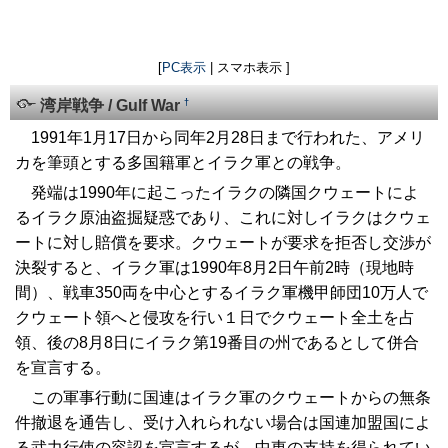
[
PC表示
| スマホ表示 ]
†
湾岸戦争 / Gulf War
1991年1月17日から同年2月28日まで行われた、アメリ
カを筆頭とする多国籍軍とイラク軍との戦争。
発端は1990年に起こったイラクの隣国クウェートによ
るイラク原油盗掘疑惑であり、これに対しイラクはクウェ
ートに対し賠償を要求。クウェートが要求を拒否し交渉が
決裂すると、イラク軍は1990年8月2日午前2時（現地時
間）、戦車350両を中心とするイラク軍機甲師団10万人で
クウェート領へと侵攻を行い１日でクウェート全土を占
領、後の8月8日にイラク第19番目の州であるとして併合
を宣言する。
この軍事行動に国連はイラク軍のクウェートからの無条
件撤退を通告し、受け入れられない場合は国連加盟国によ
る武力行使の容認を宣言するが、中東の支持を得られてい