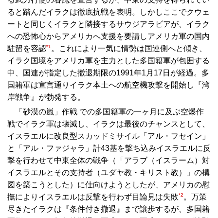
ると踏んだイラクは徹底抗戦を表明。しかしここでクウェ
ートと同じくイラクと隣接するサウジアラビアが、イラク
への恐怖心からアメリカへ支援を要請しアメリカ軍の国内
*1
駐留を容認
。これにより一気に情勢は国連側へと傾き、
イラク国境をアメリカ軍を主力とした多国籍軍が包囲する
中、国連が指定した撤退期限の1991年1月17日が経過。多
国籍軍は宣言通りイラク本土への航空機攻撃を開始し『湾
岸戦争』が勃発する。
「砂漠の嵐」作戦 での多国籍軍の一ヶ月に及ぶ空爆作
戦でイラク軍は壊滅し、イラクは最後のチャンスとして、
イスラエルに改良型スカッドミサイル「アル・フセイン」
と「アル・ファジャラ」計43基を撃ち込みイスラエルに反
撃を行わせて中東全体の戦争（「アラブ（イスラーム）対
イスラエルとその支持者（ユダヤ教・キリスト教）」の構
図を築こうとした）に仕向けようとしたが、アメリカの慰
*2
撫によりイスラエルは反撃を行わず目論見は失敗
。万策
尽きたイラクは『条件付き撤退』まで譲歩するが、多国籍