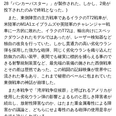
28『バンカーバスター』」が製作された。しかし、2発が
投下されたのみで終戦となった。)
また、東側陣営の主力戦車であるイラクのT72戦車が、
米陸軍のM1A1エイブラムズや英陸軍のチャレンジャー戦
車に一方的に敗れた。イラクのT72は、輸出向けにスペッ
クダウンされたモデルではあったが、レーザー検知器など
独自の改良を行っていた。しかし貫通力の高い劣化ウラン
弾を採用した強力な砲弾、同じく劣化ウランを織り込んだ
防御力の高い装甲、夜間でも確実に標的を捕らえる事ので
きる射撃統制装置など、最先端の装備の施された西側戦車
とその差は歴然であった。この戦闘の記録映像が世界中に
流された事もあり、これまで秘密のベールに包まれていた
東側戦車の神話が崩壊した。
また本戦争で「湾岸戦争症候群」と呼ばれるアメリカが
使用した劣化ウラン弾の影響とよるものと思しき障害者が
続出し、放射性障害なのか、はたまた重金属毒性による障
害かの議論と、どちらにせよ毒性のある砲弾の使用是非が