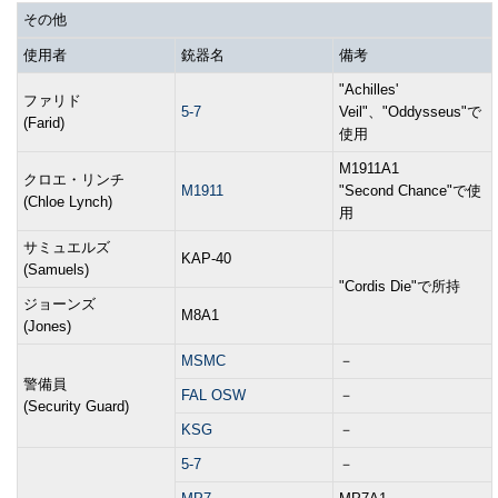
その他
使用者
銃器名
備考
"Achilles'
ファリド
5-7
Veil"、"Oddysseus"で
(Farid)
使用
M1911A1
クロエ・リンチ
M1911
"Second Chance"で使
(Chloe Lynch)
用
サミュエルズ
KAP-40
(Samuels)
"Cordis Die"で所持
ジョーンズ
M8A1
(Jones)
MSMC
－
警備員
FAL OSW
－
(Security Guard)
KSG
－
5-7
－