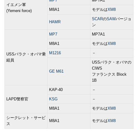
MP7
MP7A1
イエメン軍
M8A1
モデルは
XM8
(Yemeni force)
SCAR
の
SAW
バージョ
HAMR
ン
MP7
MP7A1
M8A1
モデルは
XM8
M1216
－
USSバラク・オバマ乗
組員
USSバラク・オバマの
CIWS
GE M61
ファランクス Block
1B
KAP-40
－
LAPD警察官
KSG
－
M8A1
モデルは
XM8
シークレット・サービ
M8A1
モデルは
XM8
ス