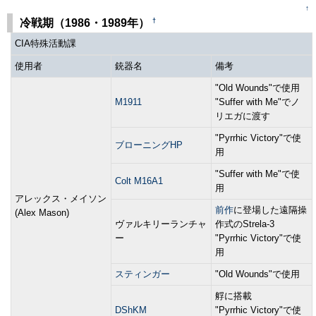
↑
†
冷戦期（1986・1989年）
CIA特殊活動課
使用者
銃器名
備考
"Old Wounds"で使用
M1911
"Suffer with Me"でノ
リエガに渡す
"Pyrrhic Victory"で使
ブローニングHP
用
"Suffer with Me"で使
Colt M16A1
用
アレックス・メイソン
前作
に登場した遠隔操
(Alex Mason)
ヴァルキリーランチャ
作式のStrela-3
ー
"Pyrrhic Victory"で使
用
スティンガー
"Old Wounds"で使用
艀に搭載
DShKM
"Pyrrhic Victory"で使