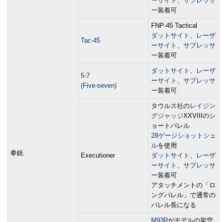
ーサイト
、
サプレッサ
ー
装着可
FNP-45 Tactical
ダットサイト
、
レーザ
Tac-45
ーサイト
、
サプレッサ
ー
装着可
ダットサイト
、
レーザ
5-7
ーサイト
、
サプレッサ
(Five-seven)
ー
装着可
タウルス社の
レイジン
グジャッジ
XXVIIIのシ
ョートバレル
28ゲージ
ショットシェ
ル
を使用
拳銃
Executioner
ダットサイト
、
レーザ
ーサイト
、
サプレッサ
ー
装着可
アタッチメントの「ロ
ングバレル」で通常の
バレル長になる
M93R
がモデルの架空