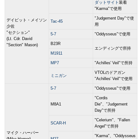
ダットサイト
装着
"Karma"で使用
"Judgement Day"で使
デイビット・メイソン
Tac-45
用
少佐
"セクション"
5-7
"Oddysseus"で使用
(Lt. Cdr. David
B23R
"Section" Mason)
エンディングで所持
M1911
MP7
"Achilles' Veil"で所持
VTOLのドアガン
ミニガン
"Achilles' Veil"で使用
5-7
"Oddysseus"で使用
"Cordis
M8A1
Die"、"Judgement
Day"で所持
"Celerium"、"Fallen
SCAR-H
Angel"で所持
マイク・ハーパー
"Karma"、"Oddysseus
(Mike Harper)
M27