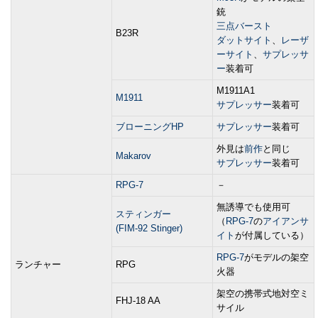
銃
三点バースト
B23R
ダットサイト
、
レーザ
ーサイト
、
サプレッサ
ー
装着可
M1911A1
M1911
サプレッサー
装着可
ブローニングHP
サプレッサー
装着可
外見は
前作
と同じ
Makarov
サプレッサー
装着可
RPG-7
－
無誘導でも使用可
スティンガー
（
RPG-7
の
アイアンサ
(FIM-92 Stinger)
イト
が付属している）
RPG-7
がモデルの架空
ランチャー
RPG
火器
架空の携帯式地対空ミ
FHJ-18 AA
サイル