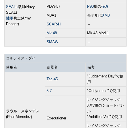
PDW-57
P90
風の
弾倉
SEALs
隊員(Navy
SEAL)
M8A1
モデルは
XM8
陸軍
兵士(Army
Ranger)
SCAR-H
－
Mk 48
Mk.48 Mod.1
SMAW
－
コルディス・ダイ
使用者
銃器名
備考
"Judgement Day"で使
Tac-45
用
5-7
"Oddysseus"で使用
レイジングジャッジ
XXVIIIのショートバレ
ラウル・メネンデス
ル
(Raul Menedez)
"Achilles' Veil"で使用
Executioner
レイジングジャッジ