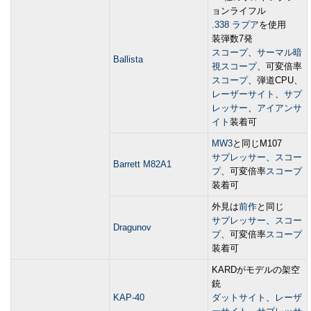
ョンライフル
.338 ラプア
を使用
装弾数7発
スコープ
、
サーマル暗
Ballista
視スコープ
、可変倍率
スコープ
、弾道CPU、
レーザーサイト
、
サプ
レッサー
、
アイアンサ
イト
装着可
MW3
と同じM107
サプレッサー
、
スコー
Barrett M82A1
プ
、可変倍率
スコープ
装着可
外見は
前作
と同じ
サプレッサー
、
スコー
Dragunov
プ
、可変倍率
スコープ
装着可
KARDがモデルの架空
銃
KAP-40
ダットサイト
、
レーザ