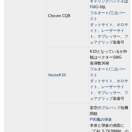
キャリングハンドル
は
FMG-9
似
フルオート
/
三点バー
Chicom CQB
スト
ダットサイト
、
ホロサ
イト
、
レーザーサイ
ト
、
サプレッサー
、
フ
ォアグリップ
装着可
K10となっているが外
観はベクターSMG
装弾数36発
フルオート
/
二点バー
VectorK10
スト
ダットサイト
、
ホロサ
イト
、
レーザーサイ
ト
、
サプレッサー
、
フ
ォアグリップ
装着可
架空の
ブルパップ
短機
関銃
P90
風の
弾倉
本体と弾倉の側面に
「CAL 5.7X28MM」の