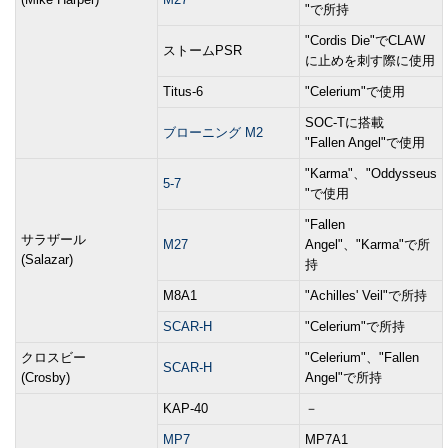
"で所持
"Cordis Die"でCLAW
ストームPSR
に止めを刺す際に使用
Titus-6
"Celerium"で使用
SOC-Tに搭載
ブローニング M2
"Fallen Angel"で使用
"Karma"、"Oddysseus
5-7
"で使用
"Fallen
サラザール
M27
Angel"、"Karma"で所
(Salazar)
持
M8A1
"Achilles' Veil"で所持
SCAR-H
"Celerium"で所持
クロスビー
"Celerium"、"Fallen
SCAR-H
(Crosby)
Angel"で所持
KAP-40
－
MP7
MP7A1