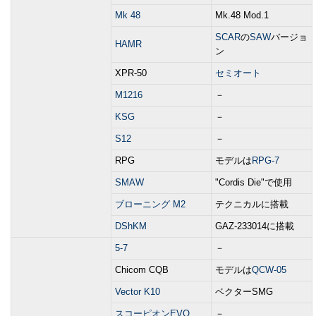
Mk 48
Mk.48 Mod.1
SCAR
の
SAW
バージョ
HAMR
ン
XPR-50
セミオート
M1216
－
KSG
－
S12
－
RPG
モデルは
RPG-7
SMAW
"Cordis Die"で使用
ブローニング M2
テクニカルに搭載
DShKM
GAZ-233014に搭載
5-7
－
Chicom CQB
モデルは
QCW-05
Vector K10
ベクターSMG
スコーピオンEVO
－