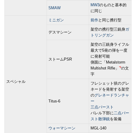
MW3
のものと基本的
SMAW
に同じ
ミニガン
前作
と同じ携行型
架空の携行型三銃身
ガ
デスマシーン
トリングガン
架空の三銃身ライフル
最大で5発の弾を一度
に発射可能
ストームPSR
側面に「Metalstorm
*5
Multishot Rifle」
の文
字
スペシャル
フレシェット状のグレ
ネードを発射する架空
の
グレネードランチャ
Titus-6
ー
三点バースト
バレル下部に
二点バー
スト
散弾銃
を装備
ウォーマシーン
MGL-140