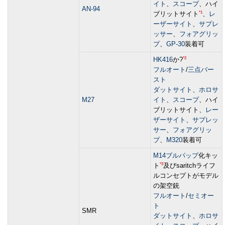
イト
、
スコープ
、ハイ
AN-94
*1
ブリットサイト
、
レ
ーザーサイト
、
サプレ
ッサー
、
フォアグリッ
プ
、
GP-30
装着可
*2
HK416
か?
フルオート
/
三点バー
スト
ダットサイト
、
ホロサ
M27
イト
、
スコープ
、ハイ
ブリットサイト、
レー
ザーサイト
、
サプレッ
サー
、
フォアグリッ
プ
、
M320
装着可
M14
ブルパップ
化キッ
*3
ト
及びsaritchライフ
ルコンセプトがモデル
の架空銃
フルオート
/
セミオー
ト
SMR
ダットサイト
、
ホロサ