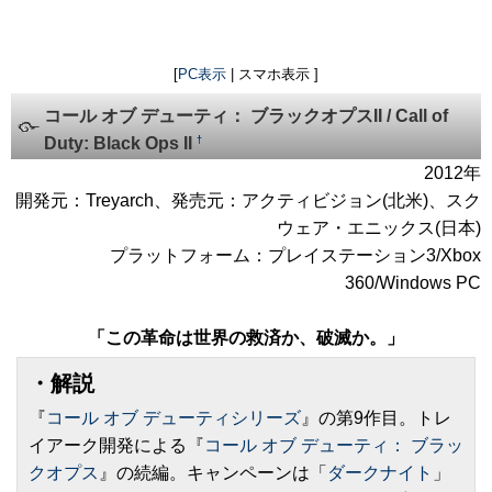
[
PC表示
| スマホ表示 ]
コール オブ デューティ： ブラックオプスII / Call of
†
Duty: Black Ops II
2012年
開発元：Treyarch、発売元：アクティビジョン(北米)、スク
ウェア・エニックス(日本)
プラットフォーム：プレイステーション3/Xbox
360/Windows PC
「この革命は世界の救済か、破滅か。」
・解説
『
コール オブ デューティシリーズ
』の第9作目。トレ
イアーク開発による『
コール オブ デューティ： ブラッ
クオプス
』の続編。キャンペーンは「
ダークナイト
」