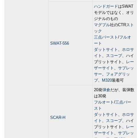
ハンドガード
はSWAT
モデルではなく、オリ
ジナルのもの
マグプル
社のCTR
スト
ック
三点バースト
/
フルオ
SWAT-556
ート
ダットサイト
、
ホロサ
イト
、
スコープ
、ハイ
ブリットサイト、
レー
ザーサイト
、
サプレッ
サー
、
フォアグリッ
プ
、
M320
装着可
20発
弾倉
だが、装弾数
は30発
フルオート
/
三点バー
スト
ダットサイト
、
ホロサ
SCAR-H
イト
、
スコープ
、ハイ
ブリットサイト、
レー
ザーサイト
、
サプレッ