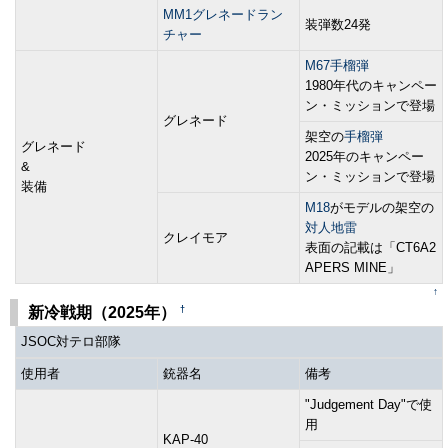
MM1グレネードラン
装弾数24発
チャー
M67手榴弾
1980年代のキャンペー
ン・ミッションで登場
グレネード
架空の
手榴弾
グレネード
2025年のキャンペー
&
ン・ミッションで登場
装備
M18
がモデルの架空の
対人地雷
クレイモア
表面の記載は「CT6A2
APERS MINE」
↑
†
新冷戦期（2025年）
JSOC対テロ部隊
使用者
銃器名
備考
"Judgement Day"で使
用
KAP-40