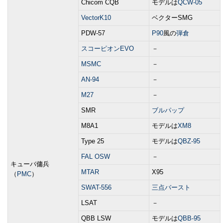
Chicom CQB
モデルは
QCW-05
VectorK10
ベクターSMG
PDW-57
P90
風の
弾倉
スコーピオンEVO
－
MSMC
－
AN-94
－
M27
－
SMR
ブルパップ
M8A1
モデルは
XM8
Type 25
モデルは
QBZ-95
FAL OSW
－
キューバ傭兵
MTAR
X95
（
PMC
）
SWAT-556
三点バースト
LSAT
－
QBB LSW
モデルは
QBB-95