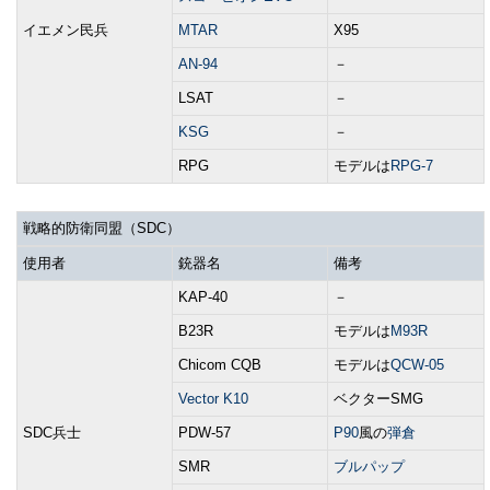
イエメン民兵
MTAR
X95
AN-94
－
LSAT
－
KSG
－
RPG
モデルは
RPG-7
戦略的防衛同盟（SDC）
使用者
銃器名
備考
KAP-40
－
B23R
モデルは
M93R
Chicom CQB
モデルは
QCW-05
Vector K10
ベクターSMG
SDC兵士
PDW-57
P90
風の
弾倉
SMR
ブルパップ