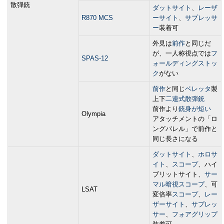
散弾銃
ダットサイト
、
レーザ
R870 MCS
ーサイト
、
サプレッサ
ー
装着可
外見は
前作
と同じだ
が、一人称視点では
フ
SPAS-12
ォールディングストッ
ク
がない
前作
と同じ
ベレッタ
製
上下
二連式散弾銃
前作より
銃身が短い
Olympia
アタッチメントの「ロ
ングバレル」で前作と
同じ長さになる
ダットサイト
、
ホロサ
イト
、
スコープ
、ハイ
ブリットサイト、
サー
マル暗視スコープ
、可
LSAT
変倍率
スコープ
、
レー
ザーサイト
、
サプレッ
サー
、
フォアグリップ