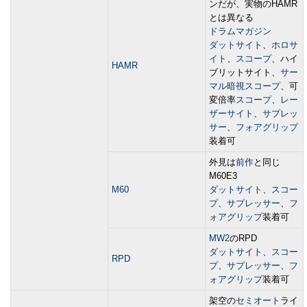
ンだが、実物のHAMR
とは異なる
ドラムマガジン
ダットサイト
、
ホロサ
イト
、
スコープ
、ハイ
HAMR
ブリットサイト、
サー
マル暗視スコープ
、可
変倍率
スコープ
、
レー
ザーサイト
、
サプレッ
サー
、
フォアグリップ
装着可
外見は
前作
と同じ
M60E3
M60
ダットサイト
、
スコー
プ
、
サプレッサー
、
フ
ォアグリップ
装着可
MW2
のRPD
ダットサイト
、
スコー
RPD
プ
、
サプレッサー
、
フ
ォアグリップ
装着可
架空の
セミオート
ライ