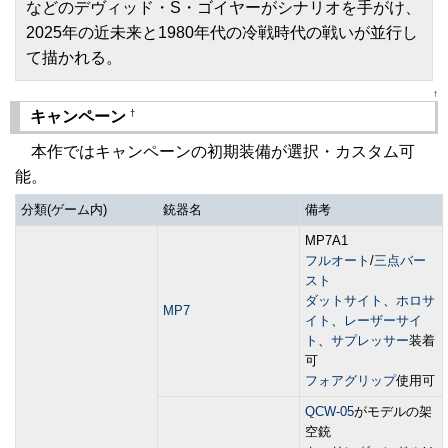
などのデヴィッド・S・ゴイヤーがシナリオを手がけ、
2025年の近未来と1980年代の冷戦時代の戦いが並行し
て描かれる。
↑
†
キャンペーン
本作ではキャンペーンの初期装備が選択・カスタム可
能。
分類(ゲーム内)
銃器名
備考
MP7A1
フルオート
/
三点バー
スト
ダットサイト
、
ホロサ
MP7
イト
、
レーザーサイ
ト
、
サプレッサー
装着
可
フォアグリップ
使用可
QCW-05
がモデルの架
空銃