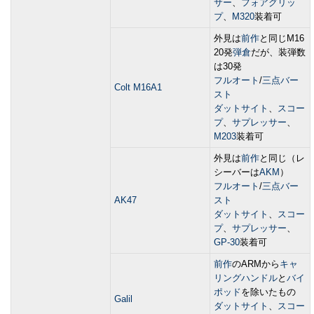
サー
、
フォアグリッ
プ
、
M320
装着可
外見は
前作
と同じM16
20発
弾倉
だが、装弾数
は30発
フルオート
/
三点バー
Colt M16A1
スト
ダットサイト
、
スコー
プ
、
サプレッサー
、
M203
装着可
外見は
前作
と同じ（レ
シーバーは
AKM
）
フルオート
/
三点バー
AK47
スト
ダットサイト
、
スコー
プ
、
サプレッサー
、
GP-30
装着可
前作
のARMから
キャ
リングハンドル
と
バイ
ポッド
を除いたもの
Galil
ダットサイト
、
スコー