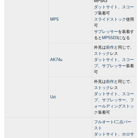
MP5A3
ダットサイト
、
スコー
プ
装着可
MP5
スライドストック
使用
可
サプレッサー
を装着す
ると
MP5SD3
になる
外見は
前作
と同じで、
ストック
レス
AK74u
ダットサイト
、
スコー
プ
、
サプレッサー
装着
可
外見は
前作
と同じで、
ストック
レス
ダットサイト
、
スコー
Uzi
プ
、
サプレッサー
、
フ
ォールディングストッ
ク
装着可
フルオート
/
二点バー
スト
ダットサイト
、
ホロサ