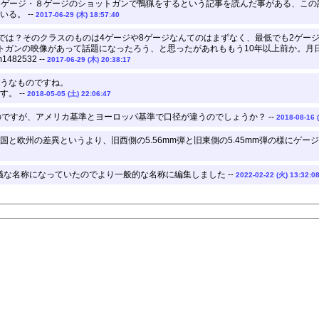
、４ゲージ・８ゲージのショットガンで鴨猟をするという記事を読んだ事がある、この
る。 --
2017-06-29 (木) 18:57:40
話では？そのクラスのものは4ゲージや8ゲージなんてのはまずなく、最低でも2ゲー
トガンの映像があって話題になったろう、と思ったがあれももう10年以上前か。月
sm1482532 --
2017-06-29 (木) 20:38:17
うなものですね。
。 --
2018-05-05 (土) 22:06:47
んだのですが、アメリカ基準とヨーロッパ基準で口径が違うのでしょうか？ --
2018-08-16 
と欧州の差異というより、旧西側の5.56mm弾と旧東側の5.45mm弾の様にゲージ
という不思議な名称になっていたのでより一般的な名称に編集しました --
2022-02-22 (火) 13:32:0