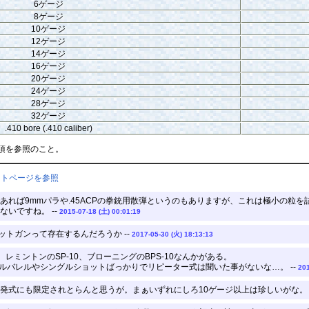
6ゲージ
8ゲージ
10ゲージ
12ゲージ
14ゲージ
16ゲージ
20ゲージ
24ゲージ
28ゲージ
32ゲージ
.410 bore (.410 caliber)
項を参照のこと。
ントページを参照
あれば9mmパラや.45ACPの拳銃用散弾というのもありますが、これは極小の粒
いですね。 --
2015-07-18 (土) 00:01:19
ットガンって存在するんだろうか --
2017-05-30 (火) 18:13:13
0、レミントンのSP-10、ブローニングのBPS-10なんかがある。
ブルバレルやシングルショットばっかりでリピーター式は聞いた事がないな…。 --
201
発式にも限定されとらんと思うが。まぁいずれにしろ10ゲージ以上は珍しいがな。 