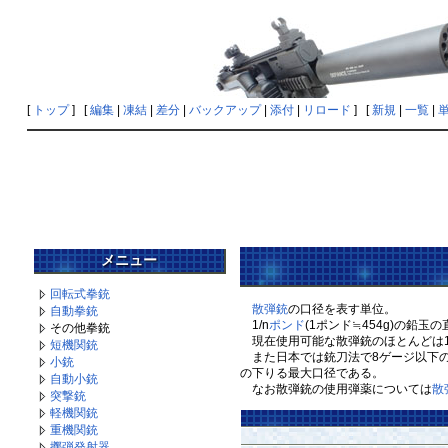
[
トップ
] [
編集
|
凍結
|
差分
|
バックアップ
|
添付
|
リロード
] [
新規
|
一覧
|
メニュー
回転式拳銃
散弾銃
の口径を表す単位。
自動拳銃
1/n
ポンド
(1ポンド≒454g)の鉛玉
その他拳銃
現在使用可能な散弾銃のほとんどは1
短機関銃
また日本では銃刀法で8ゲージ以下の
小銃
の下りる最大口径である。
自動小銃
なお散弾銃の使用弾薬については
散
突撃銃
軽機関銃
重機関銃
擲弾発射器