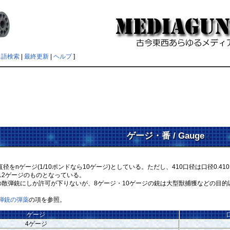
単語検索
|
最終更新
|
ヘルプ
]
ゲージ・番 / Gauge
†
の直径をnゲージ(1/10ポンドなら10ゲージ)としている。ただし、410口径は口径0.4
2ゲージのものとなっている。
散弾銃にしか許可が下りないが、8ゲージ・10ゲージの銃は大型獣捕獲などの目的
弾銃の弾薬
の項を参照。
ゲージ
4ゲージ