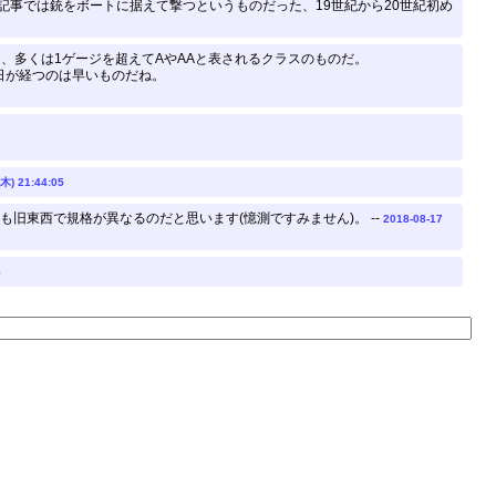
記事では銃をボートに据えて撃つというものだった、19世紀から20世紀初め
ジ、多くは1ゲージを超えてAやAAと表されるクラスのものだ。
日が経つのは早いものだね。
(木) 21:44:05
も旧東西で規格が異なるのだと思います(憶測ですみません)。 --
2018-08-17
8