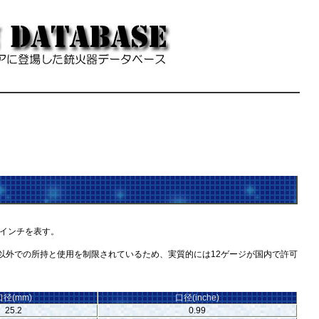
10インチを表す。
以外での所持と使用を制限されているため、実質的には12ゲージが国内で許可
口径(mm)
口径(inche)
25.2
0.99