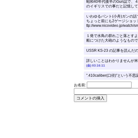
昭和40年代後半のGun誌で
のイギリスでの事だと記憶してい
いわゆるパント(小舟)ガンの
ちょっと前にも2ゲージショッ
ttp://www.nicovideo.jp/watch/
１発で水鳥の群れごと落とすよ
船につけた大砲のようなものです
USSR KS-23 の記事を読
詳しいことはわかりませんが米国
(金) 03:16:11
”.410caliber(口径)”
お名前: