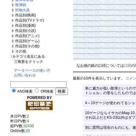
散弾銃
対物火器
作品別(映画)
作品別(TVドラマ)
作品別(漫画)
作品別(小説)
作品別(アニメ)
作品別(ゲーム)
作品別(その他)
その他
↑カテゴリ名左にある
三角形をクリック
なお他の銃の口径については
口径
の
データベースの使い方
お問い合わせ
最新の10件を表示しています。
コメ
単に威力が低い散弾というので
AND検索
OR検索
トシェル」の形をしたものではな
POWERED BY
4～10ゲージが使われてるショ
10ゲージならイサカのMag-1
本日PV数:
2
それ以上だとKS-23以外はダ
昨日PV数:
4
総PV数:
32430
別に質問は現在のものにも、連
Online数:
20