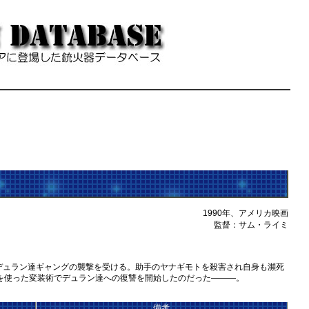
1990年、アメリカ映画
監督：サム・ライミ
ュラン達ギャングの襲撃を受ける。助手のヤナギモトを殺害され自身も瀕死
を使った変装術でデュラン達への復讐を開始したのだった―――。
備考