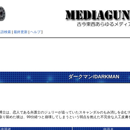
単語検索
|
最終更新
|
ヘルプ
]
ダークマン/DARKMAN
†
士は、恋人である弁護士のジュリーが追っていたスキャンダルのもみ消しを企むデ
取り留めた彼は、99分経つと崩壊してしまうという弱点を抱えた不完全な人工皮膚
使用者
銃器名