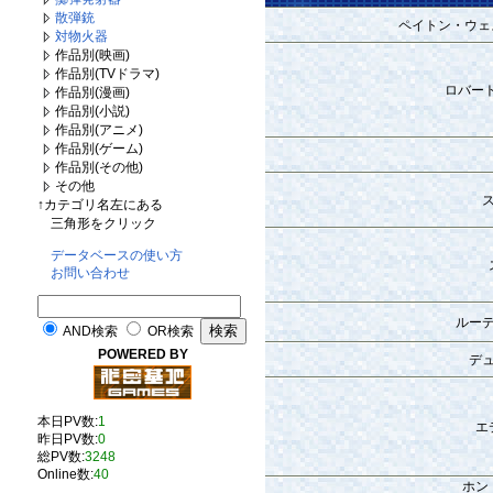
散弾銃
ペイトン・ウェ
対物火器
作品別(映画)
作品別(TVドラマ)
ロバー
作品別(漫画)
作品別(小説)
作品別(アニメ)
作品別(ゲーム)
作品別(その他)
その他
↑カテゴリ名左にある
三角形をクリック
データベースの使い方
お問い合わせ
ルー
AND検索
OR検索
POWERED BY
デ
本日PV数:
1
エ
昨日PV数:
0
総PV数:
3248
Online数:
40
ホン