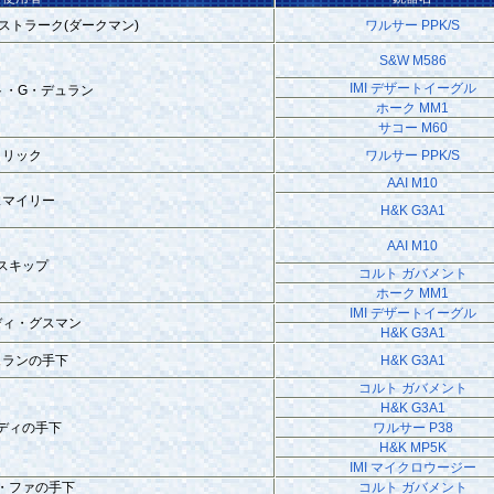
ストラーク(ダークマン)
ワルサー PPK/S
S&W M586
IMI デザートイーグル
ト・G・デュラン
ホーク MM1
サコー M60
リック
ワルサー PPK/S
AAI M10
スマイリー
H&K G3A1
AAI M10
スキップ
コルト ガバメント
ホーク MM1
IMI デザートイーグル
ディ・グスマン
H&K G3A1
ュランの手下
H&K G3A1
コルト ガバメント
H&K G3A1
ディの手下
ワルサー P38
H&K MP5K
IMI マイクロウージー
・ファの手下
コルト ガバメント