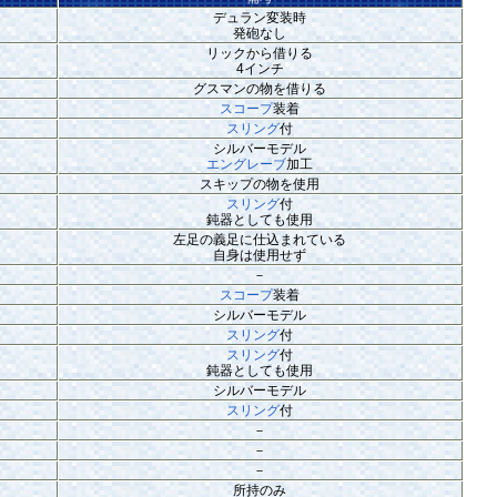
デュラン変装時
発砲なし
リックから借りる
4インチ
グスマンの物を借りる
スコープ
装着
スリング
付
シルバーモデル
エングレーブ
加工
スキップの物を使用
スリング
付
鈍器としても使用
左足の義足に仕込まれている
自身は使用せず
－
スコープ
装着
シルバーモデル
スリング
付
スリング
付
鈍器としても使用
シルバーモデル
スリング
付
－
－
－
所持のみ