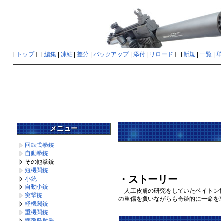
[
トップ
] [
編集
|
凍結
|
差分
|
バックアップ
|
添付
|
リロード
] [
新規
|
一覧
|
メニュー
回転式拳銃
自動拳銃
その他拳銃
短機関銃
・ストーリー
小銃
自動小銃
人工皮膚の研究をしていたペイトン博
突撃銃
の重傷を負いながらも奇跡的に一命を
軽機関銃
重機関銃
擲弾発射器