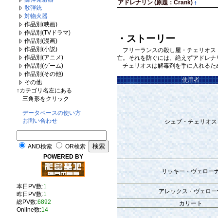
アドレナリン (原題：Crank)
†
散弾銃
対物火器
作品別(映画)
作品別(TVドラマ)
・ストーリー
作品別(漫画)
作品別(小説)
フリーランスの殺し屋・チェリオス（
作品別(アニメ)
亡。それを防ぐには、絶えずアドレナ
チェリオスは解毒剤を手に入れるた
作品別(ゲーム)
作品別(その他)
使用者
その他
↑カテゴリ名左にある
三角形をクリック
データベースの使い方
お問い合わせ
シェブ・チェリオス
AND検索
OR検索
POWERED BY
リッキー・ヴェロー
本日PV数:
1
アレックス・ヴェロー
昨日PV数:
1
総PV数:
6892
カリート
Online数:
14