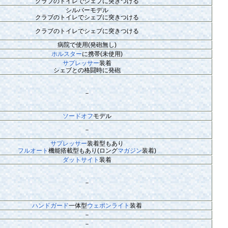
クラブのトイレでシェブに突きつける
シルバーモデル
クラブのトイレでシェブに突きつける
クラブのトイレでシェブに突きつける
病院で使用(発砲無し)
ホルスター
に携帯(未使用)
サプレッサー
装着
シェブとの格闘時に発砲
－
ソードオフ
モデル
－
サプレッサー
装着型もあり
フルオート
機能搭載型もあり(ロング
マガジン
装着)
ダットサイト
装着
－
ハンドガード
一体型
ウェポンライト
装着
－
－