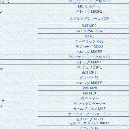
ット)
IMI デザートイーグル MK.I
MIL サンダー5
ン
ベレッタ M92FS
スプリングフィールドXD
B&T MP9
H&K MP5K-PDW
M4A1
マーベリック M88
モスバーグ M500
ベレッタ M92FS
IMI デザートイーグル MK.I
ベレッタ M92FS
IMI ジェリコ941
下
B&T MP9
グロック 26
ベレッタ M92FS
S&W M28
AAI M10
IMI ウージー
ング
IMI マイクロウージー
)
カールグスタフ M/45
サーブ スーパーショーティ
モスバーグ M500
モスバーグ M500 Cruiser
グロック 19