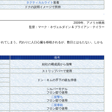
タクティカルライト
装着
ドクの説明イメージで所持
↑
2009年、アメリカ映画
監督：マーク・ネヴェルダイン & ブライアン・テイラー
れてしまう。代わりに人口心臓を移植されるが、数日とはもたない。しかも
備考
結社の構成員から強奪
ストリップバーで使用
ドン・キムの手下の銃を拝借
シルバーモデル
フロン邸で使用
二挺撃ち
フロン邸で使用
二挺拳銃
フロン邸で使用