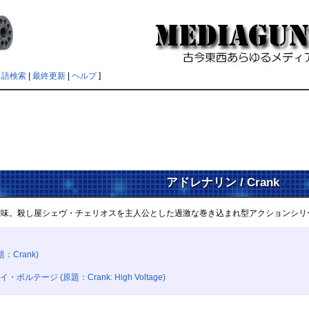
単語検索
|
最終更新
|
ヘルプ
]
アドレナリン / Crank
†
の意味。殺し屋シェヴ・チェリオスを主人公とした過激な巻き込まれ型アクションシリ
：Crank)
ルテージ (原題：Crank: High Voltage)