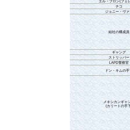
エル・フロン(フェレ
チコ
ジョニー・ヴァ
結社の構成員
ギャング
ストリッパー
LAPD警察官
ドン・キムの手
メキシカンギャ
(カリートの手下