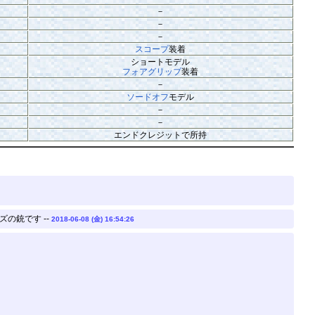
－
－
－
スコープ
装着
ショートモデル
フォアグリップ
装着
－
ソードオフ
モデル
－
－
エンドクレジットで所持
の銃です --
2018-06-08 (金) 16:54:26