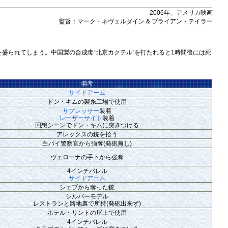
2006年、アメリカ映画
監督：マーク・ネヴェルダイン & ブライアン・テイラー
られてしまう。中国製の合成毒“北京カクテル”を打たれると1時間後には死
備考
サイドアーム
ドン・キムの製糸工場で使用
サプレッサー
装着
レーザーサイト
装着
回想シーンでドン・キムに突きつける
アレックスの銃を拾う
白バイ警察官から強奪(発砲無し)
ヴェローナの手下から強奪
4インチバレル
サイドアーム
シェブから奪った銃
シルバーモデル
レストランと路地裏で所持(発砲出来ず)
ホテル・リントの屋上で使用
4インチバレル