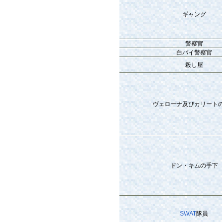
ギャング
警察官
白バイ警察官
殺し屋
ヴェローナ及びカリート
ドン・キムの手下
SWAT
隊員