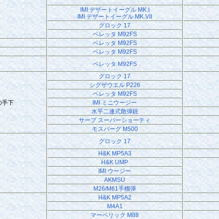
IMI デザートイーグル MK.I
IMI デザートイーグル MK.VII
グロック 17
ベレッタ M92FS
ベレッタ M92FS
ベレッタ M92FS
ベレッタ M92FS
グロック 17
シグザウエル P226
ベレッタ M92FS
の手下
IMI ミニウージー
水平二連式散弾銃
サーブ スーパーショーティ
モスバーグ M500
グロック 17
H&K MP5A3
H&K UMP
IMI ウージー
AKMSU
M26/M61手榴弾
H&K MP5A2
M4A1
マーベリック M88