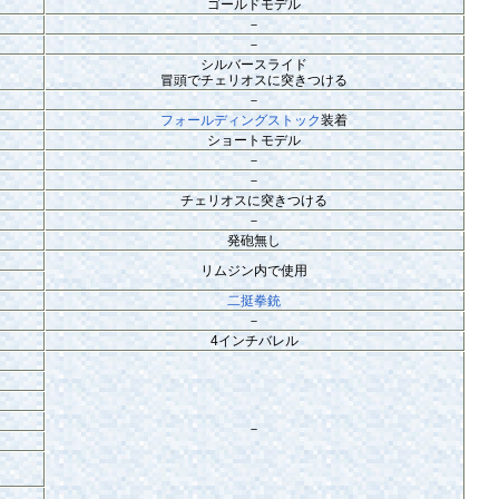
ゴールドモデル
－
－
シルバースライド
冒頭でチェリオスに突きつける
－
フォールディングストック
装着
ショートモデル
－
－
チェリオスに突きつける
－
発砲無し
リムジン内で使用
二挺拳銃
－
4インチバレル
－