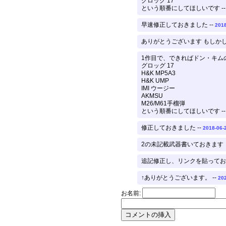
グロッグ 17
という順番にしてほしいです -
早速修正しておきました --
2018
ありがとうございます もしか
1作目で、できればドン・キム
グロッグ 17
H&K MP5A3
H&K UMP
IMI ウージー
AKMSU
M26/M61手榴弾
という順番にしてほしいです -
修正しておきました --
2018-06-
2の未記載武器書いておきます 
追記修正し、リンクを貼っておき
↑ありがとうございます。 --
202
お名前: