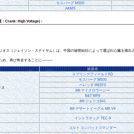
モスバーグ M500
AKMS
k: High Voltage)
†
オス（ジェイソン・ステイサム）は、中国の秘密結社によって運ばれ心臓を摘出さ
ため、再び奔走することに―――
銃器名
スプリングフィールドXD
モスバーグ M500
ベレッタ M92FS
オス
IMI マイクロウージー
B&T MP9
IMI ジェリコ941
IMI デザートイーグル MK.VII
イントラテック TEC-9
コルト コンバットコマンダー