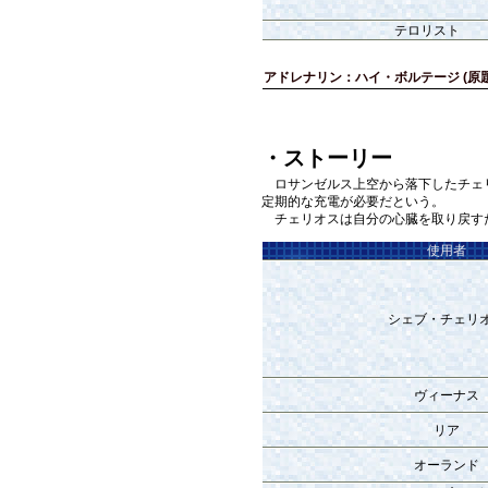
テロリスト
アドレナリン：ハイ・ボルテージ (原題：Cran
・ストーリー
ロサンゼルス上空から落下したチェリ
定期的な充電が必要だという。
チェリオスは自分の心臓を取り戻す
使用者
シェブ・チェリ
ヴィーナス
リア
オーランド