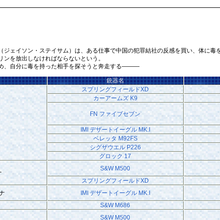
ジェイソン・ステイサム）は、ある仕事で中国の犯罪結社の反感を買い、体に毒を盛
リンを放出しなければならないという。
め、自分に毒を持った相手を探そうと奔走する―――
銃器名
スプリングフィールドXD
カーアームズ K9
FN ファイブセブン
IMI デザートイーグル MK.I
ベレッタ M92FS
シグザウエル P226
グロック 17
S&W M500
ナ
スプリングフィールドXD
ナ
IMI デザートイーグル MK.I
S&W M686
S&W M500