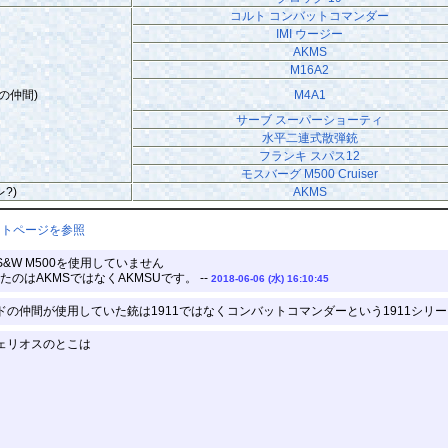
コルト コンバットコマンダー
IMI ウージー
AKMS
M16A2
の仲間)
M4A1
サーブ スーパーショーティ
水平二連式散弾銃
フランキ スパス12
モスバーグ M500 Cruiser
?)
AKMS
ントページを参照
&W M500を使用していません
のはAKMSではなくAKMSUです。 --
2018-06-06 (水) 16:10:45
の仲間が使用していた銃は1911ではなくコンバットコマンダーという1911シリーズ
ェリオスのとこは