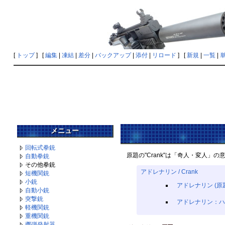
[
トップ
] [
編集
|
凍結
|
差分
|
バックアップ
|
添付
|
リロード
] [
新規
|
一覧
|
メニュー
回転式拳銃
原題の"Crank"は「奇人・変人」
自動拳銃
その他拳銃
アドレナリン / Crank
短機関銃
小銃
アドレナリン (原題
自動小銃
突撃銃
アドレナリン：ハイ・ボ
軽機関銃
重機関銃
擲弾発射器