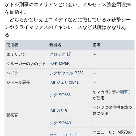
がドジ刑事のエミリアンと出会い、メルセデス強盗団逮捕
を目指す。
どちらかといえばコメディなどに徹しているが銃撃シー
ンやクライマックスのチキンレースなど見所はかなりあ
る。
使用者
銃器名
備考
エミリアン
グロック 17
－
クルーガーの店の手下
H&K MP5K
－
ペドラ
シグザウエル P232
－
ジベール署長
IMI ジェリコ941
－
ヤマカガシ班の
狙撃手
シグ SG551
が使用
ベンツに発信機を撃つ
IMI ガリル
為に使用
警察官
シグ SG540
－
マニューリン MR73の
マニューリン F1