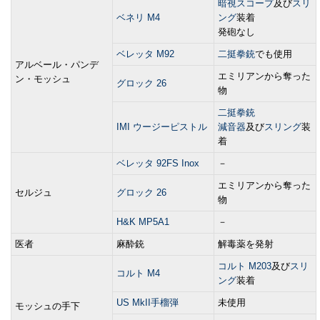
暗視スコープ
及び
スリ
ベネリ M4
ング
装着
発砲なし
ベレッタ M92
二挺拳銃
でも使用
アルベール・パンデ
エミリアンから奪った
ン・モッシュ
グロック 26
物
二挺拳銃
IMI ウージーピストル
減音器
及び
スリング
装
着
ベレッタ 92FS Inox
－
エミリアンから奪った
セルジュ
グロック 26
物
H&K MP5A1
－
医者
麻酔銃
解毒薬を発射
コルト M203
及び
スリ
コルト M4
ング
装着
US MkII手榴弾
未使用
モッシュの手下