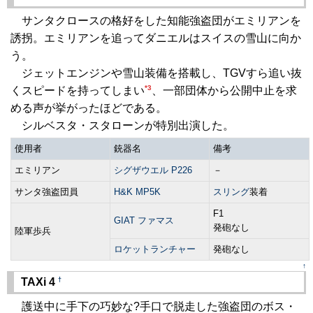
サンタクロースの格好をした知能強盗団がエミリアンを
誘拐。エミリアンを追ってダニエルはスイスの雪山に向か
う。
ジェットエンジンや雪山装備を搭載し、TGVすら追い抜
*3
くスピードを持ってしまい
、一部団体から公開中止を求
める声が挙がったほどである。
シルベスタ・スタローンが特別出演した。
使用者
銃器名
備考
エミリアン
シグザウエル P226
－
サンタ強盗団員
H&K MP5K
スリング
装着
F1
GIAT ファマス
発砲なし
陸軍歩兵
ロケットランチャー
発砲なし
↑
†
TAXi 4
護送中に手下の巧妙な?手口で脱走した強盗団のボス・