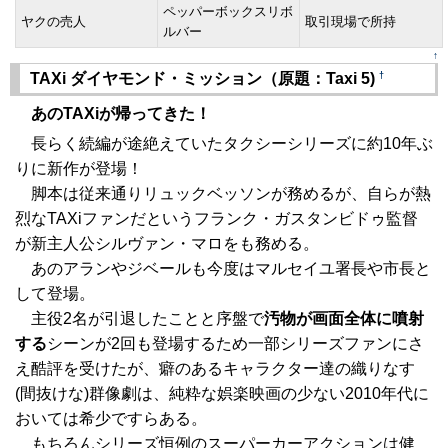
ペッパーボックスリボ
ヤクの売人
取引現場で所持
ルバー
↑
†
TAXi ダイヤモンド・ミッション（原題：Taxi 5)
あのTAXiが帰ってきた！
長らく続編が途絶えていたタクシーシリーズに約10年ぶ
りに新作が登場！
脚本は従来通りリュックベッソンが務めるが、自らが熱
烈なTAXiファンだというフランク・ガスタンビドゥ監督
が新主人公シルヴァン・マロをも務める。
あのアランやジベールも今度はマルセイユ署長や市長と
して登場。
主役2名が引退したことと序盤で
汚物が画面全体に噴射
する
シーンが2回も登場するため一部シリーズファンにさ
え酷評を受けたが、癖のあるキャラクター達の織りなす
(間抜けな)群像劇は、純粋な娯楽映画の少ない2010年代に
おいては希少ですらある。
もちろんシリーズ恒例のスーパーカーアクションは健