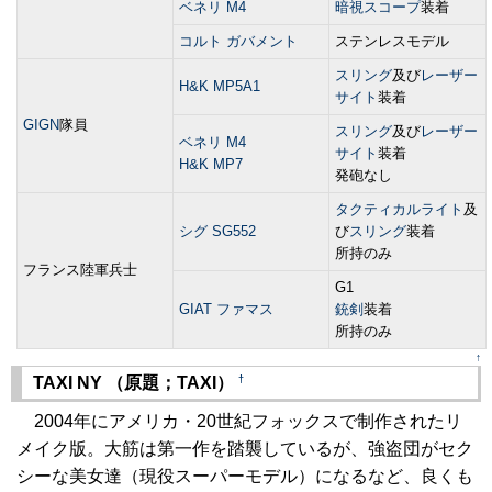
ベネリ M4
暗視スコープ
装着
コルト ガバメント
ステンレスモデル
スリング
及び
レーザー
H&K MP5A1
サイト
装着
GIGN
隊員
スリング
及び
レーザー
ベネリ M4
サイト
装着
H&K MP7
発砲なし
タクティカルライト
及
シグ SG552
び
スリング
装着
所持のみ
フランス陸軍兵士
G1
GIAT ファマス
銃剣
装着
所持のみ
↑
†
TAXI NY （原題；TAXI）
2004年にアメリカ・20世紀フォックスで制作されたリ
メイク版。大筋は第一作を踏襲しているが、強盗団がセク
シーな美女達（現役スーパーモデル）になるなど、良くも