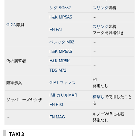
シグ SG552
スリング
装着
H&K MP5A5
－
GIGN
隊員
スリング
装着
FN FAL
フック発射器付き
ベレッタ M92
－
H&K MP5A5
－
偽の襲撃者
H&K MP5K
－
TDS M72
F1
陸軍歩兵
GIAT ファマス
発砲なし
IMI ガリルMAR
横撃ち
で使用したこと
ジャパニーズヤクザ
も
FN P90
ルノーVABに搭載
－
FN MAG
発砲なし
↑
†
TAXi 3