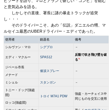
ピソードを語り、マロとアランで新しい「コンビ」を組む
と意気込みを語る。
しかしその直後、署長に謎の暴走トラックが追突
し・・・
そのドライバーこそ、あの「伝説」ダニエルの甥、マ
ルセイユ最悪のUBERドライバー・エディであった。
使用者
銃器名
備考
シルヴァン・マロ
シグプロ
－
反動で吹き飛び壁を破
エディ・マクルー
SPAS12
*4
る
ジベール市長
催涙スプレー
－
メナード
ミシェル
スタンガン
－
トニー・ドッグ(強盗
強盗・カーチェイス中
団)
トロイ M7A1 PDW
同じものを交互に使用
ロッコ(強盗団)