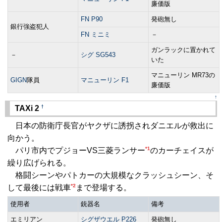
廉価版
FN P90
発砲無し
銀行強盗犯人
FN ミニミ
－
ガンラックに置かれて
－
シグ SG543
いた
マニューリン MR73の
GIGN
隊員
マニューリン F1
廉価版
↑
†
TAXi 2
日本の防衛庁長官がヤクザに誘拐されダニエルが救出に
向かう。
*1
パリ市内でプジョーVS三菱ランサー
のカーチェイスが
繰り広げられる。
格闘シーンやパトカーの大規模なクラッシュシーン、そ
*2
して最後には戦車
まで登場する。
使用者
銃器名
備考
エミリアン
シグザウエル P226
発砲無し