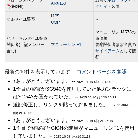
ドローンオペレーター
恐らく
ホログラフィッ
ARX160
*5
(強盗団)
クサイト
装着
MP5
マルセイユ警察
－
UMP
マニューリン MR73の
パリ・マルセイユ警察
廉価版
関係者(上記メンバー
マニューリン F1
警察関係者ほぼ全員の
含む)
サイドアーム
として携
行
最新の10件を表示しています。
コメントページを参照
↑ありがとうございます。 --
2025-01-15 (水) 12:42:07
1作目の警官がSG540を使用していた他ガンラックに
はSG543が置かれていた。 --
2025-09-10 (水) 20:20:23
追記修正し、リンクを貼っておきました。 --
2025-09-10
(水) 20:49:02
↑ありがとうございます。 --
2025-09-10 (水) 21:27:16
1作目で警察官とGIGNの隊員がマニューリンF1を使用
していました。 --
2025-10-08 (水) 19:31:18