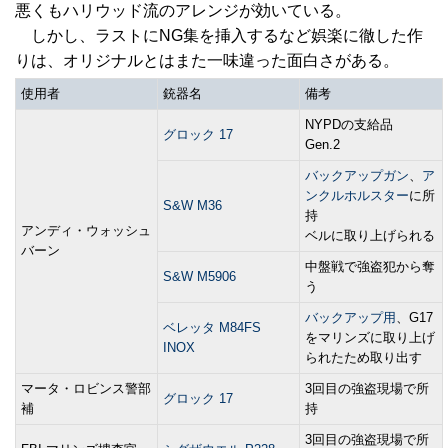
悪くもハリウッド流のアレンジが効いている。
しかし、ラストにNG集を挿入するなど娯楽に徹した作
りは、オリジナルとはまた一味違った面白さがある。
使用者
銃器名
備考
NYPDの支給品
グロック 17
Gen.2
バックアップガン
、
ア
ンクルホルスター
に所
S&W M36
持
アンディ・ウォッシュ
ベルに取り上げられる
バーン
中盤戦で強盗犯から奪
S&W M5906
う
バックアップ用
、G17
ベレッタ M84FS
をマリンズに取り上げ
INOX
られたため取り出す
マータ・ロビンス警部
3回目の強盗現場で所
グロック 17
補
持
3回目の強盗現場で所