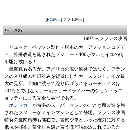
[
PC表示
| スマホ表示 ]
†
TAXi
1997〜,フランス映画
リュック・ベッソン製作・脚本のカーアクションコメデ
ィ。特殊改造を施されたプジョー・406がマルセイユの街
を駆け抜ける！
銃撃戦もあるが、アメリカの広い道路ではなく、フラン
スの入り組んだ町並みを背景にしたカースタントこそが最
大の見所。全編に渡って繰り広げられるカーチェイスは
CGなどではなく、一流ラリードライバーのジョン・ラニ
ョッティによる完全な実写である。
ボンドカー
か特撮のスーパーマシンのごとき魔改造を施
されたプジョーがメインマシンとして登場。フランス映画
特有の皮肉精神も健在で、警察や軍といった権力に対する
抵抗や揶揄、茶化しも嫌と言うほど詰め込まれているた