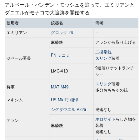
アルベール・パンデン・モッシュを追って、エミリアンと
ダニエルがモナコで大追跡を開始する
使用者
銃器名
備考
エミリアン
グロック 26
－
麻酔銃
アランから取り上げる
二挺拳銃
FN ミニミ
ジベール署長
スリング
装着
9連装ロケットランチ
LMC-X10
ャー
スリング
装着
将軍
MAT M49
多分おもちゃの銃
マキシム
US MkII手榴弾
－
シグザウエル P226
発砲なし
ホロサイト
らしき物を
アラン
麻酔銃
装着
発砲なし