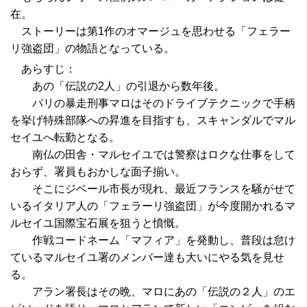
在。
ストーリーは第1作のオマージュを思わせる「フェラー
リ強盗団」の物語となっている。
あらすじ：
あの「伝説の2人」の引退から数年後。
パリの暴走刑事マロはそのドライブテクニックで手柄
を挙げ特殊部隊への昇進を目指すも、スキャンダルでマル
セイユへ転勤となる。
南仏の田舎・マルセイユでは警察はロクな仕事をして
おらず、署員もおかしな面子揃い。
そこにジベール市長が現れ、最近フランスを騒がせて
いるイタリア人の「フェラーリ強盗団」が今度開かれるマ
ルセイユ国際宝石展を狙うと憤慨。
作戦コードネーム「マフィア」を発動し、普段は怠け
ているマルセイユ署のメンバー達も大いにやる気を見せ
る。
アラン署長はその晩、マロにあの「伝説の２人」のエ