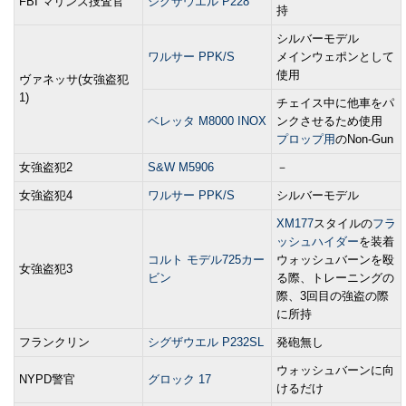
FBI マリンズ捜査官
シグザウエル P228
持
シルバーモデル
ワルサー PPK/S
メインウェポンとして
使用
ヴァネッサ(女強盗犯
1)
チェイス中に他車をパ
ベレッタ M8000 INOX
ンクさせるため使用
プロップ用
のNon-Gun
女強盗犯2
S&W M5906
－
女強盗犯4
ワルサー PPK/S
シルバーモデル
XM177
スタイルの
フラ
ッシュハイダー
を装着
コルト モデル725カー
ウォッシュバーンを殴
女強盗犯3
ビン
る際、トレーニングの
際、3回目の強盗の際
に所持
フランクリン
シグザウエル P232SL
発砲無し
ウォッシュバーンに向
NYPD警官
グロック 17
けるだけ