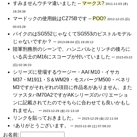
すみませんウチマ違いました --
マークス
?
2011-11-03 (木)
18:29:38
マードックの使用銃はCZ75Bです --
POO
?
2012-12-23 (日)
00:03:28
パイクのはSG552じゃなくてSG553のピストルモデル
じゃないですか？ --
2013-08-04 (日) 19:26:12
陸軍刑務所のシーンで、ハンニバルとリンチの後ろに
いる兵士のM16にスコープが付いていました --
2015-03-22
(日) 02:36:23
シリーズに登場するウージー・AAI M10・イサカ
M37・M1911・S＆WM29・モスバーグM500・ベネリ
M3ですがそれぞれの項目に作品名がありません、また
ツァスタバM70A2ですがAKシリーズのバリエーショ
ンに記載されてたのでそちらに合わせても良いかもし
れません。 --
2023-12-29 (金) 21:13:18
リンクを貼っておきました。 --
2023-12-29 (金) 22:11:04
↑ありがとうございます。 --
2023-12-30 (土) 07:09:23
お名前: