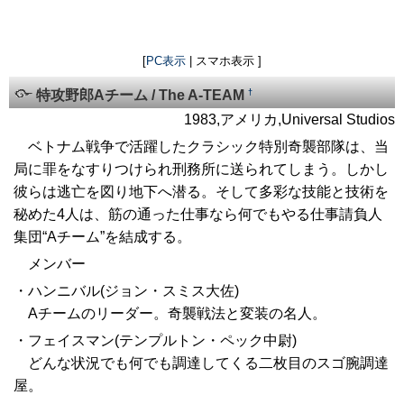
[
PC表示
| スマホ表示 ]
†
特攻野郎Aチーム / The A-TEAM
1983,アメリカ,Universal Studios
ベトナム戦争で活躍したクラシック特別奇襲部隊は、当
局に罪をなすりつけられ刑務所に送られてしまう。しかし
彼らは逃亡を図り地下へ潜る。そして多彩な技能と技術を
秘めた4人は、筋の通った仕事なら何でもやる仕事請負人
集団“Aチーム”を結成する。
メンバー
・ハンニバル(ジョン・スミス大佐)
Aチームのリーダー。奇襲戦法と変装の名人。
・フェイスマン(テンプルトン・ペック中尉)
どんな状況でも何でも調達してくる二枚目のスゴ腕調達
屋。