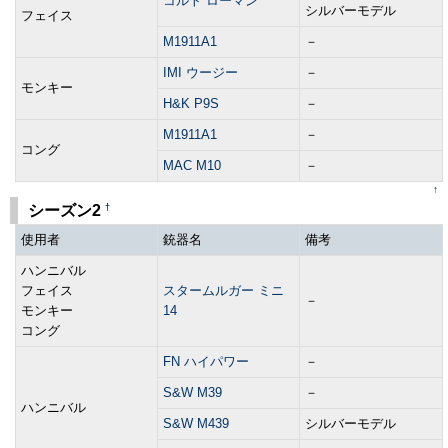
コルト ローマン
シルバーモデル
フェイス
M1911A1
－
IMI ウージー
－
モンキー
H&K P9S
－
M1911A1
－
コング
MAC M10
－
↑
†
シーズン2
使用者
銃器名
備考
ハンニバル
フェイス
スタームルガー ミニ
－
モンキー
14
コング
FN ハイパワー
－
S&W M39
－
ハンニバル
S&W M439
シルバーモデル