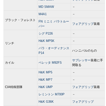
MD SMAW
－
M4A1
－
ブラック・フォレスト
FN ミニミ パラトルー
フォアグリップ
装着
パー
シグ P226
－
H&K MP5K
－
リンチ
パラ・オーディナンス
ハンニバルのもの
P14
サプレッサー
装着に手
カイル
ベレッタ M92FS
間取る
H&K MP5
－
H&K MP7
－
CIA特殊部隊
H&K UMP
フォアグリップ
装着
レミントン M700P
－
H&K G36K
フォアグリップ