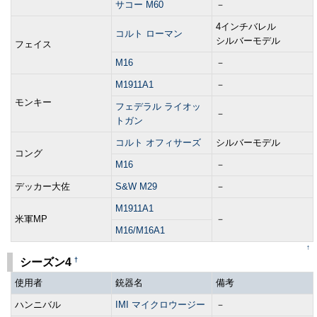
サコー M60
－
4インチバレル
コルト ローマン
シルバーモデル
フェイス
M16
－
M1911A1
－
モンキー
フェデラル ライオッ
－
トガン
コルト オフィサーズ
シルバーモデル
コング
M16
－
デッカー大佐
S&W M29
－
M1911A1
米軍MP
－
M16/M16A1
↑
†
シーズン4
使用者
銃器名
備考
ハンニバル
IMI マイクロウージー
－