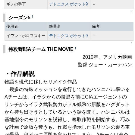
ギノの手下
デトニクス ポケット9
－
↑
†
シーズン5
使用者
銃器名
備考
イワン・ボロフスキー
デトニクス ポケット9
－
↑
†
特攻野郎Aチーム THE MOVIE
2010年、アメリカ映画
監督:ジョー・カーナハン
・作品解説
物語を現代に移したリメイク作品
幾多の特殊ミッションを遂行してきたハンニバル率いる
Aチームは、イラクからの撤退を前にCIAエージェントの
リンチからイラク武装勢力がドル紙幣の原版をバグダット
から持ち出そうとしているという話を聞く。ハンニバルは
基地指令のモリソンを説得し、奪取作戦を開始する。巧み
な計画で原版を奪うも、作戦を指示したモリソンの乗る車
が爆発。何者かに原版を奪われてしまう。Aチームは命令