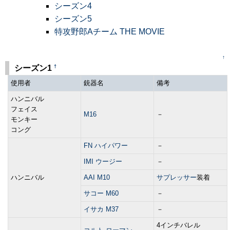
シーズン4
シーズン5
特攻野郎Aチーム THE MOVIE
↑
†
シーズン1
使用者
銃器名
備考
ハンニバル
フェイス
M16
－
モンキー
コング
FN ハイパワー
－
IMI ウージー
－
ハンニバル
AAI M10
サプレッサー
装着
サコー M60
－
イサカ M37
－
4インチバレル