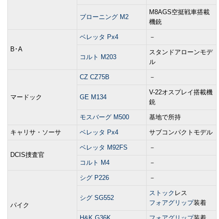
M8AGS空挺戦車搭載
ブローニング M2
機銃
ベレッタ Px4
－
B･A
スタンドアローンモデ
コルト M203
ル
CZ CZ75B
－
V-22オスプレイ搭載機
マードック
GE M134
銃
モスバーグ M500
基地で所持
キャリサ・ソーサ
ベレッタ Px4
サブコンパクトモデル
ベレッタ M92FS
－
DCIS捜査官
コルト M4
－
シグ P226
－
ストック
レス
シグ SG552
フォアグリップ
装着
パイク
H&K G36K
フォアグリップ
装着