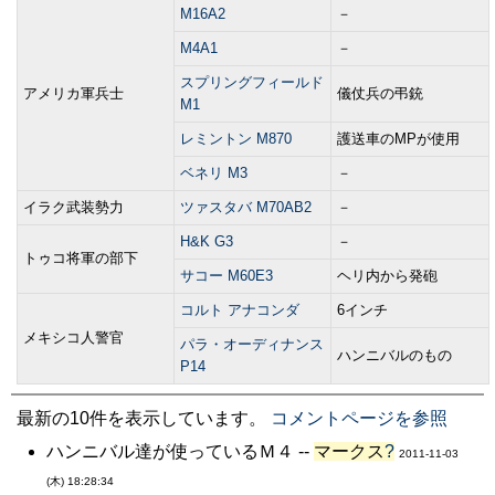
M16A2
－
M4A1
－
スプリングフィールド
アメリカ軍兵士
儀仗兵の弔銃
M1
レミントン M870
護送車のMPが使用
ベネリ M3
－
イラク武装勢力
ツァスタバ M70AB2
－
H&K G3
－
トゥコ将軍の部下
サコー M60E3
ヘリ内から発砲
コルト アナコンダ
6インチ
メキシコ人警官
パラ・オーディナンス
ハンニバルのもの
P14
最新の10件を表示しています。
コメントページを参照
ハンニバル達が使っているＭ４ --
マークス
?
2011-11-03
(木) 18:28:34