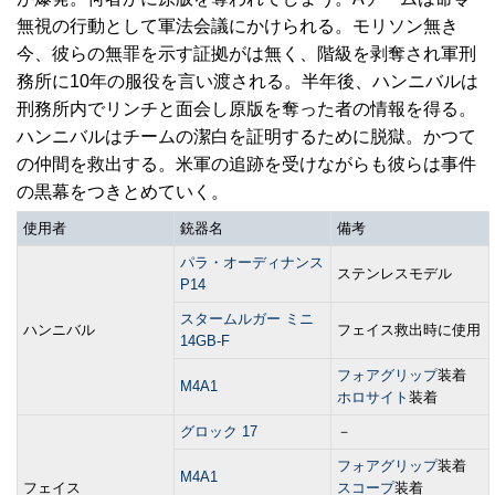
無視の行動として軍法会議にかけられる。モリソン無き
今、彼らの無罪を示す証拠がは無く、階級を剥奪され軍刑
務所に10年の服役を言い渡される。半年後、ハンニバルは
刑務所内でリンチと面会し原版を奪った者の情報を得る。
ハンニバルはチームの潔白を証明するために脱獄。かつて
の仲間を救出する。米軍の追跡を受けながらも彼らは事件
の黒幕をつきとめていく。
使用者
銃器名
備考
パラ・オーディナンス
ステンレスモデル
P14
スタームルガー ミニ
ハンニバル
フェイス救出時に使用
14GB-F
フォアグリップ
装着
M4A1
ホロサイト
装着
グロック 17
－
フォアグリップ
装着
M4A1
フェイス
スコープ
装着