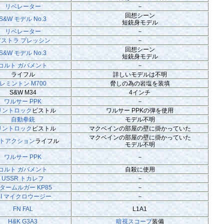
リベレーター
－
回想シーン
S&W モデル No.3
短銃身モデル
リベレーター
－
アストラ プレッシン
－
回想シーン
S&W モデル No.3
短銃身モデル
コルト ガバメント
－
ライフル
詳しいモデルは不明
レミントン M700
脅しの為の岩塩を装填
S&W M34
4インチ
ワルサー PPK
－
リントロック
ピストル
ワルサー PPKの弾を使用
自動拳銃
モデル不明
リントロック
ピストル
マクベインの部屋の壁に掛かっていた
マクベインの部屋の壁に掛かっていた
トアクション
ライフル
モデル不明
ワルサー PPK
－
コルト ガバメント
自殺に使用
USSR トカレフ
－
タームルガー KP85
－
MI マイクロウージー
－
FN FAL
L1A1
H&K G3A3
暗視スコープ
装備