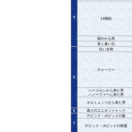
4
14階段
穏やかな死
長く暑い日
白い女神
チャーリー
5
ハーメルンから来た男
ハノーファーに来た男
オルミュッツから来た男
6
偽りのユニオンジャック
デビッド・ボビッドの森
7
デビッド・ボビッドの帰還