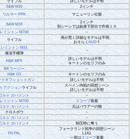
ライフル
詳しいモデルは不明
S&W M36
2インチ
ワルサー PPK
マニューリン社製
2インチ
S&W M36
別シーンでは銃身下部分で作画ミス
レミントン M700
－
画が荒く詳細なモデルは不明、
ライフル
おそらく
AUG
？
レミントン M31
－
催涙手榴弾
詳しいモデルは不明、
H&K MP5
キートンのセリフのみ
IMI ウージー
－
H&K G3
キートンのセリフのみ
ードオフ
ショットガン
詳しいモデルは不明
スペイン内戦の回想シーン
トアクション
ライフル
詳しいモデルは不明
コルト ガバメント
－
レミントン M700
スコープ
装着
コルト ガバメント
元はバウアーの物
クロスボウ
－
コルト ガバメント
－
コルト ガバメント
制圧時に奪う
フォークランド戦争の回想シーン
FN FAL
L1A1
一部は
スコープ
装着