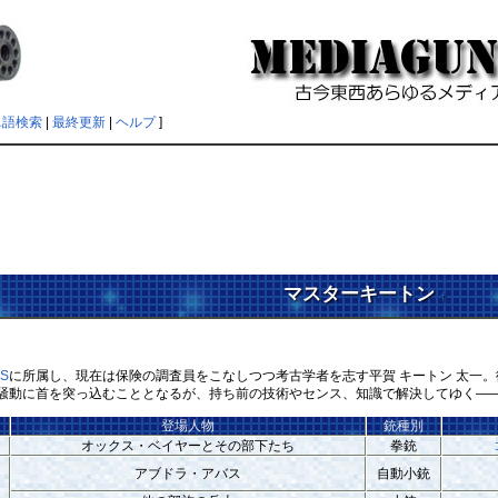
単語検索
|
最終更新
|
ヘルプ
]
マスターキートン
†
S
に所属し、現在は保険の調査員をこなしつつ考古学者を志す平賀 キートン 太一
騒動に首を突っ込むこととなるが、持ち前の技術やセンス、知識で解決してゆく―
登場人物
銃種別
オックス・ベイヤーとその部下たち
拳銃
アブドラ・アバス
自動小銃