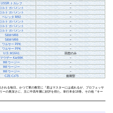
USSR トカレフ
－
コルト ガバメント
－
コルト ガバメント
－
ベレッタ M92
－
コルト ガバメント
－
コルト ガバメント
－
コルト ガバメント
－
S&W M66
－
S&W M66
－
ワルサー PPK
－
ワルサー PPK
－
U.S. M16A1
回想のみ
マウザー Kar98K
－
IMI ウージー
－
IMI ウージー
－
IMI ウージー
－
CZE Cz75
後期型
される毎日。かつて軍の教官に『君はマスターには成れるが、プロフェッサ
リーの奥深さに、主に中高年層に好評を得た。単行本全18巻。その他『キー