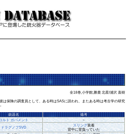
全18巻,小学館,勝鹿 北星/浦沢 直樹
。彼は保険の調査員として、ある時はSASに請われ、またある時は考古学の研究
―
銃器名
備考
コルト ガバメント
－
スリング
装着
ドラグノフSVD
背中に背負っていた