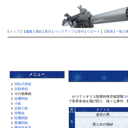
[
トップ
] [
編集
|
凍結
|
差分
|
バックアップ
|
添付
|
リロード
] [
新規
|
一覧
|
メニュー
回転式拳銃
自動拳銃
その他拳銃
かつてイギリス陸軍特殊空挺部隊
SA
短機関銃
で世界各地を飛び回り、様々な事件、
小銃
自動小銃
巻
タイトル
突撃銃
迷宮の男
軽機関銃
1
重機関銃
黒と白の熱砂
擲弾発射器