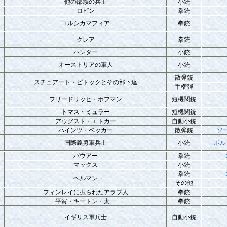
他の部族の兵士
小銃
ロビン
拳銃
コルシカマフィア
拳銃
クレア
拳銃
ハンター
小銃
オーストリアの軍人
小銃
散弾銃
スチュアート・ピトックとその部下達
手榴弾
フリードリッヒ・ホフマン
短機関銃
トマス・ミュラー
短機関銃
アウグスト・エトカー
自動小銃
ハインツ・ベッカー
散弾銃
ソ
国際義勇軍兵士
小銃
ボル
バウアー
拳銃
マックス
小銃
拳銃
ヘルマン
その他
フィンレイに振られたアラブ人
拳銃
平賀・キートン・太一
拳銃
イギリス軍兵士
自動小銃