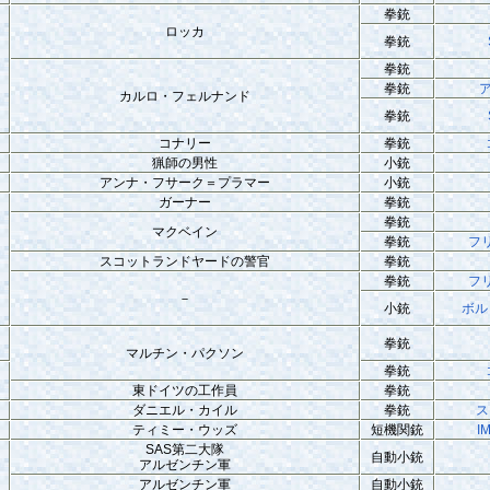
拳銃
ロッカ
拳銃
拳銃
拳銃
カルロ・フェルナンド
拳銃
コナリー
拳銃
猟師の男性
小銃
アンナ・フサーク＝プラマー
小銃
ガーナー
拳銃
拳銃
マクベイン
拳銃
フ
スコットランドヤードの警官
拳銃
拳銃
フ
－
小銃
ボル
拳銃
マルチン・パクソン
拳銃
東ドイツの工作員
拳銃
ダニエル・カイル
拳銃
ス
ティミー・ウッズ
短機関銃
I
SAS第二大隊
自動小銃
アルゼンチン軍
アルゼンチン軍
自動小銃