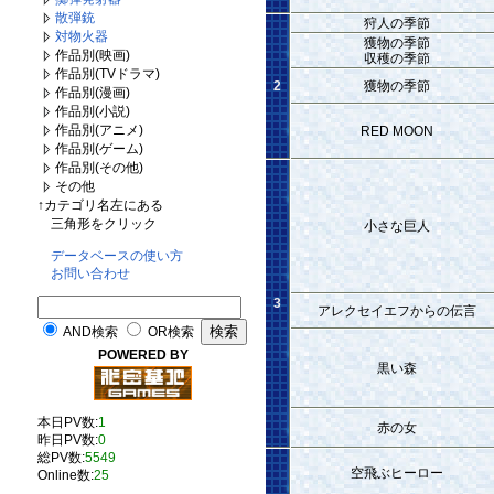
散弾銃
狩人の季節
対物火器
獲物の季節
作品別(映画)
収穫の季節
作品別(TVドラマ)
2
獲物の季節
作品別(漫画)
作品別(小説)
作品別(アニメ)
RED MOON
作品別(ゲーム)
作品別(その他)
その他
↑カテゴリ名左にある
三角形をクリック
小さな巨人
データベースの使い方
お問い合わせ
3
アレクセイエフからの伝言
AND検索
OR検索
POWERED BY
黒い森
本日PV数:
1
赤の女
昨日PV数:
0
総PV数:
5549
空飛ぶヒーロー
Online数:
25