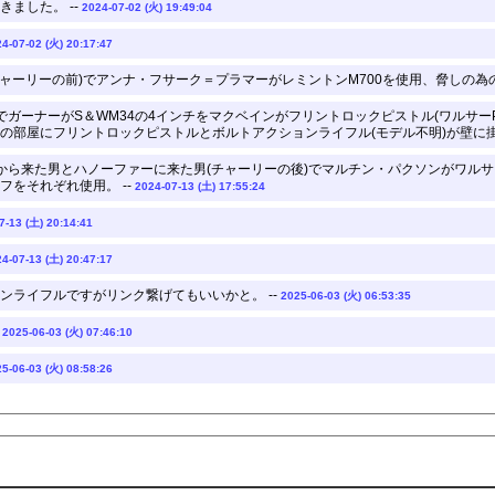
ました。 --
2024-07-02 (火) 19:49:04
4-07-02 (火) 20:17:47
ャーリーの前)でアンナ・フサーク＝プラマーがレミントンM700を使用、脅しの為の
でガーナーがS＆WM34の4インチをマクベインがフリントロックピストル(ワルサー
の部屋にフリントロックピストルとボルトアクションライフル(モデル不明)が壁に掛か
から来た男とハノーファーに来た男(チャーリーの後)でマルチン・パクソンがワルサ
をそれぞれ使用。 --
2024-07-13 (土) 17:55:24
7-13 (土) 20:14:41
4-07-13 (土) 20:47:17
ンライフルですがリンク繋げてもいいかと。 --
2025-06-03 (火) 06:53:35
-
2025-06-03 (火) 07:46:10
5-06-03 (火) 08:58:26