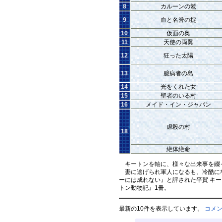
8
カルーンの鷲
9
血と名誉の掟
10
仮面の奥
11
天使の両翼
12
狂った太陽
13
臆病者の島
14
光をくれた女
15
聖者のいる村
16
メイド・イン・ジャパン
虐殺の村
18
絶体絶命
キートンを軸に、様々な出来事を綴
妻に逃げられ軍人になるも、冷酷にな
ーには成れない』と評された平賀 キ
トン動物記』1冊。
最新の10件を表示しています。
コメ