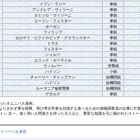
イブン・ラジー
拳銃
アンドレア・ヴィツーニ
拳銃
カミッロ・ヴィツーニ
拳銃
ユージン・フォスター
拳銃
ホーガン
拳銃
フィリップ
拳銃
セルゲイ・ビクトロビッチ・クラウンスキー
拳銃
トマス
拳銃
フォスター
拳銃
シュルツ
拳銃
エリック・カーライル
拳銃
ウィルバー
突撃銃
ハドソン
小銃
チャーリー・チャップマン
短機関銃
ハドソン
短機関銃
ルーマニア秘密警察
短機関銃
ゲオルク
拳銃
ったオムニバス漫画。
りきれず軍を除隊、再び考古学者を目指すも食べるための保険調査員の仕事に忙殺
ートン 太一。強く弱い人間臭さを持った主人公と、豊富な知識を元に描かれたストー
ントページを参照