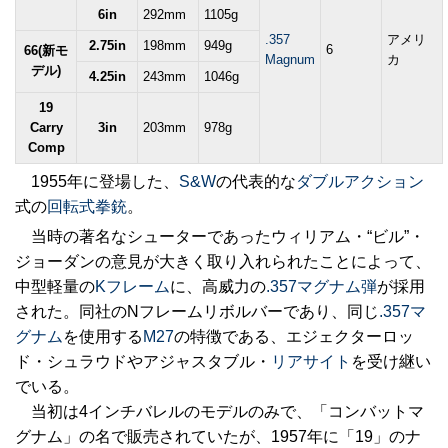
6in
292mm
1105g
.357
アメリ
2.75in
198mm
949g
6
66(新モ
Magnum
カ
デル)
4.25in
243mm
1046g
19
Carry
3in
203mm
978g
Comp
1955年に登場した、
S&W
の代表的な
ダブルアクション
式の
回転式拳銃
。
当時の著名なシューターであったウィリアム・“ビル”・
ジョーダンの意見が大きく取り入れられたことによって、
中型軽量の
Kフレーム
に、高威力の
.357マグナム弾
が採用
された。同社のNフレームリボルバーであり、同じ
.357マ
グナム
を使用する
M27
の特徴である、エジェクターロッ
ド・シュラウドやアジャスタブル・
リアサイト
を受け継い
でいる。
当初は4インチバレルのモデルのみで、「コンバットマ
グナム」の名で販売されていたが、1957年に「19」のナ