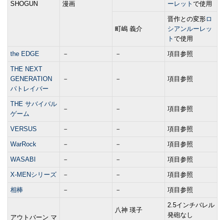
SHOGUN
漫画
ーレット
で使用
晋作との変形
ロ
町嶋 義介
シアンルーレッ
ト
で使用
the EDGE
－
－
項目参照
THE NEXT
GENERATION
－
－
項目参照
パトレイバー
THE サバイバル
－
－
項目参照
ゲーム
VERSUS
－
－
項目参照
WarRock
－
－
項目参照
WASABI
－
－
項目参照
X-MENシリーズ
－
－
項目参照
相棒
－
－
項目参照
2.5インチバレル
八神 瑛子
発砲なし
アウトバーン マ