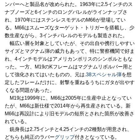
ンバーへと製品名が改められた。1963年に2.5インチのス
ナブノーズと6インチのロングバレルがラインナップさ
れ、1970年にはステンレスモデルのM66が登場してい
る。M66はスムーズなターゲット・トリガーを搭載し、少
数生産ながら、3インチバレルのモデルも製造された。
幅広い層を対象としていたが、その出自や携行しやすい
サイズとマグナム弾の威力もあって、特に警察機関で好ま
れ、4インチモデルはアメリカンポリスのシンボルともな
った。一方、M19のKフレームはマグナムリボルバー用と
して強化されてはいたものの、元は
.38スペシャル弾
を想
定したフレームだけに、射撃を重ねるうちにガタが出やす
くなる問題があった。
M19は1999年に、M66は2005年に生産中止となってい
たが、M66は新仕様で2014年から再生産されている。新
M66は再設計により旧モデルの短所とされた箇所が改善さ
れている。
銃身長は2.75インチと4.25インチの2種類が用意され、
どちらも純正のラバー
グリップ
付きとなっている。