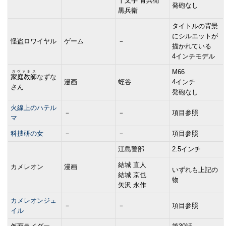
十文字 青兵衛
発砲なし
黒兵衛
タイトルの背景
にシルエットが
怪盗ロワイヤル
ゲーム
－
描かれている
4インチモデル
M66
ガヴァネス
家庭教師
なずな
漫画
蛭谷
4インチ
さん
発砲なし
火線上のハテル
－
－
項目参照
マ
科捜研の女
－
－
項目参照
江島警部
2.5インチ
結城 直人
カメレオン
漫画
いずれも上記の
結城 京也
物
矢沢 永作
カメレオンジェ
－
－
項目参照
イル