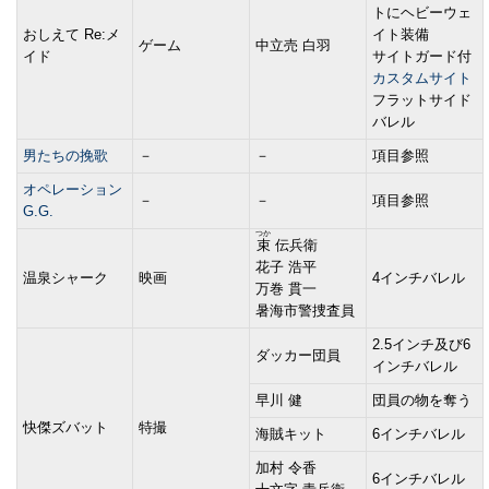
トにヘビーウェ
おしえて Re:メ
イト装備
ゲーム
中立売 白羽
イド
サイトガード付
カスタムサイト
フラットサイド
バレル
男たちの挽歌
－
－
項目参照
オペレーション
－
－
項目参照
G.G.
つか
束
伝兵衛
花子 浩平
温泉シャーク
映画
4インチバレル
万巻 貫一
暑海市警捜査員
2.5インチ及び6
ダッカー団員
インチバレル
早川 健
団員の物を奪う
快傑ズバット
特撮
海賊キット
6インチバレル
加村 令香
6インチバレル