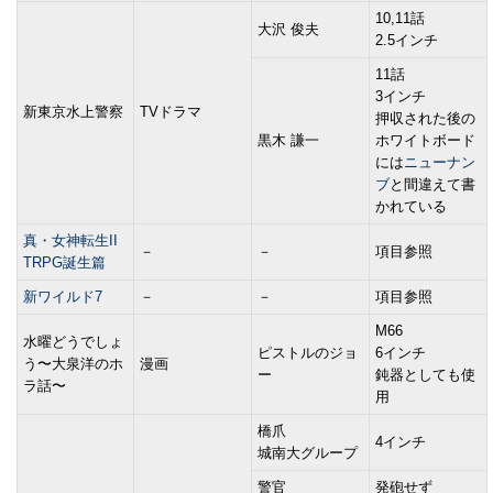
10,11話
大沢 俊夫
2.5インチ
11話
3インチ
新東京水上警察
TVドラマ
押収された後の
黒木 謙一
ホワイトボード
には
ニューナン
ブ
と間違えて書
かれている
真・女神転生II
－
－
項目参照
TRPG誕生篇
新ワイルド7
－
－
項目参照
M66
水曜どうでしょ
ピストルのジョ
6インチ
う〜大泉洋のホ
漫画
ー
鈍器としても使
ラ話〜
用
橋爪
4インチ
城南大グループ
警官
発砲せず