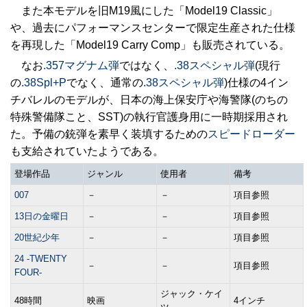
また本モデルを旧M19風にした「Model19 Classic」
や、過去にパフォーマンスセンターで限定生産された仕様
を再現した「Model19 Carry Comp」も販売されている。
なお
.357マグナム弾
ではなく、
.38スペシャル弾
(現行
の
.38Spl+P
でなく、通常の
.38スペシャル弾
)仕様の4イン
チバレルのモデルが、日本の海上保安庁や海警隊(のちの
特殊警備隊こと、SST)の執行官護身用に一時期採用され
た。予備の銃弾を素早く装填するための
スピードローダー
も支給されていたようである。
登場作品
ジャンル
使用者
備考
007
－
－
項目参照
13日の金曜日
－
－
項目参照
20世紀少年
－
－
項目参照
24 -TWENTY
－
－
項目参照
FOUR-
ジャック・ケイ
48時間
映画
4インチ