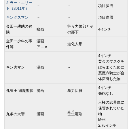
キラー・エリー
－
－
項目参照
ト（2011年）
キングスマン
－
－
項目参照
金田一耕助の冒
等々力警部とそ
映画
4インチ
険
の部下
金田一少年の事
漫画
道化人形
－
件簿
アニメ
4インチ
黄金のマスクを
キン肉マン
漫画
－
ばらまくために
悪魔六騎士が合
体変身した物
4インチ
孔雀王 退魔聖伝
漫画
暴力団員
発砲なし
京極の武器庫に
保管されていた
みぶ
九条の大罪
漫画
壬生
憲剛
物
M66
2.75インチ