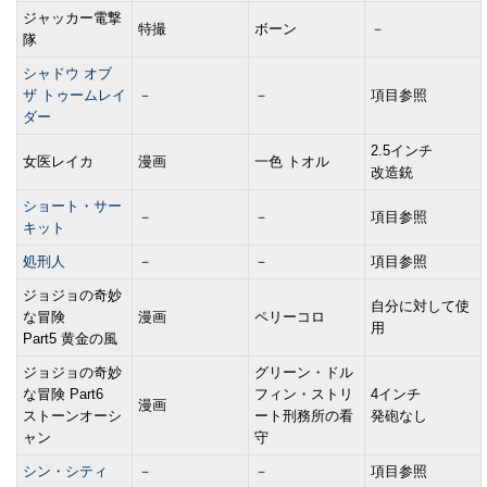
ジャッカー電撃
特撮
ボーン
－
隊
シャドウ オブ
ザ トゥームレイ
－
－
項目参照
ダー
2.5インチ
女医レイカ
漫画
一色 トオル
改造銃
ショート・サー
－
－
項目参照
キット
処刑人
－
－
項目参照
ジョジョの奇妙
自分に対して使
な冒険
漫画
ペリーコロ
用
Part5 黄金の風
ジョジョの奇妙
グリーン・ドル
な冒険 Part6
フィン・ストリ
4インチ
漫画
ストーンオーシ
ート刑務所の看
発砲なし
ャン
守
シン・シティ
－
－
項目参照