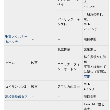
人』
ベイ
4インチ
『殺意の斬れ
パトリック・キ
味』
ンズレー
M66
2.5インチ
刑事スタスキー
－
－
項目参照
＆ハッチ
私立探偵
発砲無し
私立探偵から強
奪
ゲーム
映画
ニコラス・フォ
実弾とは知らず
ン・オートン
に撃つ（実際は
空砲
）
M66
コイサンマン2
映画
アフリカの兵士
4インチ
高校鉄拳伝タフ
－
－
項目参照
Task.14『甦る
過去』