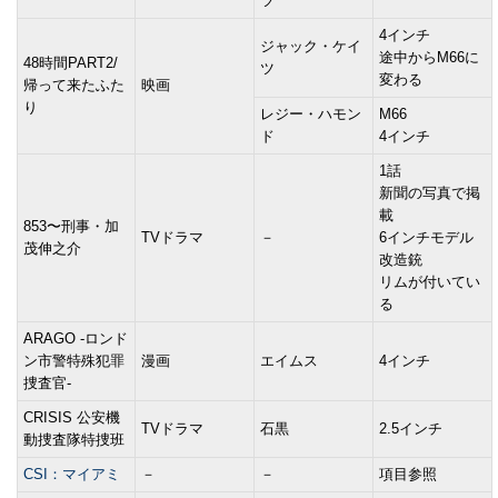
ツ
4インチ
ジャック・ケイ
途中からM66に
48時間PART2/
ツ
変わる
帰って来たふた
映画
り
レジー・ハモン
M66
ド
4インチ
1話
新聞の写真で掲
載
853〜刑事・加
TVドラマ
－
6インチモデル
茂伸之介
改造銃
リムが付いてい
る
ARAGO -ロンド
ン市警特殊犯罪
漫画
エイムス
4インチ
捜査官-
CRISIS 公安機
TVドラマ
石黒
2.5インチ
動捜査隊特捜班
CSI：マイアミ
－
－
項目参照