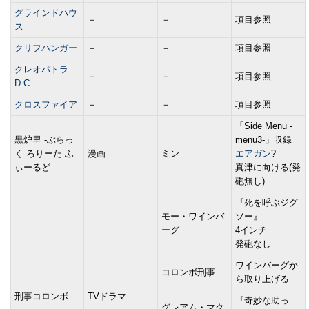
グラインドハウ
－
－
項目参照
ス
クリフハンガー
－
－
項目参照
クレオパトラ
－
－
項目参照
D.C
クロスファイア
－
－
項目参照
「Side Menu -
黒炉里 -ぶらっ
menu3-」収録
く ろりーた ふ
漫画
ミン
エアガン
?
ぃーるど-
真津に向ける(発
砲無し)
『死を呼ぶジグ
モー・ワインバ
ソー』
ーグ
4インチ
発砲なし
ワインバーグか
コロンボ刑事
ら取り上げる
刑事コロンボ
TVドラマ
『奇妙な助っ
グレアム・マク