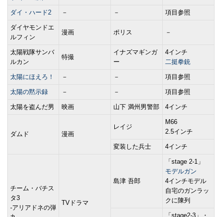
ダイ・ハード2
－
－
項目参照
ダイヤモンドエ
漫画
ポリス
－
ルフィン
太陽戦隊サンバ
イナズマギンガ
4インチ
特撮
ルカン
ー
二挺拳銃
太陽にほえろ！
－
－
項目参照
太陽の黙示録
－
－
項目参照
太陽を盗んだ男
映画
山下 満州男警部
4インチ
M66
レイジ
2.5インチ
ダムド
漫画
変装した兵士
4インチ
「stage 2-1」
モデルガン
島津 吾郎
4インチモデル
チーム・バチス
自宅のガンラッ
タ3
クに陳列
TVドラマ
-アリアドネの弾
「stage2-3」・