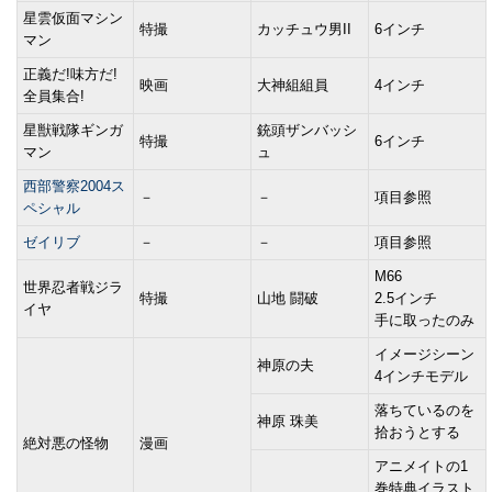
星雲仮面マシン
特撮
カッチュウ男II
6インチ
マン
正義だ!味方だ!
映画
大神組組員
4インチ
全員集合!
星獣戦隊ギンガ
銃頭ザンバッシ
特撮
6インチ
マン
ュ
西部警察2004ス
－
－
項目参照
ペシャル
ゼイリブ
－
－
項目参照
M66
世界忍者戦ジラ
特撮
山地 闘破
2.5インチ
イヤ
手に取ったのみ
イメージシーン
神原の夫
4インチモデル
落ちているのを
神原 珠美
拾おうとする
絶対悪の怪物
漫画
アニメイトの1
巻特典イラスト