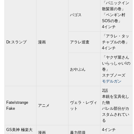
「パニックイン
散髪屋の巻」
パゴス
「ペンギン村
SOSの巻」
4インチ
「アラレ・タッ
Dr.スランプ
漫画
アラレ巡査
チャブルの巻」
4インチ
「ヤクザ屋さん
いらっしゃい!の
おやぶん
巻」
スナブノーズ
モデルガン
2話
本銃を宝具化し
Fate/strange
ヴェラ・レヴィ
た物
アニメ
Fake
ット
バレル部分がカ
スタムされてい
る
GS美神 極楽大
4インチ
漫画
暴力団員