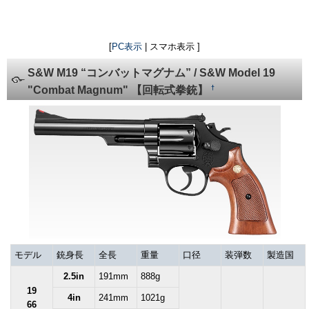
[
PC表示
| スマホ表示 ]
S&W M19 “コンバットマグナム” / S&W Model 19
†
"Combat Magnum" 【回転式拳銃】
モデル
銃身長
全長
重量
口径
装弾数
製造国
2.5in
191mm
888g
19
4in
241mm
1021g
66