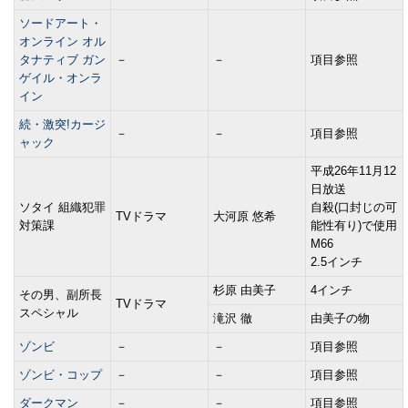
ソードアート・
オンライン オル
タナティブ ガン
－
－
項目参照
ゲイル・オンラ
イン
続・激突!カージ
－
－
項目参照
ャック
平成26年11月12
日放送
ソタイ 組織犯罪
自殺(口封じの可
TVドラマ
大河原 悠希
対策課
能性有り)で使用
M66
2.5インチ
杉原 由美子
4インチ
その男、副所長
TVドラマ
スペシャル
滝沢 徹
由美子の物
ゾンビ
－
－
項目参照
ゾンビ・コップ
－
－
項目参照
ダークマン
－
－
項目参照