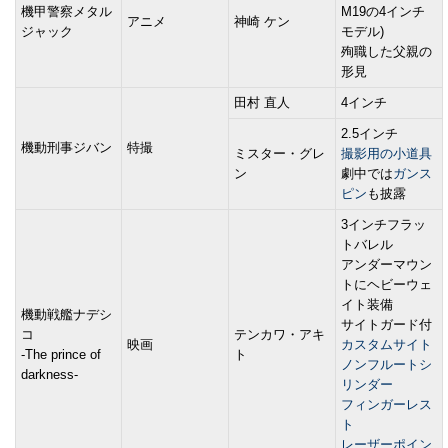
機甲警察メタル
M19の4インチ
アニメ
神崎 ケン
ジャック
モデル)
殉職した父親の
形見
田村 直人
4インチ
2.5インチ
機動刑事ジバン
特撮
ミスター・グレ
撮影用の小道具
ン
劇中では
ガンス
ピン
も披露
3インチフラッ
トバレル
アンダーマウン
トにヘビーウェ
イト装備
機動戦艦ナデシ
サイトガード付
コ
テンカワ・アキ
映画
カスタムサイト
-The prince of
ト
ノンフルートシ
darkness-
リンダー
フィンガーレス
ト
レーザーポイン