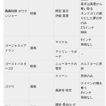
菜月は真墨から
奪い取る
轟轟戦隊 ボウケ
間宮 菜月
特撮
ネンドガミの創
ンジャー
伊能 真墨
りだした夢の中
のみ
2.5インチ
M66
4インチ
マイケル
発砲なし
ゴージャス☆ア
漫画
イリン
アイリン・ラポ
－
ーナ
ゴーストバスタ
ニューヨークの
ホルスター
に所
映画
ーズ2
警官
持
クイーン
所持のみ
クイーンの物を
ゴクウ
漫画
奪う
風林寺 悟空
4インチ
発砲なし
櫻井 秀光(ヒデ