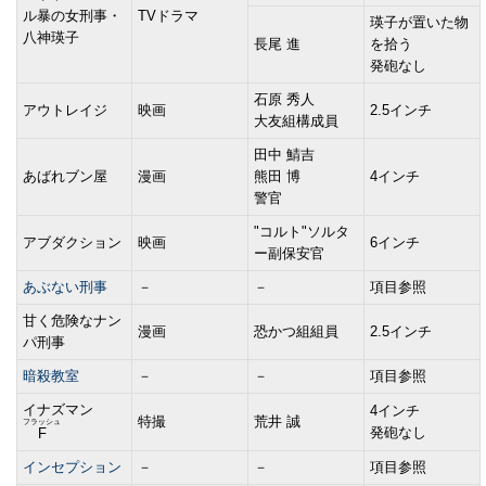
ル暴の女刑事・
TVドラマ
瑛子が置いた物
八神瑛子
長尾 進
を拾う
発砲なし
石原 秀人
アウトレイジ
映画
2.5インチ
大友組構成員
田中 鯖吉
あばれブン屋
漫画
熊田 博
4インチ
警官
"コルト"ソルタ
アブダクション
映画
6インチ
ー副保安官
あぶない刑事
－
－
項目参照
甘く危険なナン
漫画
恐かつ組組員
2.5インチ
パ刑事
暗殺教室
－
－
項目参照
イナズマン
4インチ
特撮
荒井 誠
フラッシュ
発砲なし
F
インセプション
－
－
項目参照