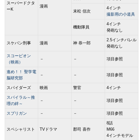
スーパードクタ
漫画
4インチ
ーK
末松 信次
撮影用の小道具
4インチ
機動隊員
発砲なし
2.5インチバレル
スケバン刑事
漫画
神 恭一郎
発砲なし
スコーピオン
－
－
項目参照
（映画）
進め！！ 聖学電
－
－
項目参照
脳研究部
スパイダーズ
映画
警官
4インチ
スパイラル～推
－
－
項目参照
理の絆～
スプリガン
－
－
項目参照
8話
スペシャリスト
TVドラマ
郡司 喜作
M66
4インチモデル