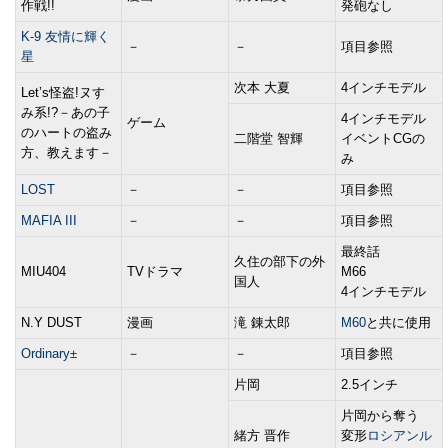
作戦!!
発砲なし
K-9 友情に輝く
－
－
項目参照
星
次本 大夏
4インチモデル
Let’s怪盗!ヌす
み系!?－あの子
4インチモデル
ゲーム
のハートの盗み
二階堂 智輝
イベントCGの
方、教えます－
み
LOST
－
－
項目参照
MAFIA III
－
－
項目参照
最終話
久住の部下の外
MIU404
TVドラマ
M66
国人
4インチモデル
N.Y DUST
漫画
滝 錬太郎
M60
と共に使用
Ordinary±
－
－
項目参照
片岡
2.5インチ
片岡から奪う
緒方 晋作
変形
ロシアンル