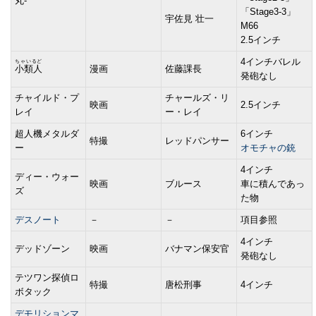
丸-
「Stage3-3」
宇佐見 壮一
M66
2.5インチ
4インチバレル
ちゃいるど
小類人
漫画
佐藤課長
発砲なし
チャイルド・プ
チャールズ・リ
映画
2.5インチ
レイ
ー・レイ
超人機メタルダ
6インチ
特撮
レッドパンサー
ー
オモチャの銃
4インチ
ディー・ウォー
映画
ブルース
車に積んであっ
ズ
た物
デスノート
－
－
項目参照
4インチ
デッドゾーン
映画
バナマン保安官
発砲なし
テツワン探偵ロ
特撮
唐松刑事
4インチ
ボタック
デモリションマ