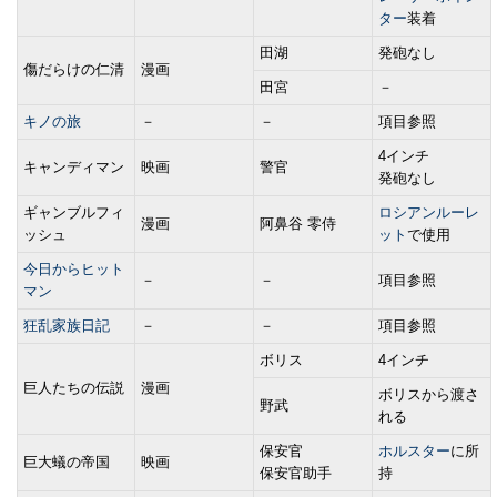
ター
装着
田湖
発砲なし
傷だらけの仁清
漫画
田宮
－
キノの旅
－
－
項目参照
4インチ
キャンディマン
映画
警官
発砲なし
ギャンブルフィ
ロシアンルーレ
漫画
阿鼻谷 零侍
ッシュ
ット
で使用
今日からヒット
－
－
項目参照
マン
狂乱家族日記
－
－
項目参照
ボリス
4インチ
巨人たちの伝説
漫画
ボリスから渡さ
野武
れる
保安官
ホルスター
に所
巨大蟻の帝国
映画
保安官助手
持