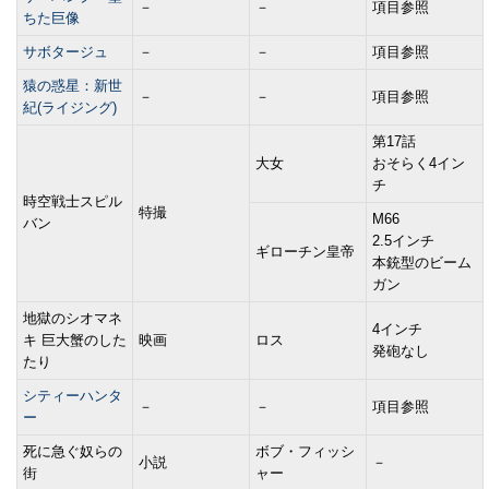
－
－
項目参照
ちた巨像
サボタージュ
－
－
項目参照
猿の惑星：新世
－
－
項目参照
紀(ライジング)
第17話
大女
おそらく4イン
チ
時空戦士スピル
特撮
M66
バン
2.5インチ
ギローチン皇帝
本銃型のビーム
ガン
地獄のシオマネ
4インチ
キ 巨大蟹のした
映画
ロス
発砲なし
たり
シティーハンタ
－
－
項目参照
ー
死に急ぐ奴らの
ボブ・フィッシ
小説
－
街
ャー