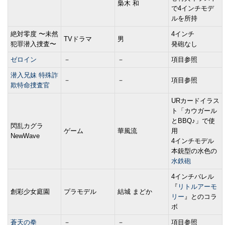
梟木 和
で4インチモデ
ルを所持
絶対零度 〜未然
4インチ
TVドラマ
男
犯罪潜入捜査〜
発砲なし
ゼロイン
－
－
項目参照
潜入兄妹 特殊詐
－
－
項目参照
欺特命捜査官
URカードイラス
ト「カウガール
とBBQ♪」で使
閃乱カグラ
ゲーム
華風流
用
NewWave
4インチモデル
本銃型の水色の
水鉄砲
4インチバレル
『
リトルアーモ
創彩少女庭園
プラモデル
結城 まどか
リー
』とのコラ
ボ
蒼天の拳
－
－
項目参照