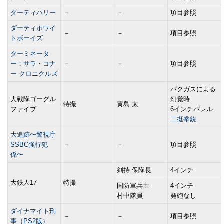
ダーティハリー
－
－
項目参照
ダーティホワイ
－
－
項目参照
トボーイズ
ターミネータ
ー：サラ・コナ
－
－
項目参照
ー クロニクルズ
バクガスによる
大戦隊ゴーグル
幻覚時
特撮
黄島 太
ファイブ
6インチバレル
二挺拳銃
大追跡〜警視庁
SSBC強行犯
－
－
項目参照
係〜
剣持 保隊長
4インチ
大鉄人17
特撮
国防軍兵士
4インチ
村中隊員
発砲なし
ダイナマイト刑
－
－
項目参照
事（PS2版）