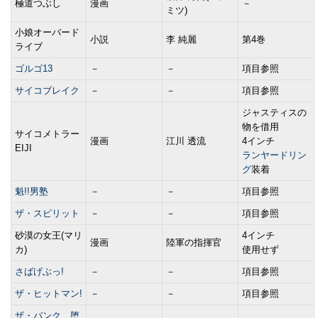
極道つぶし
漫画
－
ミツ)
小娘オーバード
小説
李 純麗
第4巻
ライブ
ゴルゴ13
－
－
項目参照
サイコブレイク
－
－
項目参照
ジャスティスの
物を借用
サイコメトラー
漫画
江川 透流
4インチ
EIJI
ランヤードリン
グ
装着
魁!!男塾
－
－
項目参照
ザ・スピリット
－
－
項目参照
砂漠の女王(マリ
4インチ
漫画
陸軍の指揮官
カ)
使用せず
さばげぶっ!
－
－
項目参照
ザ・ヒットマン!
－
－
項目参照
ザ・バンク 堕