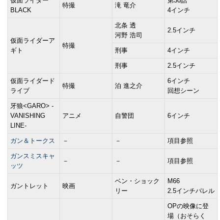
仮面ライダー
第30話
特撮
滝 竜介
BLACK
4インチ
北条 透
2.5インチ
河野 浩司
仮面ライダーア
特撮
ギト
刑事
4インチ
刑事
2.5インチ
仮面ライダード
6インチ
特撮
泊 進之介
ライブ
回想シーン
牙狼<GARO> -
VANISHING
アニメ
自警団
6インチ
LINE-
ガン＆トークス
－
－
項目参照
ガンスミスキャ
－
－
項目参照
ッツ
ベン・ショック
M66
ガントレット
映画
リー
2.5インチバレル
OPの映像に登
場（おそらく