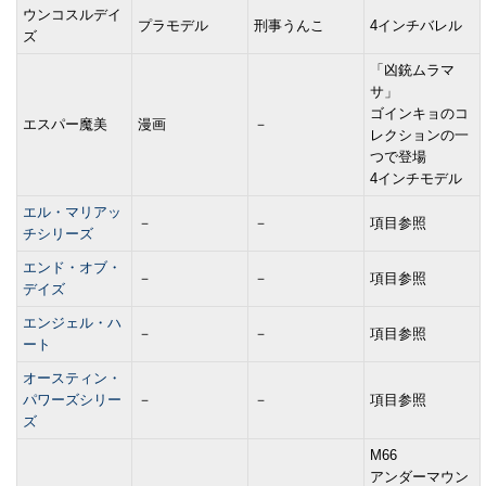
ウンコスルデイ
プラモデル
刑事うんこ
4インチバレル
ズ
「凶銃ムラマ
サ」
ゴインキョのコ
エスパー魔美
漫画
－
レクションの一
つで登場
4インチモデル
エル・マリアッ
－
－
項目参照
チシリーズ
エンド・オブ・
－
－
項目参照
デイズ
エンジェル・ハ
－
－
項目参照
ート
オースティン・
パワーズシリー
－
－
項目参照
ズ
M66
アンダーマウン