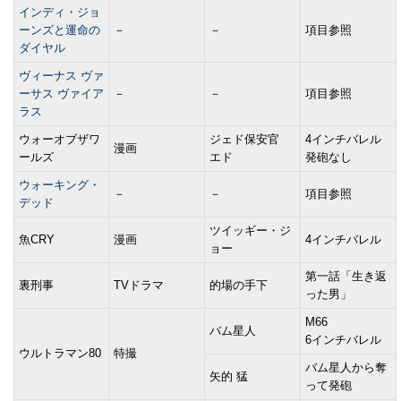
インディ・ジョ
ーンズと運命の
－
－
項目参照
ダイヤル
ヴィーナス ヴァ
ーサス ヴァイア
－
－
項目参照
ラス
ウォーオブザワ
ジェド保安官
4インチバレル
漫画
ールズ
エド
発砲なし
ウォーキング・
－
－
項目参照
デッド
ツイッギー・ジ
魚CRY
漫画
4インチバレル
ョー
第一話「生き返
裏刑事
TVドラマ
的場の手下
った男」
M66
バム星人
6インチバレル
ウルトラマン80
特撮
バム星人から奪
矢的 猛
って発砲