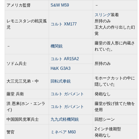
アメリカ監督
S&W M59
－
スリング
装着
レモニスタンの戦災孤
所持のみ
コルト XM177
児
王大人の作り出した幻
覚
藤堂の首人形に内蔵さ
－
機関銃
れていた。
コルト AR15A2
ソドム兵士
所持のみ
H&K G3A3
モホークカットの中に
大三元三兄弟・中
回転式拳銃
隠していた
藤堂 兵衛
コルト ガバメント
発砲なし
洪 恩来(ホン・エンラ
藤堂が投げ捨てた物を
コルト ガバメント
イ)
使用
中国国民党軍兵士
九九式軽機関銃
回想シーン
2インチ後期型
警官
ミネベア M60
発砲なし