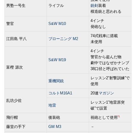
男塾一号生
ライフル
銃剣
装着
模造銃と思われる
4インチ
警官
S&W M10
発砲なし
74式戦車に搭載
江田島 平八
ブローニング M2
未使用
4インチ
警官から盗んだ物
S&W M19
劇中ではなぜかナンブ
富樫 源次
38口径と呼ばれていた
レッスン2”射撃訓練”で
重機関銃
使用
コルトM16A1
20連
マガジン
乱坊少佐
レッスン1”地雷原突
地雷
破”で設置
*1
飛行帽
後装砲
祝砲として使用
藤堂の手下
GM M3
－