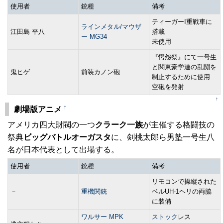
使用者
銃種
備考
ティーガーI重戦車に
ラインメタル/マウザ
江田島 平八
搭載
ー MG34
未使用
『愕怨祭』にて一号生
と関東豪学連の乱闘を
鬼ヒゲ
前装カノン砲
制止するために使用
空砲を発射
↑
†
劇場版アニメ
アメリカ四大財閥の一つ
クラーク一族
が主催する格闘技の
祭典
ビッグバトルオーガスタ
に、剣桃太郎ら男塾一号生八
名が日本代表として出場する。
使用者
銃種
備考
リモコンで操縦された
－
重機関銃
ベルUH-1ヘリの両脇
に装備
ワルサー MPK
ストック
レス