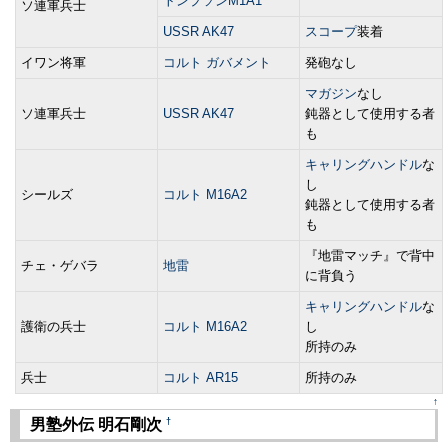
トンプソンM1A1
ソ連軍兵士
USSR AK47
スコープ
装着
イワン将軍
コルト ガバメント
発砲なし
マガジン
なし
ソ連軍兵士
USSR AK47
鈍器として使用する者
も
キャリングハンドル
な
し
シールズ
コルト M16A2
鈍器として使用する者
も
『地雷マッチ』で背中
チェ・ゲバラ
地雷
に背負う
キャリングハンドル
な
護衛の兵士
コルト M16A2
し
所持のみ
兵士
コルト AR15
所持のみ
↑
†
男塾外伝 明石剛次