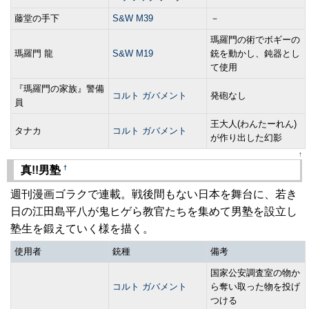
藤堂の手下
S&W M39
－
瑪羅門の術でボギーの
瑪羅門 龍
S&W M19
銃を動かし、鈍器とし
て使用
『瑪羅門の家族』警備
コルト ガバメント
発砲なし
員
王大人(わんたーれん)
タナカ
コルト ガバメント
が作り出した幻影
↑
†
真!!男塾
週刊漫画ゴラクで連載。戦後間もない日本を舞台に、若き
日の江田島平八が鬼ヒゲら教官たちを集めて男塾を設立し
塾生を鍛えていく様を描く。
使用者
銃種
備考
国家公安調査室の物か
コルト ガバメント
ら奪い取った物を投げ
つける