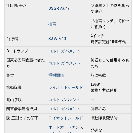
江田島 平八
ソ連軍兵士の物を奪っ
USSR AK47
て発砲
『地雷マッチ』で背中
地雷
に背負う
4インチ
飛行帽
S&W M19
時代設定は1940年代
D・トランプ
コルト ガバメント
－
国家公安調査室の者た
鈍器として使用するも
コルト ガバメント
ち
のも
警官
重機関銃
船に搭載
1968年
機動隊員
ライオットシールド
警棒と共に使用
鷹山 邦男
コルト ガバメント
－
関東豪学連構成員
コルト ガバメント
所持のみ
陳 王烈とその部下
ライオットシールド
機動隊員変装時
オートオードナンス
発砲なし