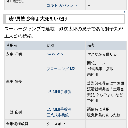
逃亡犯たち
コルト ガバメント
－
↑
†
暁!!男塾 少年よ大死をいだけ
スーパージャンプで連載。剣桃太郎の息子である獅子丸が
主人公の続編。
使用者
銃種
備考
安東 洋明
S&W M59
ヤクザから借りる
回想シーン
ブローニング M2
74式戦車に搭載
未使用
黒巣 信長
爆烈怒死暴留にて無限
流活殺術奥義「土竜独
US MkII手榴弾
楽(もぐらごま)」など
で使用
US MkII手榴弾
憑依時に使用
日登 直樹
三八式歩兵銃
呪鬼骨島にあった物
金蜥蜴構成員
クロスボウ
－