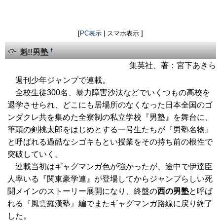
[
PC表示
| スマホ表示 ]
†
魁!!男塾
集英社、著：宮下あきら
週刊少年ジャンプで連載。
全校生徒300名、暴力障害沙汰などでいくつもの高校を
退学させられ、どこにも居場所のなくなった日本全国のゴ
ンダクレ共を集めた全寮制の私立学校『男塾』を舞台に、
筆頭の剣桃太郎をはじめとする一号生たちが『男塾名物』
と呼ばれる過酷なシゴキもとい授業をその持ち前の根性で
突破していく。
連載当初はギャグマンガ色が強かったが、途中で伊達臣
人率いる『関東豪学連』が登場してからジャンプらしい死
闘メインのストーリー展開になり、終盤の
西の男塾
と呼ば
れる『風雲羅漢塾』編でまたギャグマンガ路線に戻り終了
した。