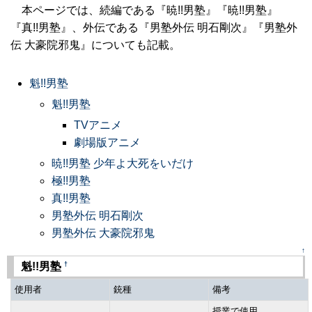
本ページでは、続編である『暁!!男塾』『暁!!男塾』
『真!!男塾』、外伝である『男塾外伝 明石剛次』『男塾外
伝 大豪院邪鬼』についても記載。
魁!!男塾
魁!!男塾
TVアニメ
劇場版アニメ
暁!!男塾 少年よ大死をいだけ
極!!男塾
真!!男塾
男塾外伝 明石剛次
男塾外伝 大豪院邪鬼
↑
†
魁!!男塾
使用者
銃種
備考
授業で使用