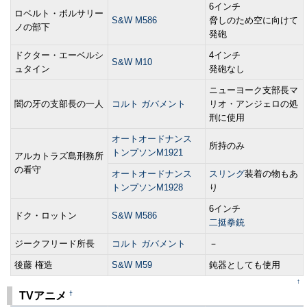
6インチ
ロベルト・ボルサリー
S&W M586
脅しのため空に向けて
ノの部下
発砲
ドクター・エーベルシ
4インチ
S&W M10
ュタイン
発砲なし
ニューヨーク支部長マ
闇の牙の支部長の一人
コルト ガバメント
リオ・アンジェロの処
刑に使用
オートオードナンス
所持のみ
トンプソンM1921
アルカトラズ島刑務所
の看守
オートオードナンス
スリング
装着の物もあ
トンプソンM1928
り
6インチ
ドク・ロットン
S&W M586
二挺拳銃
ジークフリード所長
コルト ガバメント
－
後藤 権造
S&W M59
鈍器としても使用
↑
†
TVアニメ