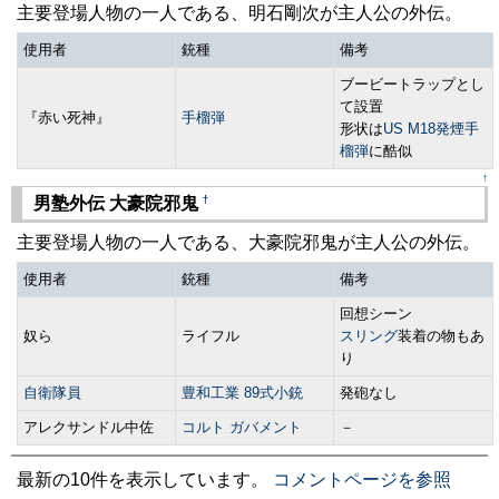
主要登場人物の一人である、明石剛次が主人公の外伝。
使用者
銃種
備考
ブービートラップとし
て設置
『赤い死神』
手榴弾
形状は
US M18発煙手
榴弾
に酷似
↑
†
男塾外伝 大豪院邪鬼
主要登場人物の一人である、大豪院邪鬼が主人公の外伝。
使用者
銃種
備考
回想シーン
奴ら
ライフル
スリング
装着の物もあ
り
自衛隊員
豊和工業 89式小銃
発砲なし
アレクサンドル中佐
コルト ガバメント
－
最新の10件を表示しています。
コメントページを参照