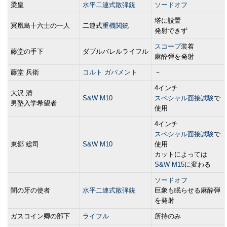
梁皇
水平二連式散弾銃
ソードオフ
塔に設置
冥凰島十六士の一人
二連式
重機関銃
発射できず
スコープ
装着
藤堂の手下
ダブルバレルライフル
麻酔弾を発射
藤堂 兵衛
コルト ガバメント
－
4インチ
大沢 清
S&W M10
スペシャル面接試験
で
男塾入学希望者
使用
4インチ
スペシャル面接試験
で
東郷 総司
S&W M10
使用
カットによっては
S&W M15
に変わる
ソードオフ
闇の牙の使者
水平二連式散弾銃
巨象も眠らせる麻酔弾
を発射
ガスコイン卿の部下
ライフル
所持のみ