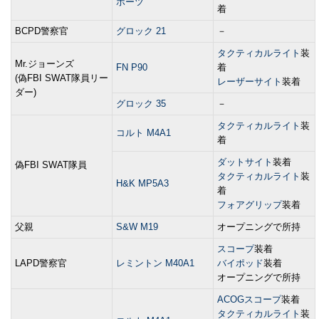
ポーツ
着
BCPD警察官
グロック 21
－
タクティカルライト
装
Mr.ジョーンズ
FN P90
着
(偽FBI SWAT隊員リー
レーザーサイト
装着
ダー)
グロック 35
－
タクティカルライト
装
コルト M4A1
着
ダットサイト
装着
偽FBI SWAT隊員
タクティカルライト
装
H&K MP5A3
着
フォアグリップ
装着
父親
S&W M19
オープニングで所持
スコープ
装着
LAPD警察官
レミントン M40A1
バイポッド
装着
オープニングで所持
ACOGスコープ
装着
タクティカルライト
装