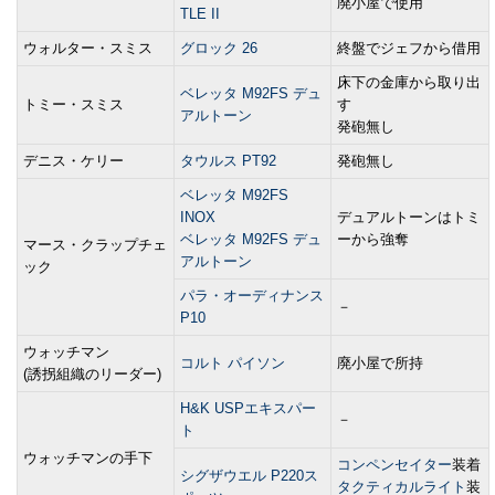
廃小屋で使用
TLE II
ウォルター・スミス
グロック 26
終盤でジェフから借用
床下の金庫から取り出
ベレッタ M92FS デュ
トミー・スミス
す
アルトーン
発砲無し
デニス・ケリー
タウルス PT92
発砲無し
ベレッタ M92FS
INOX
デュアルトーンはトミ
ベレッタ M92FS デュ
ーから強奪
マース・クラップチェ
アルトーン
ック
パラ・オーディナンス
－
P10
ウォッチマン
コルト パイソン
廃小屋で所持
(誘拐組織のリーダー)
H&K USPエキスパー
－
ト
ウォッチマンの手下
コンペンセイター
装着
シグザウエル P220ス
タクティカルライト
装