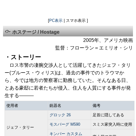
[
PC表示
| スマホ表示 ]
ホステージ / Hostage
2005年、アメリカ映画
監督：フローラン＝エミリオ・シリ
・ストーリー
ロス市警の凄腕交渉人として活躍してきたジェフ・タリ
ー(ブルース・ウィリス)は、過去の事件でのトラウマか
ら、今では地方の警察署に勤務していた。そんなある日、
とある豪邸に若者たちが侵入、住人を人質にする事件が発
生する―――
使用者
銃器名
備考
グロック 26
足首に隠してある
モスバーグ M590
スミス家突入時に使用
ジェフ・タリー
キンバー カスタム