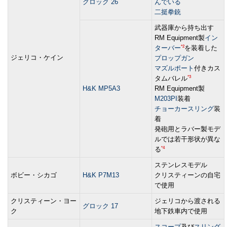
グロック 26
んでいる
二挺拳銃
武器庫から持ち出す
RM Equipment製
イン
*2
ターバー
を装着した
ジェリコ・ケイン
プロップガン
マズルポート
付きカス
*3
タムバレル
H&K MP5A3
RM Equipment製
M203PI
装着
チョーカースリング
装
着
発砲用とラバー製モデ
ルでは若干形状が異な
*4
る
ステンレスモデル
ボビー・シカゴ
H&K P7M13
クリスティーンの自宅
で使用
クリスティーン・ヨー
ジェリコから渡される
グロック 17
ク
地下鉄車内で使用
スコープ
及び
スリング