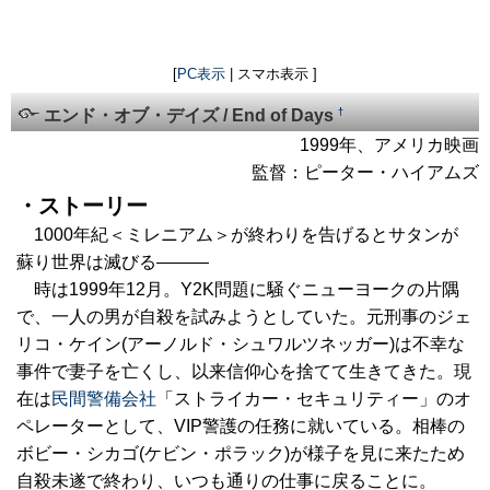
[
PC表示
| スマホ表示 ]
†
エンド・オブ・デイズ / End of Days
1999年、アメリカ映画
監督：ピーター・ハイアムズ
・ストーリー
1000年紀＜ミレニアム＞が終わりを告げるとサタンが
蘇り世界は滅びる―――
時は1999年12月。Y2K問題に騒ぐニューヨークの片隅
で、一人の男が自殺を試みようとしていた。元刑事のジェ
リコ・ケイン(アーノルド・シュワルツネッガー)は不幸な
事件で妻子を亡くし、以来信仰心を捨てて生きてきた。現
在は
民間警備会社
「ストライカー・セキュリティー」のオ
ペレーターとして、VIP警護の任務に就いている。相棒の
ボビー・シカゴ(ケビン・ポラック)が様子を見に来たため
自殺未遂で終わり、いつも通りの仕事に戻ることに。