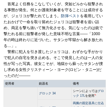
首尾よく任務をこなしていくが、突如ビルから狙撃され
る事態が発生。何とか護衛対象者を守ることには成功する
が、ジェリコが撃たれてしまう。
防弾ベスト
を着用してい
たおかげで一命を取り留めたジェリコは狙撃者を追い詰
め、両足を撃ち抜いて無力化させる。気になったのは銃で
撃たれる前に狙撃者が発した意味不明な言葉――「1000
年の時は終わりに近づいた。サタンが牢獄から解き放たれ
る…」。
警察に犯人を引き渡したジェリコは、わずかな手がかり
で犯人の自宅を突き止める。そこで発見したのは一人の女
性が写った写真。彼女こそが、地獄から蘇ったサタンが捜
し求める女性クリスティーン・ヨーク(ロビン・タニー)だ
ったのだ―――
使用者
銃器名
備考
シーンによっては
グロ
グロック 34
*1
ック 17L
を使用
両腕の固定器具に仕込