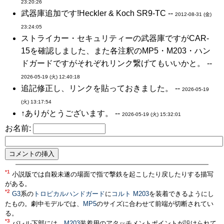
23:20:26
武器庫追加です!Heckler & Koch SR9-TC --
2012-08-31 (金)
23:24:05
ストライカー・セキュリティーの武器庫ですがCAR-
15を確認しました、また各注釈のMP5・M203・ハン
ドガードですがそれぞれリンク繋げてもいいかと。 --
2026-05-19 (火) 12:40:18
追記修正し、リンクを貼っておきました。 --
2026-05-19
(火) 13:17:54
↑ありがとうございます。 --
2026-05-19 (火) 15:32:01
お名前:
*1
小説版では自殺未遂の場面で指で撃鉄を起こしたり戻したりする描写
がある。
*2
G3
系の
トロピカルハンドガード
に
コルト M203
を装着できるようにし
たもの。劇中モデルでは、
MP5
のサイズに合わせて前端が切断されてい
る。
*3
バレル下部には、
M203
装着用のアタッチメントポイントが設けられて