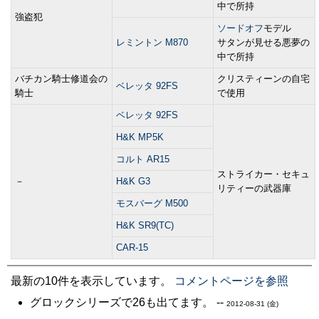
中で所持
強盗犯
ソードオフ
モデル
レミントン M870
サタンが見せる悪夢の
中で所持
バチカン騎士修道会の
クリスティーンの自宅
ベレッタ 92FS
騎士
で使用
ベレッタ 92FS
H&K MP5K
コルト AR15
ストライカー・セキュ
－
H&K G3
リティーの武器庫
モスバーグ M500
H&K SR9(TC)
CAR-15
最新の10件を表示しています。
コメントページを参照
グロックシリーズで26も出てます。 --
2012-08-31 (金)