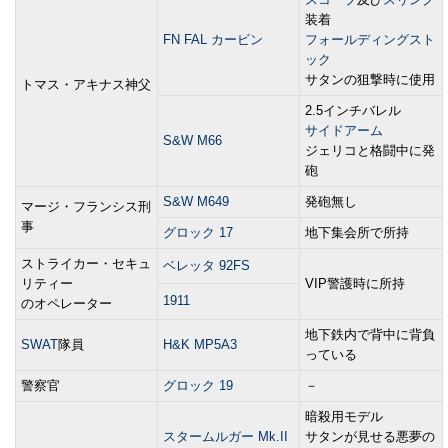
装着
FN FAL カービン
フォールディングスト
ック
サタンの狙撃時に使用
トマス・アキナス神父
2.5インチバレル
サイドアーム
S&W M66
ジェリコと格闘中に発
砲
S&W M649
発砲無し
マージ・フランシス刑
事
グロック 17
地下集会所で所持
ストライカー・セキュ
ベレッタ 92FS
リティー
VIP警護時に所持
1911
のオペレーター
地下鉄内で背中に背負
SWAT
隊員
H&K MP5A3
っている
警察官
グロック 19
－
暗殺用モデル
スタームルガー Mk.II
サタンが見せる悪夢の