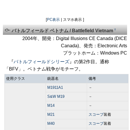
[
PC表示
| スマホ表示 ]
†
バトルフィールド ベトナム / Battlefield Vietnam
2004年、開発：Digital Illusions CE Canada (DICE
Canada)、発売：Electronic Arts
プラットホーム：Windows PC
『
バトルフィールドシリーズ
』の第2作目。通称
「BFV」。ベトナム戦争がモチーフ。
使用クラス
銃器名
備考
M1911A1
－
S&W M19
－
M14
－
M21
スコープ
装着
M40
スコープ
装着