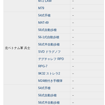
M72 LAW
－
M79
－
54式手槍
－
MAT-49
－
56式自動歩槍
－
56-1式自動歩槍
－
56式半自動歩槍
－
北ベトナム軍 兵士
SVD ドラグノフ
－
デグチャレフ RPD
－
RPG-7
－
9K32 ストレラ2
－
M24柄付き手榴弾
－
54式手槍
－
56式自動歩槍
－
56式半自動歩槍
－