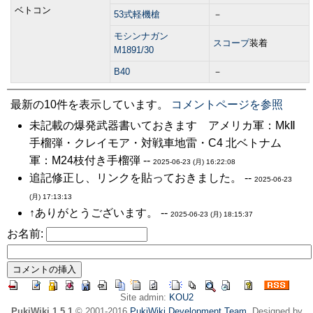
ベトコン
53式軽機槍
－
モシンナガン
スコープ
装着
M1891/30
B40
－
最新の10件を表示しています。
コメントページを参照
未記載の爆発武器書いておきます アメリカ軍：MkⅡ
手榴弾・クレイモア・対戦車地雷・C4 北ベトナム
軍：M24枝付き手榴弾 --
2025-06-23 (月) 16:22:08
追記修正し、リンクを貼っておきました。 --
2025-06-23
(月) 17:13:13
↑ありがとうございます。 --
2025-06-23 (月) 18:15:37
お名前:
Site admin:
KOU2
PukiWiki 1.5.1
© 2001-2016
PukiWiki Development Team
. Designed by