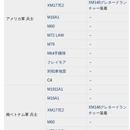
XM148グレネードラン
XM177E2
チャー
装着
M16A1
－
アメリカ軍 兵士
M60
－
M72 LAW
－
M79
－
MkⅡ手榴弾
－
クレイモア
－
対戦車地雷
－
C4
－
M1911A1
－
M16A1
－
XM148グレネードラン
XM177E2
チャー
装着
南ベトナム軍 兵士
M60
－