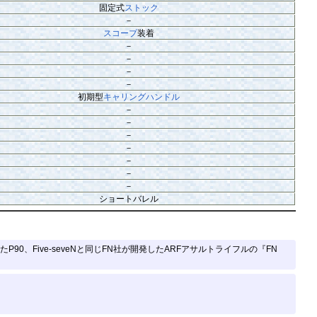
固定式
ストック
－
スコープ
装着
－
－
－
－
初期型
キャリングハンドル
－
－
－
－
－
－
－
ショートバレル
0、Five-seveNと同じFN社が開発したARFアサルトライフルの『FN