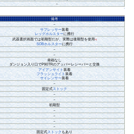
－
↑
備考
－
サプレッサー
装着
レッグホルスター
に携行
武器選択画面では初期型だが、実際は後期型を使用
*1
SOBホルスター
に携行
－
－
発砲なし
ダンジョン入り口でP90TRのアッパーレシーバーと交換
アイアンサイト
装着
フラッシュライト
装着
サイレンサー
装着
－
固定式
ストック
－
－
初期型
－
－
－
－
固定式
ストック
もあり