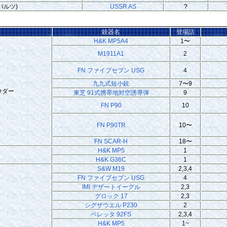
バルツ)
USSR AS
?
銃器名
登場話
H&K MP5A4
1〜
M1911A1
2
FN ファイブセブン USG
4
九九式短小銃
7〜9
ウダー
東芝 91式携帯地対空誘導弾
9
FN P90
10
FN P90TR
10〜
FN SCAR-H
18〜
H&K MP5
1
H&K G36C
1
S&W M19
2,3,4
FN ファイブセブン USG
4
IMI デザートイーグル
2,3
グロック 17
2,3
シグザウエル P230
2
ベレッタ 92FS
2,3,4
H&K MP5
1~