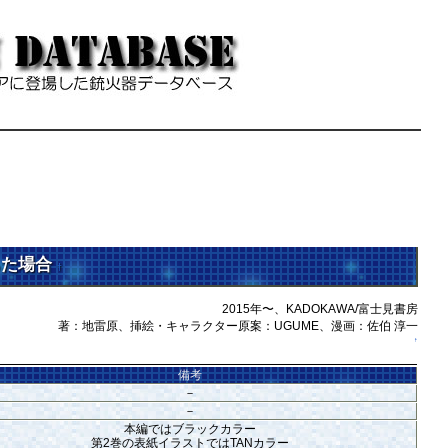
ちた場合
†
2015年〜、KADOKAWA/富士見書房
著：地雷原、挿絵・キャラクター原案：UGUME、漫画：佐伯 淳一
↑
備考
－
－
本編ではブラックカラー
第2巻の表紙イラストではTANカラー