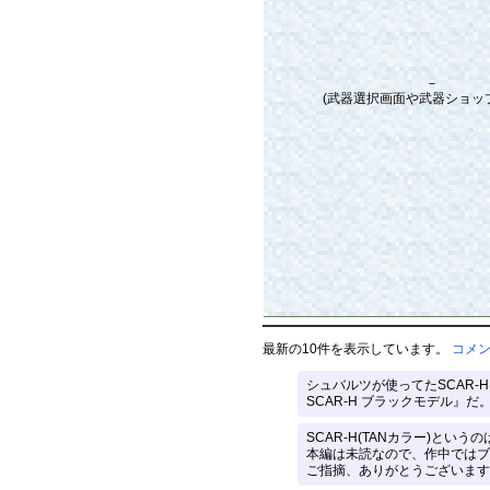
－
(武器選択画面や武器ショッ
最新の10件を表示しています。
コメ
シュバルツが使ってたSCAR-H
SCAR-H ブラックモデル』だ。
SCAR-H(TANカラー)と
本編は未読なので、作中ではブ
ご指摘、ありがとうございます。