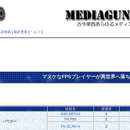
単語検索
|
最終更新
|
ヘルプ
]
マヌケなFPSプレイヤーが異世界へ落
銃器名
登場巻
H&K MP5A4
1
FN P90
2
ツ・パウダー
FN SCAR-H
2