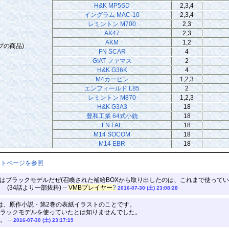
H&K MP5SD
2,3,4
イングラム MAC-10
2,3,4
レミントン M700
2,3
AK47
2,3
AKM
1,2
プの商品)
FN SCAR
4
GIAT ファマス
2
H&K G36K
4
M4カービン
1,2,3
エンフィールド L85
2
レミントン M870
1,2,3
H&K G3A3
18
豊和工業 64式小銃
18
FN FAL
18
M14 SOCOM
18
M14 EBR
18
ントページを参照
はブラックモデルだぜ(召喚された補給BOXから取り出したのは、これまで使っていたP9
 (34話より一部抜粋) --
VMBプレイヤー
?
2016-07-30 (土) 23:08:28
いうのは、原作小説・第2巻の表紙イラストのことです。
ラックモデルを使っていたとは知りませんでした。
 --
2016-07-30 (土) 23:17:19