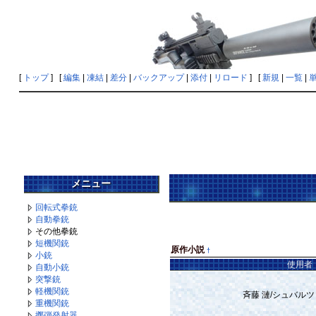
[
トップ
] [
編集
|
凍結
|
差分
|
バックアップ
|
添付
|
リロード
] [
新規
|
一覧
|
メニュー
回転式拳銃
自動拳銃
その他拳銃
短機関銃
原作小説
†
小銃
使用者
自動小銃
突撃銃
軽機関銃
斉藤 漣/シュバル
重機関銃
擲弾発射器