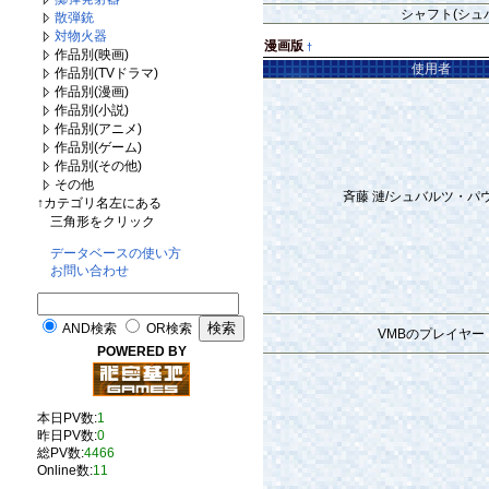
シャフト(シュ
散弾銃
対物火器
漫画版
†
作品別(映画)
使用者
作品別(TVドラマ)
作品別(漫画)
作品別(小説)
作品別(アニメ)
作品別(ゲーム)
作品別(その他)
その他
斉藤 漣/シュバルツ・パ
↑カテゴリ名左にある
三角形をクリック
データベースの使い方
お問い合わせ
AND検索
OR検索
VMBのプレイヤー
POWERED BY
本日PV数:
1
昨日PV数:
0
総PV数:
4466
Online数:
11