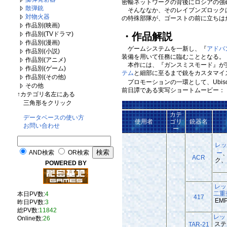
密輸ネットワークの背後にロシアの強
散弾銃
そんななか、そのレイブンズロックは
対物火器
の特殊部隊が、ゴーストの前に立ちは
作品別(映画)
作品別(TVドラマ)
・作品解説
作品別(漫画)
ゲームシステムを一新し、『
アドバ
作品別(小説)
装備を用いて任務に臨むこととなる。
作品別(アニメ)
本作には、『ガンスミスモード』が
作品別(ゲーム)
テム
と細部に至るまで銃をカスタマイ
作品別(その他)
プロモーションの一環として、Ubisoft Mo
その他
前日譚である実写ショートムービー：
↑カテゴリ名左にある
三角形をクリック
カテ
データベースの使い方
使用者
ゴリ
銃器名
お問い合わせ
ー
レ
AND検索
OR検索
ー
ACR
ク、
POWERED BY
レッ
二重
本日PV数:
4
417
EM
昨日PV数:
3
総PV数:
11842
レッ
Online数:
26
ステ
TAR-21