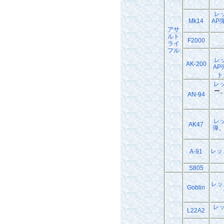
レ
Mk14
AP
アサ
ルト
F2000
ライ
フル
レ
AK-200
AP
ト
レ
ー
AN-94
レ
AK47
弾
レッ
A-91
S805
レッ
Goblin
レ
L22A2