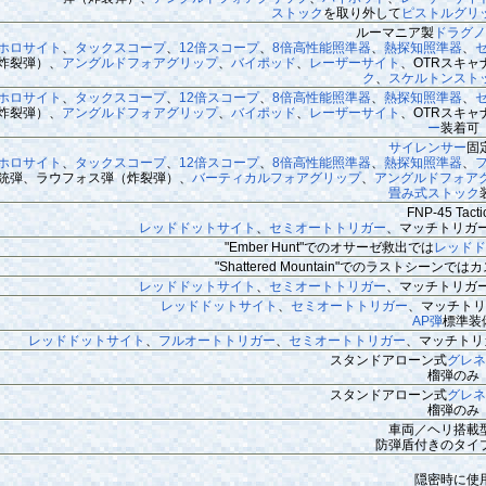
ストック
を取り外して
ピストルグリ
ルーマニア製
ドラグノ
ホロサイト
、
タックスコープ
、
12倍スコープ
、
8倍高性能照準器
、
熱探知照準器
、
炸裂弾）、
アングルドフォアグリップ
、
バイポッド
、
レーザーサイト
、OTRスキ
ク
、
スケルトンスト
ホロサイト
、
タックスコープ
、
12倍スコープ
、
8倍高性能照準器
、
熱探知照準器
、
炸裂弾）、
アングルドフォアグリップ
、
バイポッド
、
レーザーサイト
、OTRスキ
ー
装着可
サイレンサー
固
ホロサイト
、
タックスコープ
、
12倍スコープ
、
8倍高性能照準器
、
熱探知照準器
、
銃弾、ラウフォス弾（炸裂弾）、
バーティカルフォアグリップ
、
アングルドフォア
畳み式ストック
FNP-45 Tacti
レッドドットサイト
、
セミオートトリガー
、マッチトリガ
"Ember Hunt"でのオサーゼ救出では
レッド
"Shattered Mountain"でのラストシ
レッドドットサイト
、
セミオートトリガー
、マッチトリガ
レッドドットサイト
、
セミオートトリガー
、マッチトリ
AP弾
標準装
レッドドットサイト
、
フルオートトリガー
、
セミオートトリガー
、マッチトリ
スタンドアローン式
グレネ
榴弾のみ
スタンドアローン式
グレネ
榴弾のみ
車両／ヘリ搭載
防弾盾付きのタイ
隠密時に使