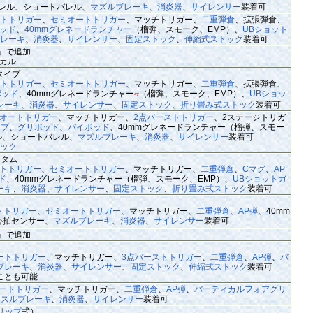
レル、ショートバレル、
マズルブレーキ
、
消炎器
、
サイレンサー
装着可
トトリガー
、
セミオートトリガー
、マッチトリガー、
二重弾倉
、拡張弾倉、
ッド
、
40mmグレネードランチャー
（榴弾、スモーク、EMP）、
UBショット
レーキ
、
消炎器
、
サイレンサー
、
固定ストック
、
伸縮式ストック
装着可
ike』で追加
ィカル
タイプ
トトリガー
、
セミオートトリガー
、マッチトリガー、
二重弾倉
、拡張弾倉、
ポッド
、40mmグレネードランチャー
（榴弾、スモーク、EMP）、
UBショッ
*7
レーキ
、
消炎器
、
サイレンサー
、
固定ストック
、
折り畳み式ストック
装着可
オートトリガー
、マッチトリガー、
2点バーストトリガー
、2ステージトリガ
ップ
、
グリポッド
、
バイポッド
、40mmグレネードランチャー（榴弾、スモー
ル、ショートバレル、
マズルブレーキ
、
消炎器
、
サイレンサー
装着可
ック
スタム
トトリガー
、
セミオートトリガー
、マッチトリガー、
二重弾倉
、
Cマグ
、
AP
ド
、40mmグレネードランチャー（榴弾、スモーク、EMP）、
UBショットガ
ーキ
、
消炎器
、
サイレンサー
、
固定ストック
、
折り畳み式ストック
装着可
トトリガー
、
セミオートトリガー
、マッチトリガー、
二重弾倉
、
AP弾
、40mm
心拍センサー、
マズルブレーキ
、
消炎器
、
サイレンサー
装着可
ike』で追加
ートトリガー
、マッチトリガー、
3点バーストトリガー
、
二重弾倉
、
AP弾
、
バ
ブレーキ
、
消炎器
、
サイレンサー
、
固定ストック
、
伸縮式ストック
装着可
ことも可能
ートトリガー
、マッチトリガー、
二重弾倉
、
AP弾
、
バーティカルフォアグリ
マズルブレーキ
、
消炎器
、
サイレンサー
装着可
リップ
式）