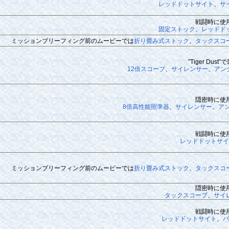
レッドドットサイト
、
サ
戦闘時に使
固定ストック
、
レッドド
ミッションブリーフィング前のムービーでは
折り畳み式ストック
、
タックスコ
”Tiger Dust”
12倍スコープ
、
サイレンサー
、
アン
隠密時に使
8倍高性能照準器
、
サイレンサー
、
ア
戦闘時に使
レッドドットサイ
ミッションブリーフィング前のムービーでは
折り畳み式ストック
、
タックスコ
隠密時に使
タックスコープ
、
サイ
戦闘時に使
レッドドットサイト
、
バ