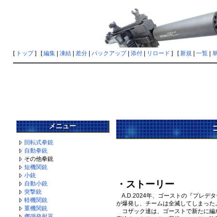
[
トップ
] [
編集
|
凍結
|
差分
|
バックアップ
|
添付
|
リロード
] [
新規
|
一覧
|
メニュー
回転式拳銃
自動拳銃
その他拳銃
短機関銃
小銃
・ストーリー
自動小銃
突撃銃
A.D.2024年、ゴーストの『プ
軽機関銃
が爆発し、チームは全滅してしまった
重機関銃
コザック達は、ゴーストで新たに編成
擲弾発射器