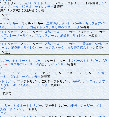
マッチトリガー、
3点バーストトリガー
、2ステージトリガー、拡張弾倉、
AP
マズルブレーキ
、
消炎器
、
サイレンサー
装着可
0
風グリップ式）に組み替え可能
ike』で追加
QBモデル
ートトリガー
、マッチトリガー、
二重弾倉
、
AP弾
、
バーティカルフォアグリ
炎器
、
サイレンサー
、
固定ストック
、
折り畳み式ストック
装着可
ートトリガー
、マッチトリガー、
3点バーストトリガー
、2ステージトリガー、
リップ
、
レーザーサイト
、
マズルブレーキ
、
消炎器
、
サイレンサー
装着可
ック
ートトリガー
、マッチトリガー、
2点バーストトリガー
、
二重弾倉
、
AP弾
、
バ
レーキ
、
消炎器
、
サイレンサー
、
固定ストック
、
折り畳み式ストック
装着可
ike』で追加
リガー
、
セミオートトリガー
、マッチトリガー、
3点バーストトリガー
、
AP
ナー
、
マズルブレーキ
、
消炎器
、
サイレンサー
装着可
*9
ク
リガー
、
セミオートトリガー
、マッチトリガー、2ステージトリガー、
AP弾
、
レーキ
、
消炎器
、
サイレンサー
装着可
トトリガー
、マッチトリガー、2ステージトリガー、
AP弾
、
バーティカルフォ
ズルブレーキ
、
消炎器
、
サイレンサー
装着可
ック
ike』で追加
トリガー
、
セミオートトリガー
、マッチトリガー、
AP弾
、
レーザーサイト
、
消炎器
、
サイレンサー
装着可
ック