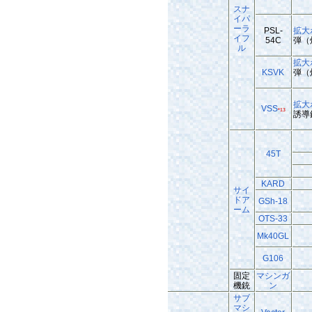
スナ
イパ
ーラ
PSL-
拡大
イフ
54C
弾（
ル
拡大
KSVK
弾（
拡大
VSS
*13
誘導
45T
KARD
サイ
ドア
GSh-18
ーム
OTS-33
Mk40GL
G106
固定
マシンガ
機銃
ン
サブ
マシ