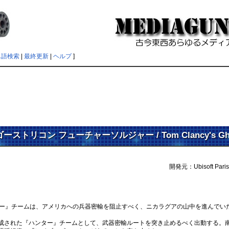
単語検索
|
最終更新
|
ヘルプ
]
ゴーストリコン フューチャーソルジャー / Tom Clancy's Ghost R
開発元：Ubisoft Paris/
レデター』チームは、アメリカへの兵器密輸を阻止すべく、ニカラグアの山中を進んで
。
された『ハンター』チームとして、武器密輸ルートを突き止めるべく出動する。南