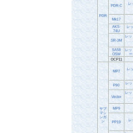
レ
PDR-C
PDR
Mk17
AKS-
レ
74U
レッ
SR-3M
SA58
レッ
OSW
ー
OCP11
レ
MP7
レッ
P90
レッ
Vector
MP9
サブ
マシ
ンガ
レ
ン
PP19