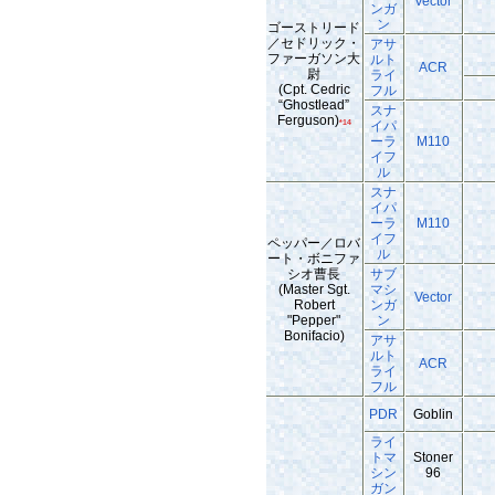
Vector
ンガ
ン
ゴーストリード
／セドリック・
アサ
ファーガソン大
ルト
ACR
尉
ライ
(Cpt. Cedric
フル
“Ghostlead”
スナ
Ferguson)
*14
イパ
ーラ
M110
イフ
ル
スナ
イパ
ーラ
M110
イフ
ペッパー／ロバ
ル
ート・ボニファ
シオ曹長
サブ
(Master Sgt.
マシ
Vector
Robert
ンガ
"Pepper"
ン
Bonifacio)
アサ
ルト
ACR
ライ
フル
PDR
Goblin
ライ
トマ
Stoner
シン
96
ガン