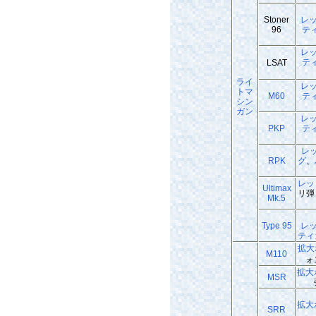
Stoner
レ
96
テ
レ
テ
LSAT
ライ
レ
トマ
M60
テ
シン
ガン
レ
PKP
テ
レ
RPK
グ
、
レッ
Ultimax
リ弾
Mk.5
Type 95
レ
ティ
拡大
M110
ォ
拡大
MSR
拡大
SRR