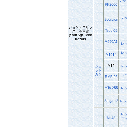
レッ
PP2000
レ
Scorpion
ジョン・コザッ
Type 05
ク二等軍曹
(Staff Sgt. John
Kozak)
M590A1
レ
レ
M1014
M12
レ
ショ
ット
ガン
レ
RMB-93
MTs-255
レ
Saiga 12
レッ
レ
Mk48
テ