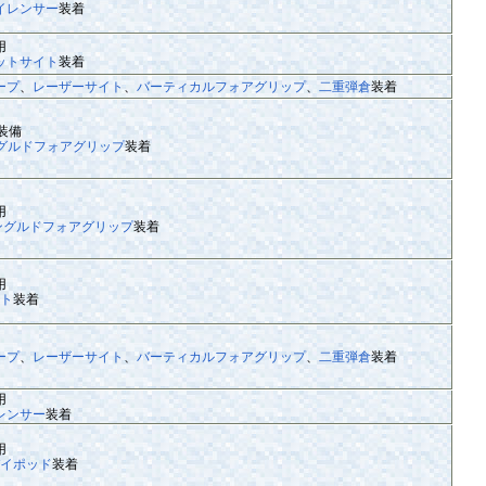
イレンサー
装着
用
ットサイト
装着
ープ
、
レーザーサイト
、
バーティカルフォアグリップ
、
二重弾倉
装着
で装備
グルドフォアグリップ
装着
用
ングルドフォアグリップ
装着
用
ト
装着
ープ
、
レーザーサイト
、
バーティカルフォアグリップ
、
二重弾倉
装着
用
レンサー
装着
用
イポッド
装着