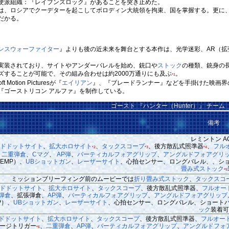
硬派組織：『レイブンズロック』があることを突き止めた。
、ロシアでクーデターを起こしてボロディン大統領を拘束、国を掌握する。更に、
だかる。
ンスウォーファイター
』よりも後の近未来を舞台とする本作は、光学迷彩、AR（拡
実装されており、サイトやアンダーバレルを始め、銃口や
ストック
の種類、銃身の
ズすることが可能で、その組み合わせは約2000万通りにも及ぶ
。
*1
tion Picturesが『
エイリアン
』、『ブレードランナー』などを手掛けた映画界
『ゴーストリコン アルファ』を制作している。
ゴースト 『ハンター（Hunter）』 チーム
備考
レミントン A
ッドドットサイト
、
拡大ホロサイト
、
タックスコープ
、後方散乱式照準器
、
フル
*2
*3
*4
、
二重弾倉
、
Cマグ
、
AP弾
、
バーティカルフォアグリップ
、
アングルドフォアグリ
EMP）、
UBショットガン
、
レーザーサイト
、心拍センサー、ロングバレル、、シ
畳み式ストック
*5
ミッションブリーフィング前のムービーでは
折り畳み式ストック
、
タックスコ
ドドットサイト
、
拡大ホロサイト
、
タックスコープ
、後方散乱式照準器、
フルオー
弾倉
、拡張弾倉、
AP弾
、
バーティカルフォアグリップ
、
アングルドフォアグリップ
P）、
UBショットガン
、
レーザーサイト
、心拍センサー、ロングバレル、ショート
ック
装着可
ドドットサイト
、
拡大ホロサイト
、
タックスコープ
、後方散乱式照準器、
フルオー
ージトリガー
、
二重弾倉
、
AP弾
、
バーティカルフォアグリップ
、
アングルドフォ
*6