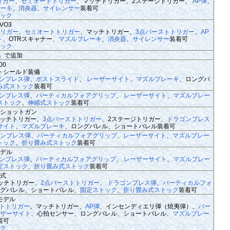
リガー
、
セミオートトリガー
、マッチトリガー、2ステージトリガー、
AP弾
、
レーキ
、
消炎器
、
サイレンサー
装着可
ック
VO3
トリガー
、
セミオートトリガー
、マッチトリガー、
3点バーストトリガー
、
AP
ト
、OTRスキャナー、
マズルブレーキ
、
消炎器
、
サイレンサー
装着可
ック
ike』で追加
00
トシールド装備
ンブレス弾
、
ポストスライド
、
レーザーサイト
、
マズルブレーキ
、ロングバ
み式ストック
装着可
ンブレス弾
、
バーティカルフォアグリップ
、
レーザーサイト
、
マズルブレー
ストック
、
伸縮式ストック
装着可
ショットガン
ッチトリガー、
3点バーストトリガー
、2ステージトリガー、
ドラゴンブレス
サイト
、
マズルブレーキ
、ロングバレル、ショートバレル装着可
ンブレス弾
、
バーティカルフォアグリップ
、
レーザーサイト
、
マズルブレー
トック
、
折り畳み式ストック
装着可
デル
ンブレス弾
、
バーティカルフォアグリップ
、
レーザーサイト
、
マズルブレー
定ストック
、
折り畳み式ストック
装着可
式
ッチトリガー、
2点バーストトリガー
、
ドラゴンブレス弾
、
バーティカルフォ
グバレル、ショートバレル、
固定ストック
、
折り畳み式ストック
装着可
モデル
トトリガー
、マッチトリガー、
AP弾
、インセンディエリ弾（焼夷弾）、
バー
ザーサイト
、心拍センサー、ロングバレル、ショートバレル、
マズルブレー
着可
ク