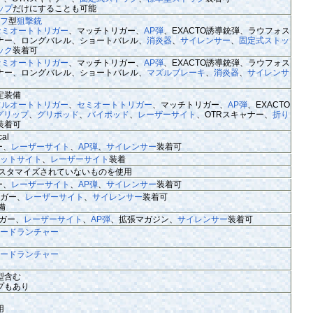
ップ
だけにすることも可能
フ
型
狙撃銃
セミオートトリガー
、マッチトリガー、
AP弾
、EXACTO誘導銃弾、ラウフォス
ャナー、ロングバレル、ショートバレル、
消炎器
、
サイレンサー
、
固定式ストッ
ック
装着可
セミオートトリガー
、マッチトリガー、
AP弾
、EXACTO誘導銃弾、ラウフォス
ャナー、ロングバレル、ショートバレル、
マズルブレーキ
、
消炎器
、
サイレンサ
定装備
フルオートトリガー
、
セミオートトリガー
、マッチトリガー、
AP弾
、EXACTO
グリップ
、
グリポッド
、
バイポッド
、
レーザーサイト
、OTRスキャナー、
折り
装着可
cal
ー、
レーザーサイト
、
AP弾
、
サイレンサー
装着可
ドットサイト
、
レーザーサイト
装着
ーンではカスタマイズされていないものを使用
ー、
レーザーサイト
、
AP弾
、
サイレンサー
装着可
ガー、
レーザーサイト
、
サイレンサー
装着可
備
ガー、
レーザーサイト
、
AP弾
、拡張マガジン、
サイレンサー
装着可
ードランチャー
ードランチャー
型含む
プもあり
用