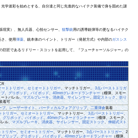
光学迷彩を始めとする、自分達と同じ先進的なハイテク装備で身を固めた謎
張現実）、無人兵器、心拍センサー、
狙撃銃
用の誘導銃弾等の更なるハイテク
長さ、使用
弾薬
、銃本体のペイント、トリガー（発射方式）や内部の
ガスシス
の巨匠であるリドリー・スコットを起用して、『フューチャーソルジャー』の
CR
オートトリガー
、
セミオートトリガー
、マッチトリガー、
3点バーストトリガ
ップ
、
グリポッド
、
バイポッド
、
40mmグレネードランチャー
（榴弾、スモー
ョートバレル、
マズルブレーキ
、
消炎器
、
サイレンサー
、
固定ストック
、
折り
装着可
ープ
、
レーザーサイト
、
バーティカルフォアグリップ
、
二重弾倉
装着
トトリガー
、
セミオートトリガー
、マッチトリガー、
3点バーストトリガー
、
、
グリポッド
、
バイポッド
、
40mmグレネードランチャー
（榴弾、スモーク、
バレル、
マズルブレーキ
、
消炎器
、
サイレンサー
、
固定ストック
、
伸縮式スト
トトリガー
、
セミオートトリガー
、マッチトリガー、
3点バーストトリガー
、2
アグリップ
、
グリポッド
、
バイポッド
、
40mmグレネードランチャー
（榴弾、