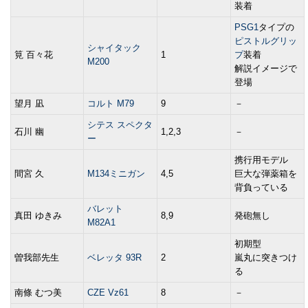
装着
PSG1
タイプの
ピストルグリッ
シャイタック
筧 百々花
1
プ
装着
M200
解説イメージで
登場
望月 凪
コルト M79
9
－
シテス スペクタ
石川 幽
1,2,3
－
ー
携行用モデル
間宮 久
M134ミニガン
4,5
巨大な弾薬箱を
背負っている
バレット
真田 ゆきみ
8,9
発砲無し
M82A1
初期型
曽我部先生
ベレッタ 93R
2
嵐丸に突きつけ
る
南條 むつ美
CZE Vz61
8
－