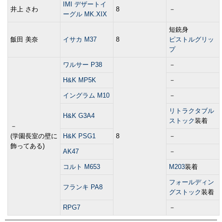
IMI デザートイ
井上 さわ
8
－
ーグル MK.XIX
短銃身
飯田 美奈
イサカ M37
8
ピストルグリッ
プ
ワルサー P38
－
H&K MP5K
－
イングラム M10
－
リトラクタブル
H&K G3A4
ストック
装着
－
(学園長室の壁に
H&K PSG1
8
－
飾ってある)
AK47
－
コルト M653
M203
装着
フォールディン
フランキ PA8
グストック
装着
RPG7
－