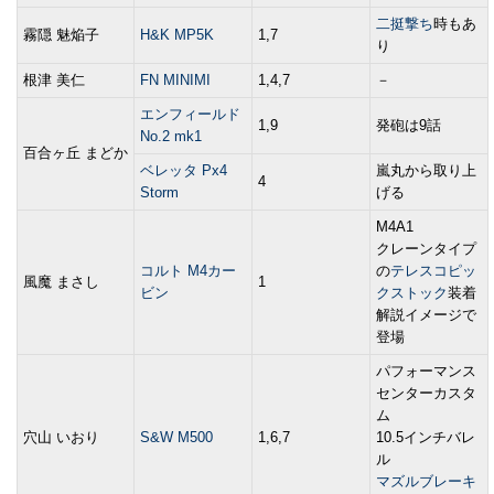
二挺撃ち
時もあ
霧隠 魅焔子
H&K MP5K
1,7
り
根津 美仁
FN MINIMI
1,4,7
－
エンフィールド
1,9
発砲は9話
No.2 mk1
百合ヶ丘 まどか
ベレッタ Px4
嵐丸から取り上
4
Storm
げる
M4A1
クレーンタイプ
コルト M4カー
の
テレスコピッ
風魔 まさし
1
ビン
クストック
装着
解説イメージで
登場
パフォーマンス
センターカスタ
ム
穴山 いおり
S&W M500
1,6,7
10.5インチバレ
ル
マズルブレーキ