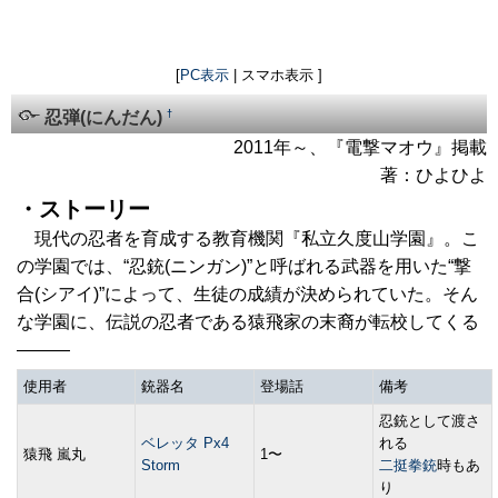
[
PC表示
| スマホ表示 ]
†
忍弾(にんだん)
2011年～、『電撃マオウ』掲載
著：ひよひよ
・ストーリー
現代の忍者を育成する教育機関『私立久度山学園』。こ
の学園では、“忍銃(ニンガン)”と呼ばれる武器を用いた“撃
合(シアイ)”によって、生徒の成績が決められていた。そん
な学園に、伝説の忍者である猿飛家の末裔が転校してくる
―――
使用者
銃器名
登場話
備考
忍銃として渡さ
ベレッタ Px4
れる
猿飛 嵐丸
1〜
Storm
二挺拳銃
時もあ
り