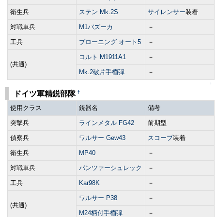
衛生兵
ステン Mk.2S
サイレンサー
装着
対戦車兵
M1バズーカ
－
工兵
ブローニング オート5
－
コルト M1911A1
－
(共通)
Mk.2破片手榴弾
－
↑
†
ドイツ軍精鋭部隊
使用クラス
銃器名
備考
突撃兵
ラインメタル FG42
前期型
偵察兵
ワルサー Gew43
スコープ
装着
衛生兵
MP40
－
対戦車兵
パンツァーシュレック
－
工兵
Kar98K
－
ワルサー P38
－
(共通)
M24柄付手榴弾
－