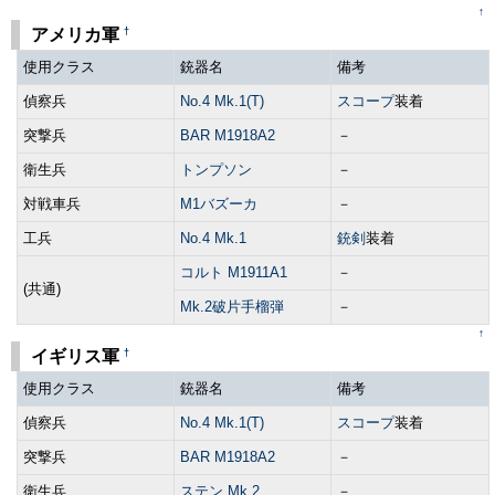
↑
†
アメリカ軍
使用クラス
銃器名
備考
偵察兵
No.4 Mk.1(T)
スコープ
装着
突撃兵
BAR M1918A2
－
衛生兵
トンプソン
－
対戦車兵
M1バズーカ
－
工兵
No.4 Mk.1
銃剣
装着
コルト M1911A1
－
(共通)
Mk.2破片手榴弾
－
↑
†
イギリス軍
使用クラス
銃器名
備考
偵察兵
No.4 Mk.1(T)
スコープ
装着
突撃兵
BAR M1918A2
－
衛生兵
ステン Mk.2
－