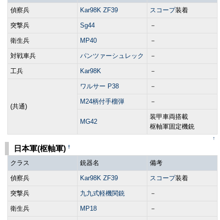
偵察兵
Kar98K ZF39
スコープ
装着
突撃兵
Sg44
－
衛生兵
MP40
－
対戦車兵
パンツァーシュレック
－
工兵
Kar98K
－
ワルサー P38
－
M24柄付手榴弾
－
(共通)
装甲車両搭載
MG42
枢軸軍固定機銃
↑
†
日本軍(枢軸軍)
クラス
銃器名
備考
偵察兵
Kar98K ZF39
スコープ
装着
突撃兵
九九式軽機関銃
－
衛生兵
MP18
－