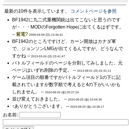
最新の10件を表示しています。
コメントページを参照
BF1942に九二式重機関銃は出てこないと思うのです
が・・・MODのForgotten Hopeに出てくるはずです。
--
紫電
?
2006-04-09 (日) 13:34:41
BF1942のところですけど、カーン開放はカナダ軍
で、ジョンソンLMGが出てくるんですが、どうなんで
すかね --
2013-03-24 (日) 23:41:47
バトルフィールドのページを分割してみしました。元
ページはいずれ削除の予定。 --
2013-09-01 (日) 02:31:11
ゲーム項目の順番ですがバトルフィールド1の下に記
載されていますが数字順で考えると4の下がいいかも
しれません。 --
2024-09-20 (金) 05:27:24
並び変えておきました。 --
2024-09-20 (金) 10:04:36
↑ありがとうございます。 --
2024-09-20 (金) 10:36:17
お名前: