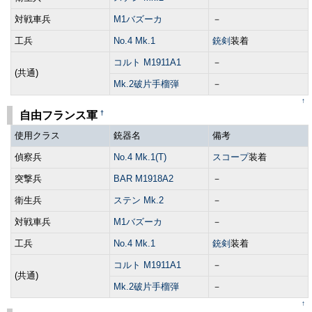
対戦車兵
M1バズーカ
－
工兵
No.4 Mk.1
銃剣
装着
コルト M1911A1
－
(共通)
Mk.2破片手榴弾
－
↑
†
自由フランス軍
使用クラス
銃器名
備考
偵察兵
No.4 Mk.1(T)
スコープ
装着
突撃兵
BAR M1918A2
－
衛生兵
ステン Mk.2
－
対戦車兵
M1バズーカ
－
工兵
No.4 Mk.1
銃剣
装着
コルト M1911A1
－
(共通)
Mk.2破片手榴弾
－
↑