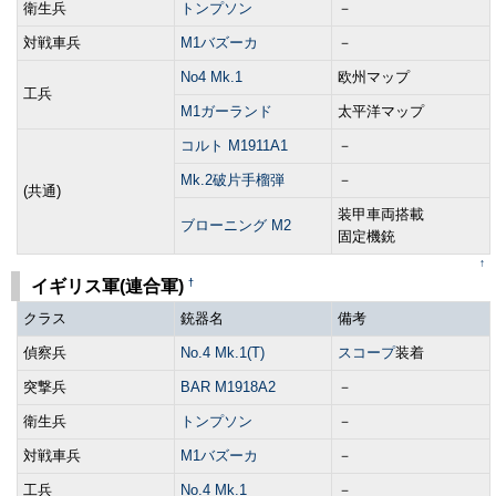
衛生兵
トンプソン
－
対戦車兵
M1バズーカ
－
No4 Mk.1
欧州マップ
工兵
M1ガーランド
太平洋マップ
コルト M1911A1
－
Mk.2破片手榴弾
－
(共通)
装甲車両搭載
ブローニング M2
固定機銃
↑
†
イギリス軍(連合軍)
クラス
銃器名
備考
偵察兵
No.4 Mk.1(T)
スコープ
装着
突撃兵
BAR M1918A2
－
衛生兵
トンプソン
－
対戦車兵
M1バズーカ
－
工兵
No.4 Mk.1
－