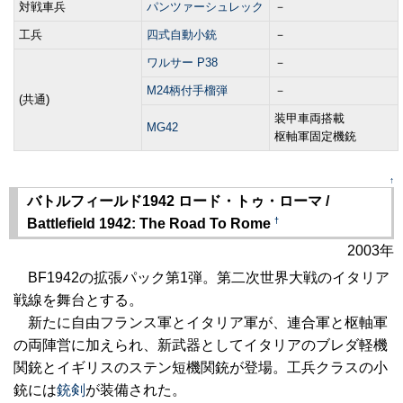
対戦車兵
パンツァーシュレック
－
工兵
四式自動小銃
－
ワルサー P38
－
M24柄付手榴弾
－
(共通)
装甲車両搭載
MG42
枢軸軍固定機銃
↑
バトルフィールド1942 ロード・トゥ・ローマ /
†
Battlefield 1942: The Road To Rome
2003年
BF1942の拡張パック第1弾。第二次世界大戦のイタリア
戦線を舞台とする。
新たに自由フランス軍とイタリア軍が、連合軍と枢軸軍
の両陣営に加えられ、新武器としてイタリアのブレダ軽機
関銃とイギリスのステン短機関銃が登場。工兵クラスの小
銃には
銃剣
が装備された。