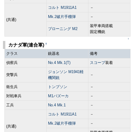
コルト M1911A1
－
Mk.2破片手榴弾
－
(共通)
装甲車両搭載
ブローニング M2
固定機銃
↑
†
カナダ軍(連合軍)
クラス
銃器名
備考
偵察兵
No.4 Mk.1(T)
スコープ
装着
ジョンソン M1941軽
突撃兵
－
機関銃
衛生兵
トンプソン
－
対戦車兵
M1バズーカ
－
工兵
No.4 Mk.1
－
コルト M1911A1
－
Mk.2破片手榴弾
－
(共通)