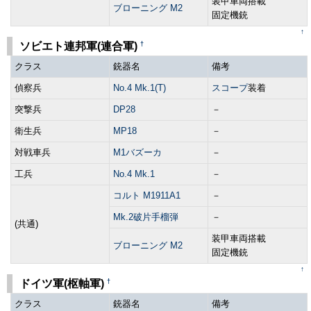
装甲車両搭載
ブローニング M2
固定機銃
↑
†
ソビエト連邦軍(連合軍)
クラス
銃器名
備考
偵察兵
No.4 Mk.1(T)
スコープ
装着
突撃兵
DP28
－
衛生兵
MP18
－
対戦車兵
M1バズーカ
－
工兵
No.4 Mk.1
－
コルト M1911A1
－
Mk.2破片手榴弾
－
(共通)
装甲車両搭載
ブローニング M2
固定機銃
↑
†
ドイツ軍(枢軸軍)
クラス
銃器名
備考