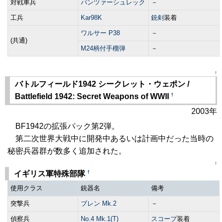
対戦車兵
パンツァーシュレック
－
工兵
Kar98K
銃剣
装着
ワルサー P38
－
(共通)
M24柄付手榴弾
－
↑
バトルフィールド1942 シークレット・ウェポン /
†
Battlefield 1942: Secret Weapons of WWII
2003年
BF1942の拡張パック第2弾。
第二次世界大戦中に開発中あるいは計画中だった当時の
秘密兵器群が数多く追加された。
↑
†
イギリス軍特殊部隊
使用クラス
銃器名
備考
突撃兵
ブレン Mk.2
－
偵察兵
No.4 Mk.1(T)
スコープ
装着