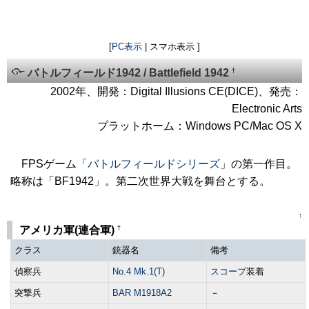
[
PC表示
| スマホ表示 ]
†
バトルフィールド1942 / Battlefield 1942
2002年、開発：Digital Illusions CE(DICE)、発売：
Electronic Arts
プラットホーム：Windows PC/Mac OS X
FPSゲーム「
バトルフィールドシリーズ
」の第一作目。
略称は「BF1942」。第二次世界大戦を舞台とする。
↑
†
アメリカ軍(連合軍)
クラス
銃器名
備考
偵察兵
No.4 Mk.1(T)
スコープ
装着
突撃兵
BAR M1918A2
－