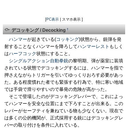
[
PC表示
| スマホ表示 ]
†
デコッキング / Decocking
ハンマー
が起きている(
コッキング
)状態から、銃弾を発
射することなくハンマーを降ろして
ハンマーレスト
もしく
は
ハーフコック
状態にすること。
シングルアクション
自動拳銃
の黎明期、弾が薬室に装填
されている状態でデコッキングするには、ハンマーを指で
押さえながらトリガーを引いてゆっくりおろす必要があっ
た。ある程度慣れた者でも緊張する行為で、特に寒い地域
では手袋で滑りやすいので暴発の危険が高かった。
そこで登場したのがデコッキングレバーで、これによっ
てハンマーを安全な位置にまで下ろすことが出来る。この
レバーがセーフティを兼ねている物も少なくない。現在で
は多くの公的機関が、正式採用する銃にはデコッキングレ
バーの取り付けを条件に入れている。