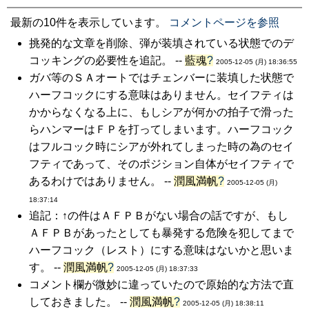
最新の10件を表示しています。
コメントページを参照
挑発的な文章を削除、弾が装填されている状態でのデ
コッキングの必要性を追記。 --
藍魂
?
2005-12-05 (月) 18:36:55
ガバ等のＳＡオートではチェンバーに装填した状態で
ハーフコックにする意味はありません。セイフティは
かからなくなる上に、もしシアが何かの拍子で滑った
らハンマーはＦＰを打ってしまいます。ハーフコック
はフルコック時にシアが外れてしまった時の為のセイ
フティであって、そのポジション自体がセイフティで
あるわけではありません。 --
潤風満帆
?
2005-12-05 (月)
18:37:14
追記：↑の件はＡＦＰＢがない場合の話ですが、もし
ＡＦＰＢがあったとしても暴発する危険を犯してまで
ハーフコック（レスト）にする意味はないかと思いま
す。 --
潤風満帆
?
2005-12-05 (月) 18:37:33
コメント欄が微妙に違っていたので原始的な方法で直
しておきました。 --
潤風満帆
?
2005-12-05 (月) 18:38:11