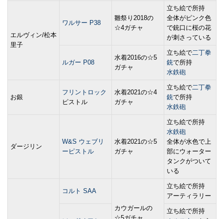
立ち絵で所持
雛祭り2018の
全体がピンク色
ワルサー P38
☆4ガチャ
で銃口に桜の花
エルヴィン/松本
が刺さっている
里子
立ち絵で
二丁拳
水着2016の☆5
ルガー P08
銃
で所持
ガチャ
水鉄砲
立ち絵で
二丁拳
フリントロック
水着2021の☆4
お銀
銃
で所持
ピストル
ガチャ
水鉄砲
立ち絵で所持
水鉄砲
W&S ウェブリ
水着2021の☆5
全体が水色で上
ダージリン
ーピストル
ガチャ
部にウォーター
タンクがついて
いる
立ち絵で所持
コルト SAA
アーティラリー
カウガールの
立ち絵で所持
☆5ガチャ