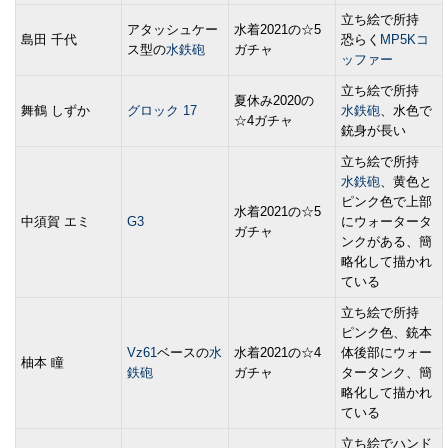
立ち絵で所持
アタッシュケー
水着2021の☆5
島田 千代
恐らく
MP5Kコ
ス型の
水鉄砲
ガチャ
ッファー
立ち絵で所持
夏休み2020の
舞鶴 しずか
グロック 17
水鉄砲
、水色で
☆4ガチャ
銃身が長い
立ち絵で所持
水鉄砲
、黄色と
ピンク色で上部
水着2021の☆5
中須賀 エミ
G3
にウォータータ
ガチャ
ンクがある、簡
略化して描かれ
ている
立ち絵で所持
ピンク色、銃本
Vz61
ベースの
水
水着2021の☆4
体後部にウォー
柚本 瞳
鉄砲
ガチャ
タータンク、簡
略化して描かれ
ている
立ち絵でハンド