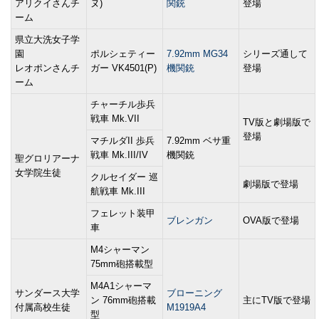
アリクイさんチ
ヌ)
関銃
登場
ーム
県立大洗女子学
園
ポルシェティー
7.92mm MG34
シリーズ通して
レオポンさんチ
ガー VK4501(P)
機関銃
登場
ーム
チャーチル歩兵
戦車 Mk.VII
TV版と劇場版で
登場
マチルダII 歩兵
7.92mm ベサ重
戦車 Mk.III/IV
機関銃
聖グロリアーナ
女学院生徒
クルセイダー 巡
劇場版で登場
航戦車 Mk.III
フェレット装甲
ブレンガン
OVA版で登場
車
M4シャーマン
75mm砲搭載型
M4A1シャーマ
サンダース大学
ブローニング
ン 76mm砲搭載
主にTV版で登場
付属高校生徒
M1919A4
型