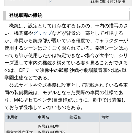
ド
戦車に取り付け使用
↑
†
登場車両の機銃
機銃は、設定としては存在するものの、車内の描写のさ
い、機関部や
グリップ
などが背景の一部として登場する
か、車両から銃身部が覗いている程度で、キャラクターが
使用するシーンはごくごく限られている。発砲シーンはあ
っても誰が使用したかは特定できない場合が大半で、シリ
ーズ通して車内の機銃を構えている姿を見ることができる
のは、OPテーマ映像中の武部 沙織や劇場版冒頭の知波単
学園生徒などである。
公式サイトや公式書籍に設定として記載されている各車
両の装備機銃は、モデルとなった実際の車両の仕様であ
り、M41型セモベンテ(自走砲)のように、劇中では装備し
ておらず登場していないものもある。
使用者
車両名
銃器名
備考
IV号戦車D型
県立大洗女子学
IV号戦車D型(F2