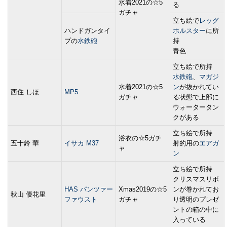
水着2021の☆5
る
ガチャ
立ち絵で
レッグ
ハンドガンタイ
ホルスター
に所
プの
水鉄砲
持
青色
立ち絵で所持
水鉄砲
、
マガジ
水着2021の☆5
ン
が抜かれてい
西住 しほ
MP5
ガチャ
る状態で上部に
ウォータータン
クがある
立ち絵で所持
浴衣の☆5ガチ
五十鈴 華
イサカ M37
射的用の
エアガ
ャ
ン
立ち絵で所持
クリスマスリボ
HAS パンツァー
Xmas2019の☆5
ンが巻かれてお
秋山 優花里
ファウスト
ガチャ
り透明のプレゼ
ントの箱の中に
入っている