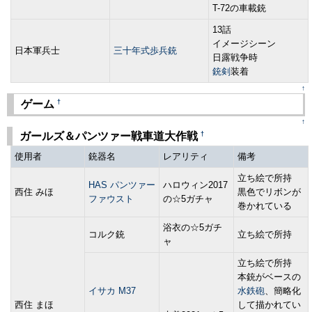
T-72の車載銃
13話
イメージシーン
日本軍兵士
三十年式歩兵銃
日露戦争時
銃剣
装着
↑
†
ゲーム
↑
†
ガールズ＆パンツァー戦車道大作戦
使用者
銃器名
レアリティ
備考
立ち絵で所持
HAS パンツァー
ハロウィン2017
西住 みほ
黒色でリボンが
ファウスト
の☆5ガチャ
巻かれている
浴衣の☆5ガチ
コルク銃
立ち絵で所持
ャ
立ち絵で所持
本銃がベースの
イサカ M37
水鉄砲
、簡略化
西住 まほ
して描かれてい