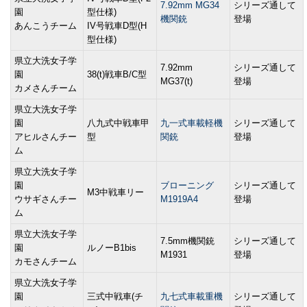
7.92mm MG34
シリーズ通して
園
型仕様)
機関銃
登場
あんこうチーム
IV号戦車D型(H
型仕様)
県立大洗女子学
7.92mm
シリーズ通して
園
38(t)戦車B/C型
MG37(t)
登場
カメさんチーム
県立大洗女子学
園
八九式中戦車甲
九一式車載軽機
シリーズ通して
アヒルさんチー
型
関銃
登場
ム
県立大洗女子学
園
ブローニング
シリーズ通して
M3中戦車リー
ウサギさんチー
M1919A4
登場
ム
県立大洗女子学
7.5mm機関銃
シリーズ通して
園
ルノーB1bis
M1931
登場
カモさんチーム
県立大洗女子学
園
三式中戦車(チ
九七式車載重機
シリーズ通して