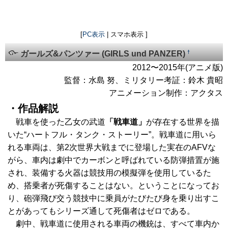
[
PC表示
| スマホ表示 ]
†
ガールズ&パンツァー (GIRLS und PANZER)
2012〜2015年(アニメ版)
監督：水島 努、ミリタリー考証：鈴木 貴昭
アニメーション制作：アクタス
・作品解説
戦車を使った乙女の武道
「戦車道」
が存在する世界を描
いた“ハートフル・タンク・ストーリー”。戦車道に用いら
れる車両は、第2次世界大戦までに登場した実在のAFVな
がら、車内は劇中でカーボンと呼ばれている防弾措置が施
され、装備する火器は競技用の模擬弾を使用しているた
め、搭乗者が死傷することはない。ということになってお
り、砲弾飛び交う競技中に乗員がたびたび身を乗り出すこ
とがあってもシリーズ通して死傷者はゼロである。
劇中、戦車道に使用される車両の機銃は、すべて車内か