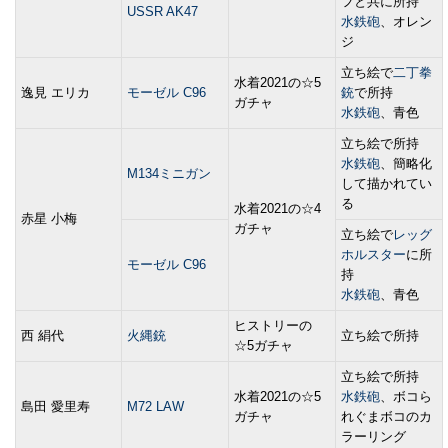
フと共に所持
USSR AK47
水鉄砲
、オレン
ジ
立ち絵で
二丁拳
水着2021の☆5
逸見 エリカ
モーゼル C96
銃
で所持
ガチャ
水鉄砲
、青色
立ち絵で所持
水鉄砲
、簡略化
M134ミニガン
して描かれてい
る
水着2021の☆4
赤星 小梅
ガチャ
立ち絵で
レッグ
ホルスター
に所
モーゼル C96
持
水鉄砲
、青色
ヒストリーの
西 絹代
火縄銃
立ち絵で所持
☆5ガチャ
立ち絵で所持
水着2021の☆5
水鉄砲
、ボコら
島田 愛里寿
M72 LAW
ガチャ
れぐまボコのカ
ラーリング