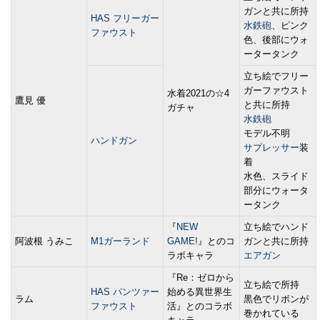
ガンと共に所持
HAS フリーガー
水鉄砲
、ピンク
ファウスト
色、後部にウォ
ータータンク
立ち絵でフリー
ガーファウスト
水着2021の☆4
鷹見 優
と共に所持
ガチャ
水鉄砲
モデル不明
ハンドガン
サプレッサー
装
着
水色、スライド
部分にウォータ
ータンク
『
NEW
立ち絵でハンド
阿波根 うみこ
M1ガーランド
GAME!
』とのコ
ガンと共に所持
ラボキャラ
エアガン
『Re：ゼロから
立ち絵で所持
HAS パンツァー
始める異世界生
ラム
黒色でリボンが
ファウスト
活』とのコラボ
巻かれている