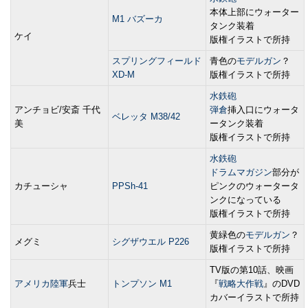
本体上部にウォーター
M1 バズーカ
タンク装着
ケイ
版権イラストで所持
スプリングフィールド
青色の
モデルガン
？
XD-M
版権イラストで所持
水鉄砲
アンチョビ/安斎 千代
弾倉
挿入口にウォータ
ベレッタ M38/42
美
ータンク装着
版権イラストで所持
水鉄砲
ドラムマガジン
部分が
カチューシャ
PPSh-41
ピンクのウォータータ
ンクになっている
版権イラストで所持
黄緑色の
モデルガン
？
メグミ
シグザウエル P226
版権イラストで所持
TV版の第10話、映画
アメリカ陸軍
兵士
トンプソン M1
『
戦略大作戦
』のDVD
カバーイラストで所持