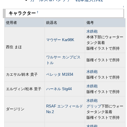
↑
†
キャラクター
使用者
銃器名
備考
水鉄砲
本体下部にウォーター
マウザー Kar98K
タンク装着
西住 まほ
版権イラストで所持
ワルサー カンプピス
版権イラストで所持
トル
水鉄砲
カエサル/鈴木 貴子
ベレッタ M1934
版権イラストで所持
水鉄砲
エルヴィン/松本 里子
ハーネル Stg44
版権イラストで所持
水鉄砲
RSAF エンフィールド
グリップ
下部にウォー
ダージリン
No.2
タータンク装着
版権イラストで所持
水鉄砲