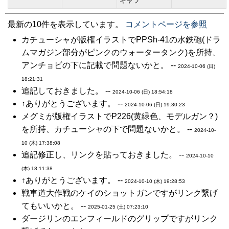
キャラ
最新の10件を表示しています。
コメントページを参照
カチューシャが版権イラストでPPSh-41の水鉄砲(ドラ
ムマガジン部分がピンクのウォータータンク)を所持、
アンチョビの下に記載で問題ないかと。 --
2024-10-06 (日)
18:21:31
追記しておきました。 --
2024-10-06 (日) 18:54:18
↑ありがとうございます。 --
2024-10-06 (日) 19:30:23
メグミが版権イラストでP226(黄緑色、モデルガン？)
を所持、カチューシャの下で問題ないかと。 --
2024-10-
10 (木) 17:38:08
追記修正し、リンクを貼っておきました。 --
2024-10-10
(木) 18:11:38
↑ありがとうございます。 --
2024-10-10 (木) 19:28:53
戦車道大作戦のケイのショットガンですがリンク繋げ
てもいいかと。 --
2025-01-25 (土) 07:23:10
ダージリンのエンフィールドのグリップですがリンク