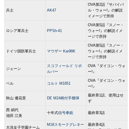
OVA第2話『サバイバ
兵士
AK47
ル・ウォー!』の解説
イメージで所持
OVA第5話『スノー・
ロシア軍兵士
PPSh-41
ウォー!』の解説イメ
ージで所持
OVA第5話『スノー・
ドイツ国防軍兵士
マウザー Kar98K
ウォー!』の解説イメ
ージで所持
スコフィールド リボ
OVA『ダイコン・ウォ
ジェーン
ルバー
ー!』
OVA『ダイコン・ウォ
ベル
コルト M1851
ー!』
最終章1話、使用はせ
秋山 優花里
DE M24柄付手榴弾
ず
西 絹代
十年式
信号拳銃
最終章3話
池田 江美
M18スモークグレネー
最終章4話
大洗女子学園チーム