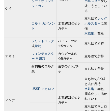
ソードオフ
ショ
ホルスター
から
ットガン
抜こうとしてい
ケイ
る
立ち絵で
レッグ
コルト ガバメン
水着2021の☆5
ホルスター
に装
ト
ガチャ
備
水鉄砲
、黄緑
フリントロック
パイレーツの
立ち絵で所持
式
拳銃
☆5ガチャ
ウィンチェスタ
カウガールの
ナオミ
立ち絵で所持
ー M1873
☆5ガチャ
射的用のコルク
浴衣の☆5ガチ
立ち絵で所持
銃
ャ
立ち絵でAK47
と共に所持
USSR マカロフ
水鉄砲
、赤色、
簡略化して描か
水着2021の☆5
れている
ノンナ
ガチャ
立ち絵でマカロ