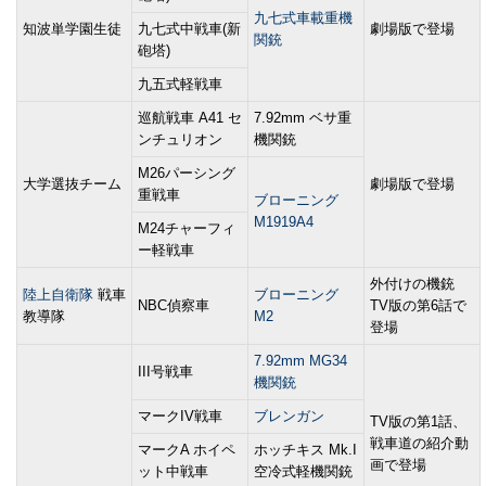
九七式車載重機
知波単学園生徒
九七式中戦車(新
劇場版で登場
関銃
砲塔)
九五式軽戦車
巡航戦車 A41 セ
7.92mm ベサ重
ンチュリオン
機関銃
M26パーシング
大学選抜チーム
劇場版で登場
重戦車
ブローニング
M1919A4
M24チャーフィ
ー軽戦車
外付けの機銃
陸上自衛隊
戦車
ブローニング
NBC偵察車
TV版の第6話で
教導隊
M2
登場
7.92mm MG34
III号戦車
機関銃
マークIV戦車
ブレンガン
TV版の第1話、
戦車道の紹介動
マークA ホイペ
ホッチキス Mk.I
画で登場
ット中戦車
空冷式軽機関銃