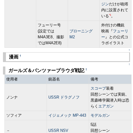
ジン
だけが砲塔
内に設置されて
*1
いる
。
フューリー号
外付けの機銃
(設定では
ブローニング
映画『
フューリ
M4A3E8、撮影
M2
ー
』との公式コ
ではM4A2E8)
ラボイラスト
↑
†
漫画
↑
†
ガールズ＆パンツァープラウダ戦記
使用者
銃器名
備考
スコープ
装着
回想シーンでは実銃、
ノンナ
USSR ドラグノフ
黒森峰学園潜入時は恐
らく
エアガン
ソフィア
イジェメック MP-443
モデルガン
5話
－
USSR NSV
回想シーン