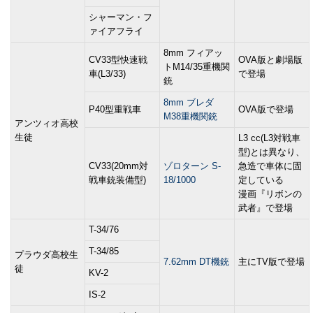
シャーマン・フ
ァイアフライ
8mm フィアッ
CV33型快速戦
OVA版と劇場版
トM14/35重機関
車(L3/33)
で登場
銃
8mm ブレダ
P40型重戦車
OVA版で登場
M38重機関銃
アンツィオ高校
生徒
L3 cc(L3対戦車
型)とは異なり、
CV33(20mm対
ゾロターン S-
急造で車体に固
戦車銃装備型)
18/1000
定している
漫画『リボンの
武者』で登場
T-34/76
T-34/85
プラウダ高校生
7.62mm DT機銃
主にTV版で登場
徒
KV-2
IS-2