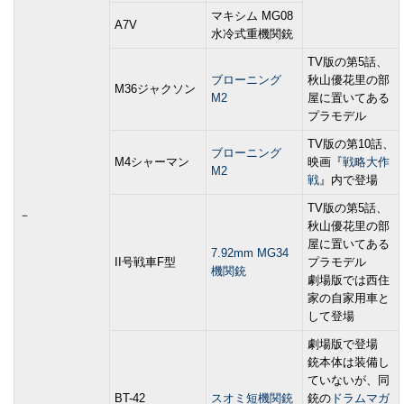
マキシム MG08
A7V
水冷式重機関銃
TV版の第5話、
ブローニング
秋山優花里の部
M36ジャクソン
M2
屋に置いてある
プラモデル
TV版の第10話、
ブローニング
M4シャーマン
映画『
戦略大作
M2
戦
』内で登場
TV版の第5話、
－
秋山優花里の部
屋に置いてある
7.92mm MG34
II号戦車F型
プラモデル
機関銃
劇場版では西住
家の自家用車と
して登場
劇場版で登場
銃本体は装備し
ていないが、同
BT-42
スオミ短機関銃
銃の
ドラムマガ