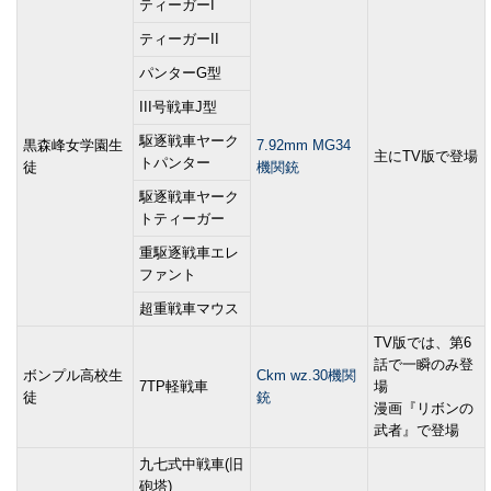
ティーガーI
ティーガーII
パンターG型
III号戦車J型
駆逐戦車ヤーク
黒森峰女学園生
7.92mm MG34
主にTV版で登場
トパンター
徒
機関銃
駆逐戦車ヤーク
トティーガー
重駆逐戦車エレ
ファント
超重戦車マウス
TV版では、第6
話で一瞬のみ登
ボンプル高校生
Ckm wz.30機関
7TP軽戦車
場
徒
銃
漫画『リボンの
武者』で登場
九七式中戦車(旧
砲塔)